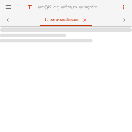
1. නානත‍්තවග‍්ගො