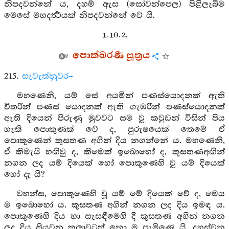
නිපදවන්නේ ය, දහම් ඇස (සෝවන්පෙල) පිළිලැබීම
මෙසේ මහදර්‍ත්‍ථයක් නිපදවන්නේ වේ යි.
1. 10. 2.
පොක්ඛරණී සූත්‍රය
215.
සැවැත්නුවර–
මහණෙනි, යම් සේ අයමින් පණස්යොදනක් ඇති
විතරින් පණස් යොදනක් ඇති ගැඹරින් පණස්යොදනක්
ඇති දියෙන් පිරුණු මුවවට සම වූ කවුඩන් විසින් පිය
හැකි පොකුණක් වේ ද, පුරුෂයෙක් තෙමේ ඒ
පොකුණෙන් කුසතණ අගින් දිය නගන්නේ ය. මහණෙනි,
ඒ කිමැයි හඟිවු ද, කිමෙක් ඉබොහෝ ද, කුසතණඅඟින්
නගන ලද යම් දියෙක් හෝ පොකුණෙහි වූ යම් දියෙක්
හෝ දැ යි?
වහන්ස, පොකුණෙහි වූ යම් මේ දියෙක් වේ ද, මෙය
ම ඉබොහෝ ය. කුසතණ අගින් නගන ලද දිය ඉමඳ ය.
පොකුණෙහි දිය හා සැසඳීමෙහි දී කුසතණ අගින් නගන
ලද දිය සියවන කලාවටත් නො ම පැමිණෙ යි. දහස්වන