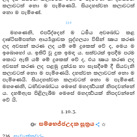
කලාවටත් නො ම පැමිණෙයි. සියදහස්වන කලාවටත්
නො ම පැමිණේ.
215
මහණෙනි, එපරිද්දෙන් ම ධර්‍මය අවබෝධ කළ
දෘෂ්ටිසම්පන්න ආර්‍ය්‍යශ්‍රාවක පුද්ගලයා විසින් ක්‍ෂය කරණ
ලද අවසන් කරණ ලද යම් මේ දුකෙක් වේ ද, මෙය ම
ඉබොහෝ ය. ඉතිරි වූ දුක ඉමඳ ය. සත්වරක් ඉපදීම පරම
කොට ඇති යම් මේ දුකෙක් වේ ද, එය ක්‍ෂය කරණ ලද
අවසන් කරණ ලද පළමු දුක්රැස හා සැසදීමේ දී සියවැනි
කලාවටත් නො ම පැමිණෙයි. දහස්වන කලාවටත් නො ම
පැමිණෙයි. සියදහස්වන කලාවටත් නො ම පැමිණේ.
මහණෙනි, ධර්‍මාවබෝධය මෙසේ මහදර්‍ත්‍ථයක් නිපදවන්නේ
ය. දහම්ඇස පිළිලැබීම මෙසේ මහදර්‍ත්‍ථයක් නිපදවන්නේ
වේ යි.
1. 10. 3.
සම්භෙජ්ජඋදක සූත්‍රය
216.
සැවැත්නුවර–