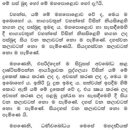
මේ පස් බුඳ හෝ මේ මහපොළොව හෝ දැ?යි.
වහන්ස, යම් මේ මහපොළොව වේ ද, මෙය ම
ඉබොහෝ ය. භාග්‍යවතුන් වහන්සේ විසින් නියසිළෙහි
නගන ලද පස්බුඳ ඉමඳ ය. මහපොළොව හා සැසඳීමෙහි
දී භාග්‍යවතුන් වහන්සේ විසින් නිසසිළෙහි නගන ලද
පස්බුඳ සිය වන කලාවටත් නො ම පැමිණේ. දහස්වන
කලාවටත් නො ම පැමිණෙයි. සියදහස්වන කලාවටත්
නො ම පැමිණේ.
මහණෙනි, එපරිද්දෙන් ම සිවුසස් අවබෝධ කළ
දෘෂ්ටිසම්පන්න ආර්‍ය්‍යශ්‍රාවක පුද්ගලයා විසින් යම් මේ
දුකෙක් ක්‍ෂය කරණ ලද ද, අවසන් කරණ ලද ද, මෙය ම
ඉබොහෝ ය. ඉතිරි වූ දුක ඉමඳ ය. සත්වරක් ඉපදීම හිම්
කොට ඇති යම් මේ දුකෙක් වේ ද, එය ක්‍ෂය කරණ ලද
අවසන් කරණ ලද පළමු දුක්රැස හා සැසඳීමෙහි දී සිය
වන කලාවටත් නො ම පැමිණේ. දහස් වන කලාවටත්
නො ම පැමිණේ. සියදහස් වන කලාවටත් නො ම
පැමිණෙ යි.
මහණෙනි, ධර්‍මාවබෝධය මෙසේ මහදර්‍ත්‍ථයක්