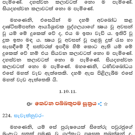
පැමිණේ. දහස්වන කලාවටත් නො ම පැමිණේ.
සියදහස්වන කලාවටත් නො ම පැමිණේ.
මහණෙනි, එසෙයින් ම දහම් අවබෝධ කළ
දෘෂ්ටිසම්පන්න ආර්‍ය්‍යශ්‍රාවක පුද්ගලයාගේ ක්‍ෂය වූ අවසන්
වූ යම් මේ දුකෙක් වේ ද, එය ම ඉතා වැඩි ය. ඉතිරි වූ
දුක ඉතා මඳ ය. ක්‍ෂය වූ අවසන් වූ පළමු දුක් රැස හා
සැසඳීමේ දී සත්වරක් ඉපදීම හිම් කොට ඇති යම් මේ
දුකෙක් වේ නම් එය සියවන කලාවටත් නො ම පැමිණේ.
දහස්වන කලාවටත් නො ම පැමිණේ. සියදහස්වන
කලාවටත් නො ම පැමිණේ. මහණෙනි, ධර්‍මාවබෝධය
එසේ මහත් වැඩ ඇත්තෙකි. දහම් ඇස පිළිලැබීම එසේ
මහත් වැඩ ඇත්තෙකි යි.
1. 10. 11.
තෙවන පබ්බතුපම සූත්‍රය
224.
සැවැත්නුවර–
මහණෙනි, යම් සේ පුරුෂයෙක් සිනේරු පවුරජුගේ
මුංඇට සතක් පමණ වූ ගල්කැට පසෙක තබන්නේ ද,