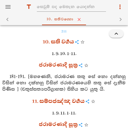
10. සතිවග‍්ගො
211
10. සති වර්‍ගය
1. 9. 10. 1-11.
ජරාමරණාදි සූත්‍ර
181-191. [මහණෙනි, ජරාමරණ තතු සේ නො දන්නහු
විසින් නො දක්නහු විසින් ජරාමරණයෙහි තතු සේ දැනීම
පිණිස ] (චතුස්සත්‍යපරිග්‍රාහක) සිහිය කට යුතු යි.
11. සම්පජඤ්ඤ වර්‍ගය
1. 9. 11. 1-11.
ජරාමරණාදි සූත්‍ර