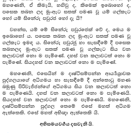
මහණෙනි, ඒ කිමැයි, හඟිවු ද, කිමෙක් ඉබොහෝ ද,
පසෙක තබන ලද මුංඇට සතක් පමණ වූ යම් ගල්කැට
හෝ යම් සිනේරු පවුරජ හෝ දැ යි?
වහන්ස, යම් මේ සිනේරු පවුරජෙක් වේ ද, මෙය ම
ඉබොහෝ ය. පසෙක තබන ලද මුංඇට සතක් පමණ වූ
ගල්කැට ඉමඳ ය. සිනේරු පවුරජු හා සැසඳීමේ දී පසෙක
තබනලද මුංඇට සතක් පමණ වූ ගල්කැට සිය වන
කලාවටත් නො ම පැමිණේ. දහස් වන කලාවටත් නො ම
පැමිණේ. සියදහස් වන කලාවටත් නො ම පැමිණේ.
මහණෙනි, එසෙයින් ම දෘෂ්ටිසම්පන්න ආර්‍ය්‍යශ්‍රාවක
පුද්ගලයාගේ අධිගමය හා සැසඳීමේ දී අන්තොටු මහණ
බමුණු පිරිවැජ්ජන්ගේ අධිගමය සිය වන කලාවටත් නො
ම පැමිණෙයි. දහස් වන කලාවටත් නො ම පැමිණෙයි.
සියදහස් වන කලාවටත් නො ම පැමිණෙයි. මහණෙනි,
දෘෂ්ටිසම්පන්න පුද්ගල තෙමේ එසේ මහත් අධිගම
ඇත්තෙකි. එසේ මහත් අභිඥා ඇත්තෙකි යි.
අභිසමයවර්‍ගය දසවැනි යි.