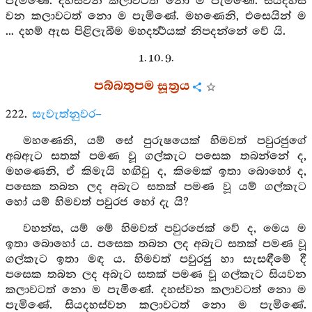
පැමිණේ. දහස්වන කලාවටත් නො ම පැමිණේ. සියදහස්
වන කලාවටත් නො ම පැමිණේ. මහණෙනි, එසෙයින් ම
... දහම් ඇස පිළිලැබීම මහදර්‍ත්‍ථයක් නිපදන්නේ වේ යි.
1. 10. 9.
පබ්බතුපම සූත්‍රය
222.
සැවැත්නුවර–
මහණෙනි, යම් සේ පුරුෂයෙක් හිමවත් පවුරජුගේ
අබඇට සතක් පමණ වූ ගල්කැට පසෙක තබන්නේ ද,
මහණෙනි, ඒ කිමැයි හඟිවු ද, කිමෙක් ඉතා බොහෝ ද,
පසෙක තබන ලද අබැට සතක් පමණ වූ යම් ගල්කැට
හෝ යම් හිමවත් පවුරජ හෝ දැ යි?
වහන්ස, යම් මේ හිමවත් පවුරජෙක් වේ ද, මෙය ම
ඉතා බොහෝ ය. පසෙක තබන ලද අබැට සතක් පමණ වූ
ගල්කැට ඉතා මඳ ය. හිමවත් පවුරජු හා සැසඳීමේ දී
පසෙක තබන ලද අබැට සතක් පමණ වූ ගල්කැට සියවන
කලාවටත් නො ම පැමිණේ. දහස්වන කලාවටත් නො ම
පැමිණේ. සියදහස්වන කලාවටත් නො ම පැමිණේ.