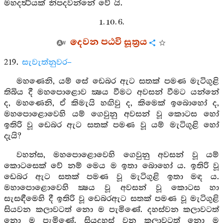
මහදර්‍ත්‍ථයක් නිපදවන්නේ වේ යි.
1. 10. 6.
දෙවන පඨවි සූත්‍රය
219.
සැවැත්නුවර–
මහණෙනි, යම් සේ ඩෙබර ඇට සතක් පමණ මැටිගුළි
තිබිය දී මහපොළොව ක්‍ෂය වීමට අවසන් වීමට යන්නේ
ද, මහණෙනි, ඒ කිමැයි හඟිවු ද, කිමෙක් ඉබොහෝ ද,
මහපොළොවෙහි යම් ගෙවුනු අවසන් වූ කොටස හෝ
ඉතිරි වූ ඩෙබර ඇට සතක් පමණ වූ යම් මැටිගුළි හෝ
දැයි?
වහන්ස, මහපොළොවෙහි ගෙවුනු අවසන් වූ යම්
කොටසෙක් වේ නම් මෙය ම ඉතා බොහෝ ය. ඉතිරි වූ
ඩෙබර ඇට සතක් පමණ වූ මැටිගුළි ඉතා මඳ ය.
මහාපොළොවෙහි ක්‍ෂය වූ අවසන් වූ කොටස හා
සැසඳීමෙහි දී ඉතිරි වූ ඩෙබරඇට සතක් පමණ වූ මැටිගුළි
සියවන කලාවටත් නො ම පැමිණේ. දහස්වන කලාවටත්
නො ම පැමිණේ. සියදහස් වන කලාවටත් නො ම