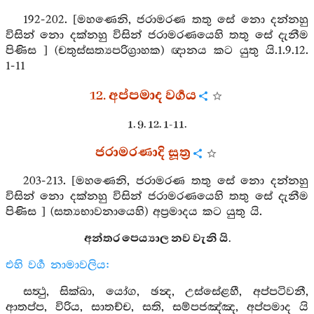
192-202. [මහණෙනි, ජරාමරණ තතු සේ නො දන්නහු
විසින් නො දක්නහු විසින් ජරාමරණයෙහි තතු සේ දැනීම
පිණිස ] (චතුස්සත්‍යපරිග්‍රාහක) ඥානය කට යුතු යි.1.9.12.
1-11
12. අප්පමාද වර්‍ගය
1. 9. 12. 1-11.
ජරාමරණාදි සූත්‍ර
203-213. [මහණෙනි, ජරාමරණ තතු සේ නො දන්නහු
විසින් නො දක්නහු විසින් ජරාමරණයෙහි තතු සේ දැනීම
පිණිස ] (සත්‍යභාවනායෙහි) අප්‍රමාදය කට යුතු යි.
අන්තර පෙය්‍යාල නව වැනි යි.
එහි වර්‍ග නාමාවලිය:
සත්‍ථු, සික්ඛා, යෝග, ඡන්‍ද, උස්සේළහී, අප්පටිවනී,
ආතප්ප, විරිය, සාතච්ච, සති, සම්පජඤ්ඤ, අප්පමාද යි