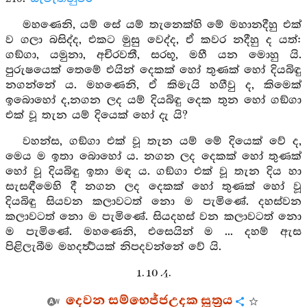
මහණෙනි, යම් සේ යම් තැනෙක්හි මේ මහානදීහු එක්
ව ගලා බසිද්ද, එකට මුසු වෙද්ද, ඒ කවර නදීහු ද යත්:
ගඞ්ගා, යමුනා, අචිරවතී, සරභූ, මහී යන මොහු යි.
පුරුෂයෙක් තෙමේ එයින් දෙකක් හෝ තුණක් හෝ දියබිඳු
නගන්නේ ය. මහණෙනි, ඒ කිමැයි හගීවු ද, කිමෙක්
ඉබොහෝ ද,නගන ලද යම් දියබිඳු දෙක තුන හෝ ගඞ්ගා
එක් වූ තැන යම් දියෙක් හෝ දැ යි?
වහන්ස, ගඞ්ගා එක් වූ තැන යම් මේ දියෙක් වේ ද,
මෙය ම ඉතා බොහෝ ය. නගන ලද දෙකක් හෝ තුණක්
හෝ වූ දියබිඳු ඉතා මඳ ය. ගඞ්ගා එක් වූ තැන දිය හා
සැසඳීමෙහි දී නගන ලද දෙකක් හෝ තුණක් හෝ වූ
දියබිඳු සියවන කලාවටත් නො ම පැමිණේ. දහස්වන
කලාවටත් නො ම පැමිණේ. සියදහස් වන කලාවටත් නො
ම පැමිණේ. මහණෙනි, එසෙයින් ම ... දහම් ඇස
පිළිලැබීම මහදර්‍ත්‍ථයක් නිපදවන්නේ වේ යි.
1. 10 .4.
දෙවන සම්භෙජ්ජඋදක සූත්‍රය