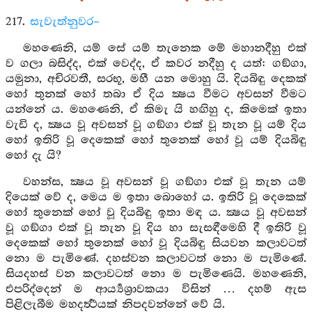
217.
සැවැත්නුවර–
මහණෙනි, යම් සේ යම් තැනෙක මේ මහානදීහු එක්
ව ගලා බසිද්ද, එක් වෙද්ද, ඒ කවර නදීහු ද යත්: ගඞ්ගා,
යමුනා, අචිරවතී, සරභූ, මහී යන මොහු යි. දියබිඳු දෙකක්
හෝ තුනක් හෝ තබා ඒ දිය ක්‍ෂය වීමට අවසන් වීමට
යන්නේ ය. මහණෙනි, ඒ කිමැ යි හඟිහු ද, කිමෙක් ඉතා
වැඩි ද, ක්‍ෂය වූ අවසන් වූ ගඞ්ගා එක් වූ තැන වූ යම් දිය
හෝ ඉතිරි වූ දෙකෙක් හෝ තුනෙක් හෝ වූ යම් දියබිඳු
හෝ දැ යි?
වහන්ස, ක්‍ෂය වූ අවසන් වූ ගඞ්ගා එක් වූ තැන යම්
දියෙක් වේ ද, මෙය ම ඉතා බොහෝ ය. ඉතිරි වූ දෙකෙක්
හෝ තුනෙක් හෝ වූ දියබිඳු ඉතා මඳ ය. ක්‍ෂය වූ අවසන්
වූ ගඞ්ගා එක් වූ තැන වූ දිය හා සැසඳීමෙහි දී ඉතිරි වූ
දෙකෙක් හෝ තුනෙක් හෝ වූ දියබිඳු සියවන කලාවටත්
නො ම පැමිණේ. දහස්වන කලාවටත් නො ම පැමිණේ.
සියදහස් වන කලාවටත් නො ම පැමිණෙයි. මහණෙනි,
එපරිද්දෙන් ම ආර්‍ය්‍යශ්‍රාවකයා විසින් … දහම් ඇස
පිළිලැබීම මහදර්‍ත්‍ථයක් නිපදවන්නේ වේ යි.