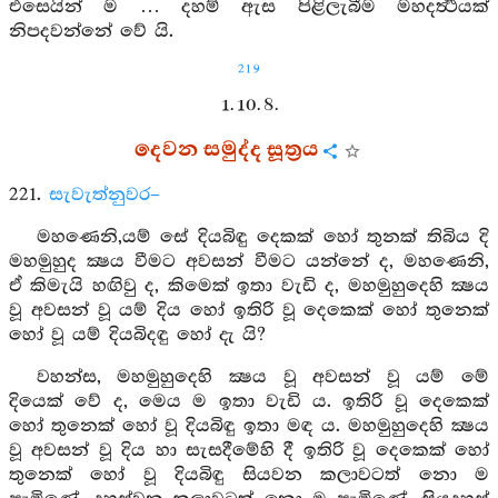
එසෙයින් ම … දහම් ඇස පිළිලැබීම මහදර්‍ත්‍ථයක්
නිපදවන්නේ වේ යි.
219
1. 10. 8.
දෙවන සමුද්ද සූත්‍රය
221.
සැවැත්නුවර–
මහණෙනි,යම් සේ දියබිඳු දෙකක් හෝ තුනක් තිබිය දි
මහමුහුද ක්‍ෂය වීමට අවසන් වීමට යන්නේ ද, මහණෙනි,
ඒ කිමැයි හඟිවු ද, කිමෙක් ඉතා වැඩි ද, මහමුහුදෙහි ක්‍ෂය
වූ අවසන් වූ යම් දිය හෝ ඉතිරි වූ දෙකෙක් හෝ තුනෙක්
හෝ වූ යම් දියබිදඳු හෝ දැ යි?
වහන්ස, මහමුහුදෙහි ක්‍ෂය වූ අවසන් වූ යම් මේ
දියෙක් වේ ද, මෙය ම ඉතා වැඩි ය. ඉතිරි වූ දෙකෙක්
හෝ තුනෙක් හෝ වූ දියබිඳු ඉතා මඳ ය. මහමුහුදෙහි ක්‍ෂය
වූ අවසන් වූ දිය හා සැසදීමේහි දී ඉතිරි වූ දෙකෙක් හෝ
තුනෙක් හෝ වූ දියබිඳු සියවන කලාවටත් නො ම