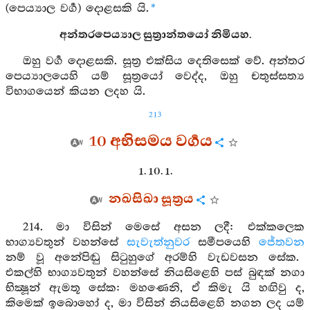
(පෙය්‍යාල වර්‍ග) දොළසකි යි.
*
අන්තරපෙය්‍යාල සුත්‍රාන්තයෝ නිමියහ.
ඔහු වර්‍ග දොළසකි. සූත්‍ර එක්සිය දෙතිසෙක් වේ. අන්තර
පෙය්‍යාලයෙහි යම් සූත්‍රයෝ වෙද්ද, ඔහු චතුස්සත්‍ය
විභාගයෙන් කියන ලදහ යි.
213
10 අභිසමය වර්‍ගය
1. 10. 1.
නඛසිඛා සූත්‍රය
214. මා විසින් මෙසේ අසන ලදී: එක්කලෙක
භාග්‍යවතුන් වහන්සේ
සැවැත්නුවර
සමීපයෙහි
ජේතවන
නම් වූ අනේපිඬු සිටුහුගේ අරම්හි වැඩවසන සේක.
එකල්හි භාග්‍යවතුන් වහන්සේ නියසිළෙහි පස් බුඳක් නගා
භික්‍ෂූන් ඇමතූ සේක: මහණෙනි, ඒ කිමැ යි හඟිවු ද,
කිමෙක් ඉබොහෝ ද, මා විසින් නියසිළෙහි නගන ලද යම්