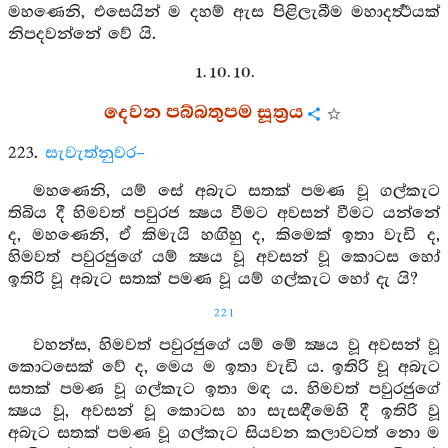
මහණෙනි, එසෙයින් ම දහම් ඇස පිළිලැබීම මහාදර්‍ත්‍ථයක්
නිපදවන්නේ වේ යි.
1. 10. 10.
දෙවන පබ්බතුපම සූත්‍රය
223.
සැවැත්නුවර–
මහණෙනි, යම් සේ අබැට සතක් පමණ වූ ගල්කැට
තිබිය දී හිමවත් පවුරජ ක්‍ෂය වීමට අවසන් වීමට යන්නේ
ද, මහණෙනි, ඒ කිමැයි හඟිහු ද, කිමෙක් ඉතා වැඩි ද,
හිමවත් පවුරජුගේ යම් ක්‍ෂය වූ අවසන් වූ කොටස හෝ
ඉතිරි වූ අබැට සතක් පමණ වූ යම් ගල්කැට හෝ දැ යි?
221
වහන්ස, හිමවත් පවුරජුගේ යම් මේ ක්‍ෂය වූ අවසන් වූ
කොටසෙක් වේ ද, මෙය ම ඉතා වැඩි ය. ඉතිරි වූ අබැට
සතක් පමණ වූ ගල්කැට ඉතා මඳ ය. හිමවත් පවුරජුගේ
ක්‍ෂය වූ, අවසන් වූ කොටස හා සැසඳීමෙහි දී ඉතිරි වූ
අබැට සතක් පමණ වූ ගල්කැට සියවන කලාවටත් නො ම