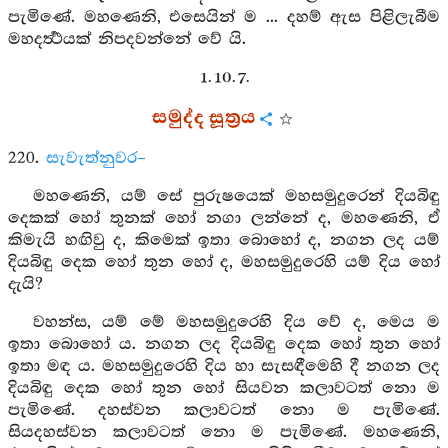
පැමිණේ. මහණෙනි, එසෙයින් ම ... දහම් ඇස පිළිලැබීම
මහදර්‍ත්‍ථයක් නිපදවන්නේ වේ යි.
1. 10. 7.
සමුද්ද සූත්‍රය
220.
සැවැත්නුවර–
මහණෙනි, යම් සේ පුරුෂයෙක් මහසමුදුරෙන් දියබිඳු
දෙකක් හෝ තුනක් හෝ නගා ලන්නේ ද, මහණෙනි, ඒ
කිමැයි හඟිවු ද, කිමෙක් ඉතා බොහෝ ද, නගන ලද යම්
දියබිඳු දෙක හෝ තුන හෝ ද, මහසමුදුරෙහි යම් දිය හෝ
දැයි?
වහන්ස, යම් මේ මහසමුදුරෙහි දිය වේ ද, මෙය ම
ඉතා බොහෝ ය. නගන ලද දියබිඳු දෙක හෝ තුන හෝ
ඉතා මඳ ය. මහසමුදුරෙහි දිය හා සැසඳීමෙහි දී නගන ලද
දියබිඳු දෙක හෝ තුන හෝ සියවන කලාවටත් නො ම
පැමිණේ. දහස්වන කලාවටත් නො ම පැමිණේ.
සියදහස්වන කලාවටත් නො ම පැමිණේ. මහණෙනි,