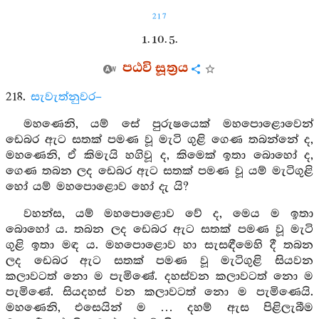
217
1. 10. 5.
පඨවි සූත්‍රය
218.
සැවැත්නුවර–
මහණෙනි, යම් සේ පුරුෂයෙක් මහපොළොවෙන්
ඩෙබර ඇට සතක් පමණ වූ මැටි ගුළි ගෙණ තබන්නේ ද,
මහණෙනි, ඒ කිමැයි හගිවූ ද, කිමෙක් ඉතා බොහෝ ද,
ගෙණ තබන ලද ඩෙබර ඇට සතක් පමණ වූ යම් මැටිගුළි
හෝ යම් මහපොළොව හෝ දැ යි?
වහන්ස, යම් මහපොළොව වේ ද, මෙය ම ඉතා
බොහෝ ය. තබන ලද ඩෙබර ඇට සතක් පමණ වූ මැටි
ගුළි ඉතා මඳ ය. මහපොළොව හා සැසඳීමෙහි දී තබන
ලද ඩෙබර ඇට සතක් පමණ වූ මැටිගුළි සියවන
කලාවටත් නො ම පැමිණේ. දහස්වන කලාවටත් නො ම
පැමිණේ. සියදහස් වන කලාවටත් නො ම පැමිණෙයි.
මහණෙනි, එසෙයින් ම … දහම් ඇස පිළිලැබීම