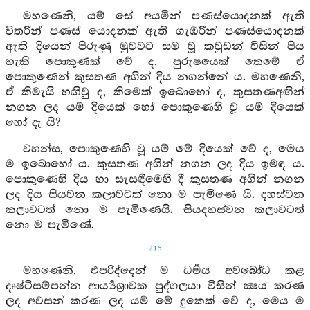
මහණෙනි, යම් සේ අයමින් පණස්යොදනක් ඇති
විතරින් පණස් යොදනක් ඇති ගැඹරින් පණස්යොදනක්
ඇති දියෙන් පිරුණු මුවවට සම වූ කවුඩන් විසින් පිය
හැකි පොකුණක් වේ ද, පුරුෂයෙක් තෙමේ ඒ
පොකුණෙන් කුසතණ අගින් දිය නගන්නේ ය. මහණෙනි,
ඒ කිමැයි හඟිවු ද, කිමෙක් ඉබොහෝ ද, කුසතණඅඟින්
නගන ලද යම් දියෙක් හෝ පොකුණෙහි වූ යම් දියෙක්
හෝ දැ යි?
වහන්ස, පොකුණෙහි වූ යම් මේ දියෙක් වේ ද, මෙය
ම ඉබොහෝ ය. කුසතණ අගින් නගන ලද දිය ඉමඳ ය.
පොකුණෙහි දිය හා සැසඳීමෙහි දී කුසතණ අගින් නගන
ලද දිය සියවන කලාවටත් නො ම පැමිණෙ යි. දහස්වන
කලාවටත් නො ම පැමිණෙයි. සියදහස්වන කලාවටත්
නො ම පැමිණේ.
215
මහණෙනි, එපරිද්දෙන් ම ධර්‍මය අවබෝධ කළ
දෘෂ්ටිසම්පන්න ආර්‍ය්‍යශ්‍රාවක පුද්ගලයා විසින් ක්‍ෂය කරණ
ලද අවසන් කරණ ලද යම් මේ දුකෙක් වේ ද, මෙය ම