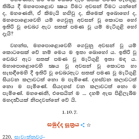
තිබිය දී මහපොළොව ක්‍ෂය වීමට අවසන් වීමට යන්නේ
ද, මහණෙනි, ඒ කිමැයි හඟිවු ද, කිමෙක් ඉබොහෝ ද,
මහපොළොවෙහි යම් ගෙවුනු අවසන් වූ කොටස හෝ
ඉතිරි වූ ඩෙබර ඇට සතක් පමණ වූ යම් මැටිගුළි හෝ
දැයි?
වහන්ස, මහපොළොවෙහි ගෙවුනු අවසන් වූ යම්
කොටසෙක් වේ නම් මෙය ම ඉතා බොහෝ ය. ඉතිරි වූ
ඩෙබර ඇට සතක් පමණ වූ මැටිගුළි ඉතා මඳ ය.
මහාපොළොවෙහි ක්‍ෂය වූ අවසන් වූ කොටස හා
සැසඳීමෙහි දී ඉතිරි වූ ඩෙබරඇට සතක් පමණ වූ මැටිගුළි
සියවන කලාවටත් නො ම පැමිණේ. දහස්වන කලාවටත්
නො ම පැමිණේ. සියදහස් වන කලාවටත් නො ම
පැමිණේ. මහණෙනි, එසෙයින් ම ... දහම් ඇස පිළිලැබීම
මහදර්‍ත්‍ථයක් නිපදවන්නේ වේ යි.
1. 10. 7.
සමුද්ද සූත්‍රය
220.
සැවැත්නුවර–