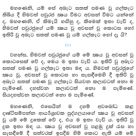
මහණෙනි, යම් සේ අබැට සතක් පමණ වූ ගල්කැට
තිබිය දී හිමවත් පවුරජ ක්‍ෂය වීමට අවසන් වීමට යන්නේ
ද, මහණෙනි, ඒ කිමැයි හඟිහු ද, කිමෙක් ඉතා වැඩි ද,
හිමවත් පවුරජුගේ යම් ක්‍ෂය වූ අවසන් වූ කොටස හෝ
ඉතිරි වූ අබැට සතක් පමණ වූ යම් ගල්කැට හෝ දැ යි?
221
වහන්ස, හිමවත් පවුරජුගේ යම් මේ ක්‍ෂය වූ අවසන් වූ
කොටසෙක් වේ ද, මෙය ම ඉතා වැඩි ය. ඉතිරි වූ අබැට
සතක් පමණ වූ ගල්කැට ඉතා මඳ ය. හිමවත් පවුරජුගේ
ක්‍ෂය වූ, අවසන් වූ කොටස හා සැසඳීමෙහි දී ඉතිරි වූ
අබැට සතක් පමණ වූ ගල්කැට සියවන කලාවටත් නො ම
පැමිණේ. දහස්වන කලාවටත් නො ම පැමිණේ.
සියදහස්වන කලාවටත් නො ම පැමිණේ.
මහණෙනි, එසෙයින් ම දහම් අවබෝධ කළ
දෘෂ්ටිසම්පන්න ආර්‍ය්‍යශ්‍රාවක පුද්ගලයාගේ ක්‍ෂය වූ අවසන්
වූ යම් මේ දුකෙක් වේ ද, එය ම ඉතා වැඩි ය. ඉතිරි වූ
දුක ඉතා මඳ ය. ක්‍ෂය වූ අවසන් වූ පළමු දුක් රැස හා
සැසඳීමේ දී සත්වරක් ඉපදීම හිම් කොට ඇති යම් මේ