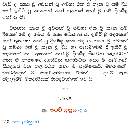
වැඩි ද, ක්‍ෂය වූ අවසන් වූ ගඞ්ගා එක් වූ තැන වූ යම් දිය
හෝ ඉතිරි වූ දෙකෙක් හෝ තුනෙක් හෝ වූ යම් දියබිඳු
හෝ දැ යි?
වහන්ස, ක්‍ෂය වූ අවසන් වූ ගඞ්ගා එක් වූ තැන යම්
දියෙක් වේ ද, මෙය ම ඉතා බොහෝ ය. ඉතිරි වූ දෙකෙක්
හෝ තුනෙක් හෝ වූ දියබිඳු ඉතා මඳ ය. ක්‍ෂය වූ අවසන්
වූ ගඞ්ගා එක් වූ තැන වූ දිය හා සැසඳීමෙහි දී ඉතිරි වූ
දෙකෙක් හෝ තුනෙක් හෝ වූ දියබිඳු සියවන කලාවටත්
නො ම පැමිණේ. දහස්වන කලාවටත් නො ම පැමිණේ.
සියදහස් වන කලාවටත් නො ම පැමිණෙයි. මහණෙනි,
එපරිද්දෙන් ම ආර්‍ය්‍යශ්‍රාවකයා විසින් … දහම් ඇස
පිළිලැබීම මහදර්‍ත්‍ථයක් නිපදවන්නේ වේ යි.
217
1. 10. 5.
පඨවි සූත්‍රය
218.
සැවැත්නුවර–