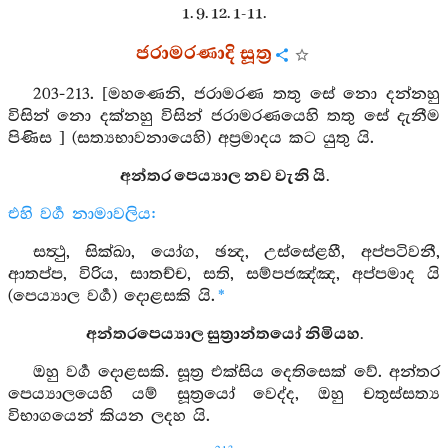
1. 9. 12. 1-11.
ජරාමරණාදි සූත්‍ර
203-213. [මහණෙනි, ජරාමරණ තතු සේ නො දන්නහු
විසින් නො දක්නහු විසින් ජරාමරණයෙහි තතු සේ දැනීම
පිණිස ] (සත්‍යභාවනායෙහි) අප්‍රමාදය කට යුතු යි.
අන්තර පෙය්‍යාල නව වැනි යි.
එහි වර්‍ග නාමාවලිය:
සත්‍ථු, සික්ඛා, යෝග, ඡන්‍ද, උස්සේළහී, අප්පටිවනී,
ආතප්ප, විරිය, සාතච්ච, සති, සම්පජඤ්ඤ, අප්පමාද යි
(පෙය්‍යාල වර්‍ග) දොළසකි යි.
*
අන්තරපෙය්‍යාල සුත්‍රාන්තයෝ නිමියහ.
ඔහු වර්‍ග දොළසකි. සූත්‍ර එක්සිය දෙතිසෙක් වේ. අන්තර
පෙය්‍යාලයෙහි යම් සූත්‍රයෝ වෙද්ද, ඔහු චතුස්සත්‍ය
විභාගයෙන් කියන ලදහ යි.