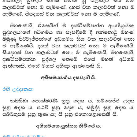
තබනලද මුංඇට සතක් පමණ වූ ගල්කැට සිය වන
කලාවටත් නො ම පැමිණේ. දහස් වන කලාවටත් නො ම
පැමිණේ. සියදහස් වන කලාවටත් නො ම පැමිණේ.
මහණෙනි, එසෙයින් ම දෘෂ්ටිසම්පන්න ආර්‍ය්‍යශ්‍රාවක
පුද්ගලයාගේ අධිගමය හා සැසඳීමේ දී අන්තොටු මහණ
බමුණු පිරිවැජ්ජන්ගේ අධිගමය සිය වන කලාවටත් නො
ම පැමිණෙයි. දහස් වන කලාවටත් නො ම පැමිණෙයි.
සියදහස් වන කලාවටත් නො ම පැමිණෙයි. මහණෙනි,
දෘෂ්ටිසම්පන්න පුද්ගල තෙමේ එසේ මහත් අධිගම
ඇත්තෙකි. එසේ මහත් අභිඥා ඇත්තෙකි යි.
අභිසමයවර්‍ගය දසවැනි යි.
එහි උද්දානය:
නඛසිඛා පොක්ඛරණී සූත්‍ර දෙක ය, සම්භෙජ්ජ උදක
සූත්‍ර දෙක ය, පඨවි සූත්‍ර දෙක ය, සමුද්ද සූත්‍ර දෙක ය,
පබ්බතූපම සූත්‍ර තුණ යැ යි සූත්‍ර එකොළොසෙකි යි.
අභිසමයසංයුත්තය නිමියේ ය.