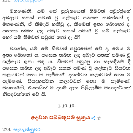
222.
සැවැත්නුවර–
මහණෙනි, යම් සේ පුරුෂයෙක් හිමවත් පවුරජුගේ
අබඇට සතක් පමණ වූ ගල්කැට පසෙක තබන්නේ ද,
මහණෙනි, ඒ කිමැයි හඟිවු ද, කිමෙක් ඉතා බොහෝ ද,
පසෙක තබන ලද අබැට සතක් පමණ වූ යම් ගල්කැට
හෝ යම් හිමවත් පවුරජ හෝ දැ යි?
වහන්ස, යම් මේ හිමවත් පවුරජෙක් වේ ද, මෙය ම
ඉතා බොහෝ ය. පසෙක තබන ලද අබැට සතක් පමණ වූ
ගල්කැට ඉතා මඳ ය. හිමවත් පවුරජු හා සැසඳීමේ දී
පසෙක තබන ලද අබැට සතක් පමණ වූ ගල්කැට සියවන
කලාවටත් නො ම පැමිණේ. දහස්වන කලාවටත් නො ම
පැමිණේ. සියදහස්වන කලාවටත් නො ම පැමිණේ.
මහණෙනි, එසෙයින් ම දහම් ඇස පිළිලැබීම මහාදර්‍ත්‍ථයක්
නිපදවන්නේ වේ යි.
1. 10. 10.
දෙවන පබ්බතුපම සූත්‍රය
223.
සැවැත්නුවර–