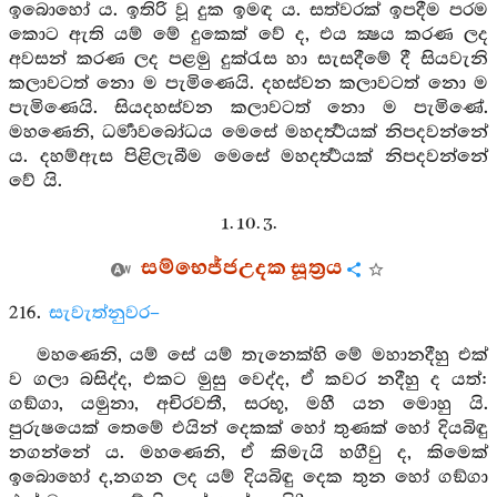
ඉබොහෝ ය. ඉතිරි වූ දුක ඉමඳ ය. සත්වරක් ඉපදීම පරම
කොට ඇති යම් මේ දුකෙක් වේ ද, එය ක්‍ෂය කරණ ලද
අවසන් කරණ ලද පළමු දුක්රැස හා සැසදීමේ දී සියවැනි
කලාවටත් නො ම පැමිණෙයි. දහස්වන කලාවටත් නො ම
පැමිණෙයි. සියදහස්වන කලාවටත් නො ම පැමිණේ.
මහණෙනි, ධර්‍මාවබෝධය මෙසේ මහදර්‍ත්‍ථයක් නිපදවන්නේ
ය. දහම්ඇස පිළිලැබීම මෙසේ මහදර්‍ත්‍ථයක් නිපදවන්නේ
වේ යි.
1. 10. 3.
සම්භෙජ්ජඋදක සූත්‍රය
216.
සැවැත්නුවර–
මහණෙනි, යම් සේ යම් තැනෙක්හි මේ මහානදීහු එක්
ව ගලා බසිද්ද, එකට මුසු වෙද්ද, ඒ කවර නදීහු ද යත්:
ගඞ්ගා, යමුනා, අචිරවතී, සරභූ, මහී යන මොහු යි.
පුරුෂයෙක් තෙමේ එයින් දෙකක් හෝ තුණක් හෝ දියබිඳු
නගන්නේ ය. මහණෙනි, ඒ කිමැයි හගීවු ද, කිමෙක්
ඉබොහෝ ද,නගන ලද යම් දියබිඳු දෙක තුන හෝ ගඞ්ගා