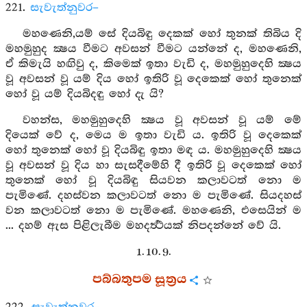
221.
සැවැත්නුවර–
මහණෙනි,යම් සේ දියබිඳු දෙකක් හෝ තුනක් තිබිය දි
මහමුහුද ක්‍ෂය වීමට අවසන් වීමට යන්නේ ද, මහණෙනි,
ඒ කිමැයි හඟිවු ද, කිමෙක් ඉතා වැඩි ද, මහමුහුදෙහි ක්‍ෂය
වූ අවසන් වූ යම් දිය හෝ ඉතිරි වූ දෙකෙක් හෝ තුනෙක්
හෝ වූ යම් දියබිදඳු හෝ දැ යි?
වහන්ස, මහමුහුදෙහි ක්‍ෂය වූ අවසන් වූ යම් මේ
දියෙක් වේ ද, මෙය ම ඉතා වැඩි ය. ඉතිරි වූ දෙකෙක්
හෝ තුනෙක් හෝ වූ දියබිඳු ඉතා මඳ ය. මහමුහුදෙහි ක්‍ෂය
වූ අවසන් වූ දිය හා සැසදීමේහි දී ඉතිරි වූ දෙකෙක් හෝ
තුනෙක් හෝ වූ දියබිඳු සියවන කලාවටත් නො ම
පැමිණේ. දහස්වන කලාවටත් නො ම පැමිණේ. සියදහස්
වන කලාවටත් නො ම පැමිණේ. මහණෙනි, එසෙයින් ම
... දහම් ඇස පිළිලැබීම මහදර්‍ත්‍ථයක් නිපදන්නේ වේ යි.
1. 10. 9.
පබ්බතුපම සූත්‍රය