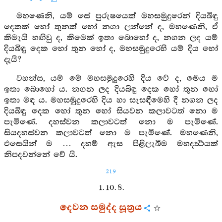
මහණෙනි, යම් සේ පුරුෂයෙක් මහසමුදුරෙන් දියබිඳු
දෙකක් හෝ තුනක් හෝ නගා ලන්නේ ද, මහණෙනි, ඒ
කිමැයි හඟිවු ද, කිමෙක් ඉතා බොහෝ ද, නගන ලද යම්
දියබිඳු දෙක හෝ තුන හෝ ද, මහසමුදුරෙහි යම් දිය හෝ
දැයි?
වහන්ස, යම් මේ මහසමුදුරෙහි දිය වේ ද, මෙය ම
ඉතා බොහෝ ය. නගන ලද දියබිඳු දෙක හෝ තුන හෝ
ඉතා මඳ ය. මහසමුදුරෙහි දිය හා සැසඳීමෙහි දී නගන ලද
දියබිඳු දෙක හෝ තුන හෝ සියවන කලාවටත් නො ම
පැමිණේ. දහස්වන කලාවටත් නො ම පැමිණේ.
සියදහස්වන කලාවටත් නො ම පැමිණේ. මහණෙනි,
එසෙයින් ම … දහම් ඇස පිළිලැබීම මහදර්‍ත්‍ථයක්
නිපදවන්නේ වේ යි.
219
1. 10. 8.
දෙවන සමුද්ද සූත්‍රය