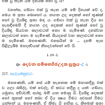
එක් වූ තැන යම් දියෙක් හෝ දැ යි?
වහන්ස, ගඞ්ගා එක් වූ තැන යම් මේ දියෙක් වේ ද,
මෙය ම ඉතා බොහෝ ය. නගන ලද දෙකක් හෝ තුණක්
හෝ වූ දියබිඳු ඉතා මඳ ය. ගඞ්ගා එක් වූ තැන දිය හා
සැසඳීමෙහි දී නගන ලද දෙකක් හෝ තුණක් හෝ වූ
දියබිඳු සියවන කලාවටත් නො ම පැමිණේ. දහස්වන
කලාවටත් නො ම පැමිණේ. සියදහස් වන කලාවටත් නො
ම පැමිණේ. මහණෙනි, එසෙයින් ම ... දහම් ඇස
පිළිලැබීම මහදර්‍ත්‍ථයක් නිපදවන්නේ වේ යි.
1. 10 .4.
දෙවන සම්භෙජ්ජඋදක සූත්‍රය
217.
සැවැත්නුවර–
මහණෙනි, යම් සේ යම් තැනෙක මේ මහානදීහු එක්
ව ගලා බසිද්ද, එක් වෙද්ද, ඒ කවර නදීහු ද යත්: ගඞ්ගා,
යමුනා, අචිරවතී, සරභූ, මහී යන මොහු යි. දියබිඳු දෙකක්
හෝ තුනක් හෝ තබා ඒ දිය ක්‍ෂය වීමට අවසන් වීමට
යන්නේ ය. මහණෙනි, ඒ කිමැ යි හඟිහු ද, කිමෙක් ඉතා