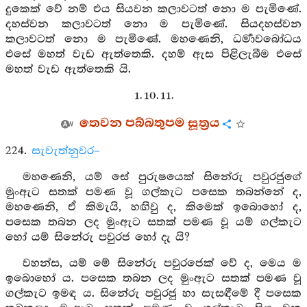
දුකෙක් වේ නම් එය සියවන කලාවටත් නො ම පැමිණේ.
දහස්වන කලාවටත් නො ම පැමිණේ. සියදහස්වන
කලාවටත් නො ම පැමිණේ. මහණෙනි, ධර්‍මාවබෝධය
එසේ මහත් වැඩ ඇත්තෙකි. දහම් ඇස පිළිලැබීම එසේ
මහත් වැඩ ඇත්තෙකි යි.
1. 10. 11.
තෙවන පබ්බතුපම සූත්‍රය
224.
සැවැත්නුවර–
මහණෙනි, යම් සේ පුරුෂයෙක් සිනේරු පවුරජුගේ
මුංඇට සතක් පමණ වූ ගල්කැට පසෙක තබන්නේ ද,
මහණෙනි, ඒ කිමැයි, හඟිවු ද, කිමෙක් ඉබොහෝ ද,
පසෙක තබන ලද මුංඇට සතක් පමණ වූ යම් ගල්කැට
හෝ යම් සිනේරු පවුරජ හෝ දැ යි?
වහන්ස, යම් මේ සිනේරු පවුරජෙක් වේ ද, මෙය ම
ඉබොහෝ ය. පසෙක තබන ලද මුංඇට සතක් පමණ වූ
ගල්කැට ඉමඳ ය. සිනේරු පවුරජු හා සැසඳීමේ දී පසෙක