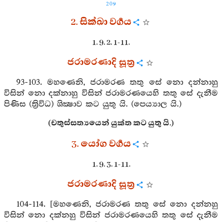
209
2. සික්ඛා වර්‍ගය
1. 9. 2. 1-11.
ජරාමරණාදි සූත්‍ර
93-103. මහණෙනි, ජරාමරණ තතු සේ නො දන්නාහු
විසින් නො දක්නාහු විසින් ජරාමරණයෙහි තතු සේ දැනීම
පිණිස (ත්‍රිවිධ) ශික්‍ෂාව කට යුතු යි. (පෙය්‍යාල යි.)
(චතුස්සත්‍යයෙන් යුක්ත කට යුතු යි.)
3. යෝග වර්‍ගය
1. 9. 3. 1-11.
ජරාමරණාදි සූත්‍ර
104-114. [මහණෙනි, ජරාමරණ තතු සේ නො දන්නහු
විසින් නො දක්නහු විසින් ජරාමරණයෙහි තතු සේ දැනීම