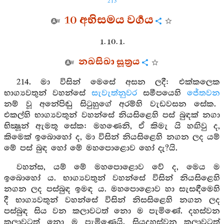
213
10 අභිසමය වර්‍ගය
1. 10. 1.
නඛසිඛා සූත්‍රය
214. මා විසින් මෙසේ අසන ලදී: එක්කලෙක
භාග්‍යවතුන් වහන්සේ
සැවැත්නුවර
සමීපයෙහි
ජේතවන
නම් වූ අනේපිඬු සිටුහුගේ අරම්හි වැඩවසන සේක.
එකල්හි භාග්‍යවතුන් වහන්සේ නියසිළෙහි පස් බුඳක් නගා
භික්‍ෂූන් ඇමතූ සේක: මහණෙනි, ඒ කිමැ යි හඟිවු ද,
කිමෙක් ඉබොහෝ ද, මා විසින් නියසිළෙහි නගන ලද යම්
මේ පස් බුඳ හෝ මේ මහපොළොව හෝ දැ?යි.
වහන්ස, යම් මේ මහපොළොව වේ ද, මෙය ම
ඉබොහෝ ය. භාග්‍යවතුන් වහන්සේ විසින් නියසිළෙහි
නගන ලද පස්බුඳ ඉමඳ ය. මහපොළොව හා සැසඳීමෙහි
දී භාග්‍යවතුන් වහන්සේ විසින් නිසසිළෙහි නගන ලද
පස්බුඳ සිය වන කලාවටත් නො ම පැමිණේ. දහස්වන
කලාවටත් නො ම පැමිණෙයි. සියදහස්වන කලාවටත්