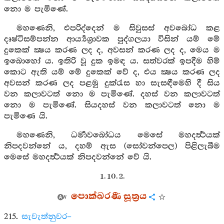
නො ම පැමිණේ.
මහණෙනි, එපරිද්දෙන් ම සිවුසස් අවබෝධ කළ
දෘෂ්ටිසම්පන්න ආර්‍ය්‍යශ්‍රාවක පුද්ගලයා විසින් යම් මේ
දුකෙක් ක්‍ෂය කරණ ලද ද, අවසන් කරණ ලද ද, මෙය ම
ඉබොහෝ ය. ඉතිරි වූ දුක ඉමඳ ය. සත්වරක් ඉපදීම හිම්
කොට ඇති යම් මේ දුකෙක් වේ ද, එය ක්‍ෂය කරණ ලද
අවසන් කරණ ලද පළමු දුක්රැස හා සැසඳීමෙහි දී සිය
වන කලාවටත් නො ම පැමිණේ. දහස් වන කලාවටත්
නො ම පැමිණේ. සියදහස් වන කලාවටත් නො ම
පැමිණෙ යි.
මහණෙනි, ධර්‍මාවබෝධය මෙසේ මහදර්‍ත්‍ථයක්
නිපදවන්නේ ය, දහම් ඇස (සෝවන්පෙල) පිළිලැබීම
මෙසේ මහදර්‍ත්‍ථයක් නිපදවන්නේ වේ යි.
1. 10. 2.
පොක්ඛරණී සූත්‍රය
215.
සැවැත්නුවර–