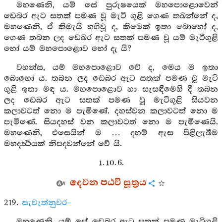
මහණෙනි, යම් සේ පුරුෂයෙක් මහපොළොවෙන්
ඩෙබර ඇට සතක් පමණ වූ මැටි ගුළි ගෙණ තබන්නේ ද,
මහණෙනි, ඒ කිමැයි හගිවූ ද, කිමෙක් ඉතා බොහෝ ද,
ගෙණ තබන ලද ඩෙබර ඇට සතක් පමණ වූ යම් මැටිගුළි
හෝ යම් මහපොළොව හෝ දැ යි?
වහන්ස, යම් මහපොළොව වේ ද, මෙය ම ඉතා
බොහෝ ය. තබන ලද ඩෙබර ඇට සතක් පමණ වූ මැටි
ගුළි ඉතා මඳ ය. මහපොළොව හා සැසඳීමෙහි දී තබන
ලද ඩෙබර ඇට සතක් පමණ වූ මැටිගුළි සියවන
කලාවටත් නො ම පැමිණේ. දහස්වන කලාවටත් නො ම
පැමිණේ. සියදහස් වන කලාවටත් නො ම පැමිණෙයි.
මහණෙනි, එසෙයින් ම … දහම් ඇස පිළිලැබීම
මහදර්‍ත්‍ථයක් නිපදවන්නේ වේ යි.
1. 10. 6.
දෙවන පඨවි සූත්‍රය
219.
සැවැත්නුවර–
මහණෙනි, යම් සේ ඩෙබර ඇට සතක් පමණ මැටිගුළි