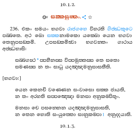
10. 1. 2.
සක‍්කසුත‍්තං
.
236.
එකං
සමයං
භගවා
රාජගහෙ
විහරති
ගිජ‍්ඣකූටෙ
පබ‍්බතෙ
.
අථ
ඛො
සක‍්ක
නාමකො
යක‍්ඛො
යෙන
භගවා
තෙනුපසඞ‍්කමි
.
උපසඞ‍්කමිත්‍වා
භගවන‍්තං
ගාථාය
අජ‍්ඣභාසි
:
සබ‍්බගන්‍ථ
ප‍්පහීනස‍්ස
විප‍්පමුත‍්තස‍්ස
තෙ
සතො
*
සමණස‍්ස
න
තං
සාධු
යදඤ‍්ඤමනුසාසතීති
.
[
භගවා
:]
යෙන
කෙනචි
වණ‍්ණෙන
සංවාසො
සක‍්ක
ජායති
,
න
තං
අරහති
සප‍්පඤ‍්ඤො
මනසා
අනුකම‍්පිතුං
.
මනසා
චෙ
පසන‍්නෙන
යදඤ‍්ඤමනුසාසති
,
න
තෙන
හොති
සංයුත‍්තො
සානුකම‍්පා
අනුද‍්දයාති
.
1
10. 1. 3.