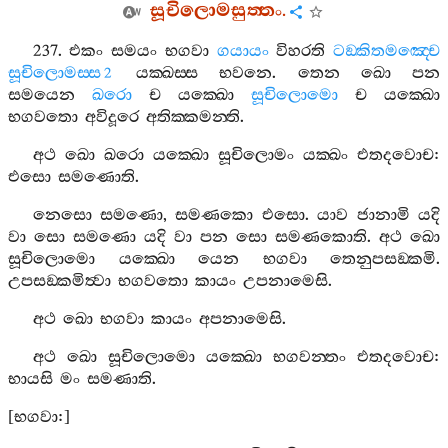
සූචිලොමසුත‍්තං
.
237.
එකං
සමයං
භගවා
ගයායං
විහරති
ටඞ‍්කිතමඤ‍්චෙ
සූචිලොමස‍්ස
යක‍්ඛස‍්ස
භවනෙ
.
තෙන
ඛො
පන
2
සමයෙන
ඛරො
ච
යක‍්ඛො
සූචිලොමො
ච
යක‍්ඛො
භගවතො
අවිදූරෙ
අතික‍්කමන‍්ති
.
අථ
ඛො
ඛරො
යක‍්ඛො
සූචිලොමං
යක‍්ඛං
එතදවොච
:
එසො
සමණොති
.
නෙසො
සමණො
,
සමණකො
එසො
.
යාව
ජානාමි
යදි
වා
සො
සමණො
යදි
වා
පන
සො
සමණකොති
.
අථ
ඛො
සූචිලොමො
යක‍්ඛො
යෙන
භගවා
තෙනුපසඞ‍්කමි
.
උපසඞ‍්කමිත්‍වා
භගවතො
කායං
උපනාමෙසි
.
අථ
ඛො
භගවා
කායං
අපනාමෙසි
.
අථ
ඛො
සූචිලොමො
යක‍්ඛො
භගවන‍්තං
එතදවොච
:
භායසි
මං
සමණාති
.
[
භගවා
:]