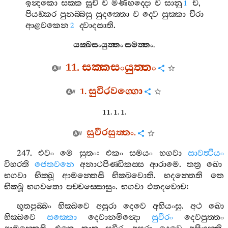
ඉන්‍දකො
සක‍්ක
සූචි
ච
මණිභද‍්දො
ච
සානු
ච
,
1
පියඞ‍්කර
පුනබ‍්බසු
සුදත‍්තො
ච
ද‍්වෙ
සුක‍්කා
චීරා
ආළවකෙන
ද‍්වාදසාති
.
2
යක‍්ඛසංයුත‍්තං
සමත‍්තං
.
11.
සක‍්කසංයුත‍්තං
1.
සුවීරවග‍්ගො
11. 1. 1.
සුවීරසුත‍්තං
.
247.
එවං
මෙ
සුතං
:
එකං
සමයං
භගවා
සාවත්‍ථියං
විහරති
ජෙතවනෙ
අනාථපිණ‍්ඩිකස‍්ස
ආරාමෙ
.
තත්‍ර
ඛො
භගවා
භික‍්ඛූ
ආමන‍්තෙසි
භික‍්ඛවොති
.
භදන‍්තෙති
තෙ
භික‍්ඛූ
භගවතො
පච‍්චස‍්සොසුං
.
භගවා
එතදවොච
:
භූතපුබ‍්බං
භික‍්ඛවෙ
අසුරා
දෙවෙ
අභියංසු
.
අථ
ඛො
භික‍්ඛවෙ
සක‍්කො
දෙවානමින්‍දො
සුවීරං
දෙවපුත‍්තං