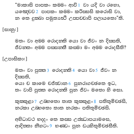
“
මාකාසි
පාපකං
කම‍්මං
ආවි
වා
යදි
වා
රහො
,
1
යඤ‍්චෙව
පාපකං
කම‍්මං
කරිස‍්සසි
කරොසි
වා
,
2
න
තෙ
දුක‍්ඛා
පමුත්‍යත්‍ථි
උප‍්පච‍්චාපි
පලායතො
”
ති
.
[
සානු
:]
මතං
වා
අම‍්ම
රොදන‍්ති
යො
වා
ජීවං
න
දිස‍්සති
,
ජීවන‍්තං
අම‍්ම
පස‍්සන‍්තී
කස‍්මා
මං
අම‍්ම
රොදසීති
?
[
උපාසිකා
:]
මතං
වා
පුත‍්ත
රොදන‍්ති
යො
වා
ජීවං
න
3
4
5
දිස‍්සති
,
යො
ච
කාමෙ
චජිත්‍වාන
පුනරාගච‍්ඡතෙ
ඉධ
,
6
තං
වාපි
පුත‍්ත
රොදන‍්ති
පුන
ජීවං
මතො
හි
සො
.
කුක‍්කුළා
උබ‍්භතො
තාත
කුක‍්කුළං
පතිතුමිච‍්ඡසි
,
7
8
නරකා
උබ‍්භතො
තාත
නරකං
පතිතුමිච‍්ඡසි
.
අභිධාවථ
භද‍්දං
තෙ
කස‍්ස
උජ‍්ඣාපයාමසෙ
,
ආදිත‍්තා
නීහටං
භණ‍්ඩං
පුන
ඩය‍්හිතුමිච‍්ඡසීති
.
9