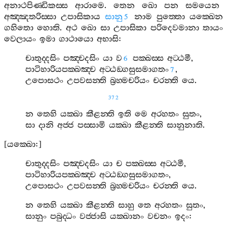
අනාථපිණ‍්ඩිකස‍්ස
ආරාමෙ
.
තෙන
ඛො
පන
සමයෙන
අඤ‍්ඤතරිස‍්සා
උපාසිකාය
සානු
නාම
පුත‍්තො
යක‍්ඛෙන
5
ගහිතො
හොති
.
අථ
ඛො
සා
උපාසිකා
පරිදෙවමානා
තායං
වෙලායං
ඉමා
ගාථායො
අභාසි
:
චාතුද‍්දසිං
පඤ‍්චදසිං
යා
ව
පක‍්ඛස‍්ස
අට‍්ඨමී
,
6
පාටිහාරියපක‍්ඛඤ‍්ච
අට‍්ඨඞ‍්ගසුසමාගතං
,
7
උපොසථං
උපවසන‍්ති
බ්‍රහ‍්මචරියං
චරන‍්ති
යෙ
.
372
න
තෙහි
යක‍්ඛා
කීළන‍්ති
ඉති
මෙ
අරහතං
සුතං
,
සා
දානි
අජ‍්ජ
පස‍්සාමි
යක‍්ඛා
කීළන‍්ති
සානුනාති
.
[
යක‍්ඛො
:]
චාතුද‍්දසිං
පඤ‍්චදසිං
යා
ච
පක‍්ඛස‍්ස
අට‍්ඨමී
,
පාටිහාරියපක‍්ඛඤ‍්ච
අට‍්ඨඞ‍්ගසුසමාගතං
,
උපොසථං
උපවසන‍්ති
බ්‍රහ‍්මචරියං
චරන‍්ති
යෙ
.
න
තෙහි
යක‍්ඛා
කීළන‍්ති
සාහු
තෙ
අරහතං
සුතං
,
සානුං
පබුද‍්ධං
වජ‍්ජාසි
යක‍්ඛානං
වචනං
ඉදං
: