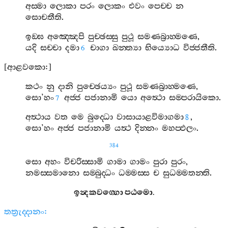
අස‍්මා
ලොකා
පරං
ලොකං
එවං
පෙච‍්ච
න
සොචතීති
.
ඉඞ‍්ඝ
අඤ‍්ඤෙපි
පුච‍්ඡස‍්සු
පුථූ
සමණබ්‍රාහ‍්මණෙ
,
යදි
සච‍්චා
දමා
චාගා
ඛන‍්ත්‍යා
භිය්‍යොධ
විජ‍්ජතීති
.
6
[
ආළවකො
:]
කථං
නු
දානි
පුච‍්ඡෙය්‍යං
පුථූ
සමණබ්‍රාහ‍්මණෙ
,
සො
’
හං
අජ‍්ජ
පජානාමි
යො
අත්‍ථො
සම‍්පරායිකො
.
7
අත්‍ථාය
වත
මෙ
බුද‍්ධො
වාසායාළවිමාගමා
,
8
සො
’
හං
අජ‍්ජ
පජානාමි
යත්‍ථ
දින‍්නං
මහප‍්ඵලං
.
384
සො
අහං
විචරිස‍්සාමි
ගාමා
ගාමං
පුරා
පුරං
,
නමස‍්සමානො
සම‍්බුද‍්ධං
ධම‍්මස‍්ස
ච
සුධම‍්මතන‍්ති
.
ඉන්‍දකවග‍්ගො
පඨමො
.
තත්‍රුද‍්දානං
: