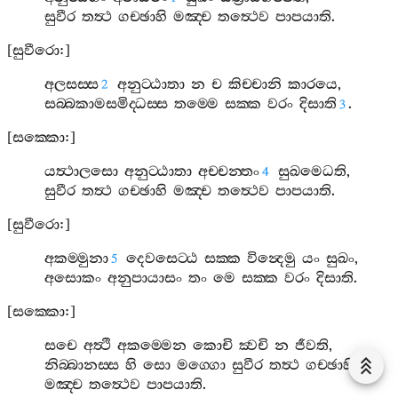
සුවීර
තත්‍ථ
ගච‍්ඡාහි
මඤ‍්ච
තත්‍ථෙව
පාපයාති
.
[
සුවීරො
:]
අලසස‍්ස
අනුට‍්ඨාතා
න
ච
කිච‍්චානි
කාරයෙ
,
2
සබ‍්බකාමසමිද‍්ධස‍්ස
තම‍්මෙ
සක‍්ක
වරං
දිසාති
.
3
[
සක‍්කො
:]
යත්‍ථාලසො
අනුට‍්ඨාතා
අච‍්චන‍්තං
සුඛමෙධති
,
4
සුවීර
තත්‍ථ
ගච‍්ඡාහි
මඤ‍්ච
තත්‍ථෙව
පාපයාති
.
[
සුවීරො
:]
අකම‍්මුනා
දෙවසෙට‍්ඨ
සක‍්ක
වින්‍දෙමු
යං
සුඛං
,
5
අසොකං
අනුපායාසං
තං
මෙ
සක‍්ක
වරං
දිසාති
.
[
සක‍්කො
:]
සචෙ
අත්‍ථි
අකම‍්මෙන
කොචි
ක්‍වචි
න
ජීවති
,
නිබ‍්බානස‍්ස
හි
සො
මග‍්ගො
සුවීර
තත්‍ථ
ගච‍්ඡාහි
මඤ‍්ච
තත්‍ථෙව
පාපයාති
.