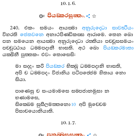
10. 1. 6.
පියඞ‍්කරසුත‍්තං
.
240.
එකං
සමයං
ආයස‍්මා
අනුරුද‍්ධො
සාවත්‍ථියං
විහරති
ජෙතවනෙ
අනාථපිණ‍්ඩිකස‍්ස
ආරාමෙ
.
තෙන
ඛො
පන
සමයෙන
ආයස‍්මා
අනුරුද‍්ධො
රත‍්තියා
පච‍්චූසසමයං
පච‍්චුට‍්ඨාය
ධම‍්මපදානී
භාසති
.
අථ
ඛො
පියඞ‍්කරමාතා
යක‍්ඛිනී
පුත‍්තකං
එවං
තොසෙසි
:
මා
සද‍්දං
කරි
පියඞ‍්කර
භික‍්ඛු
ධම‍්මපදානි
භාසති
,
අපි
ච
ධම‍්මපදං
විජානිය
පටිපජ‍්ජෙම
හිතාය
නො
සියා
.
පාණෙසු
ච
සංයමාමසෙ
සම‍්පජානමුසා
න
භණාමසෙ
,
සික‍්ඛෙම
සුසීලමත‍්තනො
අපි
මුච‍්චෙම
10
පිසාචයොනියාති
.
10. 1. 7.
පුනබ‍්බසුසුත‍්තං
.