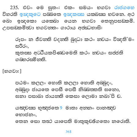
235.
එවං
මෙ
සුතං
:
එකං
සමයං
භගවා
රාජගහෙ
විහරති
ඉන්‍දකූටෙ
පබ‍්බතෙ
ඉන්‍දකස‍්ස
යක‍්ඛස‍්ස
භවනෙ
.
අථ
ඛො
ඉන්‍දකො
යක‍්ඛො
යෙන
භගවා
තෙනුපසඞ‍්කමි
.
උපසඞ‍්කමිත්‍වා
භගවන‍්තං
ගාථාය
අජ‍්ඣභාසි
:
රූපං
න
ජීවන‍්ති
වදන‍්ති
බුද‍්ධා
කථං
න‍්වයං
වින්‍දති
’
මං
සරීරං
,
කුතස‍්ස
අට‍්ඨීයකපිණ‍්ඩමෙති
කථං
න‍්වයං
සජ‍්ජති
ගබ‍්භරස‍්මින‍්ති
.
[
භගවා
:]
පඨමං
කලලං
හොති
කලලා
හොති
අබ‍්බුදං
,
අබ‍්බුදා
ජායතෙ
පෙසී
පෙසී
නිබ‍්බත‍්තති
ඝනො
,
ඝනා
පසාඛා
ජායන‍්ති
කෙසා
ලොමා
නඛා
’
පි
ච
.
යඤ‍්චස‍්ස
භුඤ‍්ජතෙ
මාතා
අන‍්නං
පානඤ‍්ච
9
භොජනං
,
තෙන
සො
තත්‍ථ
යාපෙති
මාතුකුච‍්ඡිගතො
නරොති
.
368