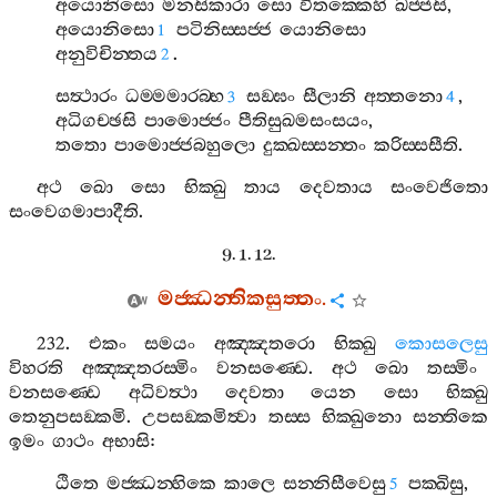
අයොනිසො
මනසිකාරා
සො
විතක‍්කෙහි
ඛජ‍්ජසි
,
අයොනිසො
පටිනිස‍්සජ‍්ජ
යොනිසො
1
අනුවිචින‍්තය
.
2
සත්‍ථාරං
ධම‍්මමාරබ‍්භ
සඞ‍්ඝං
සීලානි
අත‍්තනො
,
3
4
අධිගච‍්ඡසි
පාමොජ‍්ජං
පීතිසුඛමසංසයං
,
තතො
පාමොජ‍්ජබහුලො
දුක‍්ඛස‍්සන‍්තං
කරිස‍්සසීති
.
අථ
ඛො
සො
භික‍්ඛු
තාය
දෙවතාය
සංවෙජිතො
සංවෙගමාපාදීති
.
9. 1. 12.
මජ‍්ඣන‍්තිකසුත‍්තං
.
232.
එකං
සමයං
අඤ‍්ඤතරො
භික‍්ඛු
කොසලෙසු
විහරති
අඤ‍්ඤතරස‍්මිං
වනසණ‍්ඩෙ
.
අථ
ඛො
තස‍්මිං
වනසණ‍්ඩෙ
අධිවත්‍ථා
දෙවතා
යෙන
සො
භික‍්ඛු
තෙනුපසඞ‍්කමි
.
උපසඞ‍්කමිත්‍වා
තස‍්ස
භික‍්ඛුනො
සන‍්තිකෙ
ඉමං
ගාථං
අභාසි
:
ඨිතෙ
මජ‍්ඣන‍්හිකෙ
කාලෙ
සන‍්නිසීවෙසු
පක‍්ඛිසු
,
5