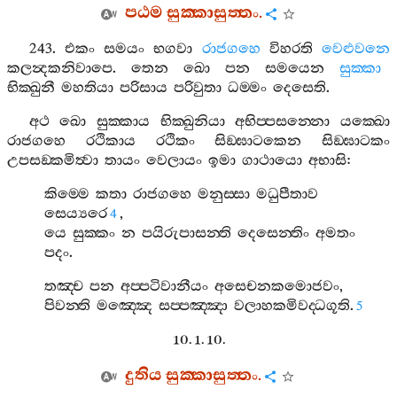
පඨම
සුක‍්කාසුත‍්තං
.
243.
එකං
සමයං
භගවා
රාජගහෙ
විහරති
වෙළුවනෙ
කලන්‍දකනිවාපෙ
.
තෙන
ඛො
පන
සමයෙන
සුක‍්කා
භික‍්ඛුනී
මහතියා
පරිසාය
පරිවුතා
ධම‍්මං
දෙසෙති
.
අථ
ඛො
සුක‍්කාය
භික‍්ඛුනියා
අභිප‍්පසන‍්නො
යක‍්ඛො
රාජගහෙ
රථිකාය
රථිකං
සිඞ‍්ඝාටකෙන
සිඞ‍්ඝාටකං
උපසඞ‍්කමිත්‍වා
තායං
වෙලායං
ඉමා
ගාථායො
අභාසි
:
කිම‍්මෙ
කතා
රාජගහෙ
මනුස‍්සා
මධුපීතාව
සෙය්‍යරෙ
,
4
යෙ
සුක‍්කං
න
පයිරුපාසන‍්ති
දෙසෙන‍්තිං
අමතං
පදං
.
තඤ‍්ච
පන
අප‍්පටිවානීයං
අසෙචනකමොජවං
,
පිවන‍්ති
මඤ‍්ඤෙ
සප‍්පඤ‍්ඤා
වලාහකමිවද‍්ධගූති
.
5
10. 1. 10.
දුතිය
සුක‍්කාසුත‍්තං
.