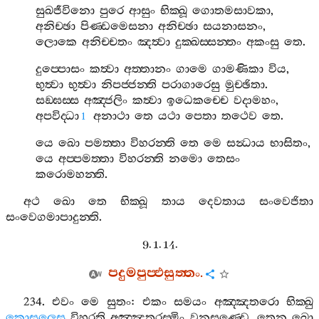
සුඛජීවිනො
පුරෙ
ආසුං
භික‍්ඛූ
ගොතමසාවකා
,
අනිච‍්ඡා
පිණ‍්ඩමෙසනා
අනිච‍්ඡා
සයනාසනං
,
ලොකෙ
අනිච‍්චතං
ඤත්‍වා
දුක‍්ඛස‍්සන‍්තං
අකංසු
තෙ
.
දුප‍්පොසං
කත්‍වා
අත‍්තානං
ගාමෙ
ගාමණිකා
විය
,
භුත්‍වා
භුත්‍වා
නිපජ‍්ජන‍්ති
පරාගාරෙසු
මුච‍්ඡිතා
.
සඞ‍්ඝස‍්ස
අඤ‍්ජලිං
කත්‍වා
ඉධෙකච‍්චෙ
වදාමහං
,
අපවිද‍්ධා
අනාථා
තෙ
යථා
පෙතා
තථෙව
තෙ
.
1
යෙ
ඛො
පමත‍්තා
විහරන‍්ති
තෙ
මෙ
සන්‍ධාය
භාසිතං
,
යෙ
අප‍්පමත‍්තා
විහරන‍්ති
නමො
තෙසං
කරොමහන‍්ති
.
අථ
ඛො
තෙ
භික‍්ඛූ
තාය
දෙවතාය
සංවෙජිතා
සංවෙගමාපාදුන‍්ති
.
9. 1. 14.
පදුමපුප‍්ඵසුත‍්තං
.
234.
එවං
මෙ
සුතං
:
එකං
සමයං
අඤ‍්ඤතරො
භික‍්ඛු
කොසලෙසු
විහරති
අඤ‍්ඤතරස‍්මිං
වනසණ‍්ඩෙ
.
තෙන
ඛො