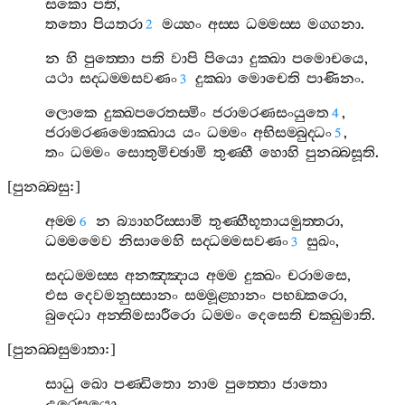
සකො
පති
,
තතො
පියතරා
මය‍්හං
අස‍්ස
ධම‍්මස‍්ස
මග‍්ගනා
.
2
න
හි
පුත‍්තො
පති
වාපි
පියො
දුක‍්ඛා
පමොචයෙ
,
යථා
සද‍්ධම‍්මසවණං
දුක‍්ඛා
මොචෙති
පාණිනං
.
3
ලොකෙ
දුක‍්ඛපරෙතස‍්මිං
ජරාමරණසංයුතෙ
,
4
ජරාමරණමොක‍්ඛාය
යං
ධම‍්මං
අභිසම‍්බුද‍්ධං
,
5
තං
ධම‍්මං
සොතුමිච‍්ඡාමි
තුණ‍්හී
හොහි
පුනබ‍්බසූති
.
[
පුනබ‍්බසු
:]
අම‍්ම
න
බ්‍යාහරිස‍්සාමි
තුණ‍්හීභූතායමුත‍්තරා
,
6
ධම‍්මමෙව
නිසාමෙහි
සද‍්ධම‍්මසවණං
සුඛං
,
3
සද‍්ධම‍්මස‍්ස
අනඤ‍්ඤාය
අම‍්ම
දුක‍්ඛං
චරාමසෙ
,
එස
දෙවමනුස‍්සානං
සම‍්මූළ‍්හානං
පභඞ‍්කරො
,
බුද‍්ධො
අන‍්තිමසාරීරො
ධම‍්මං
දෙසෙති
චක‍්ඛුමාති
.
[
පුනබ‍්බසුමාතා
:]
සාධු
ඛො
පණ‍්ඩිතො
නාම
පුත‍්තො
ජාතො
උරෙසයො
,