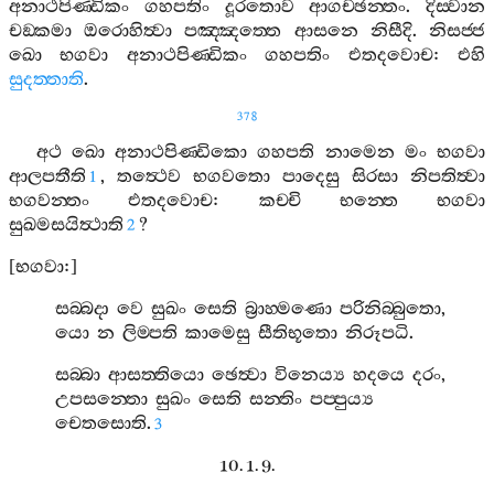
අනාථපිණ‍්ඩිකං
ගහපතිං
දූරතොව
ආගච‍්ඡන‍්තං
.
දිස‍්වාන
චඞ‍්කමා
ඔරොහිත්‍වා
පඤ‍්ඤත‍්තෙ
ආසනෙ
නිසීදි
.
නිසජ‍්ජ
ඛො
භගවා
අනාථපිණ‍්ඩිකං
ගහපතිං
එතදවොච
:
එහි
සුදත‍්තාති
.
378
අථ
ඛො
අනාථපිණ‍්ඩිකො
ගහපති
නාමෙන
මං
භගවා
ආලපතීති
,
තත්‍ථෙව
භගවතො
පාදෙසු
සිරසා
නිපතිත්‍වා
1
භගවන‍්තං
එතදවොච
:
කච‍්චි
භන‍්තෙ
භගවා
සුඛමසයිත්‍ථාති
?
2
[
භගවා
:]
සබ‍්බදා
වෙ
සුඛං
සෙති
බ්‍රාහ‍්මණො
පරිනිබ‍්බුතො
,
යො
න
ලිම‍්පති
කාමෙසු
සීතිභූතො
නිරූපධි
.
සබ‍්බා
ආසත‍්තියො
ඡෙත්‍වා
විනෙය්‍ය
හදයෙ
දරං
,
උපසන‍්තො
සුඛං
සෙති
සන‍්තිං
පප‍්පුය්‍ය
චෙතසොති
.
3
10. 1. 9.