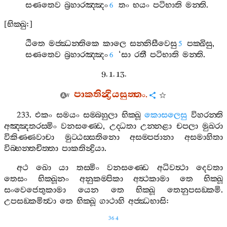
සණතෙව
බ්‍රහාරඤ‍්ඤං
තං
භයං
පටිභාති
මන‍්ති
.
6
[
භික‍්ඛු
:]
ඨිතෙ
මජ‍්ඣන‍්තිකෙ
කාලෙ
සන‍්නිසීවෙසු
පක‍්ඛිසු
,
5
සණතෙව
බ්‍රහාරඤ‍්ඤං
‘
සා
රතී
පටිභාති
මන‍්ති
.
6
9. 1. 13.
පාකතින්‍ද්‍රියසුත‍්තං
.
233.
එකං
සමයං
සම‍්බහුලා
භික‍්ඛූ
කොසලෙසු
විහරන‍්ති
අඤ‍්ඤතරස‍්මිං
වනසණ‍්ඩෙ
,
උද‍්ධතා
උන‍්නළා
චපලා
මුඛරා
විකිණ‍්ණවාචා
මුට‍්ඨස‍්සතිනො
අසම‍්පජානා
අසමාහිතා
විබ‍්භන‍්තචිත‍්තා
පාකතින්‍ද්‍රියා
.
අථ
ඛො
යා
තස‍්මිං
වනසණ‍්ඩෙ
අධිවත්‍ථා
දෙවතා
තෙසං
භික‍්ඛූනං
අනුකම‍්පිකා
අත්‍ථකාමා
තෙ
භික‍්ඛූ
සංවෙජෙතුකාමා
යෙන
තෙ
භික‍්ඛූ
තෙනුපසඞ‍්කමි
.
උපසඞ‍්කමිත්‍වා
තෙ
භික‍්ඛූ
ගාථාහි
අජ‍්ඣභාසි
:
364