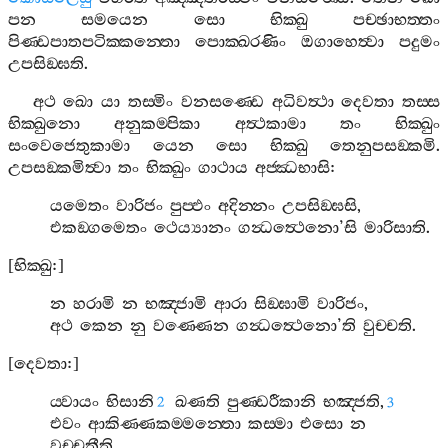
පන
සමයෙන
සො
භික‍්ඛු
පච‍්ඡාභත‍්තං
පිණ‍්ඩපාතපටික‍්කන‍්තො
පොක‍්ඛරණිං
ඔගාහෙත්‍වා
පදුමං
උපසිඞ‍්ඝති
.
අථ
ඛො
යා
තස‍්මිං
වනසණ‍්ඩෙ
අධිවත්‍ථා
දෙවතා
තස‍්ස
භික‍්ඛුනො
අනුකම‍්පිකා
අත්‍ථකාමා
තං
භික‍්ඛුං
සංවෙජෙතුකාමා
යෙන
සො
භික‍්ඛු
තෙනුපසඞ‍්කමි
.
උපසඞ‍්කමිත්‍වා
තං
භික‍්ඛුං
ගාථාය
අජ‍්ඣභාසි
:
යමෙතං
වාරිජං
පුප‍්ඵං
අදින‍්නං
උපසිඞ‍්ඝසි
,
එකඞ‍්ගමෙතං
ථෙය්‍යානං
ගන්‍ධත්‍ථෙනො
’
සි
මාරිසාති
.
[
භික‍්ඛු
:]
න
හරාමි
න
භඤ‍්ජාමි
ආරා
සිඞ‍්ඝාමි
වාරිජං
,
අථ
කෙන
නු
වණ‍්ණෙන
ගන්‍ධත්‍ථෙනො
’
ති
වුච‍්චති
.
[
දෙවතා
:]
ය‍්වායං
භිසානි
ඛණති
පුණ‍්ඩරීකානි
භඤ‍්ජති
,
2
3
එවං
ආකිණ‍්ණකම‍්මන‍්තො
කස‍්මා
එසො
න
වුච‍්චතීති
.