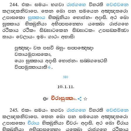
244.
එකං
සමයං
භගවා
රාජගහෙ
විහරති
වෙළුවනෙ
කලන්‍දකනිවාපෙ
.
තෙන
ඛො
පන
සමයෙන
අඤ‍්ඤතරො
උපාසකො
සුක‍්කාය
භික‍්ඛුනියා
භොජනං
අදාසි
.
අථ
ඛො
සුක‍්කාය
භික‍්ඛුනියා
අභිප‍්පසන‍්නො
යක‍්ඛො
රාජගහෙ
රථිකාය
රථිකං
සිඞ‍්ඝාටකෙන
සිඞ‍්ඝාටකං
උපසඞ‍්කමිත්‍වා
තායං
වෙලායං
ඉමං
ගාථං
අභාසි
:
පුඤ‍්ඤං
වත
පසවි
බහුං
සප‍්පඤ‍්ඤො
වතායමූපාසකො
,
යො
සුක‍්කාය
අදාසි
භොජනං
සබ‍්බගන්‍ථෙහි
විප‍්පමුත‍්තායාති
.
6
380
10. 1. 11.
චීරාසුත‍්තං
.
245.
එකං
සමයං
භගවා
රාජගහෙ
විහරති
වෙළුවනෙ
කලන්‍දකනිවාපෙ
.
තෙන
ඛො
පන
සමයෙන
අඤ‍්ඤතරො
උපාසකො
චීරාය
භික‍්ඛුනියා
චීවරං
අදාසි
.
අථ
ඛො
චීරාය
භික‍්ඛුනියා
අභිප‍්පසන‍්නො
යක‍්ඛො
රාජගහෙ
රථිකාය