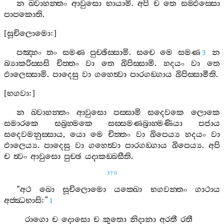
න
ඛ‍්වාහන‍්තං
ආවුසො
භායාමි
.
අපි
ච
තෙ
සම‍්ඵස‍්සො
පාපකොති
.
[
සූචිලොමො
:]
පඤ‍්හං
තං
සමණ
පුච‍්ඡිස‍්සාමි
.
සචෙ
මෙ
සමණ
න
3
බ්‍යාකරිස‍්සසි
චිත‍්තං
වා
තෙ
ඛිපිස‍්සාමි
.
හදයං
වා
තෙ
ඵාලෙස‍්සාමි
.
පාදෙසු
වා
ගහෙත්‍වා
පාරගඞ‍්ගාය
ඛිපිස‍්සාමීති
.
[
භගවා
:]
න
ඛ‍්වාහන‍්තං
ආවුසො
පස‍්සාමි
සදෙවකෙ
ලොකෙ
සමාරකෙ
සබ්‍රහ‍්මකෙ
සස‍්සමණබ්‍රාහ‍්මණියා
පජාය
සදෙවමනුස‍්සාය
,
යො
මෙ
චිත‍්තං
වා
ඛිපෙය්‍ය
හදයං
වා
ඵාලෙය්‍ය
.
පාදෙසු
වා
ගහෙත්‍වා
පාරගඞ‍්ගාය
ඛිපෙය්‍ය
.
අපි
ච
ත්‍වං
ආවුසො
පුච‍්ඡ
යදාකඞ‍්ඛසීති
.
370
“
අථ
ඛො
සූචිලොමො
යක‍්ඛො
භගවන‍්තං
ගාථාය
අජ‍්ඣභාසි
:”
1
රාගො
ච
දොසො
ච
කුතො
නිදානා
අරතී
රතී