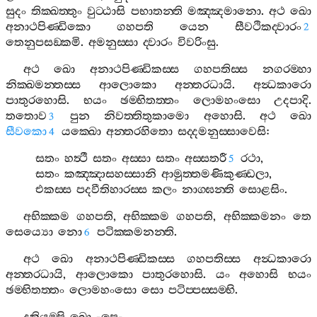
සුදං
තික‍්ඛත‍්තුං
වුට‍්ඨාසි
පභාතන‍්ති
මඤ‍්ඤමානො
.
අථ
ඛො
අනාථපිණ‍්ඩිකො
ගහපති
යෙන
සීවථිකද‍්වාරං
2
තෙනුපසඞ‍්කමි
.
අමනුස‍්සා
ද‍්වාරං
විවරිංසු
.
අථ
ඛො
අනාථපිණ‍්ඩිකස‍්ස
ගහපතිස‍්ස
නගරම‍්හා
නික‍්ඛමන‍්තස‍්ස
ආලොකො
අන‍්තරධායි
.
අන්‍ධකාරො
පාතුරහොසි
.
භයං
ඡම‍්භිතත‍්තං
ලොමහංසො
උදපාදි
.
තතොව
පුන
නිවත‍්තිතුකාමො
අහොසි
.
අථ
ඛො
3
සීවකො
යක‍්ඛො
අන‍්තරහිතො
සද‍්දමනුස‍්සාවෙසි
:
4
සතං
හත්‍ථී
සතං
අස‍්සා
සතං
අස‍්සතරී
රථා
,
5
සතං
කඤ‍්ඤාසහස‍්සානි
ආමුත‍්තමණිකුණ‍්ඩලා
,
එකස‍්ස
පදවීතිහාරස‍්ස
කලං
නාග‍්ඝන‍්ති
සොළසිං
.
අභික‍්කම
ගහපති
,
අභික‍්කම
ගහපති
,
අභික‍්කමනං
තෙ
සෙය්‍යො
නො
පටික‍්කමනන‍්ති
.
6
අථ
ඛො
අනාථපිණ‍්ඩිකස‍්ස
ගහපතිස‍්ස
අන්‍ධකාරො
අන‍්තරධායි
,
ආලොකො
පාතුරහොසි
.
යං
අහොසි
භයං
ඡම‍්භිතත‍්තං
ලොමහංසො
සො
පටිප‍්පස‍්සම‍්භි
.