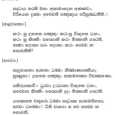
සද‍්ධාය
තරති
ඔඝං
අප‍්පමාදෙන
අණ‍්ණවං
,
විරියෙන
දුක‍්ඛං
අච‍්චෙති
පඤ‍්ඤාය
පරිසුජ‍්ඣතීති
.
2
[
ආළවකො
:]
කථං
සු
ලභතෙ
පඤ‍්ඤං
කථංසු
වින්‍දතෙ
ධනං
,
කථං
සු
කිත‍්තිං
පප‍්පොති
කථං
මිත‍්තානි
ගන්‍ථති
,
අස‍්මා
ලොකා
පරං
ලොකං
කථං
පෙච‍්ච
න
සොචතීති
?
[
භගවා
:]
සද‍්දහානො
අරහතං
ධම‍්මං
නිබ‍්බාණපත‍්තියා
,
සුස‍්සූසා
ලභතෙ
පඤ‍්ඤං
අප‍්පමත‍්තො
විචක‍්ඛණො
.
3
පතිරූපකාරී
ධුරවා
උට‍්ඨාතා
වින්‍දතෙ
ධනං
,
4
සච‍්චෙන
කිත‍්තිං
පප‍්පොති
දදං
මිත‍්තානි
ගන්‍ථති
.
යස‍්සෙතෙ
චතුරො
ධම‍්මා
සද‍්ධස‍්ස
ඝරමෙසිනො
,
සච‍්චං
ධම‍්මො
ධිති
චාගො
ස
චෙ
පෙච‍්ච
න
5
සොචති
,