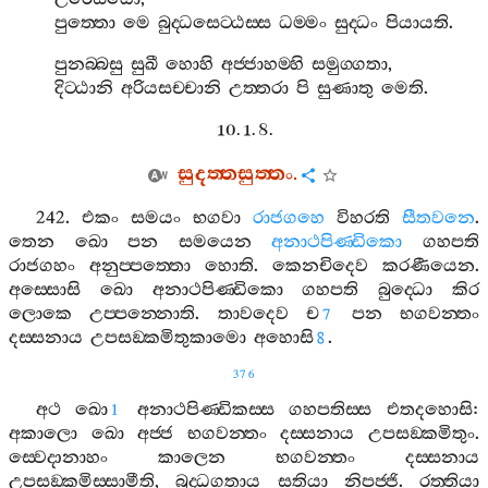
පුත‍්තො
මෙ
බුද‍්ධසෙට‍්ඨස‍්ස
ධම‍්මං
සුද‍්ධං
පියායති
.
පුනබ‍්බසු
සුඛී
හොහි
අජ‍්ජාහම‍්හි
සමුග‍්ගතා
,
දිට‍්ඨානි
අරියසච‍්චානි
උත‍්තරා
පි
සුණාතු
මෙති
.
10. 1. 8.
සුදත‍්තසුත‍්තං
.
242.
එකං
සමයං
භගවා
රාජගහෙ
විහරති
සීතවනෙ
.
තෙන
ඛො
පන
සමයෙන
අනාථපිණ‍්ඩිකො
ගහපති
රාජගහං
අනුප‍්පත‍්තො
හොති
.
කෙනචිදෙව
කරණීයෙන
.
අස‍්සොසි
ඛො
අනාථපිණ‍්ඩිකො
ගහපති
බුද‍්ධො
කිර
ලොකෙ
උප‍්පන‍්නොති
.
තාවදෙව
ච
පන
භගවන‍්තං
7
දස‍්සනාය
උපසඞ‍්කමිතුකාමො
අහොසි
.
8
376
අථ
ඛො
අනාථපිණ‍්ඩිකස‍්ස
ගහපතිස‍්ස
එතදහොසි
:
1
අකාලො
ඛො
අජ‍්ජ
භගවන‍්තං
දස‍්සනාය
උපසඞ‍්කමිතුං
.
ස‍්වෙදානාහං
කාලෙන
භගවන‍්තං
දස‍්සනාය
උපසඞ‍්කමිස‍්සාමීති
,
බුද‍්ධගතාය
සතියා
නිපජ‍්ජි
.
රත‍්තියා