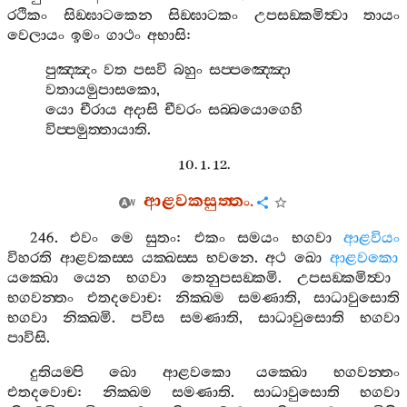
රථිකං
සිඞ‍්ඝාටකෙන
සිඞ‍්ඝාටකං
උපසඞ‍්කමිත්‍වා
තායං
වෙලායං
ඉමං
ගාථං
අභාසි
:
පුඤ‍්ඤං
වත
පසවි
බහුං
සප‍්පඤ‍්ඤො
වතායමුපාසකො
,
යො
චීරාය
අදාසි
චීවරං
සබ‍්බයොගෙහි
විප‍්පමුත‍්තායාති
.
10. 1. 12.
ආළවකසුත‍්තං
.
246.
එවං
මෙ
සුතං
:
එකං
සමයං
භගවා
ආළවියං
විහරති
ආළවකස‍්ස
යක‍්ඛස‍්ස
භවනෙ
.
අථ
ඛො
ආළවකො
යක‍්ඛො
යෙන
භගවා
තෙනුපසඞ‍්කමි
.
උපසඞ‍්කමිත්‍වා
භගවන‍්තං
එතදවොච
:
නික‍්ඛම
සමණාති
,
සාධාවුසොති
භගවා
නික‍්ඛමි
.
පවිස
සමණාති
,
සාධාවුසොති
භගවා
පාවිසි
.
දුතියම‍්පි
ඛො
ආළවකො
යක‍්ඛො
භගවන‍්තං
එතදවොච
:
නික‍්ඛම
සමණාති
.
සාධාවුසොති
භගවා