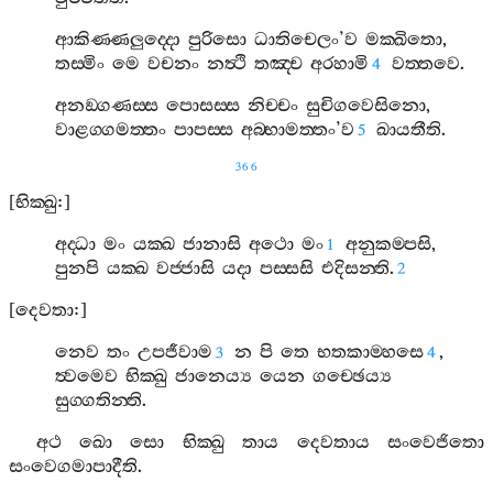
ආකිණ‍්ණලුද‍්දො
පුරිසො
ධාතිචෙලං
’
ව
මක‍්ඛිතො
,
තස‍්මිං
මෙ
වචනං
නත්‍ථි
තඤ‍්ච
අරහාමි
වත‍්තවෙ
.
4
අනඞ‍්ගණස‍්ස
පොසස‍්ස
නිච‍්චං
සුචිගවෙසිනො
,
වාළග‍්ගමත‍්තං
පාපස‍්ස
අබ‍්භාමත‍්තං
’
ව
ඛායතීති
.
5
366
[
භික‍්ඛු
:]
අද‍්ධා
මං
යක‍්ඛ
ජානාසි
අථො
මං
අනුකම‍්පසි
,
1
පුනපි
යක‍්ඛ
වජ‍්ජාසි
යදා
පස‍්සසි
එදිසන‍්ති
.
2
[
දෙවතා
:]
නෙව
තං
උපජීවාම
න
පි
තෙ
භතකාම‍්හසෙ
,
3
4
ත්‍වමෙව
භික‍්ඛු
ජානෙය්‍ය
යෙන
ගච‍්ඡෙය්‍ය
සුග‍්ගතින‍්ති
.
අථ
ඛො
සො
භික‍්ඛු
තාය
දෙවතාය
සංවෙජිතො
සංවෙගමාපාදීති
.