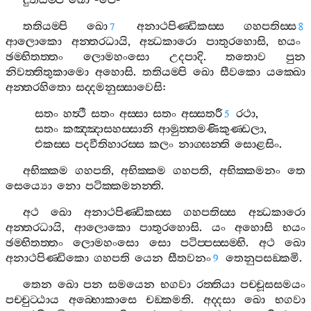
දුතියම‍්පි
ඛො
-
පෙ
-
තතියම‍්පි
ඛො
අනාථපිණ‍්ඩිකස‍්ස
ගහපතිස‍්ස
7
8
ආලොකො
අන‍්තරධායි
,
අන්‍ධකාරො
පාතුරහොසි
,
භයං
ඡම‍්භිතත‍්තං
ලොමහංසො
උදපාදි
.
තතොව
පුන
නිවත‍්තිතුකාමො
අහොසි
.
තතියම‍්පි
ඛො
සීවකො
යක‍්ඛො
අන‍්තරහිතො
සද‍්දමනුස‍්සාවෙසි
:
සතං
හත්‍ථී
සතං
අස‍්සා
සතං
අස‍්සතරී
රථා
,
5
සතං
කඤ‍්ඤාසහස‍්සානි
ආමුත‍්තමණිකුණ‍්ඩලා
,
එකස‍්ස
පදවීතිහාරස‍්ස
කලං
නාග‍්ඝන‍්ති
සොළසිං
.
අභික‍්කම
ගහපති
,
අභික‍්කම
ගහපති
,
අභික‍්කමනං
තෙ
සෙය්‍යො
නො
පටික‍්කමනන‍්ති
.
අථ
ඛො
අනාථපිණ‍්ඩිකස‍්ස
ගහපතිස‍්ස
අන්‍ධකාරො
අන‍්තරධායි
,
ආලොකො
පාතුරහොසි
.
යං
අහොසි
භයං
ඡම‍්භිතත‍්තං
ලොමහංසො
සො
පටිප‍්පස‍්සම‍්භි
.
අථ
ඛො
අනාථපිණ‍්ඩිකො
ගහපති
යෙන
සීතවනං
තෙනුපසඞ‍්කමි
.
9
තෙන
ඛො
පන
සමයෙන
භගවා
රත‍්තියා
පච‍්චූසසමයං
පච‍්චුට‍්ඨාය
අබ‍්භොකාසෙ
චඞ‍්කමති
.
අද‍්දසා
ඛො
භගවා