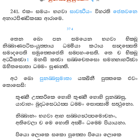
241.
එකං
සමයං
භගවා
සාවත්‍ථියං
විහරති
ජෙතවනෙ
අනාථපිණ‍්ඩිකස‍්ස
ආරාමෙ
.
374
තෙන
ඛො
පන
සමයෙන
භගවා
භික‍්ඛූ
නිබ‍්බාණපටිසංයුත‍්තාය
ධම‍්මියා
කථාය
සන්‍දස‍්සෙති
සමාදපෙති
සමුත‍්තෙජෙති
සම‍්පහංසෙති
.
තෙ
ච
භික‍්ඛූ
අට‍්ඨිකත්‍වා
මනසි
කත්‍වා
සබ‍්බචෙතසො
සමන‍්නාහරිත්‍වා
1
ඔහිතසොතා
ධම‍්මං
සුණන‍්ති
.
අථ
ඛො
පුනබ‍්බසුමාතා
යක‍්ඛිනී
පුත‍්තකෙ
එවං
තොසෙසි
:
තුණ‍්හී
උත‍්තරිකෙ
හොහි
තුණ‍්හී
හොහි
පුනබ‍්බසු
,
යාවාහං
බුද‍්ධසෙට‍්ඨස‍්ස
ධම‍්මං
සොස‍්සාමි
සත්‍ථුනො
.
නිබ‍්බානං
භගවා
ආහ
සබ‍්බගන්‍ථප‍්පමොචනං
,
අතිවෙලා
ච
මෙ
හොති
අස‍්මිං
ධම‍්මෙ
පියායනා
.
පියො
ලොකෙ
සකො
පුත‍්තො
පියො
ලොකෙ