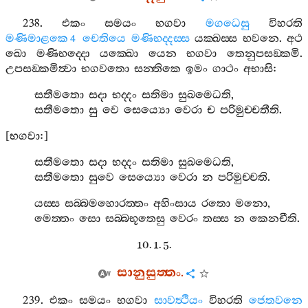
238.
එකං
සමයං
භගවා
මගධෙසු
විහරති
මණිමාළකෙ
චෙතියෙ
මණිභද‍්දස‍්ස
යක‍්ඛස‍්ස
භවනෙ
.
අථ
4
ඛො
මණිභද‍්දො
යක‍්ඛො
යෙන
භගවා
තෙනුපසඞ‍්කමි
.
උපසඞ‍්කමිත්‍වා
භගවතො
සන‍්තිකෙ
ඉමං
ගාථං
අභාසි
:
සතීමතො
සදා
භද‍්දං
සතිමා
සුඛමෙධති
,
සතීමතො
සු
වෙ
සෙය්‍යො
වෙරා
ච
පරිමුච‍්චතීති
.
[
භගවා
:]
සතීමතො
සදා
භද‍්දං
සතිමා
සුඛමෙධති
,
සතීමතො
සුවෙ
සෙය්‍යො
වෙරා
න
පරිමුච‍්චති
.
යස‍්ස
සබ‍්බමහොරත‍්තං
අහිංසාය
රතො
මනො
,
මෙත‍්තං
සො
සබ‍්බභූතෙසු
වෙරං
තස‍්ස
න
කෙනචීති
.
10. 1. 5.
සානුසුත‍්තං
.
239.
එකං
සමයං
භගවා
සාවත්‍ථියං
විහරති
ජෙතවනෙ