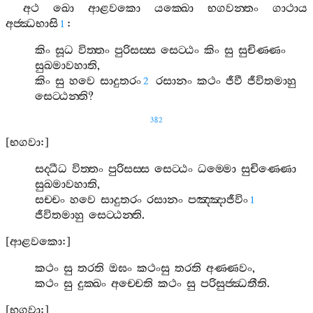
අථ
ඛො
ආළවකො
යක‍්ඛො
භගවන‍්තං
ගාථාය
අජ‍්ඣභාසි
:
1
කිං
සූධ
විත‍්තං
පුරිසස‍්ස
සෙට‍්ඨං
කිං
සු
සුචිණ‍්ණං
සුඛමාවහාති
,
කිං
සු
හවෙ
සාදුතරං
රසානං
කථං
ජීවී
ජීවිතමාහු
2
සෙට‍්ඨන‍්ති
?
382
[
භගවා
:]
සද‍්ධීධ
විත‍්තං
පුරිසස‍්ස
සෙට‍්ඨං
ධම‍්මො
සුචිණ‍්ණො
සුඛමාවහාති
,
සච‍්චං
හවෙ
සාදුතරං
රසානං
පඤ‍්ඤාජීවිං
1
ජීවිතමාහු
සෙට‍්ඨන‍්ති
.
[
ආළවකො
:]
කථං
සු
තරති
ඔඝං
කථංසු
තරති
අණ‍්ණවං
,
කථං
සු
දුක‍්ඛං
අච‍්චෙති
කථං
සු
පරිසුජ‍්ඣතීති
.
[
භගවා
:]