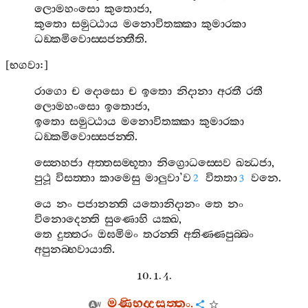
ලොමහංසො
කුතොජා
,
කුතො
සමුට‍්ඨාය
මනොවිතක‍්කා
කුමාරකා
ධඞ‍්කමිවොස‍්සජන‍්තීති
.
[
භගවා
:]
රාගො
ච
දොසො
ච
ඉතො
නිදානා
අරතී
රතී
ලොමහංසො
ඉතොජා
,
ඉතො
සමුට‍්ඨාය
මනොවිතක‍්කා
කුමාරකා
ධඞ‍්කමිවොස‍්සජන‍්ති
.
ස‍්නෙහජා
අත‍්තසම‍්භූතා
නිග්‍රොධස‍්සෙව
ඛන්‍ධජා
,
පුථූ
විසත‍්තා
කාමෙසු
මාලුවා
’
ව
විතතා
වනෙ
.
2
3
යෙ
නං
පජානන‍්ති
යතොනිදානං
තෙ
නං
විනොදෙන‍්ති
සුණොහි
යක‍්ඛ
,
තෙ
දුත‍්තරං
ඔඝමිමං
තරන‍්ති
අතිණ‍්ණපුබ‍්බං
අපුනබ‍්භවායාති
.
10. 1. 4.
මණිභද‍්දසුත‍්තං
.