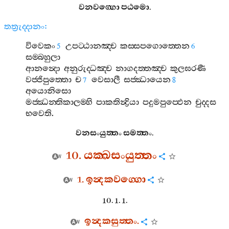
වනවග‍්ගො
පඨමො
.
තත්‍රුද‍්දානං
:
විවෙකං
උපට‍්ඨානඤ‍්ච
කස‍්සපගොත‍්තෙන
5
6
සම‍්බහුලා
ආනන්‍දො
අනුරුද‍්ධඤ‍්ච
නාගදත‍්තඤ‍්ච
කුලඝරණී
වජ‍්ජිපුත‍්තො
ච
වෙසාලී
සජ‍්ඣායෙන
7
8
අයොනිසො
මජ‍්ඣන‍්තිකාලම‍්හි
පාකතින්‍ද්‍රියා
පදුමපුප‍්ඵෙන
චුද‍්දස
භවෙති
.
වනසංයුත‍්තං
සමත‍්තං
.
10.
යක‍්ඛසංයුත‍්තං
1.
ඉන්‍දකවග‍්ගො
10. 1. 1.
ඉන්‍දකසුත‍්තං
.