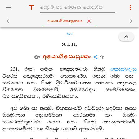
අයොනිසොසුත‍්තං
362
9. 1. 11.
අයොනිසොසුත‍්තං
.
231.
එකං
සමයං
අඤ‍්ඤතරො
භික‍්ඛු
කොසලෙසු
විහරති
අඤ‍්ඤතරස‍්මිං
වනසණ‍්ඩෙ
.
තෙන
ඛො
පන
සමයෙන
සො
භික‍්ඛු
දිවාවිහාරගතො
පාපකෙ
අකුසලෙ
විතක‍්කෙ
විතක‍්කෙති
,
සෙය්‍යථිදං
:
කාමවිතක‍්කං
,
බ්‍යාපාදවිතක‍්කං
,
විහිංසාවිතක‍්කං
.
අථ
ඛො
යා
තස‍්මිං
වනසණ‍්ඩෙ
අධිවත්‍ථා
දෙවතා
තස‍්ස
භික‍්ඛුනො
අනුකම‍්පිකා
අත්‍ථකාමා
තං
භික‍්ඛුං
සංවෙජෙතුකාමා
යෙන
සො
භික‍්ඛු
තෙනුපසඞ‍්කමි
.
උපසඞ‍්කමිත්‍වා
තං
භික‍්ඛුං
ගාථාහි
අජ‍්ඣභාසි
: