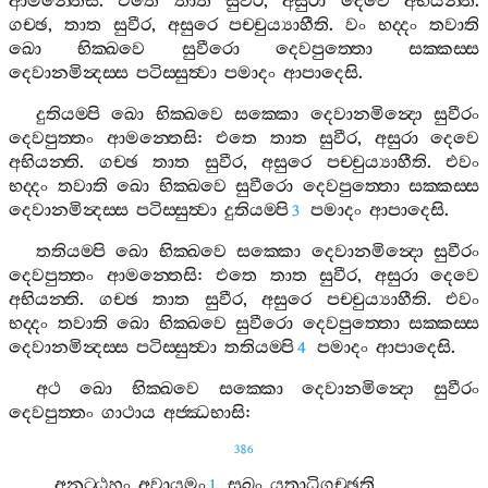
ආමන‍්තෙසි
.
එතෙ
තාත
සුවීර
,
අසුරා
දෙවෙ
අභියන‍්ති
.
ගච‍්ඡ
,
තාත
සුවීර
,
අසුරෙ
පච‍්චුය්‍යාහීති
.
වං
භද‍්දං
තවාති
ඛො
භික‍්ඛවෙ
සුවීරො
දෙවපුත‍්තො
සක‍්කස‍්ස
දෙවානමින්‍දස‍්ස
පටිස‍්සුත්‍වා
පමාදං
ආපාදෙසි
.
දුතියම‍්පි
ඛො
භික‍්ඛවෙ
සක‍්කො
දෙවානමින්‍දො
සුවීරං
දෙවපුත‍්තං
ආමන‍්තෙසි
:
එතෙ
තාත
සුවීර
,
අසුරා
දෙවෙ
අභියන‍්ති
.
ගච‍්ඡ
තාත
සුවීර
,
අසුරෙ
පච‍්චුය්‍යාහීති
.
එවං
භද‍්දං
තවාති
ඛො
භික‍්ඛවෙ
සුවීරො
දෙවපුත‍්තො
සක‍්කස‍්ස
දෙවානමින්‍දස‍්ස
පටිස‍්සුත්‍වා
දුතියම‍්පි
පමාදං
ආපාදෙසි
.
3
තතියම‍්පි
ඛො
භික‍්ඛවෙ
සක‍්කො
දෙවානමින්‍දො
සුවීරං
දෙවපුත‍්තං
ආමන‍්තෙසි
:
එතෙ
තාත
සුවීර
,
අසුරා
දෙවෙ
අභියන‍්ති
.
ගච‍්ඡ
තාත
සුවීර
,
අසුරෙ
පච‍්චුය්‍යාහීති
.
එවං
භද‍්දං
තවාති
ඛො
භික‍්ඛවෙ
සුවීරො
දෙවපුත‍්තො
සක‍්කස‍්ස
දෙවානමින්‍දස‍්ස
පටිස‍්සුත්‍වා
තතියම‍්පි
පමාදං
ආපාදෙසි
.
4
අථ
ඛො
භික‍්ඛවෙ
සක‍්කො
දෙවානමින්‍දො
සුවීරං
දෙවපුත‍්තං
ගාථාය
අජ‍්ඣභාසි
:
386
අනුට‍්ඨහං
අවායමං
සුඛං
යත්‍රාධිගච‍්ඡති
,
1