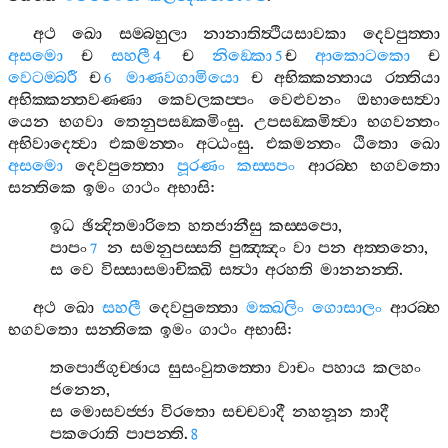
අථ
ඛො
සම‍්බහුලා
නානාතිත්‍ථියසාවකා
දෙවපුත‍්තා
අසමො
ච
සහලී
ච
නිඞ‍්කො
ච
ආකොටකො
ච
4
5
වෙටම‍්බරී
ච
මාණවගාමියො
ච
අභික‍්කන‍්තාය
රත‍්තියා
6
අභික‍්කන‍්තවණ‍්ණා
කෙවලකප‍්පං
වෙළුවනං
ඔභාසෙත්‍වා
යෙන
භගවා
තෙනුපසඞ‍්කමිංසු
.
උපසඞ‍්කමිත්‍වා
භගවන‍්තං
අභිවාදෙත්‍වා
එකමන‍්තං
අට‍්ඨංසු
.
එකමන‍්තං
ඨිතො
ඛො
අසමො
දෙවපුත‍්තො
පූරණං
කස‍්සපං
ආරබ‍්භ
භගවතො
සන‍්තිකෙ
ඉමං
ගාථං
අභාසි
:
ඉධ
ඡින්‍දිතමාරිතෙ
හතජානීසු
කස‍්සපො
,
පාපං
න
සමනුපස‍්සති
පුඤ‍්ඤං
වා
පන
අත‍්තනො
,
7
ස
වෙ
විස‍්සාසමාචික‍්ඛි
සත්‍ථා
අරහති
මානනන‍්ති
.
අථ
ඛො
සහලී
දෙවපුත‍්තො
මක‍්ඛලිං
ගොසාලං
ආරබ‍්භ
භගවතො
සන‍්තිකෙ
ඉමං
ගාථං
අභාසි
:
තපොජිගුච‍්ඡාය
සුසංවුතත‍්තො
වාචං
පහාය
කලහං
ජනෙන
,
ස
මොසවජ‍්ජා
විරතො
සච‍්චවාදී
නහනූන
තාදී
පකරොති
පාපන‍්ති
.
8