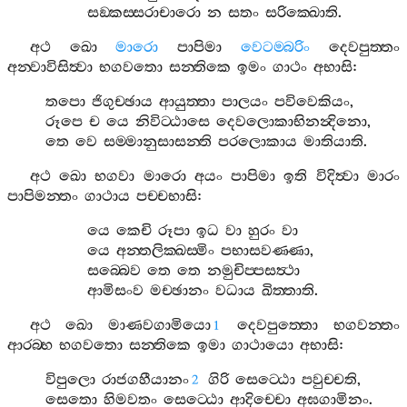
සඞ‍්කස‍්සරාචාරො
න
සතං
සරික‍්ඛොති
.
අථ
ඛො
මාරො
පාපිමා
වෙටම‍්බරිං
දෙවපුත‍්තං
අන‍්වාවිසිත්‍වා
භගවතො
සන‍්තිකෙ
ඉමං
ගාථං
අභාසි
:
තපො
ජිගුච‍්ඡාය
ආයුත‍්තා
පාලයං
පවිවෙකියං
,
රූපෙ
ච
යෙ
නිවිට‍්ඨාසෙ
දෙවලොකාභිනන්‍දිනො
,
තෙ
වෙ
සම‍්මානුසාසන‍්ති
පරලොකාය
මාතියාති
.
අථ
ඛො
භගවා
මාරො
අයං
පාපිමා
ඉති
විදිත්‍වා
මාරං
පාපිමන‍්තං
ගාථාය
පච‍්චභාසි
:
යෙ
කෙචි
රූපා
ඉධ
වා
හුරං
වා
යෙ
අන‍්තලික‍්ඛස‍්මිං
පභාසවණ‍්ණා
,
සබ‍්බෙව
තෙ
තෙ
නමුචිප‍්පසත්‍ථා
ආමිසංව
මච‍්ඡානං
වධාය
ඛිත‍්තාති
.
අථ
ඛො
මාණවගාමියො
දෙවපුත‍්තො
භගවන‍්තං
1
ආරබ‍්භ
භගවතො
සන‍්තිකෙ
ඉමා
ගාථායො
අභාසි
:
විපුලො
රාජගහීයානං
ගිරි
සෙට‍්ඨො
පවුච‍්චති
,
2
සෙතො
හිමවතං
සෙට‍්ඨො
ආදිච‍්චො
අඝගාමිනං
.