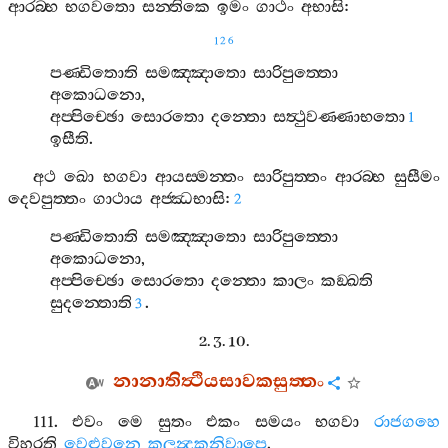
ආරබ‍්භ
භගවතො
සන‍්තිකෙ
ඉමං
ගාථං
අභාසි
:
126
පණ‍්ඩිතොති
සමඤ‍්ඤාතො
සාරිපුත‍්තො
අකොධනො
,
අප‍්පිච‍්ඡො
සොරතො
දන‍්තො
සත්‍ථුවණ‍්ණාභතො
1
ඉසීති
.
අථ
ඛො
භගවා
ආයස‍්මන‍්තං
සාරිපුත‍්තං
ආරබ‍්භ
සුසීමං
දෙවපුත‍්තං
ගාථාය
අජ‍්ඣභාසි
:
2
පණ‍්ඩිතොති
සමඤ‍්ඤාතො
සාරිපුත‍්තො
අකොධනො
,
අප‍්පිච‍්ඡො
සොරතො
දන‍්තො
කාලං
කඞ‍්ඛති
සුදන‍්තොති
.
3
2. 3. 10.
නානාතිත්‍ථියසාවකසුත‍්තං
111.
එවං
මෙ
සුතං
එකං
සමයං
භගවා
රාජගහෙ
විහරති
වෙළුවනෙ
කලන්‍දකනිවාපෙ
.