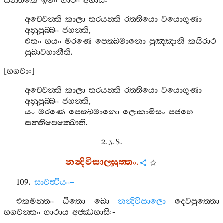
සන‍්තිකෙ
ඉමං
ගාථං
අභාසි
:
අච‍්චෙන‍්ති
කාලා
තරයන‍්ති
රත‍්තියො
වයොගුණා
අනුපුබ‍්බං
ජහන‍්ති
,
එතං
භයං
මරණෙ
පෙක‍්ඛමානො
පුඤ‍්ඤානි
කයිරාථ
සුඛාවහානීති
.
[
භගවා
:]
අච‍්චෙන‍්ති
කාලා
තරයන‍්ති
රත‍්තියො
වයොගුණා
අනුපුබ‍්බං
ජහන‍්ති
,
යං
මරණෙ
පෙක‍්ඛමානො
ලොකාමිසං
පජහෙ
සන‍්තිපෙක‍්ඛොති
.
2. 3. 8.
නන්‍දිවිසාලසුත‍්තං
.
109.
සාවත්‍ථියං
–
එකමන‍්තං
ඨිතො
ඛො
නන්‍දිවිසාලො
දෙවපුත‍්තො
භගවන‍්තං
ගාථාය
අජ‍්ඣභාසි
:-