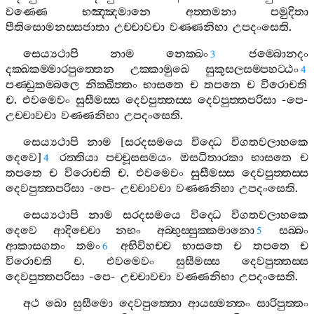
වණ‍්ණෙ
භඤ‍්ඤමානෙ
අත‍්තමනා
පමුදිතා
පීතිසොමනස‍්සජාතා
උච‍්චාවචා
වණ‍්ණනිභා
උපදංසෙති
.
සෙය්‍යථාපි
නාම
නෙක‍්ඛං
ජම‍්බොනදං
3
දක‍්ඛකම‍්මාරපුත‍්තෙන
උක‍්කාමුඛෙ
සුකුසලසම‍්පහට‍්ඨං
4
පණ‍්ඩුකම‍්බලෙ
නික‍්ඛිත‍්තං
භාසතෙ
ච
තපතෙ
ච
විරොචති
ච
.
එවමෙවං
සුසීමස‍්ස
දෙවපුත‍්තස‍්ස
දෙවපුත‍්තපරිසා
-
පෙ
-
උච‍්චාවචා
වණ‍්ණනිභා
උපදංසෙති
.
සෙය්‍යථාපි
නාම
[
සරදසමයෙ
විද‍්ධෙ
විගතවලාහකෙ
දෙවෙ
]
රත‍්තියා
පච‍්චූසසමයං
ඔසධිතාරකා
භාසතෙ
ච
4
තපතෙ
ච
විරොචති
ච
.
එවමෙවං
සුසීමස‍්ස
දෙවපුත‍්තස‍්ස
දෙවපුත‍්තපරිසා
-
පෙ
-
උච‍්චාවචා
වණ‍්ණනිභා
උපදංසෙති
.
සෙය්‍යථාපි
නාම
සරදසමයෙ
විද‍්ධෙ
විගතවලාහකෙ
දෙවෙ
ආදිච‍්චො
නභං
අබ‍්භුස‍්සුක‍්කමානො
සබ‍්බං
5
ආකාසගතං
තමං
අභිවිහච‍්ච
භාසතෙ
ච
තපතෙ
ච
6
විරොචති
ච
.
එවමෙවං
සුසීමස‍්ස
දෙවපුත‍්තස‍්ස
දෙවපුත‍්තපරිසා
-
පෙ
-
උච‍්චාවචා
වණ‍්ණනිභා
උපදංසෙති
.
අථ
ඛො
සුසීමො
දෙවපුත‍්තො
ආයස‍්මන‍්තං
සාරිපුත‍්තං