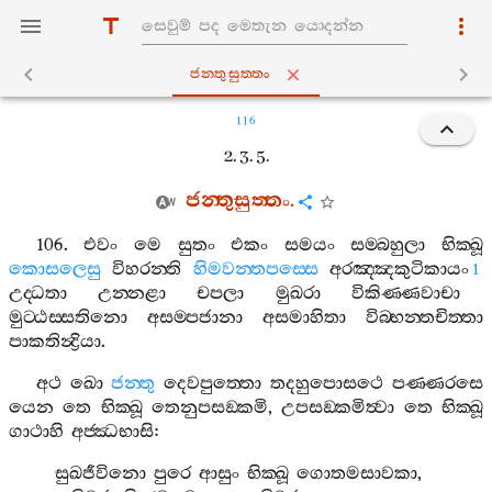
ජන‍්තුසුත‍්තං
116
2. 3. 5.
ජන‍්තුසුත‍්තං
.
106.
එවං
මෙ
සුතං
එකං
සමයං
සම‍්බහුලා
භික‍්ඛූ
කොසලෙසු
විහරන‍්ති
හිමවන‍්තපස‍්සෙ
අරඤ‍්ඤකුටිකායං
1
උද‍්ධතා
උන‍්නළා
චපලා
මුඛරා
විකිණ‍්ණවාචා
මුට‍්ඨස‍්සතිනො
අසම‍්පජානා
අසමාහිතා
විබ‍්භන‍්තචිත‍්තා
පාකතින්‍ද්‍රියා
.
අථ
ඛො
ජන‍්තු
දෙවපුත‍්තො
තදහුපොසථෙ
පණ‍්ණරසෙ
යෙන
තෙ
භික‍්ඛූ
තෙනුපසඞ‍්කමි
,
උපසඞ‍්කමිත්‍වා
තෙ
භික‍්ඛූ
ගාථාහි
අජ‍්ඣභාසි
:
සුඛජීවිනො
පුරෙ
ආසුං
භික‍්ඛූ
ගොතමසාවකා
,