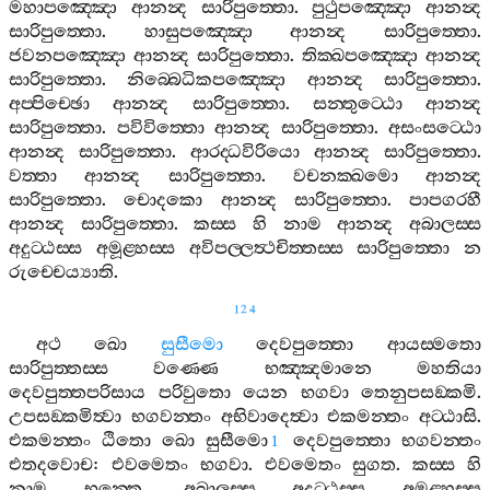
මහාපඤ‍්ඤො
ආනන්‍ද
සාරිපුත‍්තො
.
පුථුපඤ‍්ඤො
ආනන්‍ද
සාරිපුත‍්තො
.
හාසුපඤ‍්ඤො
ආනන්‍ද
සාරිපුත‍්තො
.
ජවනපඤ‍්ඤො
ආනන්‍ද
සාරිපුත‍්තො
.
තික‍්ඛපඤ‍්ඤො
ආනන්‍ද
සාරිපුත‍්තො
.
නිබ‍්බෙධිකපඤ‍්ඤො
ආනන්‍ද
සාරිපුත‍්තො
.
අප‍්පිච‍්ඡො
ආනන්‍ද
සාරිපුත‍්තො
.
සන‍්තුට‍්ඨො
ආනන්‍ද
සාරිපුත‍්තො
.
පවිවිත‍්තො
ආනන්‍ද
සාරිපුත‍්තො
.
අසංසට‍්ඨො
ආනන්‍ද
සාරිපුත‍්තො
.
ආරද‍්ධවිරියො
ආනන්‍ද
සාරිපුත‍්තො
.
වත‍්තා
ආනන්‍ද
සාරිපුත‍්තො
.
වචනක‍්ඛමො
ආනන්‍ද
සාරිපුත‍්තො
.
චොදකො
ආනන්‍ද
සාරිපුත‍්තො
.
පාපගරහී
ආනන්‍ද
සාරිපුත‍්තො
.
කස‍්ස
හි
නාම
ආනන්‍ද
අබාලස‍්ස
අදුට‍්ඨස‍්ස
අමූළ‍්හස‍්ස
අවිපල‍්ලත්‍ථචිත‍්තස‍්ස
සාරිපුත‍්තො
න
රුච‍්චෙය්‍යාති
.
124
අථ
ඛො
සුසීමො
දෙවපුත‍්තො
ආයස‍්මතො
සාරිපුත‍්තස‍්ස
වණ‍්ණෙ
භඤ‍්ඤමානෙ
මහතියා
දෙවපුත‍්තපරිසාය
පරිවුතො
යෙන
භගවා
තෙනුපසඞ‍්කමි
.
උපසඞ‍්කමිත්‍වා
භගවන‍්තං
අභිවාදෙත්‍වා
එකමන‍්තං
අට‍්ඨාසි
.
එකමන‍්තං
ඨිතො
ඛො
සුසීමො
දෙවපුත‍්තො
භගවන‍්තං
1
එතදවොච
:
එවමෙතං
භගවා
.
එවමෙතං
සුගත
.
කස‍්ස
හි
නාම
භන‍්තෙ
,
අබාලස‍්ස
අදුට‍්ඨස‍්ස
අමූළ‍්හස‍්ස