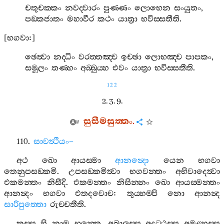
චතුචක‍්කං
නවද‍්වාරං
පුණ‍්ණං
ලොභෙන
සංයුතං
,
පඞ‍්කජාතං
මහාවීර
කථං
යාත්‍රා
භවිස‍්සතීති
.
[
භගවා
:]
ඡෙත්‍වා
නද‍්ධිං
වරත‍්තඤ‍්ච
ඉච‍්ඡා
ලොභඤ‍්ච
පාපකං
,
සමූලං
තණ‍්හං
අබ‍්බුය‍්හ
එවං
යාත්‍රා
භවිස‍්සතීති
.
122
2. 3. 9.
සුසීමසුත‍්තං
.
110.
සාවත්‍ථියං
–
අථ
ඛො
ආයස‍්මා
ආනන්‍දො
යෙන
භගවා
තෙනුපසඞ‍්කමි
.
උපසඞ‍්කමිත්‍වා
භගවන‍්තං
අභිවාදෙත්‍වා
එකමන‍්තං
නිසීදි
.
එකමන‍්තං
නිසින‍්නං
ඛො
ආයස‍්මන‍්තං
ආනන්‍දං
භගවා
එතදවොච
:
තුය‍්හම‍්පි
නො
ආනන්‍ද
සාරිපුත‍්තො
රුච‍්චතීති
.
කස‍්ස
හි
නාම
භන‍්තෙ
,
අබාලස‍්ස
අදුට‍්ඨස‍්ස
අමූළ‍්හස‍්ස