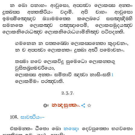
න
ඛො
පනාහං
ආවුසො
,
අප‍්පත්‍වා
ලොකස‍්ස
අන‍්තං
දුක‍්ඛස‍්ස
අන‍්තකිරියං
වදාමි
.
අපි
චාහං
ආවුසො
ඉමස‍්මිඤ‍්ඤෙව
බ්‍යාමමත‍්තෙ
කලෙබරෙ
සසඤ‍්ඤිම‍්හි
සමනකෙ
ලොකඤ‍්ච
පඤ‍්ඤාපෙමි
,
ලොකසමුදයඤ‍්ච
ලොකනිරොධඤ‍්ච
ලොකනිරොධගාමිනිඤ‍්ච
පටිපදන‍්ති
.
ගමනෙන
න
පත‍්තබ‍්බො
ලොකස‍්සන‍්තො
කුදාචනං
,
න
ච
අප‍්පත්‍වා
ලොකන‍්තං
දුක‍්ඛා
අත්‍ථි
පමොචනං
.
තස‍්මා
හවෙ
ලොකවිදූ
සුමෙධො
ලොකන‍්තගූ
වුසිතබ්‍රහ‍්මචරියො
,
ලොකස‍්ස
අන‍්තං
සමිතාවි
ඤත්‍වා
නාසිංසති
1
ලොකමිමං
පරඤ‍්චාති
.
2. 3. 7.
නන්‍දසුත‍්තං
.
108.
සාවත්‍ථියං
–
එකමන‍්තං
ඨිතො
ඛො
නන්‍දො
දෙවපුත‍්තො
භගවතො