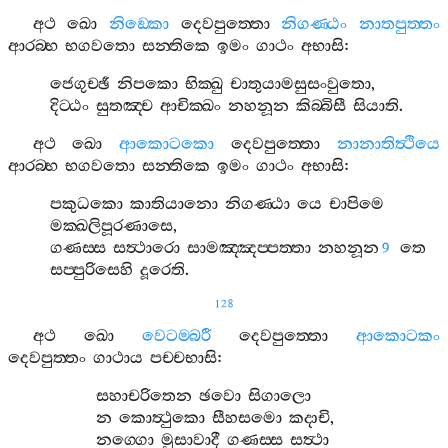
අථ
ඛො
නිඞ‍්කො
දෙවපුත‍්තො
නිගණ‍්ඨං
නාතපුත‍්තං
ආරබ‍්භ
භගවතො
සන‍්තිකෙ
ඉමං
ගාථං
අභාසි
:
ජෙගුච‍්ඡී
නිපකො
භික‍්ඛු
චාතුයාමසුසංවුතො
,
දිට‍්ඨං
සුතඤ‍්ච
ආචික‍්ඛං
නහනූන
කිබ‍්බිසී
සියාති
.
අථ
ඛො
ආකොටකො
දෙවපුත‍්තො
නානාතිත්‍ථියෙ
ආරබ‍්භ
භගවතො
සන‍්තිකෙ
ඉමං
ගාථං
අභාසි
:
පකුධකො
කාතියානො
නිගණ‍්ඨා
යෙ
චාපිමෙ
මක‍්ඛලිපූරණාසෙ
,
ගණස‍්ස
සත්‍ථාරො
සාමඤ‍්ඤප‍්පත‍්තා
නහනූන
තෙ
9
සප‍්පුරිසෙහි
දූරෙති
.
128
අථ
ඛො
වෙටම‍්බරී
දෙවපුත‍්තො
ආකොටකං
දෙවපුත‍්තං
ගාථාය
පච‍්චභාසි
:
සහාචරිතෙන
ඡවො
සිගාලො
න
කොත්‍ථුකො
සීහසමො
කදාචි
,
නග‍්ගො
මුසාවාදී
ගණස‍්ස
සත්‍ථා