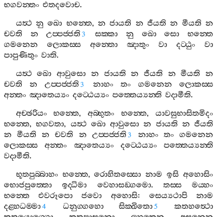
භගවන‍්තං
එතදවොච
.
යත්‍ථ
නු
ඛො
භන‍්තෙ
,
න
ජායති
න
ජීයති
න
මීයති
න
චවති
න
උප‍්පජ‍්ජති
සක‍්කා
නු
ඛො
සො
භන‍්තෙ
3
ගමනෙන
ලොකස‍්ස
අන‍්තො
ඤාතුං
වා
දට‍්ඨුං
වා
පාපුණිතුං
වාති
.
යත්‍ථ
ඛො
ආවුසො
න
ජායති
න
ජීයති
න
මීයති
න
චවති
න
උප‍්පජ‍්ජති
නාහං
තං
ගමනෙන
ලොකස‍්ස
3
අන‍්තං
ඤාතෙය්‍යං
දට‍්ඨෙය්‍යං
පත‍්තෙය්‍යන‍්ති
වදාමීති
.
අච‍්ඡරියං
භන‍්තෙ
,
අබ‍්භුතං
භන‍්තෙ
,
යාවසුභාසිතමිදං
භන‍්තෙ
,
භගවතා
,
යත්‍ථ
ඛො
ආවුසො
න
ජායති
න
ජීයති
න
මීයති
න
චවති
න
උප‍්පජ‍්ජති
නාහං
තං
ගමනෙන
3
ලොකස‍්ස
අන‍්තං
ඤාතෙය්‍යං
දට‍්ඨෙය්‍යං
පත‍්තෙය්‍යන‍්ති
වදාමීති
.
භූතපුබ‍්බාහං
භන‍්තෙ
,
රොහිතස‍්සො
නාම
ඉසි
අහොසිං
භොජපුත‍්තො
ඉද‍්ධිමා
වෙහාසඞ‍්ගමො
.
තස‍්ස
මය‍්හං
භන‍්තෙ
එවරූපො
ජවො
අහොසි
:
සෙය්‍යථාපි
නාම
දළ‍්හධම‍්මා
ධනුග‍්ගහො
සික‍්ඛිතො
කතහත්‍ථො
4
5