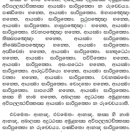
අවිපල‍්ලත්‍ථචිත‍්තස‍්ස
ආයස‍්මා
සාරිපුත‍්තො
න
රුච‍්චෙය්‍ය
.
පණ‍්ඩිතො
භන‍්තෙ
,
ආයස‍්මා
සාරිපුත‍්තො
.
මහාපඤ‍්ඤො
භන‍්තෙ
,
ආයස‍්මා
සාරිපුත‍්තො
.
පුථුපඤ‍්ඤො
භන‍්තෙ
,
ආයස‍්මා
සාරිපුත‍්තො
.
හාසුපඤ‍්ඤො
භන‍්තෙ
,
ආයස‍්මා
1
සාරිපුත‍්තො
.
ජවනපඤ‍්ඤො
භන‍්තෙ
,
ආයස‍්මා
සාරිපුත‍්තො
.
තික‍්ඛපඤ‍්ඤො
භන‍්තෙ
,
ආයස‍්මා
සාරිපුත‍්තො
.
නිබ‍්බෙධිකපඤ‍්ඤො
භන‍්තෙ
,
ආයස‍්මා
සාරිපුත‍්තො
.
අප‍්පිච‍්ඡො
භන‍්තෙ
,
ආයස‍්මා
සාරිපුත‍්තො
.
සන‍්තුට‍්ඨො
භන‍්තෙ
,
ආයස‍්මා
සාරිපුත‍්තො
.
පවිවිත‍්තො
භන‍්තෙ
,
ආයස‍්මා
සාරිපුත‍්තො
.
අසංසට‍්ඨො
භන‍්තෙ
,
ආයස‍්මා
සාරිපුත‍්තො
.
ආරද‍්ධවිරියො
භන‍්තෙ
,
ආයස‍්මා
සාරිපුත‍්තො
.
වත‍්තා
භන‍්තෙ
,
ආයස‍්මා
සාරිපුත‍්තො
.
වචනක‍්ඛමො
භන‍්තෙ
,
ආයස‍්මා
සාරිපුත‍්තො
.
චොදකො
භන‍්තෙ
,
ආයස‍්මා
සාරිපුත‍්තො
.
පාපගරහී
භන‍්තෙ
,
ආයස‍්මා
සාරිපුත‍්තො
.
කස‍්ස
හි
නාම
භන‍්තෙ
,
අබාලස‍්ස
අදුට‍්ඨස‍්ස
අමූළ‍්හස‍්ස
අවිපල‍්ලත්‍ථචිත‍්තස‍්ස
ආයස‍්මා
සාරිපුත‍්තො
න
රුච‍්චෙය්‍යාති
.
එවමෙතං
ආනන්‍ද
,
එවමෙතං
ආනන්‍ද
.
කස‍්ස
හි
නාම
ආනන්‍ද
,
අබාලස‍්ස
අදුට‍්ඨස‍්ස
අමූළ‍්හස‍්ස
අවිපල‍්ලත්‍ථචිත‍්තස‍්ස
සාරිපුත‍්තො
න
රුච‍්චෙය්‍ය
.
පණ‍්ඩිතො
ආනන්‍ද
සාරිපුත‍්තො
.