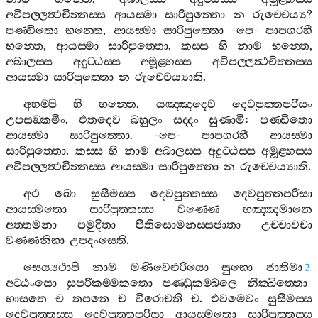
අවිපල‍්ලත්‍ථචිත‍්තස‍්ස
ආයස‍්මා
සාරිපුත‍්තො
න
රුච‍්චෙය්‍ය
?
පණ‍්ඩිතො
භන‍්තෙ
,
ආයස‍්මා
සාරිපුත‍්තො
-
පෙ
-
පාපගරහී
භන‍්තෙ
,
ආයස‍්මා
සාරිපුත‍්තො
.
කස‍්ස
හි
නාම
භන‍්තෙ
,
අබාලස‍්ස
අදුට‍්ඨස‍්ස
අමූළ‍්හස‍්ස
අවිපල‍්ලත්‍ථචිත‍්තස‍්ස
ආයස‍්මා
සාරිපුත‍්තො
න
රුච‍්චෙය්‍යාති
.
අහම‍්පි
හි
භන‍්තෙ
,
යඤ‍්ඤදෙව
දෙවපුත‍්තපරිසං
උපසඞ‍්කමිං
.
එතදෙව
බහුලං
සද‍්දං
සුණාමි
:
පණ‍්ඩිතො
ආයස‍්මා
සාරිපුත‍්තො
. -
පෙ
-
පාපගරහී
ආයස‍්මා
සාරිපුත‍්තො
.
කස‍්ස
හි
නාම
අබාලස‍්ස
අදුට‍්ඨස‍්ස
අමූළ‍්හස‍්ස
අවිපල‍්ලත්‍ථචිත‍්තස‍්ස
ආයස‍්මා
සාරිපුත‍්තො
න
රුච‍්චෙය්‍යාති
.
අථ
ඛො
සුසීමස‍්ස
දෙවපුත‍්තස‍්ස
දෙවපුත‍්තපරිසා
ආයස‍්මතො
සාරිපුත‍්තස‍්ස
වණ‍්ණෙ
භඤ‍්ඤමානෙ
අත‍්තමනා
පමුදිතා
පීතිසොමනස‍්සජාතා
උච‍්චාවචා
වණ‍්ණනිභා
උපදංසෙති
.
සෙය්‍යථාපි
නාම
මණිවෙළුරියො
සුභො
ජාතිමා
2
අට‍්ඨංසො
සුපරිකම‍්මකතො
පණ‍්ඩුකම‍්බලෙ
නික‍්ඛිත‍්තො
භාසතෙ
ච
තපතෙ
ච
විරොචති
ච
.
එවමෙවං
සුසීමස‍්ස
දෙවපුත‍්තස‍්ස
දෙවපුත‍්තපරිසා
ආයස‍්මතො
සාරිපුත‍්තස‍්ස