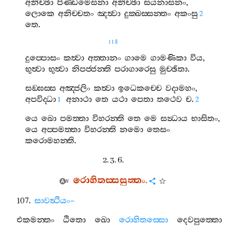
අනිච‍්ඡා
පිණ‍්ඩමෙසනා
අනිච‍්ඡා
සයනාසනං
,
ලොකෙ
අනිච‍්චතං
ඤත්‍වා
දුක‍්ඛස‍්සන‍්තං
අකංසු
2
තෙ
.
118
දුප‍්පොසං
කත්‍වා
අත‍්තානං
ගාමෙ
ගාමණිකා
විය
,
භුත්‍වා
භුත්‍වා
නිපජ‍්ජන‍්ති
පරාගාරෙසු
මුච‍්ඡිතා
.
සඞ‍්ඝස‍්ස
අඤ‍්ජලිං
කත්‍වා
ඉධෙකච‍්චෙ
වදාමහං
,
අපවිද‍්ධා
අනාථා
තෙ
යථා
පෙතා
තථෙව
ච
.
1
2
යෙ
ඛො
පමත‍්තා
විහරන‍්ති
තෙ
මෙ
සන්‍ධාය
භාසිතං
,
යෙ
අප‍්පමත‍්තා
විහරන‍්ති
නමො
තෙසං
කරොමහන‍්ති
.
2. 3. 6.
රොහිතස‍්සසුත‍්තං
.
107.
සාවත්‍ථියං
–
එකමන‍්තං
ඨිතො
ඛො
රොහිතස‍්සො
දෙවපුත‍්තො