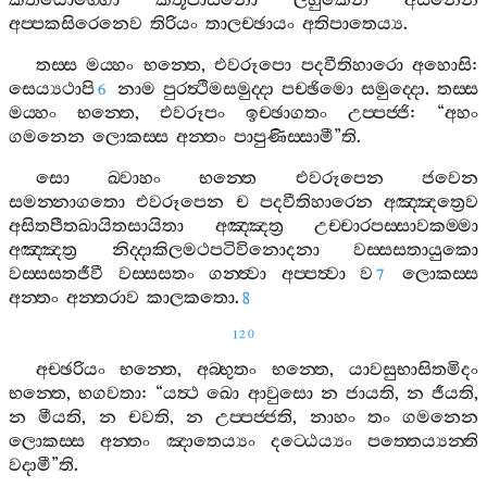
කතයොග‍්ගො
කතූපාසනො
ලහුකෙන
අසනෙන
අප‍්පකසිරෙනෙව
තිරියං
තාලච‍්ඡායං
අතිපාතෙය්‍ය
.
තස‍්ස
මය‍්හං
භන‍්තෙ
,
එවරූපො
පදවීතිහාරො
අහොසි
:
සෙය්‍යථාපි
නාම
පුරත්‍ථිමසමුද‍්දා
පච‍්ඡිමො
සමුද‍්දො
.
තස‍්ස
6
මය‍්හං
භන‍්තෙ
,
එවරූපං
ඉච‍්ඡාගතං
උප‍්පජ‍්ජි
: “
අහං
ගමනෙන
ලොකස‍්ස
අන‍්තං
පාපුණිස‍්සාමී
”
ති
.
සො
ඛ‍්වාහං
භන‍්තෙ
එවරූපෙන
ජවෙන
සමන‍්නාගතො
එවරූපෙන
ච
පදවීතිහාරෙන
අඤ‍්ඤත්‍රෙව
අසිතපීතඛායිතසායිතා
අඤ‍්ඤත්‍ර
උච‍්චාරපස‍්සාවකම‍්මා
අඤ‍්ඤත්‍ර
නිද‍්දාකිලමථපටිවිනොදනා
වස‍්සසතායුකො
වස‍්සසතජීවී
වස‍්සසතං
ගන‍්ත්‍වා
අප‍්පත්‍වා
ව
ලොකස‍්ස
7
අන‍්තං
අන‍්තරාව
කාලකතො
.
8
120
අච‍්ඡරියං
භන‍්තෙ
,
අබ‍්භුතං
භන‍්තෙ
,
යාවසුභාසිතමිදං
භන‍්තෙ
,
භගවතා
: “
යත්‍ථ
ඛො
ආවුසො
න
ජායති
,
න
ජීයති
,
න
මීයති
,
න
චවති
,
න
උප‍්පජ‍්ජති
,
නාහං
තං
ගමනෙන
ලොකස‍්ස
අන‍්තං
ඤාතෙය්‍යං
දට‍්ඨෙය්‍යං
පත‍්තෙය්‍යන‍්ති
වදාමී
”
ති
.