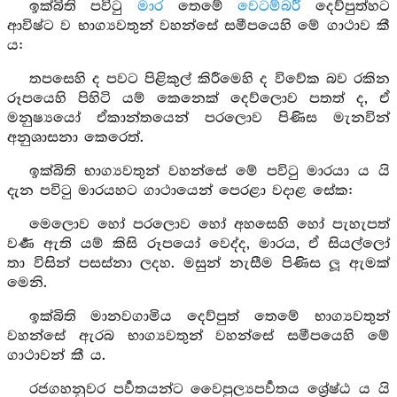
ඉක්බිති පවිටු
මාර
තෙමේ
වෙටම්බරී
දෙව්පුත්හට
ආවිෂ්ට ව භාග්‍යවතුන් වහන්සේ සමීපයෙහි මේ ගාථාව කී
ය:
තපසෙහි ද පවට පිළිකුල් කිරීමෙහි ද විවේක බව රකින
රූපයෙහි පිහිටි යම් කෙනෙක් දෙව්ලොව පතත් ද, ඒ
මනුෂ්‍යයෝ ඒකාන්තයෙන් පරලොව පිණිස මැනවින්
අනුශාසනා කෙරෙත්.
ඉක්බිති භාග්‍යවතුන් වහන්සේ මේ පවිටු මාරයා ය යි
දැන පවිටු මාරයහට ගාථායෙන් පෙරළා වදාළ සේක:
මෙලොව හෝ පරලොව හෝ අහසෙහි හෝ පැහැපත්
වර්‍ණ ඇති යම් කිසි රූපයෝ වෙද්ද, මාරය, ඒ සියල්ලෝ
තා විසින් පසස්නා ලදහ. මසුන් නැසීම පිණිස ලූ ඇමක්
මෙනි.
ඉක්බිති මානවගාමිය දෙව්පුත් තෙමේ භාග්‍යවතුන්
වහන්සේ ඇරබ භාග්‍යවතුන් වහන්සේ සමීපයෙහි මේ
ගාථාවන් කී ය.
රජගහනුවර පර්‍වතයන්ට වෛපුල්‍යපර්‍වතය ශ්‍රේෂ්ඨ ය යි