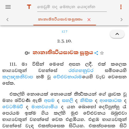
නානාතිත්‍ථියසාවකසුත‍්තං
127
2. 3. 10.
නානාතිත්‍ථියසාවක සූත්‍රය
111. මා විසින් මෙසේ අසන ලදී. එක් කලෙක
භාග්‍යවතුන් වහන්සේ
රජගහනුවර
සමීපයෙහි
කලන්‍දකනිවාප
නම් වූ
වේළුවනාරාම
යෙහි වැඩ වෙසෙන
සේක.
එකල්හි නොයෙක් නොයෙක් තීර්‍ත්‍ථකයන් ගේ ශ්‍රාවක වූ
මනා ඡවිවර්‍ණ ඇති
අසම
ද
සහලි
ද
නිඞ්ක
ද
ආකොටක
ද
වෙටම්බරි
ද
මානවගාමිය
ද යන බොහෝ දෙව්පුත්හු රෑ
පෙරයම ඉක්ම ගිය කල්හි මුළු වේළුවනය බබුළුවා
භාග්‍යවතුන් වහන්සේ වෙත එළඹියහ. එළඹ භාග්‍යවතුන්
වහන්සේ වැඳ එකත්පසෙක සිටියහ. එකත්පසෙක සිටි