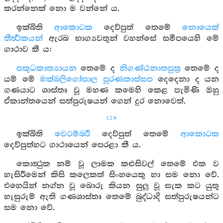
කරන්නෙක් නො ම වන්නේ ය.
ඉක්බිති
ආකොටක
දෙව්පුත් තෙමේ
නොයෙක්
තීර්‍ත්‍ථකයන්
ඇරබ භාග්‍යවතුන් වහන්සේ සමීපයෙහි මේ
ගාථාව කී ය:
පකුධකාත්‍යායන
තෙමේ ද
නිගණ්ඨනාතපුත්‍ර
තෙමේ ද
යම් මේ
මක්ඛලිගෝසාල
පූරණකාස්සප
දෙදෙනා ද යන
ගණයාට ශාස්තෘ වූ මහණ කමෙහි කෙළ පැමිණි ඔහු
ඒකාන්තයෙන් සත්පුරුෂයන් ගෙන් දුර නොවෙත්.
129
ඉක්බිති
වෙටම්බරී
දෙව්පුත් තෙමේ
ආකොටක
දෙව්පුත්හට ගාථායෙන් පෙරළා කී ය.
කොත්‍ථුක නම් වූ ලාමක කළුසිවල් තෙමේ එක ව
හැසිරීමෙන් කිසි කලෙකත් සිංහයෙකු හා සම නො වේ.
එහෙයින් නග්න වූ බොරු කියන සුලු වූ සැක කට යුතු
හැසුරුම් ඇති ගණශාස්තෘ තෙමේ බුද්ධාදි සත්පුරුෂයන්ට
සම නො වේ.