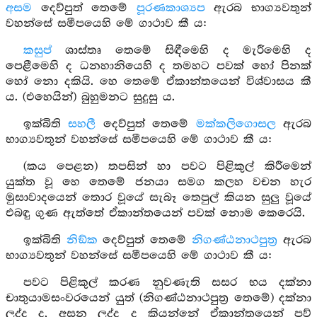
අසම
දෙව්පුත් තෙමේ
පූරණකාශ්‍යප
ඇරබ භාග්‍යවතුන්
වහන්සේ සමීපයෙහි මේ ගාථාව කී ය:
කසුප්
ශාස්තෘ තෙමේ සිඳීමෙහි ද මැරීමෙහි ද
පෙළීමෙහි ද ධනහානියෙහි ද තමහට පවක් හෝ පිනක්
හෝ නො දකියි. හෙ තෙමේ ඒකාන්තයෙන් විශ්වාසය කී
ය. (එහෙයින්) බුහුමනට සුදුසු ය.
ඉක්බිති
සහලී
දෙව්පුත් තෙමේ
මක්කලිගොසල
ඇරබ
භාග්‍යවතුන් වහන්සේ සමීපයෙහි මේ ගාථාව කී ය:
(කය පෙළන) තපසින් හා පවට පිළිකුල් කිරීමෙන්
යුක්ත වූ හෙ තෙමේ ජනයා සමග කලහ වචන හැර
මුසාවාදයෙන් තොර වූයේ සැබෑ තෙපුල් කියන සුලු වූයේ
එබඳු ගුණ ඇත්තේ ඒකාන්තයෙන් පවක් නොම කෙරෙයි.
ඉක්බිති
නිඞ්ක
දෙව්පුත් තෙමේ
නිගණ්ඨනාථපුත්‍ර
ඇරබ
භාග්‍යවතුන් වහන්සේ සමීපයෙහි මේ ගාථාව කී ය:
පවට පිළිකුල් කරණ නුවණැති සසර භය දක්නා
චාතුයාමසංවරයෙන් යුත් (නිගණ්ඨනාථපුත්‍ර තෙමේ) දක්නා
ලද්ද ද, අසන ලද්ද ද කියන්නේ ඒකාන්තයෙන් පව්