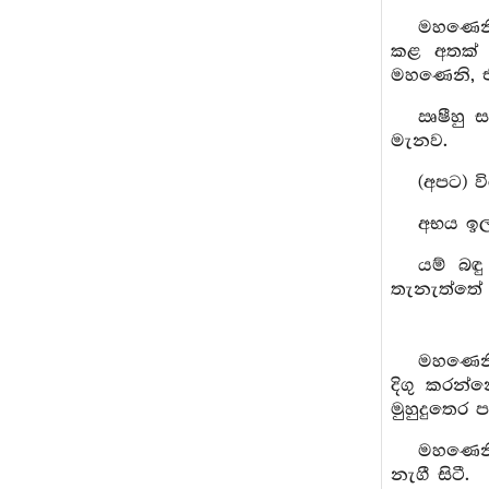
මහණෙනි,
කළ අතක් හ
මහණෙනි, එ
ඍෂීහු 
මැනව.
(අපට) ව
අභය ඉල
යම් බඳ
තැනැත්තේ ල
මහණෙනි
දිගු කරන්
මුහුදුතෙර 
මහණෙනි
නැගී සිටී.