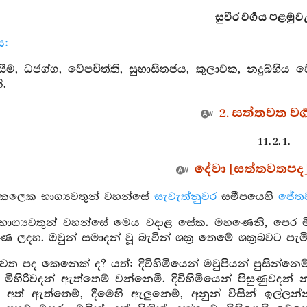
සුවීර වර්‍ගය පළමුවැ
ය:
සුසීම, ධජග්ග, වේපචිත්ති, සුභාසිතජය, කුලාවක, නදුබ්
ි.
2. සත්තවත වර්
11. 2. 1.
දේවා [සත්තවතපද] ස
ක්කලෙක භාග්‍යවතුන් වහන්සේ
සැවැත්නුවර
සමීපයෙහි
ජේත
.. භාග්‍යවතුන් වහන්සේ මෙය වදාළ සේක. මහණෙනි, පෙර ම
 ලදහ. ඔවුන් සමාදන් වූ බැවින් ශක්‍ර තෙමේ ශක්‍රබවට පැම
‍වත පද කෙනෙක් ද? යත්: දිවිහිමියෙන් මවුපියන් පුසින්නෙම
න් මිහිරිවදන් ඇත්තෙම් වන්නෙමි. දිවිහිමියෙන් පිසුණුවදන
 අත් ඇත්තෙම්, දීමෙහි ඇලුනෙම්, අනුන් විසින් ඉල්ලන්