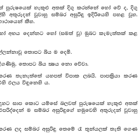
 පුරුෂයෙක් හැකුළු අතක් දිගු කරන්නේ හෝ වේ ද, දිගු
අතුරුදන් වූවාහු සම්බර අසුරිඳු ඉදිරියෙහි පහළ වූහ.
ගාථායෙන් කීහ.
 හෝ අභය දෙන්නට හෝ (සමත් වූ) මුබට කැමැත්තක් කළ
ඉල්ලන්නාවූ තොපට බිය ම දෙමි.
ිගණිමු. තොපට බිය ක්‍ෂය නො වේවා.
යා කරණ තැනැත්තේ යහපත් විපාක ලබයි. පාපක්‍රියා කරණ
එහි ඵලය විඳුනෙහි ය.
රිඳුහට සාප කොට යම්සේ බලවත් පුරුෂයෙක් හැකුළු අතක්
ද්දෙන් ම සම්බර අසුරිඳුගේ හමුවෙහි අතුරුදන් වූවාහු
 කරණ ලද සම්බර අසුරිඳු තෙමේ රෑ තුන්යලක් තැති ගෙණ