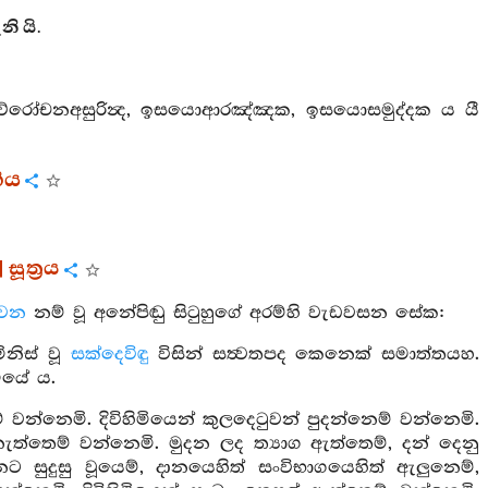
නි යි.
භිය වේරෝචනඅසුරින්‍ද, ඉසයොආරඤ්ඤක, ඉසයොසමුද්දක ය යී
‍ගය
ූත්‍රය
වන
නම් වූ අනේපිඬු සිටුහුගේ අරම්හි වැඩවසන සේක:
ිනිස් වූ
සක්දෙවිඳු
විසින් සත්‍වතපද කෙනෙක් සමාත්තයහ.
ියේ ය.
් වන්නෙමි. දිවිහිමියෙන් කුලදෙටුවන් පුදන්නෙම් වන්නෙමි.
් නැත්තෙම් වන්නෙමි. මුදන ලද ත්‍යාග ඇත්තෙම්, දන් දෙනු
නට සුදුසු වූයෙම්, දානයෙහිත් සංවිභාගයෙහිත් ඇලුනෙම්,