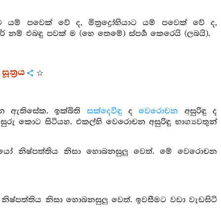
යම් පවෙක් වේ ද, මිත්‍රද්‍රෝහියාට යම් පවෙක් වේ ද,
 නම් එබඳු පවක් ම (හෙ තෙමේ) ස්පර්‍ශ කෙරෙයි (ලබයි).
ූත්‍රය
සලන ඇතිසේක. ඉක්බිති
සක්දෙවිඳු
ද
වෙරොචන
අසුරිඳු ද
ු කොට සිටියහ. එකල්හි වෙරොචන අසුරිඳු භාග්‍යවතුන්
‍ත්‍ථයෝ නිෂ්පත්තිය නිසා හොබනසුලු වෙත්. මේ වෙරොචන
ථයෝ නිෂ්පත්තිය නිසා හොබනසුලු වෙත්. ඉවසීමට වඩා වැඩසිටි