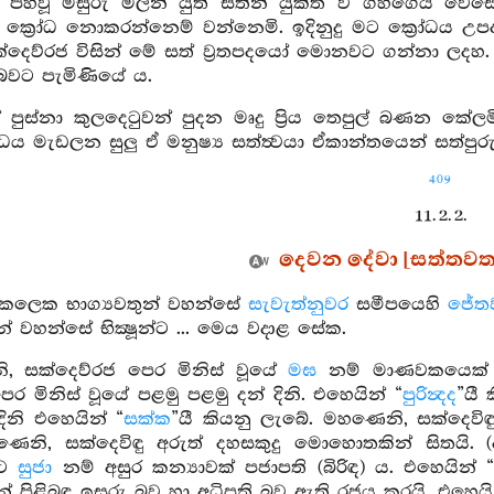
න් පහවූ මසුරු මලින් යුත් සිතින් යුක්ත ව ගිහිගෙයි වෙ
ෙන් ක්‍රෝධ නොකරන්නෙම් වන්නෙමි. ඉදිනුදු මට ක්‍රෝධය
සක්දෙව්රජ විසින් මේ සත් ව්‍රතපදයෝ මොනවට ගන්නා ලදහ
රබවට පැමිණියේ ය.
් පුස්නා කුලදෙටුවන් පුදන මෘදු ප්‍රිය තෙපුල් බණන කේලම
ය මැඩලන සුලු ඒ මනුෂ්‍ය සත්ත්‍වයා ඒකාන්තයෙන් සත්පුර
409
11. 2. 2.
දෙවන දේවා [සත්තවතපද
ක්කලෙක භාග්‍යවතුන් වහන්සේ
සැවැත්නුවර
සමීපයෙහි
ජේත
ුන් වහන්සේ භික්‍ෂූන්ට ... මෙය වදාළ සේක.
, සක්දෙව්රජ පෙර මිනිස් වූයේ
මඝ
නම් මාණවකයෙක් ව
පෙර මිනිස් වූයේ පළමු පළමු දන් දිනි. එහෙයින් “
පුරින්‍දද
”යී
ිනි එහෙයින් “
සක්ක
”යී කියනු ලැබේ. මහණෙනි, සක්දෙවිඳු
ෙනි, සක්දෙවිඳු අරුත් දහසකුදු මොහොතකින් සිතයි. (ද
හට
සුජා
නම් අසුර කන්‍යාවක් පජාපති (බිරිඳ) ය. එහෙයින් 
න් පිළිබඳ ඉසුරු බව හා අධිපති බව ඇති රජය කරයි. එහෙයි