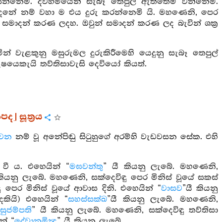
සෙන්නෙමි. දිවිහිමියෙන් සැබෑ තෙපුල් ඇත්තෙම් වන්නෙමි.
 උපදනේ නම් වහා ම එය දුරු කරන්නෙමි යි. මහණෙනි, පෙර
. සමාදන් කරණ ලදහ. ඔවුන් සමාදන් කරණ ලද බැවින් ශක්‍ර
ින් වැළකුනු මසුරුමල දුරුකිරීමෙහි යෙදුනු සැබෑ තෙපුල්
ුෂයෙකැයි තව්තිසාවැසි දෙවියෝ කියත්.
] සූත්‍රය
වන
නම් වූ අනේපිඬු සිටුහුගේ අරම්හි වැඩවසන සේක. එහි
ී ය. එහෙයින් “
මඝවන්තු
” යී කියනු ලැබේ. මහණෙනි,
 කියනු ලැබේ. මහණෙනි, සක්දෙවිඳු පෙර මිනිස් වූයේ සකස්
 පෙර මිනිස් වූයේ ආවාස දිනි. එහෙයින් “
වාසව
”යී කියනු
කියි) එහෙයින් “
සහස්සක්ඛ
”යී කියනු ලැබේ. මහණෙනි,
“
සුජම්පති
” යී කියනු ලැබේ. මහණෙනි, සක්දෙවිඳු තව්තිසා
න් “
දේවානමින්‍ද
” යී කියනු ලැබේ.