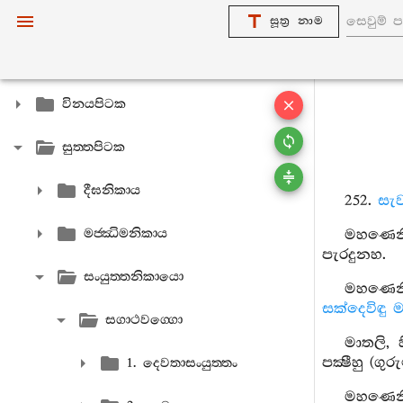
සූත්‍ර නාම
විනයපිටක
සුත‍්තපිටක
දීඝනිකාය
252.
සැව
මජ‍්ඣිමනිකාය
මහණෙනි,
පැරදුනහ.
සංයුත‍්තනිකායො
මහණෙනි
සක්දෙවිඳු
ම
සගාථවග‍්ගො
මාතලි, 
පක්‍ෂීහු (
1. දෙවතාසංයුත‍්තං
මහණෙනි,