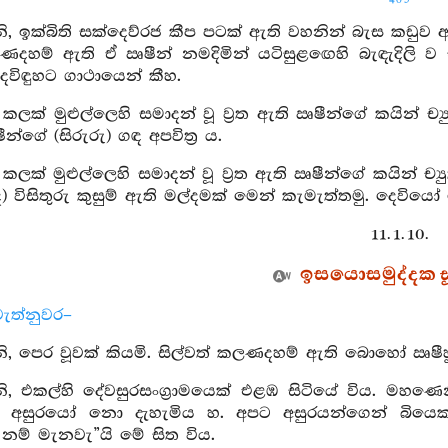
405
 ඉක්බිති සක්දෙව්රජ කීප පටක් ඇති වහනින් බැස කඩුව අන
ලණදහම් ඇති ඒ ඍෂීන් නමදිමින් යටිසුළඟෙහි බැඳැදිලි 
ෙවිඳුහට ගාථායෙන් කීහ.
ක් මුළුල්ලෙහි සමාදන් වූ ව්‍රත ඇති ඍෂීන්ගේ කයින් ච්‍යුත
න්ගේ (සිරුරු) ගඳ අපවිත්‍ර ය.
ක් මුළුල්ලෙහි සමාදන් වූ ව්‍රත ඇති ඍෂීන්ගේ කයින් ච්‍ය
 විසිතුරු කුසුම් ඇති මල්දමක් මෙන් කැමැත්තමු. දෙවිය
11. 1. 10.
ඉසයොසමුද්දක සූත
ැත්නුවර–
 පෙර වූවක් කියමි. සිල්වත් කලණදහම් ඇති බොහෝ ඍෂීහු 
, එකල්හි දේවසුරසංග්‍රාමයෙක් එළඹ සිටියේ විය. මහණෙ
හ. අසුරයෝ නො දැහැමිය හ. අපට අසුරයන්ගෙන් බියෙක
නම් මැනවැ”යි මේ සිත විය.