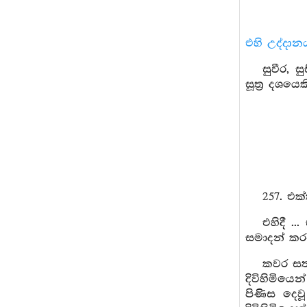
එහි උද්දාන
සුවීර, 
සූත්‍ර දශයෙක
257. එ
එහිදී .
සමාදන් කරණ
කවර සත්
දිවිහිමියෙ
පිණිස දෙවූ