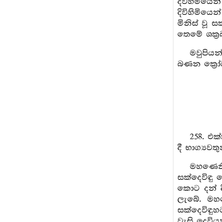
දිවිහිමියෙ
දිවිහිමිය
මිනිස් වූ 
තෙමේ ශක්‍
මවුපියන
බණන ක්‍රෝධ
258. එ
දී භාග්‍යවත
මහණෙනි
සක්දෙවිඳු 
කොට දන් ද
ලැබේ. මහණ
සක්දෙවිඳු
වැසි දෙවිය