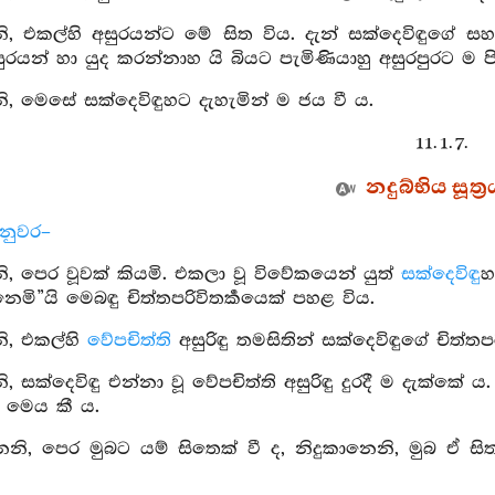
 එකල්හි අසුරයන්ට මේ සිත විය. දැන් සක්දෙවිඳුගේ සහස
රයන් හා යුද කරන්නාහ යි බියට පැමිණියාහු අසුරපුරට ම පි
 මෙසේ සක්දෙවිඳුහට දැහැමින් ම ජය වී ය.
11. 1. 7.
නදුබ්භිය සූත්‍ර
්නුවර–
 පෙර වූවක් කියමි. එකලා වූ විවේකයෙන් යුත්
සක්දෙවිඳු
හ
ි”යි මෙබඳු චිත්තපරිවිතර්‍කයෙක් පහළ විය.
, එකල්හි
වේපචිත්ති
අසුරිඳු තමසිතින් සක්දෙවිඳුගේ චිත්තප
 සක්දෙවිඳු එන්නා වූ වේපචිත්ති අසුරිඳු දුරදී ම දැක්කේ ය
ි මෙය කී ය.
ෙනි, පෙර මුබට යම් සිතෙක් වී ද, නිදුකානෙනි, මුබ ඒ