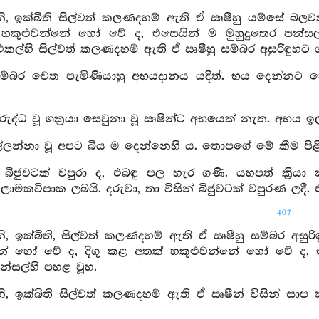
 ඉක්බිති සිල්වත් කලණදහම් ඇති ඒ ඍෂීහු යම්සේ බලවත්
කුළුවන්නේ හෝ වේ ද, එසෙයින් ම මුහුදුතෙර පන්සල්හි 
කල්හි සිල්වත් කලණදහම් ඇති ඒ ඍෂීහු සම්බර අසුරිඳුහට 
සම්බර වෙත පැමිණියාහු අභයදානය යදිත්. භය දෙන්නට
ිරුද්ධ වූ ශක්‍රයා සෙවුනා වූ ඍෂින්ට අභයෙක් නැත. අභය 
්ලන්නා වූ අපට බිය ම දෙන්නෙහි ය. තොපගේ මේ කීම පිළ
ු බිජුවටක් වපුරා ද, එබඳු පල හැර ගණි. යහපත් ක්‍රි
ාමකවිපාක ලබයි. දරුවා, තා විසින් බිජුවටක් වපුරණ ලදී. 
407
, ඉක්බිති, සිල්වත් කලණදහම් ඇති ඒ ඍෂීහු සම්බර අසු
නේ හෝ වේ ද, දිගු කළ අතක් හකුළුවන්නේ හෝ වේ ද, එපරි
පන්සල්හි පහළ වූහ.
, ඉක්බිති සිල්වත් කලණදහම් ඇති ඒ ඍෂීන් විසින් සාප