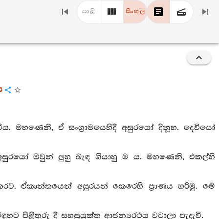
පාළි
සිංහල
ය
ිය. මහණෙනි, ඒ සංග්‍රාමයෙහිදී අසුරයෝ දිනූහ. දෙවියෝ
අසුරයෝ ඔවුන් ලුහු බැඳ ගියාහු ම ය. මහණෙනි, එකල්හි
රු කරව. ඒකාන්තයෙන් අසුරයන් කෙරෙහි ප්‍රාණය හරිමු. මේ
ට පිළිතුරු දී සහස්‍රයුක්ත ආජන්‍යරථය වටාලා පැදැවී.