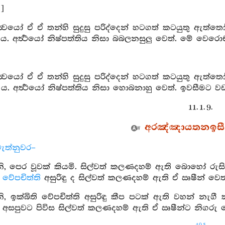
]
සත්‍වයෝ ඒ ඒ තන්හි සුදුසු පරිද්දෙන් හටගත් කටයුතු
 අර්‍ත්‍ථයෝ නිෂ්පත්තිය නිසා බබලනසුලු වෙත්. මේ වෙරොච
සත්‍වයෝ ඒ ඒ තන්හි සුදුසු පරිද්දෙන් හටගත් කටයුතු
ය. අර්‍ත්‍ථයෝ නිෂ්පත්තිය නිසා හොබනාහු වෙත්. ඉවසීමට ව
11. 1. 9.
අරඤ්ඤායතනඉසී සූ
ැත්නුවර–
, පෙර වූවක් කියමි. සිල්වත් කලණදහම් ඇති බොහෝ රුස
ද
වේපචිත්ති
අසුරිඳු ද සිල්වත් කලණදහම් ඇති ඒ ඍෂීන් වෙ
 ඉක්බිති වේපචිත්ති අසුරිඳු කීප පටක් ඇති වහන් නැගී 
 අසපුවට පිවිස සිල්වත් කලණදහම් ඇති ඒ ඍෂීන්ට නිගරු 