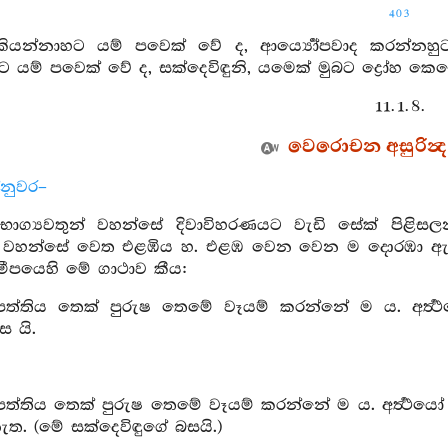
403
ියන්නාහට යම් පවෙක් වේ ද, ආර්‍ය්‍යෝපවාද කරන්නහුට 
ම් පවෙක් වේ ද, සක්දෙවිඳුනි, යමෙක් මුබට ද්‍රෝහ කෙරේ
11. 1. 8.
වෙරොචන අසුරින්‍ද ස
්නුවර–
 භාග්‍යවතුන් වහන්සේ දිවාවිහරණයට වැඩි සේක් පිළි
න් වහන්සේ වෙත එළඹිය හ. එළඹ වෙන වෙන ම දොරඹා ඇසුර
ීපයෙහි මේ ගාථාව කීය:
ථනිෂ්පත්තිය තෙක් පුරුෂ තෙමේ වෑයම් කරන්නේ ම ය. අර්
ස යි.
ථනිෂ්පත්තිය තෙක් පුරුෂ තෙමේ වෑයම් කරන්නේ ම ය. අර්‍ත්‍
ත. (මේ සක්දෙවිඳුගේ බසයි.)