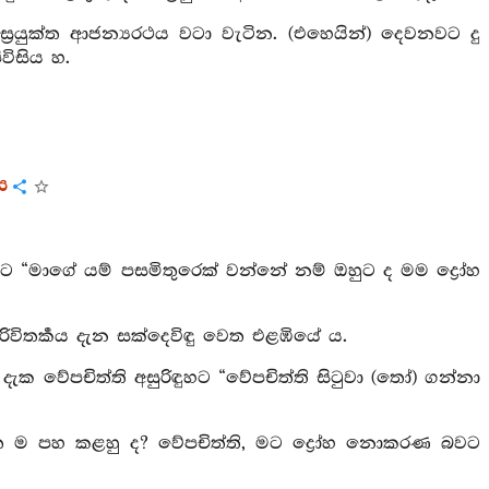
්‍රයුක්ත ආජන්‍යරථය වටා වැටින. (එහෙයින්) දෙවනවට දු
විසිය හ.
ය
ට “මාගේ යම් පසමිතුරෙක් වන්නේ නම් ඔහුට ද මම ද්‍රෝහ
රිවිතර්‍කය දැන සක්දෙවිඳු වෙත එළඹියේ ය.
. දැක වේපචිත්ති අසුරිඳුහට “වේපචිත්ති සිටුවා (තෝ) ගන්නා
 සිත ම පහ කළහු ද? වේපචිත්ති, මට ද්‍රෝහ නොකරණ බවට