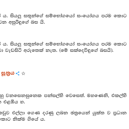
 ඇත්තෝ ය. සියලු සතුන්ගේ සම්භෝගයෝ සංයෝගය පරම කොට
න අසුරිඳුගේ බස යි.
 ඇත්තෝ ය. සියලු සතුන්ගේ සම්භෝගයෝ සංයෝගය පරම කොට
ඩා වැඩසිටි අරුතෙක් නැත. (මේ සක්දෙවිඳුගේ බසයි).
ත්‍රය
ිහු වනසෙනසුනෙක පන්සල්හි වෙසෙත්. මහණෙනි, එකල්හි
ත එළඹිය හ.
කඩුව එල්ලා ගෙණ දරණු ලබන ඡත්‍රයෙන් යුක්ත ව ප්‍රධාන
කොට නික්ම ගියේ ය.