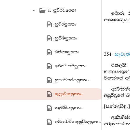
1. සුවීරවග‍්ගො
බොරු ක
ආකෘතඥයාට ය
සුවීරසුත‍්තං
සුසීමසුත‍්තං
ධජග‍්ගසුත‍්තං
254.
සැවැත
එකල්හි
වෙපචිත‍්තිසුත‍්තං
භාග්‍යවතු
වහන්සේ සම
සුභාසිතජයසුත‍්තං
අර්‍ත්‍
කුලාවකසුත‍්තං
අසුරිඳුගේ බ
[සක්දෙවිඳු:]
නදුබ‍්භියසුත‍්තං
අර්‍ත්‍
වෙරොචනඅසුරින්‍දසුත‍්තං
අරුතෙක් නැ