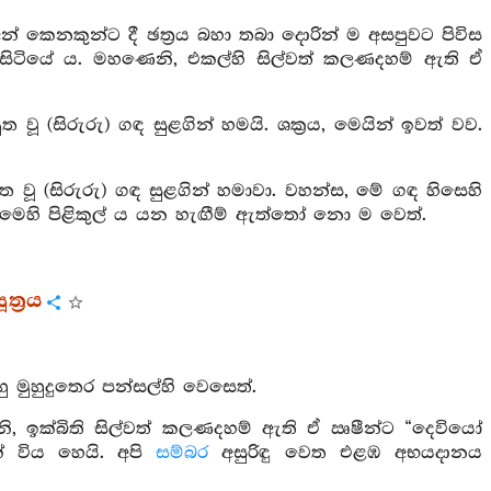
් කෙනකුන්ට දී ඡත්‍රය බහා තබා දොරින් ම අසපුවට පිවිස
ව සිටියේ ය. මහණෙනි, එකල්හි සිල්වත් කලණදහම් ඇති ඒ
 වූ (සිරුරු) ගඳ සුළගින් හමයි. ශක්‍රය, මෙයින් ඉවත් වව.
ුත වූ (සිරුරු) ගඳ සුළගින් හමාවා. වහන්ස, මේ ගඳ හිසෙහි
ෝ මෙහි පිළිකුල් ය යන හැඟීම් ඇත්තෝ නො ම වෙත්.
්‍රය
මුහුදුතෙර පන්සල්හි වෙසෙත්.
නි, ඉක්බිති සිල්වත් කලණදහම් ඇති ඒ ඍෂීන්ට “දෙවියෝ
් විය හෙයි. අපි
සම්බර
අසුරිඳු වෙත එළඹ අභයදානය