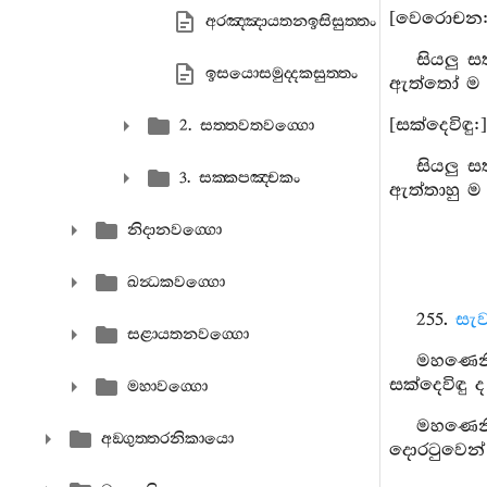
[වෙරොචන:
අරඤ‍්ඤායතනඉසිසුත‍්තං
සියලු 
ඉසයොසමුද‍්දකසුත‍්තං
ඇත්තෝ ම ය.
[සක්දෙවිඳු:]
2. සත‍්තවතවග‍්ගො
සියලු 
3. සක‍්කපඤ‍්චකං
ඇත්තාහු ම 
නිදානවග‍්ගො
ඛන්‍ධකවග‍්ගො
255.
සැව
සළායතනවග‍්ගො
මහණෙනි
සක්දෙවිඳු 
මහාවග‍්ගො
මහණෙනි,
අඞ‍්ගුත‍්තරනිකායො
දොරටුවෙන්