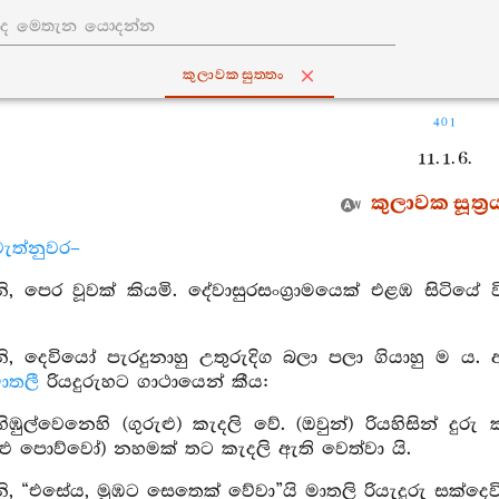
කුලාවකසුත‍්තං
401
11. 1. 6.
කුලාවක සූත්‍ර
ැත්නුවර–
 පෙර වූවක් කියමි. දේවාසුරසංග්‍රාමයෙක් එළඹ සිටියේ ව
, දෙවියෝ පැරදුනාහු උතුරුදිග බලා පලා ගියාහු ම ය. 
ාතලී
රියදුරුහට ගාථායෙන් කීය:
හිඹුල්වෙනෙහි (ගුරුළු) කැදලි වේ. (ඔවුන්) රියහිසින් දු
ගුරුළු පොව්වෝ) නහමක් තට කැදලි ඇති වෙත්වා යි.
 “එසේය, මුඹට සෙතෙක් වේවා”යි මාතලි රියැදුරු සක්දෙවිඳුහ