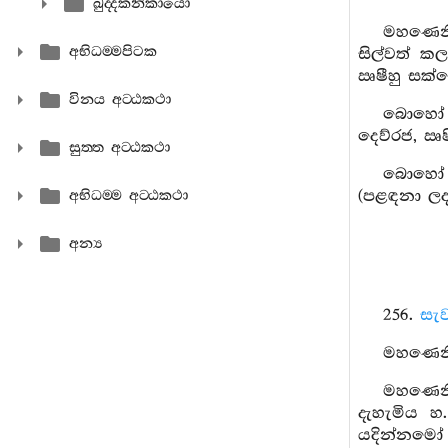
ඛුද‍්දකනිකායො
මහණෙනි,
අභිධම‍්මපිටක
සිල්වත් ක
ඍෂීහු සක්ද
විනය අට‍්ඨකථා
බොහෝ කල
දෙව්රජ, ඍෂී
සුත‍්ත අට‍්ඨකථා
බොහෝ කල
(පළඳනා ලද)
අභිධම‍්ම අට‍්ඨකථා
අන්‍ය
256.
සැව
මහණෙනි,
මහණෙනි
දැහැමිය 
යදින්නමෝ 