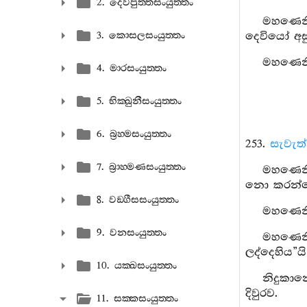
2. දෙවපුත‍්තසංයුත‍්තං
මහණෙනි,
3. කොසලසංයුත‍්තං
දෙවියෝ අසු
මහණෙනි,
4. මාරසංයුත‍්තං
5. භික‍්ඛුනීසංයුත‍්තං
6. බ්‍රහ‍්මසංයුත‍්තං
253.
සැවැත
7. බ්‍රාහ‍්මණසංයුත‍්තං
මහණෙනි,
නො කරන්නෙම
8. වඞ‍්ගීසසංයුත‍්තං
මහණෙනි
9. වනසංයුත‍්තං
මහණෙනි,
ලද්දෙහිය”ය
10. යක‍්ඛසංයුත‍්තං
නිදුකාන
දිවුරව.
11. සක‍්කසංයුත‍්තං