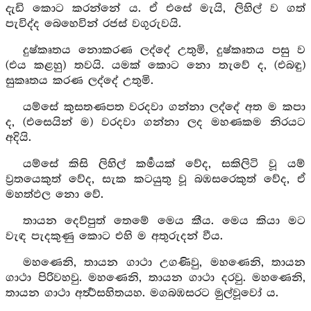
දැඩි කොට කරන්නේ ය. ඒ එසේ මැයි, ලිහිල් ව ගත්
පැවිද්ද බෙහෙවින් රජස් වගුරුවයි.
දුෂ්කෘතය නොකරණ ලද්දේ උතුමි, දුෂ්කෘතය පසු ව
(එය කළහු) තවයි. යමක් කොට නො තැවේ ද, (එබඳු)
සුකෘතය කරණ ලද්දේ උතුමි.
යම්සේ කුසතණපත වරදවා ගන්නා ලද්දේ අත ම කපා
ද, (එසෙයින් ම) වරදවා ගන්නා ලද මහණකම නිරයට
අදියි.
යම්සේ කිසි ලිහිල් කර්‍මයක් වේද, සකිලිටි වූ යම්
ව්‍රතයෙකුත් වේද, සැක කටයුතු වූ බඹසරෙකුත් වේද, ඒ
මහත්ඵල නො වේ.
තායන දෙව්පුත් තෙමේ මෙය කීය. මෙය කියා මට
වැඳ පැදකුණු කොට එහි ම අතුරුදන් වීය.
මහණෙනි, තායන ගාථා උගණිවු, මහණෙනි, තායන
ගාථා පිරිවහවු. මහණෙනි, තායන ගාථා දරවු. මහණෙනි,
තායන ගාථා අර්‍ත්‍ථසහිතයහ. මගබඹසරට මුල්වූවෝ ය.