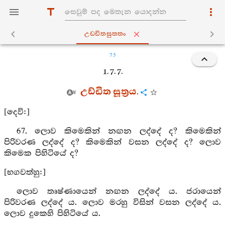
උඩ‍්ඩිතසුත‍්තං
75
1. 7. 7.
උඩ්ඩිත සූත්‍රය.
[දෙවි:]
67. ලොව කිමෙකින් නඟන ලද්දේ ද? කිමෙකින්
පිරිවරණ ලද්දේ ද? කිමෙකින් වසන ලද්දේ ද? ලොව
කිමෙක පිහිටියේ ද?
[භගවත්හු:]
ලොව තෘෂ්ණායෙන් නඟන ලද්දේ ය. ජරායෙන්
පිරිවරණ ලද්දේ ය. ලොව මරහු විසින් වසන ලද්දේ ය.
ලොව දුකෙහි පිහිටියේ ය.