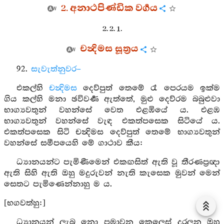
2. අනාථපිණ්ඩික වර්‍ගය
2. 2. 1.
චන්‍දිමස සූත්‍රය
92.
සැවැත්නුවර–
එකල්හි
චන්‍දිමස
දෙව්පුත් තෙමේ රෑ පෙරයම ඉක්ම
ගිය කල්හි මනා ඡවිවර්‍ණ ඇත්තේ, මුළු දෙව්රම බබුළුවා
භාග්‍යවතුන් වහන්සේ වෙත එළඹියේ ය. එළඹ
භාග්‍යවතුන් වහන්සේ වැඳ එකත්පසෙක සිටියේ ය.
එකත්පසෙක සිටි චන්‍දිමස දෙව්පුත් තෙමේ භාග්‍යවතුන්
වහන්සේ සමීපයෙහි මේ ගාථාව කීය:
ධ්‍යානයන්ට පැමිණීමෙන් එකඟසිත් ඇති වූ තීරණප්‍රඥා
ඇති සිහි ඇති ඔහු මදුරුවන් නැති කැසෙක මුවන් මෙන්
සෙතට පැමිණෙන්නාහු ම ය.
[භගවත්හු:]
ධ්‍යානයන් ලැබ නො පමාවන කෙලෙස් දුරලන ඔහු