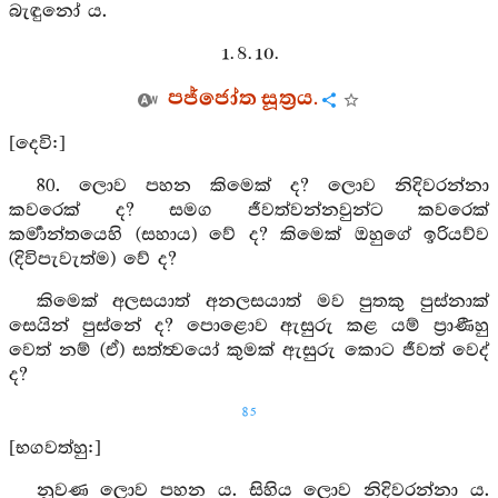
බැඳුනෝ ය.
1. 8. 10.
පජ්ජෝත සූත්‍රය.
[දෙවි:]
80. ලොව පහන කිමෙක් ද? ලොව නිදිවරන්නා
කවරෙක් ද? සමග ජීවත්වන්නවුන්ට කවරෙක්
කර්‍මාන්තයෙහි (සහාය) වේ ද? කිමෙක් ඔහුගේ ඉරියව්ව
(දිවිපැවැත්ම) වේ ද?
කිමෙක් අලසයාත් අනලසයාත් මව පුතකු පුස්නාක්
සෙයින් පුස්නේ ද? පොළොව ඇසුරු කළ යම් ප්‍රාණීහු
වෙත් නම් (ඒ) සත්ත්‍වයෝ කුමක් ඇසුරු කොට ජීවත් වෙද්
ද?
85
[භගවත්හු:]
නුවණ ලොව පහන ය. සිහිය ලොව නිදිවරන්නා ය.