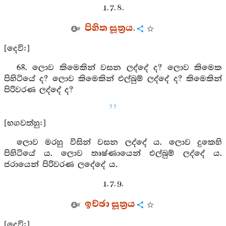
1. 7. 8.
පිහිත සූත්‍රය.
[දෙවි:]
68. ලොව කිමෙකින් වසන ලද්දේ ද? ලොව කිමෙක
පිහිටියේ ද? ලොව කිමෙකින් එල්බුම් ලද්දේ ද? කිමෙකින්
පිරිවරණ ලද්දේ ද?
77
[භගවත්හු:]
ලොව මරහු විසින් වසන ලද්දේ ය. ලොව දුකෙහි
පිහිටියේ ය. ලොව තෘෂ්ණායෙන් එල්බුම් ලද්දේ ය.
ජරායෙන් පිරිවරණ ලදේදේ ය.
1. 7. 9.
ඉච්ඡා සූත්‍රය
[දෙවි:]