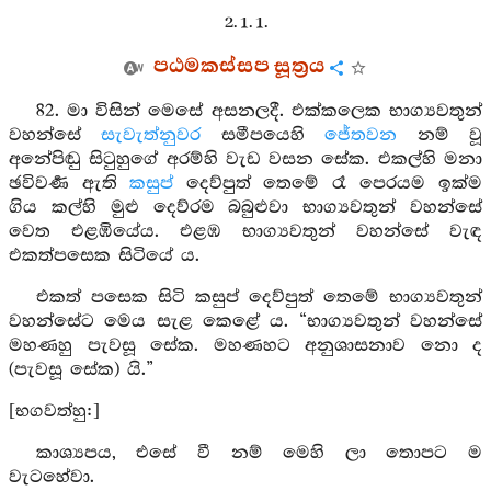
2. 1. 1.
පඨමකස්සප සූත්‍රය
82. මා විසින් මෙසේ අසනලදී. එක්කලෙක භාග්‍යවතුන්
වහන්සේ
සැවැත්නුවර
සමීපයෙහි
ජේතවන
නම් වූ
අනේපිඬු සිටුහුගේ අරම්හි වැඩ වසන සේක. එකල්හි මනා
ඡවිවර්‍ණ ඇති
කසුප්
දෙව්පුත් තෙමේ රෑ පෙරයම ඉක්ම
ගිය කල්හි මුළු දෙව්රම බබුළුවා භාග්‍යවතුන් වහන්සේ
වෙත එළඹියේය. එළඹ භාග්‍යවතුන් වහන්සේ වැඳ
එකත්පසෙක සිටියේ ය.
එකත් පසෙක සිටි කසුප් දෙව්පුත් තෙමේ භාග්‍යවතුන්
වහන්සේට මෙය සැළ කෙළේ ය. “භාග්‍යවතුන් වහන්සේ
මහණහු පැවසූ සේක. මහණහට අනුශාසනාව නො ද
(පැවසූ සේක) යි.”
[භගවත්හු:]
කාශ්‍යපය, එසේ වී නම් මෙහි ලා තොපට ම
වැටහේවා.