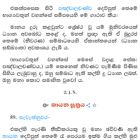
එකත්පසෙක සිටි
පඤ්චාලචණ්ඩ
දෙව්පුත් තෙමේ
භාග්‍යවතුන් වහන්සේ සමීපයෙහි මේ ගාථාව කීය:
මානය දුරු කළවුන්ට ශ්‍රේෂ්ඨ වූ යම් මුනිවරයෙක්
ධ්‍යාන අවබෝධ කළේ ද, මහත් ප්‍රඥා ඇති ඒ බුදුරජ
තෙමේ (නීවරණ) සම්බාධයෙහි ඒකාන්තයෙන් (ධ්‍යාන
සඞ්ඛ්‍යාත) අවකාශය ලැබී ය.
(භාග්‍යවතුන් වහන්සේ මෙසේ වදාළ සේක:
පඤ්චාලචණ්ඩය,) යම් කෙනෙක් නිවණට පැමිණීම පිණිස
සිහිය ලැබුවාහු ද, ඔහු සම්බාධ ඇති කල්හි දු ධ්‍යාන ලබත්.
ඔහු මනා කොට සමාහිත වූවෝ ය.
2. 1. 8.
තායන සූත්‍රය
89.
සැවැත්නුවර–
එකල්හි පැරණි තීර්‍ත්‍ථකරයකු වූ මනා ඡවිවර්‍ණ ඇති
තායන
දෙව්පුත් තෙමේ රෑ පෙරයම ඉක්ම ගිය කල්හි මුළු