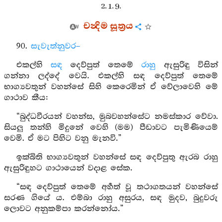
2. 1. 9.
චන්‍දිම සූත්‍රය
90.
සැවැත්නුවර–
එකල්හි
සඳ
දෙව්පුත් තෙමේ
රාහු
ඇසුරිඳු විසින්
ගන්නා ලද්දේ වෙයි. එකල්හි සඳ දෙව්පුත් තෙමේ
භාග්‍යවතුන් වහන්සේ සිහි කෙරෙමින් ඒ වේලාවෙහි මේ
ගාථාව කීය:
“බුද්ධවීරයන් වහන්ස, මුබවහන්සේට නමස්කාර වේවා.
සියලු තන්හි මිදුනේ වෙහි (මම) පීඩාවට පැමිණියෙම්
වෙමි. ඒ මට පිහිට වනු මැනවි.”
ඉක්බිති භාග්‍යවතුන් වහන්සේ සඳ දෙව්පුතු ඇරබ රාහු
ඇසුරිඳුහට ගාථායෙන් වදාළ සේක.
“සඳ දෙව්පුත් තෙමේ අර්‍හත් වූ තථාගතයන් වහන්සේ
සරණ ගියේ ය. එම්බා රාහු අසුරය, සඳ මුදව, බුදුවරු
ලොවට අනුකම්පා කරන්නෝය.”