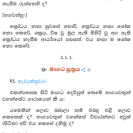
නැසීම රුස්නෙහි ද?
[භගවත්හු:]
ක්‍රෝධය නසා සුවසේ හොවී. ක්‍රෝධය නසා ශෝක
නො කෙරේ. ශක්‍රය, විෂ වූ මුල ඇති මිහිරි වූ අග ඇති
ක්‍රෝධය නැසීම ආර්‍ය්‍යයෝ පසසත්. එය නසා ම ශෝක
නො කෙරේ.
2. 1. 4.
මාගධ සූත්‍රය
85.
සැවැත්නුවර–
එකත්පසෙක සිටි මාගධ දෙව්පුත් තෙමේ භාග්‍යවතුන්
වහන්සේට ගාථායෙන් කී ය:
යමෙකින් ලොව බබාලා නම් එබඳු එළි ලොව
කෙතෙක් ද? භාග්‍යවතුන් වහන්සේ විචාරන්නට අවුත්
(සිටින) අපි එය කෙසේ දනිමු ද?