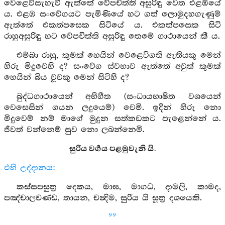
වෙළෙවිසැහැවී ඇත්තේ වේපචිත්ති අසුරිඳු වෙත එළඹියේ
ය. එළඹ සංවේගයට පැමිණියේ හට ගත් ලොමුදහගැණුම්
ඇත්තේ එකත්පසෙක සිටියේ ය. එකත්පසෙක සිටි
රාහුඅසුරිඳු හට වේපචිත්ති අසුරිඳු තෙමේ ගාථායෙන් කී ය.
එම්බා රාහු, කුමක් හෙයින් වෙළෙවිගති ඇතියකු මෙන්
හිරු මිදුවෙහි ද? සංවේග ස්වභාව ඇත්තේ අවුත් කුමක්
හෙයින් බිය වූවකු මෙන් සිටිහි ද?
බුද්ධගාථායෙන් අභිගීත (සංධායභාෂිත වශයෙන්
වෙසෙසින් ගයන ලදුයෙම්) වෙමි. ඉදින් හිරු නො
මිදුවෙම් නම් මාගේ මුදුන සත්කඩකට පැළෙන්නේ ය.
ජීවත් වන්නෙම් සුව නො ලබන්නෙමි.
සුරිය වර්‍ගය පළමුවැනි යි.
එහි උද්දානය:
කස්සපසුත්‍ර දෙකය, මාඝ, මාගධ, දාමලි, කාමද,
පඤ්චාලචණ්ඩ, තායන, චන්‍දිම, සුරිය යි සූත්‍ර දශයෙකි.
99