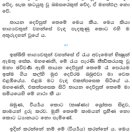
වේද, සැක කටයුතු වූ බඹසරෙකුත් වේද, ඒ මහත්ඵල නො
වේ.
තායන දෙව්පුත් තෙමේ මෙය කීය. මෙය කියා
භාග්‍යවතුන් වහන්සේ වැඳ පැදකුණු කොට එහි ම
අතුරුදහන් වූයේ ය.
95
ඉක්බිති භාග්‍යවතුන් වහන්සේ ඒ රැය අවෑමෙන් භික්‍ෂූන්
ඇමතූ සේක. මහණෙනි, මේ රැය පැරණි තීර්‍ත්‍ථකරයකු වූ
මනා ඡවිවර්‍ණ ඇති තායන දෙව්පුත් තෙමේ රෑ පෙරයම
ඉක්ම ගිය කල්හි මුළු දෙව්රම බබුළුවා මා වෙත
එළඹියේය. එළඹ මට වැඳ එකත්පසෙක සිටියේ ය.
මහණෙනි, එකත්පසෙක සිටි තායන දෙව්පුත් තෙමේ මා
සමියයෙහි මේ ගාථා කී ය:
බමුණ, වීර්‍ය්‍යය කොට (තෘෂ්ණා) ශ්‍රෝතස සිඳුව,
කාමයන් දුරු කරව. මුනි තෙමේ කාමයන් ප්‍රහීණ නො
කොට ධ්‍යානයට නො පැමිණේ.
ඉදින් කරන්නේ නම් මේ (වීර්‍ය්‍යය) කරන්නේ ය. මෙය