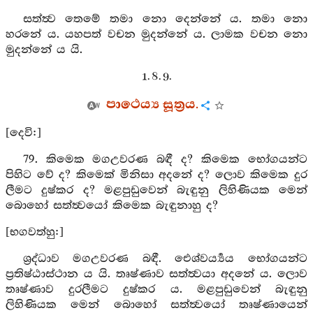
සත්ත්‍ව තෙමේ තමා නො දෙන්නේ ය. තමා නො
හරනේ ය. යහපත් වචන මුදන්නේ ය. ලාමක වචන නො
මුදන්නේ ය යි.
1. 8. 9.
පාථෙය්‍ය සූත්‍රය.
[දෙවි:]
79. කිමෙක මගඋවරණ බඳී ද? කිමෙක භෝගයන්ට
පිහිට වේ ද? කිමෙක් මිනිසා අදනේ ද? ලොව කිමෙක දුර
ලීමට දුෂ්කර ද? මළපුඩුවෙන් බැඳුනු ලිහිණියක මෙන්
බොහෝ සත්ත්‍වයෝ කිමෙක බැඳුනාහු ද?
[භගවත්හු:]
ශ්‍රද්ධාව මගඋවරණ බඳී. ඓශ්වර්‍ය්‍යය භෝගයන්ට
ප්‍රතිෂ්ඨාස්ථාන ය යි. තෘෂ්ණාව සත්ත්‍වයා අදනේ ය. ලොව
තෘෂ්ණාව දුරලීමට දුෂ්කර ය. මළපුඩුවෙන් බැඳුනු
ලිහිණියක මෙන් බොහෝ සත්ත්‍වයෝ තෘෂ්ණායෙන්