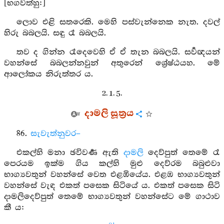
[භගවත්හු:]
ලොව එළි සතරෙකි. මෙහි පස්වැන්නෙක නැත. දවල්
හිරු බබලයි. සඳු රෑ බබලයි.
තව ද ගින්න රෑදෙවෙහි ඒ ඒ තැන බබලයි. සර්‍වඥයන්
වහන්සේ බබලන්නවුන් අතුරෙන් ශ්‍රේෂ්ඨයහ. මේ
ආලෝකය නිරුත්තර ය.
2. 1. 5.
දාමලි සූත්‍රය
86.
සැවැත්නුවර–
එකල්හි මනා ඡවිවර්‍ණ ඇති
දාමලි
දෙව්පුත් තෙමේ රෑ
පෙරයම ඉක්ම ගිය කල්හි මුළු දෙව්රම බබුළුවා
භාග්‍යවතුන් වහන්සේ වෙත එළඹියේය. එළඹ භාග්‍යවතුන්
වහන්සේ වැඳ එකත් පසෙක සිටියේ ය. එකත් පසෙක සිටි
දාමලිදෙව්පුත් තෙමේ භාග්‍යවතුන් වහන්සේට මේ ගාථාව
කී ය: