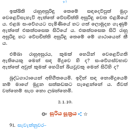
97
ඉක්බිති රාහුඅසුරිඳු තෙමේ සඳදෙව්පුත් මුදා
වෙළෙවිසැහැවි ඇත්තේ වේපචිත්ති අසුරිඳු වෙත එළඹියේ
ය. එළඹ සංවේගයට පැමිණියේ හට ගත් ලොමුදහ ගැණුම්
ඇත්තේ එකත්පසෙක සිටියේ ය. එකත්පසෙක සිටි රාහු
අසුරිඳු හට වේපචිත්ති අසුරිඳු තෙමේ මේ ගාථායෙන් කී
ය.
එම්බා රාහුඅසුරය, කුමක් හෙයින් වෙළෙවිගති
ඇතියෙකු මෙන් සඳ මිදුවෙ හි ද? සංවේගස්වභාව
ඇත්තේ අවුත් කුමක් හෙයින් බියවූවකු මෙන් සිටිහි ද?
බුද්ධගාථායෙන් අභිගීතයෙමි. ඉදින් සඳ නොමිදුයෙම්
නම් මාගේ මුදුන සත්කඩකට පැළෙන්නේ ය. ජීවත්
වන්නෙම් සැප නො ලබන්නෙමි.
2. 1. 10.
සුරිය සූත්‍රය
91.
සැවැත්නුවර–