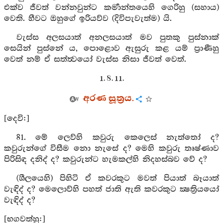
එක්ව ජීවත් වන්නවුන්ට කර්‍මාන්තයෙහි ගෙරිහු (සහාය)
වෙති. හීවට ඔහුගේ ඉරියව්ව (දිවිපැවැත්ම) යි.
වැස්ස අලසයාත් අනලසයාත් මව පුතකු පුස්නාක්
සෙයින් පුස්නේ ය, පොළොව ඇසුරු කළ යම් ප්‍රාණීහු
වෙත් නම් ඒ සත්ත්‍වයෝ වැස්ස නිසා ජීවත් වෙත්.
1. 8. 11.
අරණ සූත්‍රය.
[දෙවි:]
81. මේ ලෙව්හි කවුරු කෙලෙස් නැත්තෝ ද?
කවුරුන්ගේ විසීම නො නැසේ ද? මෙහි කවුරු තෘෂ්ණාව
පිරිසිඳ දනිද් ද? කවුරුන්ට හැමකල්හි නිදහස්බව වේ ද?
(ශීලයෙහි) පිහිටි ඒ කවරකුට මවත් පියාත් බෑයාත්
වැඳිද් ද? මෙලොව්හි පහත් ජාති ඇති කවරකුට ක්‍ෂත්‍රියයෝ
වැඳිද් ද?
[භගවත්හු:]