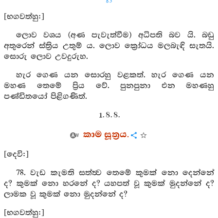
83
[භගවත්හු:]
ලොව වශය (අණ පැවැත්වීම) අධිපති බව යි. බඩු
අතුරෙන් ස්ත්‍රිය උතුම් ය. ලොව ක්‍රෝධය මලබැඳි සැතයි.
සොරු ලොව උවදුරුහ.
හැර ගෙණ යන සොරහු වළකත්. හැර ගෙණ යන
මහණ තෙමේ ප්‍රිය වේ. පුනපුනා එන මහණහු
පණ්ඩිතයෝ පිළිගණිත්.
1. 8. 8.
කාම සූත්‍රය.
[දෙවි:]
78. වැඩ කැමති සත්ත්‍ව තෙමේ කුමක් නො දෙන්නේ
ද? කුමක් නො හරනේ ද? යහපත් වූ කුමක් මුදන්නේ ද?
ලාමක වූ කුමක් නො මුදන්නේ ද?
[භගවත්හු:]