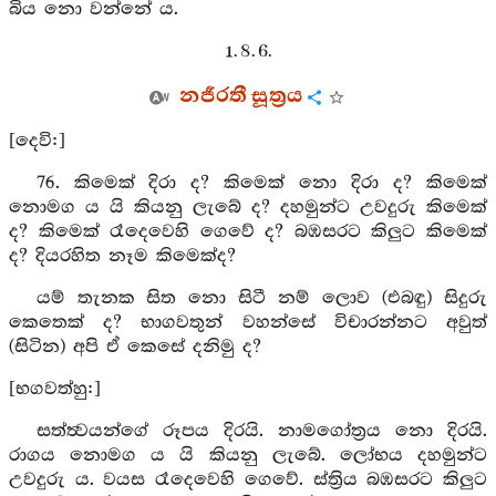
බිය නො වන්නේ ය.
1. 8. 6.
නජීරතී සූත්‍රය
[දෙවි:]
76. කිමෙක් දිරා ද? කිමෙක් නො දිරා ද? කිමෙක්
නොමග ය යි කියනු ලැබේ ද? දහමුන්ට උවදුරු කිමෙක්
ද? කිමෙක් රෑදෙවෙහි ගෙවේ ද? බඹසරට කිලුට කිමෙක්
ද? දියරහිත නෑම කිමෙක්ද?
යම් තැනක සිත නො සිටී නම් ලොව (එබඳු) සිදුරු
කෙතෙක් ද? භාගවතුන් වහන්සේ විචාරන්නට අවුත්
(සිටින) අපි ඒ කෙසේ දනිමු ද?
[භගවත්හු:]
සත්ත්‍වයන්ගේ රූපය දිරයි. නාමගෝත්‍රය නො දිරයි.
රාගය නොමග ය යි කියනු ලැබේ. ලෝභය දහමුන්ට
උවදුරු ය. වයස රෑදෙවෙහි ගෙවේ. ස්ත්‍රිය බඹසරට කිලුට