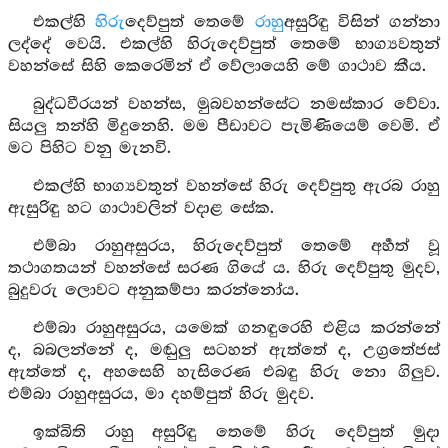
එකල්හි
හිරු
දෙව්පුත් තෙමේ
රාහු
අසුරිඳු විසින් ගන්නා
ලද්දේ වෙයි. එකල්හි හිරුදෙව්පුත් තෙමේ භාග්‍යවතුන්
වහන්සේ සිහි කෙරෙමින් ඒ වේලායෙහි මේ ගාථාව කීය.
බුද්ධවීරයන් වහන්ස, මුබවහන්සේට නමස්කාර වේවා.
සියලු තන්හි මිදුනෙහි. මම පීඩාවට පැමිණියෙම් වෙමි. ඒ
මට පිහිට වනු මැනවි.
එකල්හි භාග්‍යවතුන් වහන්සේ හිරු දෙව්පුතු ඇරබ රාහු
ඇසුරිඳු හට ගාථාවලින් වදාළ සේක.
එම්බා රාහුඅසුරය, හිරුදෙව්පුත් තෙමේ අර්‍හත් වූ
තථාගතයන් වහන්සේ සරණ ගියේ ය. හිරු දෙව්පුතු මුදව,
බුදුවරු ලොවට අනුකම්පා කරන්නෝය.
එම්බා රාහුඅසුරය, යමෙක් ගනඳුරෙහි එළිය කරන්නේ
ද, බබලන්නේ ද, මඬුලු සටහන් ඇත්තේ ද, උග්‍රතේජස්
ඇත්තේ ද, අහසෙහි හැසිරෙණ එබඳු හිරු නො ගිලුව.
එම්බා රාහුඅසුරය, මා දහම්පුත් හිරු මුදව.
ඉක්බිති රාහු අසුරිඳු තෙමේ හිරු දෙව්පුත් මුදා