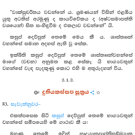
“වාක්සුචරිතය වඩන්නේ ය. ශ්‍රමණයන් විසින් එළඹිය
යුතු අටතිස් අරමුණු ද කායවිවේකය ද (අෂ්ටසමාපත්ති
වශයෙන්) සිත සංහිඳුවීම ද එකලාව වඩන්නේ” යි.
කසුප් දෙව්පුත් තෙමේ මෙය කී ය. ශාස්තෲන්
වහන්සේ සමාන අදහස් ඇති වූ සේක.
ඉක්බිති කසුප් දෙව්පුත් තෙමේ ශාස්තෲන්වහන්සේ
මාගේ (වචන) අනුමත කළ සේකැ යි භාග්‍යවතුන්
වහන්සේ වැඳ පැදකුණු කොට එහි ම අතුරුදහන් විය.
2. 1. 2.
දුතියකස්සප සූත්‍රය
83.
සැවැත්නුවර–
එකත්පසෙක සිටි
කසුප්
දෙව්පුත් තෙමේ භාග්‍යවතුන්
වහන්සේ සමීපයෙහි මේ ගාථාව කී ය:
මහණ තෙමේ ඉදින් හෘදයානුප්‍රාප්තිසඞ්ඛ්‍යාත