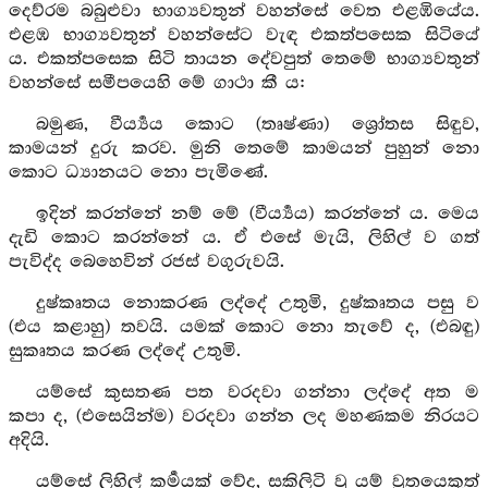
දෙව්රම බබුළුවා භාග්‍යවතුන් වහන්සේ වෙත එළඹියේය.
එළඹ භාග්‍යවතුන් වහන්සේට වැඳ එකත්පසෙක සිටියේ
ය. එකත්පසෙක සිටි තායන දේවපුත් තෙමේ භාග්‍යවතුන්
වහන්සේ සමීපයෙහි මේ ගාථා කී ය:
බමුණ, වීර්‍ය්‍යය කොට (තෘෂ්ණා) ශ්‍රෝතස සිඳුව,
කාමයන් දුරු කරව. මුනි තෙමේ කාමයන් පුහුන් නො
කොට ධ්‍යානයට නො පැමිණේ.
ඉදින් කරන්නේ නම් මේ (වීර්‍ය්‍යය) කරන්නේ ය. මෙය
දැඩි කොට කරන්නේ ය. ඒ එසේ මැයි, ලිහිල් ව ගත්
පැවිද්ද බෙහෙවින් රජස් වගුරුවයි.
දුෂ්කෘතය නොකරණ ලද්දේ උතුමි, දුෂ්කෘතය පසු ව
(එය කළාහු) තවයි. යමක් කොට නො තැවේ ද, (එබඳු)
සුකෘතය කරණ ලද්දේ උතුමි.
යම්සේ කුසතණ පත වරදවා ගන්නා ලද්දේ අත ම
කපා ද, (එසෙයින්ම) වරදවා ගන්න ලද මහණකම නිරයට
අදියි.
යම්සේ ලිහිල් කර්‍මයක් වේද, සකිලිටි වූ යම් ව්‍රතයෙකුත්