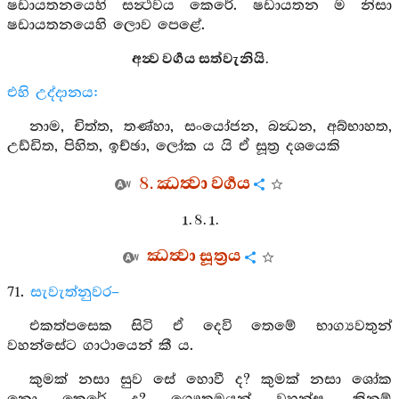
ෂඩායතනයෙහි සන්‍ථවය කෙරේ. ෂඩායතන ම නිසා
ෂඩායතනයෙහි ලොව පෙළේ.
අන්‍ව වර්‍ගය සත්වැනියි.
එහි උද්දානය:
නාම, චිත්ත, තණ්හා, සංයෝජන, බන්‍ධන, අබ්භාහත,
උඩ්ඩිත, පිහිත, ඉච්ඡා, ලෝක ය යි ඒ සූත්‍ර දශයෙකි
8. ඣත්‍වා වර්‍ගය
1. 8. 1.
ඣත්‍වා සූත්‍රය
71.
සැවැත්නුවර–
එකත්පසෙක සිටි ඒ දෙවි තෙමේ භාග්‍යවතුන්
වහන්සේට ගාථායෙන් කී ය.
කුමක් නසා සුව සේ හොවී ද? කුමක් නසා ශෝක