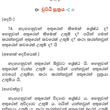
වුට්ඨි සූත්‍රය.
[දෙවි:]
74. නැඟගනුවන් අතුරෙන් කිමෙක් ශ්‍රේෂ්ඨ ද?
හෙනුවන් අතුරෙන් කිමෙක් උතුම් ද? පයින් ගමන්
කරන්නවුන් අතුරෙන් කවරෙක් උතුම් ද? කථා කරන්නවුන්
අතුරෙන් කවරෙක් උතුම් ද? යි
[අනෙක් දෙවියෙක්:]
නැඟගනුවන් අතුරෙන් බිජුවට ශ්‍රේෂ්ඨ යි. හෙනුවන්
අතුරෙන් වැස්ස උතුම් ය. පයින් යන්නවුන් අතුරෙන්
ගවයෝ උතුම්හ. කථා කරන්නවුන් අතුරෙන් පුත්‍රයා
උතුම්ය යි.
[භගවත්හු:]
නැඟගනුවන් අතුරෙන් විද්‍යාව ශ්‍රේෂ්ඨ ය. හෙනුවන්
අතුරෙන් අවිද්‍යාව උතුම් ය. පයින් යන්නවුන් අතුරෙන්
සඞ්ඝයා උතුම් ය. කථා කරන්නවුන් අතුරෙන් බුදුරජ උතුම්