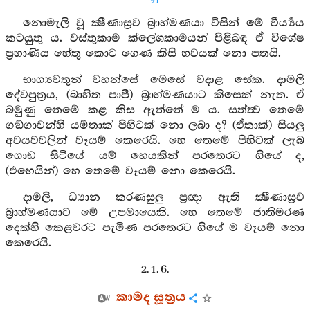
91
නොමැලි වූ ක්‍ෂීණාස්‍රව බ්‍රාහ්මණයා විසින් මේ වීර්‍ය්‍යය
කටයුතු ය. වස්තුකාම ක්ලේශකාමයන් පිළිබඳ ඒ විශේෂ
ප්‍රහාණිය හේතු කොට ගෙණ කිසි භවයක් නො පතයි.
භාග්‍යවතුන් වහන්සේ මෙසේ වදාළ සේක. දාමලි
දේවපුත්‍රය, (බාහිත පාපී) බ්‍රාහ්මණයාට කිසෙක් නැත. ඒ
බමුණු තෙමේ කළ කිස ඇත්තේ ම ය. සත්ත්‍ව තෙමේ
ගඞ්ගාවන්හි යම්තාක් පිහිටක් නො ලබා ද? (ඒතාක්) සියලු
අවයවවලින් වෑයම් කෙරෙයි. හෙ තෙමේ පිහිටක් ලැබ
ගොඩ සිටියේ යම් හෙයකින් පරතෙරට ගියේ ද,
(එහෙයින්) හෙ තෙමේ වෑයම් නො කෙරෙයි.
දාමලි, ධ්‍යාන කරණසුලු ප්‍රඥා ඇති ක්‍ෂීණාස්‍රව
බ්‍රාහ්මණයාට මේ උපමායෙකි. හෙ තෙමේ ජාතිමරණ
දෙක්හි කෙළවරට පැමිණ පරතෙරට ගියේ ම වෑයම් නො
කෙරෙයි.
2. 1. 6.
කාමද සූත්‍රය