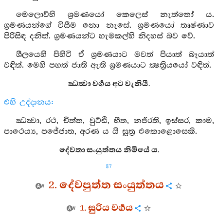
මෙලොව්හි ශ්‍රමණයෝ කෙලෙස් නැත්තෝ ය.
ශ්‍රමණයන්ගේ විසීම නො නැසේ. ශ්‍රමණයෝ තෘෂ්ණාව
පිරිසිඳ දනිත්. ශ්‍රමණයන්ට හැමකල්හි නිදහස් බව වේ.
ශීලයෙහි පිහිටි ඒ ශ්‍රමණයාට මවත් පියාත් බෑයාත්
වඳිත්. මෙහි පහත් ජාති ඇති ශ්‍රමණයාට ක්‍ෂත්‍රියයෝ වඳිත්.
ඣත්‍වා වර්‍ගය අට වැනියී.
එහි උද්දානය:
ඣත්‍වා, රථ, චිත්ත, වුට්ඪි, භීත, නජීරති, ඉස්සර, කාම,
පාථෙය්‍ය, පජේජාත, අරණ ය යි සූත්‍ර එකොළොසෙකි.
දේවතා සංයුත්තය නිමියේ ය.
87
2. දේවපුත්ත සංයුත්තය
1. සුරිය වර්‍ගය