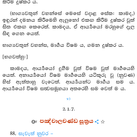
කිරීම දුෂ්කර ය.
(භාග්‍යවතුන් වහන්සේ මෙසේ වදාළ සේක: කාමද,)
ඉඳුරන් දමනය කිරීමෙහි ඇලුනෝ එකඟ කිරීම දුෂ්කර වූත්
සිත එකඟ කෙරෙත්. කාමදය, ඒ ආර්‍ය්‍යයෝ මරහුගේ දැල
සිඳ ගෙන යෙත්.
භාග්‍යවතුන් වහන්ස, මාර්‍ගය විෂම ය, ගමන දුෂ්කර ය.
[භගවත්හු:]
කාමදය, ආර්‍ය්‍යයෝ දුගීම වූත් විෂම වූත් මාර්‍ගයෙහි
යෙත්. අනාර්‍ය්‍යයෝ විෂම මාර්‍ගයෙහි යටිකුරු වූ (නුවණ)
හිස් ඇත්තාහු වැටෙත්. ආර්‍ය්‍යයන්ට මාර්‍ගය සම ය.
ආර්‍ය්‍යයෝ විෂම සත්‍වසමූහයා අතරෙහි සම වෙත් ම ය.
93
2. 1. 7.
පඤ්චාලචණ්ඩ සූත්‍රය
88.
සැවැත් නුවර –