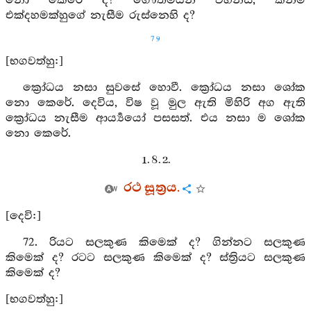
නො කෙරේ ද? ගෞතමයන් වහන්ස, කිනම්
එක්දහමක්හුගේ නැසීම රුස්නෙහි ද?
79
[භගවත්හු:]
ක්‍රෝධය නසා සුවසේ හොවී. ක්‍රෝධය නසා ශෝක
නො කෙරේ. දෙවිය, විෂ වූ මුල ඇති මිහිරි අග ඇති
ක්‍රෝධය නැසීම ආර්‍ය්‍යයෝ පසසත්. එය නසා ම ශෝක
නො කෙරේ.
1. 8. 2.
රථ සූත්‍රය.
[දෙවි:]
72. රියට සලකුණ කිමෙක් ද? ගින්නට සලකුණ
කිමෙක් ද? රටට සලකුණ කිමෙක් ද? ස්ත්‍රියට සලකුණ
කිමෙක් ද?
[භගවත්හු:]