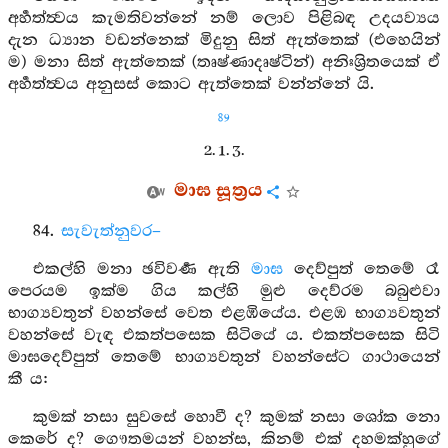
අර්‍හත්ත්‍වය කැමතිවන්නේ නම් ලොව පිළිබඳ උදයව්‍යය
දැන ධ්‍යාන වඩන්නෙක් මිදුනු සිත් ඇත්තෙක් (එහෙයින්
ම) මනා සිත් ඇත්තෙක් (තෘෂ්ණාදෘෂ්ටින්) අනිඃශ්‍රිතයෙක් ඒ
අර්‍හත්ත්‍වය අනුසස් කොට ඇත්තෙක් වන්න්නේ යි.
89
2. 1. 3.
මාඝ සූත්‍රය
84.
සැවැත්නුවර–
එකල්හි මනා ඡවිවර්‍ණ ඇති
මාඝ
දෙව්පුත් තෙමේ රෑ
පෙරයම ඉක්ම ගිය කල්හි මුළු දෙව්රම බබුළුවා
භාග්‍යවතුන් වහන්සේ වෙත එළඹියේය. එළඹ භාග්‍යවතුන්
වහන්සේ වැඳ එකත්පසෙක සිටියේ ය. එකත්පසෙක සිටි
මාඝදෙව්පුත් තෙමේ භාග්‍යවතුන් වහන්සේට ගාථායෙන්
කී ය:
කුමක් නසා සුවසේ හොවී ද? කුමක් නසා ශෝක නො
කෙරේ ද? ගෞතමයන් වහන්ස, කිනම් එක් දහමක්හුගේ