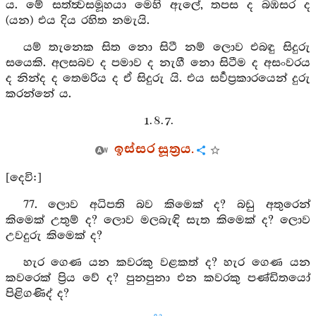
ය. මේ සත්ත්‍වසමූහයා මෙහි ඇලේ, තපස ද බඹසර ද
(යන) එය දිය රහිත නමැයි.
යම් තැනෙක සිත නො සිටී නම් ලොව එබඳු සිදුරු
සයෙකි. අලසබව ද පමාව ද නැගී නො සිටීම ද අසංවරය
ද නින්ද ද තෙමරිය ද ඒ සිදුරු යි. එය සර්‍වප්‍රකාරයෙන් දුරු
කරන්නේ ය.
1. 8. 7.
ඉස්සර සූත්‍රය.
[දෙවි:]
77. ලොව අධිපති බව කිමෙක් ද? බඩු අතුරෙන්
කිමෙක් උතුම් ද? ලොව මලබැඳි සැත කිමෙක් ද? ලොව
උවදුරු කිමෙක් ද?
හැර ගෙණ යන කවරකු වළකත් ද? හැර ගෙණ යන
කවරෙක් ප්‍රිය වේ ද? පුනපුනා එන කවරකු පණ්ඩිතයෝ
පිළිගණිද් ද?