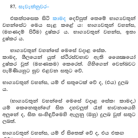
87.
සැවැත්නුවර–
එකත්පසෙක සිටි
කාමද
දෙව්පුත් තෙමේ භාග්‍යවතුන්
වහන්සේට මෙය සැළ කළේ ය: භාග්‍යවතුන් වහන්ස,
(මහණදම් පිරීම) දුෂ්කර ය. භාග්‍යවතුන් වහන්ස, ඉතා
දුෂ්කර ය.
භාග්‍යවතුන් වහන්සේ මෙසේ වදාළ සේක.
කාමද, ශීලයෙන් යුත් ස්ථිරස්වභාව ඇති ශෛක්‍ෂයෝ
දුෂ්කර වූත් (මහණකම) කෙරෙත්. ගිහිගෙන් වෙන්බවට
පැමිණියහුට සුව එළවන සතුට වේ.
භාග්‍යවතුන් වහන්ස, යම් ඒ සතුටෙක් වේ ද, (එය) දුලබ
ය.
(භාග්‍යවතුන් වහන්සේ මෙසේ වදාළ සේක: කාමද,)
යම් කෙනෙකුන්ගේ සිත දහවලුත් රෑත් භාවනායෙහි
අලුනේ ද, සිත සංහිඳුවීමෙහි ඇලුනු (ඔහු) දුලබ වූත් සතුට
ලබත්.
භාග්‍යවතුන් වහන්ස, යම් ඒ සිතෙක් වේ ද, එය එකඟ