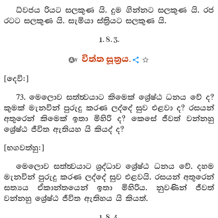
ධ්වජය රියට සලකුණ යි. දුම ගින්නට සලකුණ යි. රජ
රටට සලකුණ යි. සැමියා ස්ත්‍රියට සලකුණ යි.
1. 8. 3.
විත්ත සූත්‍රය.
[දෙවි:]
73. මෙලොව සත්ත්‍වයාට කිමෙක් ශ්‍රේෂ්ඨ ධනය වේ ද?
කුමක් මැනවින් පුරුදු කරණ ලද්දේ සුව එළවා ද? රසයන්
අතුරෙන් කිමෙක් ඉතා මිහිරි ද? කෙසේ ජීවත් වන්නහු
ශ්‍රේෂ්ඨ ජීවිත ඇතියහ යි කියද් ද?
[භගවත්හු:]
මෙලොව සත්ත්‍වයාට ශ්‍රද්ධාව ශ්‍රේෂ්ඨ ධනය වේ. දහම
මැනවින් පුරුදු කරණ ලද්දේ සුව එළවයි. රසයන් අතුරෙන්
සත්‍යය ඒකාන්තයෙන් ඉතා මිහිරිය. නුවණින් ජීවත්
වන්නහු ශ්‍රේෂ්ඨ ජීවිත ඇතිහය යි කියත්.
1. 8. 4.