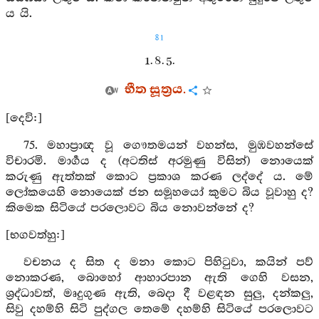
ය යි.
81
1. 8. 5.
භීත සූත්‍රය.
[දෙවි:]
75. මහාප්‍රාඥ වූ ගෞතමයන් වහන්ස, මුඹවහන්සේ
විචාරමි. මාර්‍ගය ද (අටතිස් අරමුණු විසින්) නොයෙක්
කරුණු ඇත්තක් කොට ප්‍රකාශ කරණ ලද්දේ ය. මේ
ලෝකයෙහි නොයෙක් ජන සමූහයෝ කුමට බිය වූවාහු ද?
කිමෙක සිටියේ පරලොවට බිය නොවන්නේ ද?
[භගවත්හු:]
වචනය ද සිත ද මනා කොට පිහිටුවා, කයින් පව්
නොකරණ, බොහෝ ආහාරපාන ඇති ගෙහි වසන,
ශ්‍රද්ධාවත්, මෘදුගුණ ඇති, බෙදා දී වළඳන සුලු, දන්කලු,
සිවු දහම්හි සිටි පුද්ගල තෙමේ දහම්හි සිටියේ පරලොවට