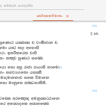
සෙරිස‍්සකවිමානං
202
7. 10.
සුණොථ
යක‍්ඛස‍්ස
ච
වාණිජාන
ච
ගමො
යත්‍ථ
තදා
අහොසි
කථං
ඉතරීතරෙන
චාපි
ිතං
තඤ‍්ච
සුණාථ
සබ‍්බෙ
.
යො
සො
අහූ
රාජා
පායාසි
නාමො
1
ානං
සහව්‍යගතො
යසස‍්සී
මොදමානොව
සකෙ
විමානෙ
ුසො
මානුසෙ
අජ‍්ඣභාසීති
.
204
වඞ‍්කෙ
අරඤ‍්ඤෙ
අමනුස‍්සට‍්ඨානෙ
ාරෙ
අප‍්පොදකෙ
අප‍්පභක‍්ඛෙ