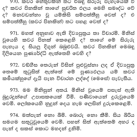
970. කවර හේතුවකින් තට එබඳු සිරුරු පැහැයෙක් වී
ද? කවර පිනකින් තාගේ සුචරිත ඵලය මෙහි සමෘද්ධ වේ
ද? මනවඩන්නා වූ යම්කිසි සම්පත්තීහු වෙත් ද? එ
සම්පත්තීහු (කවර පිනකින්) තට පහළ වෙත් ද?
971. මහත් අනුභාව ඇති දිව්‍යපුත්‍රය තා විචාරමි. මිනිස්
වූයෙහි කවර පිනක් කෙළෙහි ද? තාගේ මේ සිරුරු
පැහැය ද සියලු දිගුන් බබුළුවයි. කවර පිනකින් මෙබඳු
දිලියෙන පුණ්‍යර්ද්ධි ඇත්තෙහි වෙහි ද?
972. වඞ්ගීස තෙරුන් විසින් පුළුවුස්නා ලද ඒ දිව්‍යපුත්‍ර
තෙමේ තුටුසිත් ඇත්තේ මේ පුණ්‍යඵලය යම් කවර
කර්‍මයක්හුගේ දැයි පැන විචාරන ලද්දේ (මෙසේ) පැවැසීය.
973. මම මිනිසුන් අතරැ මිනිස් වූයෙම් පසැස් ඇති
බුදුරදුන්ගේ උපාසකයෙක් වීමි. පණිවායෙන් දුරුවූයෙම්
වෙමි. ලෝකයෙහි නුදුන් දෙය හැම ලෙසින් දුරුකෙළෙමි.
974. මත්පැන් නො බීමි. බොරු නො කීමි. සිය බිරිය
සමගම සතුටුවූයෙම් වෙමි. පහන් සිත් ඇත්තෙම් අහර ද
පැන් ද සකස් කොට මහදන් දුනිමි.