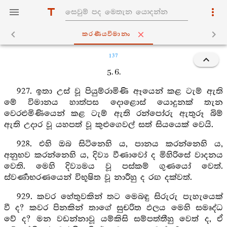
කරණීයවිමානං
137
5. 6.
927. ඉතා උස් වූ පියුම්රාමිණි ඈයෙන් කළ ටැම් ඇති
මේ විමානය හාත්පස දොළොස් යොදුනක් තැන
වෙරළුමිණියෙන් කළ ටැම් ඇති රන්පෝරු ඇතුරූ බිම්
ඇති උදාර වූ යහපත් වූ කුළුගෙවල් සත් සියයෙක් වෙයි.
928. එහි ඔබ සිටිනෙහි ය, පානය කරන්නෙහි ය,
අනුභව කරන්නෙහි ය, දිව්‍ය වීණාවෝ ද මිහිරිසේ වාදනය
වෙති. මෙහි දිව්‍යමය වූ පස්කම් ගුණයෝ වෙත්.
ස්වර්‍ණාභරණයෙන් විභූෂිත වූ නාරීහු ද රඟ දක්වත්.
929. කවර හේතුවකින් තට මෙබඳු සිරුරු පැහැයෙක්
වී ද? කවර පිනකින් තාගේ සුචරිත ඵලය මෙහි සමෘද්ධ
වේ ද? මන වඩන්නාවූ යම්කිසි සම්පත්තීහු වෙත් ද, ඒ