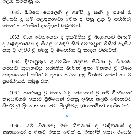
එළඹ සිටියාහු ය.
1032. ඔබගේ ගෙලෙහි දු අත්හි දු පාහි දු එසේ ම
හිසෙහි දු යම් පළඳනාවෝ වෙත් ද, ඔහු උදා වූ සරාහිරු
මෙන් හාත්පසින් දසදිගුන් බබුළුවත්.
1033. වායු වේගයෙන් ද ප්‍රකම්පිත වූ බාහුයෙහි මල්දම්
ද පළඳනාවෝ ද සියලු ගඳෙව් සිප් දන්නවුන් විසින් ඇසිය
යුතු වූ රුචිර වූ අමිශ්‍ර වූ මනෝඥ වූ නාදය විහිදුවත්.
1034. දිව්‍යපුත්‍රය උයන්බිම දෙපස සිටියා වූ රියහඬ
ගජහඬ තුරුහඬහු සුශික්‍ෂිත බැවින් ඉතා මනහර වූ වීණා
වාදකයාගේ අතින් වාදනය කරන ලද වීණාව මෙන් තා ම
ප්‍රමෝදයට පමුණුවත්.
1035. කන්කලු වූ මනහර වූ බොහෝ වූ මේ වීණාවන්
හෘදයඞ්ගම කොට ප්‍රීතියෙන් වයනු ලබන කල්හි මොනවට
හික්මුණු දිව්‍ය කන්‍යාවෝ පියුම්වල (රඟපාමින්) හැසිරෙත්.
161
1036. යම් විටෙකැ මේ ගීතයෝ ද වාදිතයෝ ද
නෘත්‍යයෝ ද එකට එකතු වෙත් ද, එකල්හි තෙල රියෙහි