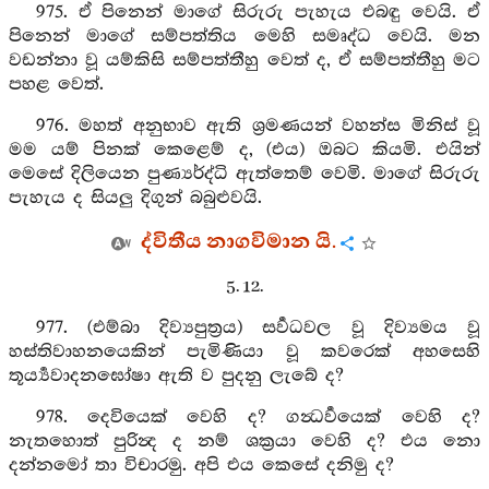
975. ඒ පිනෙන් මාගේ සිරුරු පැහැය එබඳු වෙයි. ඒ
පිනෙන් මාගේ සම්පත්තිය මෙහි සමෘද්ධ වෙයි. මන
වඩන්නා වූ යම්කිසි සම්පත්තීහු වෙත් ද, ඒ සම්පත්තීහු මට
පහළ වෙත්.
976. මහත් අනුභාව ඇති ශ්‍රමණයන් වහන්ස මිනිස් වූ
මම යම් පිනක් කෙළෙම් ද, (එය) ඔබට කියමි. එයින්
මෙසේ දිලියෙන පුණ්‍යර්ද්ධි ඇත්තෙම් වෙමි. මාගේ සිරුරු
පැහැය ද සියලු දිගුන් බබුළුවයි.
ද්විතීය නාගවිමාන යි.
5. 12.
977. (එම්බා දිව්‍යපුත්‍රය) සර්‍වධවල වූ දිව්‍යමය වූ
හස්තිවාහනයෙකින් පැමිණියා වූ කවරෙක් අහසෙහි
තූර්‍ය්‍යවාදනඝෝෂා ඇති ව පුදනු ලැබේ ද?
978. දෙවියෙක් වෙහි ද? ගන්‍ධර්‍වයෙක් වෙහි ද?
නැතහොත් පුරින්‍ද ද නම් ශක්‍රයා වෙහි ද? එය නො
දන්නමෝ තා විචාරමු. අපි එය කෙසේ දනිමු ද?