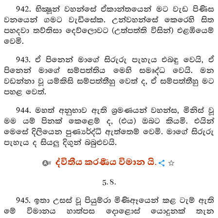
942. භික්‍ෂූන් වහන්සේ ඒකාන්තයෙන් මට වැඩ පිණිස
වනයෙන් ගමට වැඩිසේක. උන්වහන්සේ කෙරෙහි සිත
පහදවා තව්තිසා දෙව්ලොවට (උත්පත්ති විසින්) එළඹියෙම්
වෙමි.
943. ඒ පිනෙන් මාගේ සිරුරු පැහැය එබඳු වෙයි, ඒ
පිනෙන් මාගේ සම්පත්තිය මෙහි සමෘද්ධ වෙයි. මන
වඩන්නා වූ යම්කිසි සම්පත්තීහු වෙත් ද, ඒ සම්පත්තීහු මට
පහළ වෙත්.
944. මහත් අනුභාව ඇති ශ්‍රමණයන් වහන්ස, මිනිස් වූ
මම යම් පිනක් කෙළෙම් ද, (එය) ඔබට කියමි. එයින්
මෙසේ දිලියෙන පුණ්‍යර්ද්ධි ඇත්තෙම් වෙමි. මාගේ සිරුරු
පැහැය ද සියලු දිගුන් බබුළුවයි.
ද්විතීය කරණීය විමාන යි.
5. 8.
945. ඉතා උසස් වූ පියුම්රා මිණිඈයෙන් කළ ටැම් ඇති
මේ විමානය හාත්පස දොළොස් යොදුනක් තැන