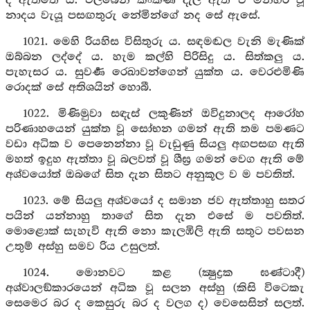
ද ඇත්තේ ය. එල්බෙන කිංකිණි දැල් ඇති ඒ මනහර වූ
නාදය වැයූ පසඟතුරු නේමින්ගේ නද සේ ඇසේ.
1021. මෙහි රියහිස විසිතුරු ය. සඳමඬල වැනි මැණික්
ඔබ්බන ලද්දේ ය. හැම කල්හි පිරිසිදු ය. සිත්කලු ය.
පැහැසර ය. සුවර්‍ණ රෙඛාවන්ගෙන් යුක්ත ය. වෙරළුමිණි
රොදක් සේ අතිශයින් හොබී.
1022. මිණිමුවා සඳැස් ලකුණින් ඔවිදුනාලද ආරෝහ
පරිණාහයෙන් යුක්ත වූ සෝභන ගමන් ඇති තම පමණට
වඩා අධික ව පෙනෙන්නා වූ වැඩුණු සියලු අඟපසඟ ඇති
මහත් ඉදුහ ඇත්තා වූ බලවත් වූ ශීඝ්‍ර ගමන් වෙග ඇති මේ
අශ්වයෝත් ඔබගේ සිත දැන සිතට අනුකූල ව ම පවතිත්.
1023. මේ සියලු අශ්වයෝ ද සමාන ජව ඇත්තාහු සතර
පයින් යන්නාහු තාගේ සිත දැන එසේ ම පවතිත්.
මොළොක් සැහැවි ඇති නො කැලඹිලි ඇති සතුට පවසන
උතුම් අස්හු සමව රිය උසුලත්.
1024. මොනවට කළ (ක්‍ෂුද්‍රක ඝණ්ටාදී)
අශ්වාලඞ්කාරයෙන් අධික වූ සලන අස්හු (කිසි විටෙකැ
සෙමෙර බර ද කෙසුරු බර ද වලග ද) වෙසෙසින් සලත්.