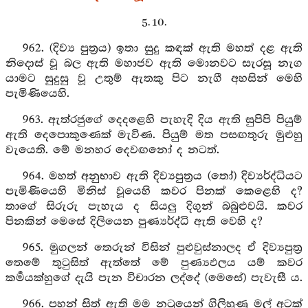
5. 10.
962. (දිව්‍ය පුත්‍රය) ඉතා සුදු කඳක් ඇති මහත් දළ ඇති
නිදොස් වූ බල ඇති මහාජව ඇති මොනවට සැරසූ නැග
යාමට සුදුසු වූ උතුම් ඇතකු පිට නැගී අහසින් මෙහි
පැමිණියෙහි.
963. ඇත්රජුගේ දෙදළෙහි පැහැදි දිය ඇති සුපිපි පියුම්
ඇති දෙපොකුණෙක් මැවිණ. පියුම් මත පසඟතුරු මුළුහු
වැයෙති. මේ මනහර දෙවඟනෝ ද නටත්.
964. මහත් අනුභාව ඇති දිව්‍යපුත්‍රය (තෝ) දිව්‍යර්ද්ධියට
පැමිණියෙහි මිනිස් වූයෙහි කවර පිනක් කෙළෙහි ද?
තාගේ සිරුරු පැහැය ද සියලු දිගුන් බබුළුවයි. කවර
පිනකින් මෙසේ දිලියෙන පුණ්‍යර්ද්ධි ඇති වෙහි ද?
965. මුගලන් තෙරුන් විසින් පුළුවුස්නාලද ඒ දිව්‍යපුත්‍ර
තෙමේ තුටුසිත් ඇත්තේ මේ පුණ්‍යඵලය යම් කවර
කර්‍මයක්හුගේ දැයි පැන විචාරන ලද්දේ (මෙසේ) පැවැසී ය.
966. පහන් සිත් ඇති මම නටුයෙන් ගිලිහුණු මල් අටක්