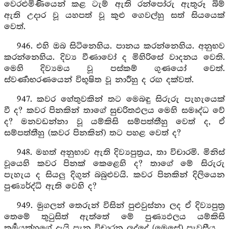
වෙරළුමිණියෙන් කළ ටැම් ඇති රන්පෝරු ඇතුරූ බිම්
ඇති උදාර වූ යහපත් වූ කුළු ගෙවල්හු සත් සියයෙක්
වෙත්.
946. එහි ඔබ සිටිනෙහිය. පානය කරන්නෙහිය. අනුභව
කරන්නෙහිය. දිව්‍ය වීණාවෝ ද මිහිරිසේ වාදනය වෙති.
මෙහි දිව්‍යමය වූ පස්කම් ගුණයෝ වෙත්.
ස්වර්‍ණාභරණයෙන් විභූෂිත වූ නාරීහු ද රඟ දක්වත්.
947. කවර හේතුවකින් තට මෙබඳු සිරුරු පැහැයෙක්
වී ද? කවර පිනකින් තාගේ සුචරිතඵලය මෙහි සමෘද්ධ වේ
ද? මනවඩන්නා වූ යම්කිසි සම්පත්තීහු වෙත් ද, ඒ
සම්පත්තීහු (කවර පිනකින්) තට පහළ වෙත් ද?
948. මහත් අනුභාව ඇති දිව්‍යපුත්‍රය, තා විචාරමි. මිනිස්
වූයෙහි කවර පිනක් කෙළෙහි ද? තාගේ මේ සිරුරු
පැහැය ද සියලු දිගුන් බබුළුවයි. කවර පිනකින් දිලියෙන
පුණ්‍යර්ද්ධි ඇති වෙහි ද?
949. මුගලන් තෙරුන් විසින් පුළුවුස්නා ලද ඒ දිව්‍යපුත්‍ර
තෙමේ තුටුසිත් ඇත්තේ මේ පුණ්‍යඵලය යම්කිසි
කර්‍මයක්හුගේ දැයි පැන විචාරන ලද්දේ (මෙසේ) පැවසීය.