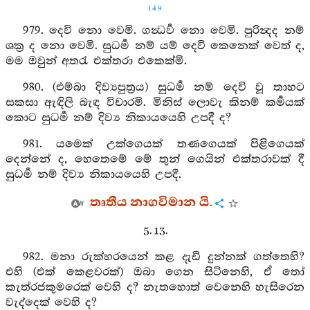
149
979. දෙවි නො වෙමි. ගන්‍ධර්‍ව නො වෙමි. පුරින්‍දද නම්
ශක්‍ර ද නො වෙමි. සුධර්‍ම නම් යම් දෙවි කෙනෙක් වෙත් ද,
මම ඔවුන් අතරැ එක්තරා එකෙක්මි.
980. (එම්බා දිව්‍යපුත්‍රය) සුධර්‍ම නම් දෙවි වූ තාහට
සකසා ඇඳිලි බැඳ විචාරමි. මිනිස් ලොවැ කිනම් කර්‍මයක්
කොට සුධර්‍ම නම් දිව්‍ය නිකායයෙහි උපදී ද?
981. යමෙක් උක්ගෙයක් තණගෙයක් පිළිගෙයක්
දෙන්නේ ද, හෙතෙමේ මේ තුන් ගෙයින් එක්තරාවක් දී
සුධර්‍ම නම් දිව්‍ය නිකායයෙහි උපදී.
තෘතීය නාගවිමාන යි.
5. 13.
982. මනා රුක්හරයෙන් කළ දැඩි දුන්නක් ගත්තෙහි?
එහි (එක් කෙළවරක්) ඔබා ගෙන සිටිනෙහි, ඒ තෝ
කැත්රජකුමරෙක් වෙහි ද? නැතහොත් වෙනෙහි හැසිරෙන
වැද්දෙක් වෙහි ද?