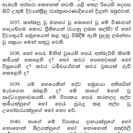
ඇතැම් අප්සරා කෙනෙක් නටති. යළි තෙල රියෙහි දෙපස
සිටි උතුම් දිව්‍යස්ත්‍රීහු (වස්ත්‍රාභරණාදියෙන් දිගුන්) බබුළුවත්.
1037. කන්කලු වූ මනහර වූ බොහෝ වූ මේ වීණාවන්
හෘදයඞ්ගම කොට ප්‍රීතියෙන් (වයනු ලබන කල්හි) ඒ තෝ
දිව්‍යතූර්‍ය්‍ය සමූහයෙන් කළ තුටු පිබිදීම් ඇති පුදනු ලබන්නා
වූ ශක්‍රයා මෙන් සතුටු වෙති.
1038. තෝ පෙරැ මිනිස් වූයෙහි පෙරැ අත්බැව්හි කිනම්
කර්‍මයක් කෙළෙහි ද? තෝ කවර පෙහෙවසක් හෝ
විසූයෙහි ද? කවර ධර්‍මචර්‍ය්‍යාවක් කවර ව්‍රතයක් රුචි
කෙළෙහි ද?
1039. යම් හෙයෙකින් දේව සමූහයා අතිශයින්
මැඩගෙන බබළහි ද? මේ තාගේ මහත් වූ
ඍද්ධ්‍යනුභාවයෙකි. මේ විපාකය පෙරැ කරනලද අල්ප
කර්‍මයක්හුගේ හෝ පෙරැ පුරුදු කළ අල්ප වූ
උපෝසථයක්හුගේ හෝ නො වේ.
1040. තාගේ මේ විපාකය දානයක්හුගේ හෝ
නොහොත් ශීලයක්හුගේ හෝ නොහොත් අඤ්ජලි