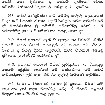
වෙති. මෙහි දිව්‍යමය වූ පස්කම් ගුණයෝ වෙති.
ස්වර්‍ණාභරණයෙන් විභූෂිත වූ නාරීහු ද රඟ දක්වත්.
938. කවර හේතුවකින් තට මෙබඳු සිරුරු පැහැයෙක්
වී ද? කවර පිනකින් තාගේ සුචරිතඵලය මෙහි සමෘද්ධ වේ
ද? මනවඩන්නා වූ යම්කිසි සම්පත්තීහු වෙත් ද, ඒ
සම්පත්තීහු (කවර පිනකින්) තට පහළ වෙත් ද?
939. මහත් අනුභාව ඇති දිව්‍යපුත්‍රය තා විචාරමි. මිනිස්
වූයෙහි කවර පිනක් කෙළෙහි ද? තාගේ මේ සිරුරු
පැහැය ද සියලු දිගුන් බබුළුවයි. කවර පිනකින් මෙබඳු
දිලියෙන පුණ්‍යර්ද්ධි ඇතිවෙහි ද?
940. මුගලන් තෙරුන් විසින් පුළුවුස්නා ලද දිව්‍යපුත්‍ර
තෙමේ තුටුසිත් ඇත්තේ මේ පුණ්‍යඵලය යම් කවර
කර්‍මයක්හුගේ දැයි පැන විචාරන ලද්දේ (මෙසේ) පැවසීය.
941. (තමහට හිතාහිත) දන්නා වූ ප්‍රාඥයා විසින් යම්
තැනෙක දුන් දෙය මහත්ඵල වේද, ඒ මනාව පිළිපන්
භික්‍ෂූන් කෙරෙහි පින් කළ යුතු ය.
141