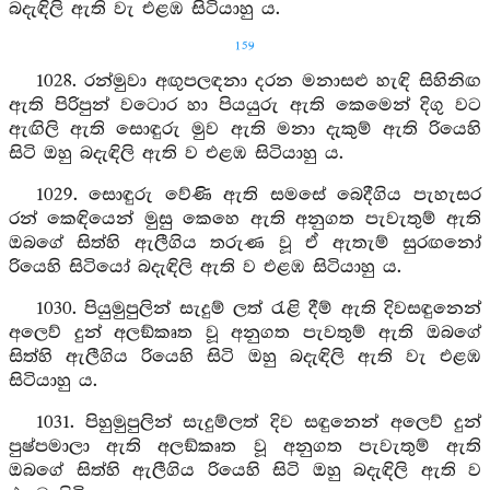
බදැඳිලි ඇති වැ එළඹ සිටියාහු ය.
159
1028. රන්මුවා අඟුපලඳනා දරන මනාසළු හැඳි සිහිනිඟ
ඇති පිරිපුන් වටොර හා පියයුරු ඇති කෙමෙන් දිගු වට
ඇඟිලි ඇති සොඳුරු මුව ඇති මනා දැකුම් ඇති රියෙහි
සිටි ඔහු බදැඳිලි ඇති ව එළඹ සිටියාහු ය.
1029. සොඳුරු වේණි ඇති සමසේ බෙදීගිය පැහැසර
රන් කෙඳියෙන් මුසු කෙහෙ ඇති අනුගත පැවැතුම් ඇති
ඔබගේ සිත්හි ඇලීගිය තරුණ වූ ඒ ඇතැම් සුරඟනෝ
රියෙහි සිටියෝ බදැඳිලි ඇති ව එළඹ සිටියාහු ය.
1030. පියුමුපුලින් සැදුම් ලත් රැළි දීම් ඇති දිවසඳුනෙන්
අලෙව් දුන් අලඞ්කෘත වූ අනුගත පැවතුම් ඇති ඔබගේ
සිත්හි ඇලීගිය රියෙහි සිටි ඔහු බදැඳිලි ඇති වැ එළඹ
සිටියාහු ය.
1031. පිහුමුපුලින් සැදුම්ලත් දිව සඳුනෙන් අලෙව් දුන්
පුෂ්පමාලා ඇති අලඞ්කෘත වූ අනුගත පැවැතුම් ඇති
ඔබගේ සිත්හි ඇලීගිය රියෙහි සිටි ඔහු බදැඳිලි ඇති ව