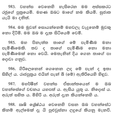
983. වහන්ස වෙනෙහි හැසිරෙන මම අස්සකරට
රජුගේ පුත්‍රයෙමි. මහණ ඔබට මාගේ නම කියමි. සුජාත
යැයි මා දනිත්.
984. මම මුවන් සොයන්නෙම් මහවලැ වැදුනෙම් මුවකු
නො දිටිමි. මම ඔබ ම දැක සිටියෙම් වෙමි.
985. මහ පිනැත්ත තාගේ මේ පැමිණීම මනා
පැමිණීමෙකි. තව ද තාගේ පැමිණීම නො මනා
පැමිණීමෙක් නො වෙයි. මෙතැනින් දිය ගෙන තාගේ පා
දොවා ගනුව.
986. ගිරිලෙනෙන් ගෙනෙන ලද මේ පැන් ද ඉතා
සිහිල් ය. රාජපුත්‍රය එයින් පැන් බී (මේ) ඇතිරියෙහි හිඳුව.
987. මහර්ෂීන් වහන්ස ඒකාන්තයෙන් ම ඔබ
වහන්සේගේ වචනය යහපත් ය. ඇසිය යුතු ය. නිදොස් ය.
අරුත් සහිත ය. මිහිරි ය. අරුත් දැන කියන්නෙහි ය.
988. ඍෂි ශ්‍රේෂ්ඨය වෙනෙහි වසන ඔබ වහන්සේට
කිනම් ඇල්මෙක් දැ යි පුළුවුස්නා ලදුයේ කියනු මැනවි.