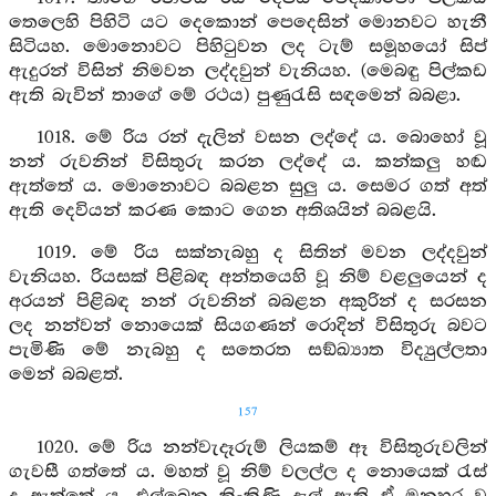
තෙලෙහි පිහිටි යට දෙකොන් පෙදෙසින් මොනවට හැනී
සිටියහ. මොනොවට පිහිටුවන ලද ටැම් සමූහයෝ සිප්
ඇදුරන් විසින් නිමවන ලද්දවුන් වැනියහ. (මෙබඳු පිල්කඩ
ඇති බැවින් තාගේ මේ රථය) පුණුරැසි සඳමෙන් බබළා.
1018. මේ රිය රන් දැලින් වසන ලද්දේ ය. බොහෝ වූ
නන් රුවනින් විසිතුරු කරන ලද්දේ ය. කන්කලු හඬ
ඇත්තේ ය. මොනොවට බබළන සුලු ය. සෙමර ගත් අත්
ඇති දෙවියන් කරණ කොට ගෙන අතිශයින් බබළයි.
1019. මේ රිය සක්නැබහු ද සිතින් මවන ලද්දවුන්
වැනියහ. රියසක් පිළිබඳ අන්තයෙහි වූ නිම් වළලුයෙන් ද
අරයන් පිළිබඳ නන් රුවනින් බබළන අකුරින් ද සරසන
ලද නන්වන් නොයෙක් සියගණන් රොදින් විසිතුරු බවට
පැමිණි මේ නැබහු ද සතෙරත සඞ්ඛ්‍යාත විද්‍යුල්ලතා
මෙන් බබළත්.
157
1020. මේ රිය නන්වැදෑරුම් ලියකම් ඈ විසිතුරුවලින්
ගැවසී ගත්තේ ය. මහත් වූ නිම් වලල්ල ද නොයෙක් රැස්