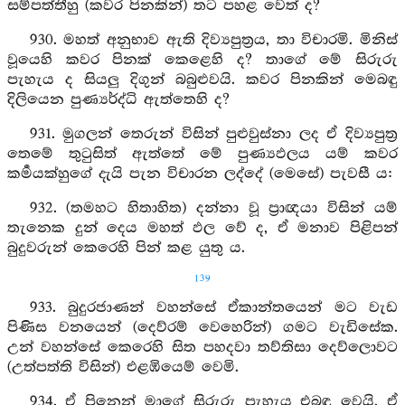
සම්පත්තීහු (කවර පිනකින්) තට පහළ වෙත් ද?
930. මහත් අනුභාව ඇති දිව්‍යපුත්‍රය, තා විචාරමි. මිනිස්
වූයෙහි කවර පිනක් කෙළෙහි ද? තාගේ මේ සිරුරු
පැහැය ද සියලු දිගුන් බබුළුවයි. කවර පිනකින් මෙබඳු
දිලියෙන පුණ්‍යර්ද්ධි ඇත්තෙහි ද?
931. මුගලන් තෙරුන් විසින් පුළුවුස්නා ලද ඒ දිව්‍යපුත්‍ර
තෙමේ තුටුසිත් ඇත්තේ මේ පුණ්‍යඵලය යම් කවර
කර්‍මයක්හුගේ දැයි පැන විචාරන ලද්දේ (මෙසේ) පැවසී ය:
932. (තමහට හිතාහිත) දන්නා වූ ප්‍රාඥයා විසින් යම්
තැනෙක දුන් දෙය මහත් ඵල වේ ද, ඒ මනාව පිළිපන්
බුදුවරුන් කෙරෙහි පින් කළ යුතු ය.
139
933. බුදුරජාණන් වහන්සේ ඒකාන්තයෙන් මට වැඩ
පිණිස වනයෙන් (දෙව්රම් වෙහෙරින්) ගමට වැඩිසේක.
උන් වහන්සේ කෙරෙහි සිත පහදවා තව්තිසා දෙව්ලොවට
(උත්පත්ති විසින්) එළඹියෙම් වෙමි.
934. ඒ පිනෙන් මාගේ සිරුරු පැහැය එබඳු වෙයි. ඒ