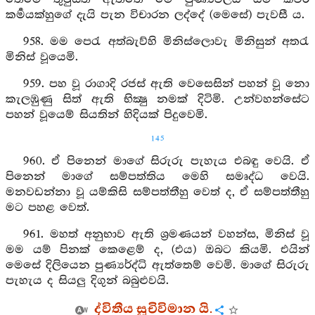
කර්‍මයක්හුගේ දැයි පැන විචාරන ලද්දේ (මෙසේ) පැවසී ය.
958. මම පෙරැ අත්බැව්හි මිනිස්ලොවැ මිනිසුන් අතරැ
මිනිස් වූයෙමි.
959. පහ වූ රාගාදි රජස් ඇති වෙසෙසින් පහන් වූ නො
කැලඹුණු සිත් ඇති භික්‍ෂු නමක් දිටිමි. උන්වහන්සේට
පහන් වූයෙම් සියතින් හිදියක් පිදුවෙමි.
145
960. ඒ පිනෙන් මාගේ සිරුරු පැහැය එබඳු වෙයි. ඒ
පිනෙන් මාගේ සම්පත්තිය මෙහි සමෘද්ධ වෙයි.
මනවඩන්නා වූ යම්කිසි සම්පත්තීහු වෙත් ද, ඒ සම්පත්තීහු
මට පහළ වෙත්.
961. මහත් අනුභාව ඇති ශ්‍රමණයන් වහන්ස, මිනිස් වූ
මම යම් පිනක් කෙළෙම් ද, (එය) ඔබට කියමි. එයින්
මෙසේ දිලියෙන පුණ්‍යර්ද්ධි ඇත්තෙම් වෙමි. මාගේ සිරුරු
පැහැය ද සියලු දිගුන් බබුළුවයි.
ද්විතීය සූචිවිමාන යි.