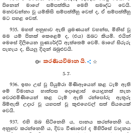
පිනෙන් මාගේ සම්පත්තිය මෙහි සමෘද්ධ වෙයි.
මනවඩන්නා වූ යම්කිසි සම්පත්තීහු වෙත් ද, ඒ සම්පත්තීහු
මට පහළ වෙත්.
935. මහත් අනුභාව ඇති ශ්‍රමණයන් වහන්ස, මිනිස් වූ
මම යම් පිනක් කෙළෙම් ද, (එය) ඔබට කියමි. එයින්
මෙසේ දිලියෙන පුණ්‍යර්ද්ධි ඇත්තෙම් වෙමි. මාගේ සිරුරු
පැහැය ද, සියලු දිගුන් බබුළුවයි.
කරණීයවිමාන යි.
5. 7.
936. ඉතා උස් වූ පියුම්රා මිණිඈයෙන් කළ ටැම් ඇති
මේ විමානය හාත්පස දොළොස් යොදුනක් තැන
වෙරළුමිණියෙන් කළ ටැම් ඇති රන්පෝරු ඇතුරූ
බිම්ඇති උදාර වූ යහපත් වූ කුළුගෙවල් සත් සියයෙක්
වෙයි.
937. එහි ඔබ සිටිනෙහි ය, පානය කරන්නෙහි ය,
අනුභව කරන්නෙහි ය, දිව්‍ය වීණාවෝ ද මිහිරිසේ වාදනය