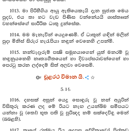
1013. මා පිරිහීගිය ආයු ඇතියෙකැයි දැන සුජාත මෙය
පුදව, එය තා හට වැඩ පිණිස වන්නේයයි ශාස්තෲන්
වහන්සේගේ සාරීරික ධාතු දුන්සේක.
1014. මම මැනැවින් යෙදුණෙමි. ඒ ධාතූන් ගඳින් මලින්
පුදා මිනිස් සිරුර හැරැපියා නඳුන් වෙනෙහි උපන්මි.
1015. නන්වැදෑරුම් පක්‍ෂි සමූහයාගෙන් යුත් මනරම් වූ
නඳුනුයනෙහි නෘත්‍යගීතයෙන් හා දිව්‍යප්සරාවන්ගෙන් හා
පෙරටු කරන ලද්දෙම් සිත් අලවා වෙසෙමි.
චූළරථ විමාන යි.
5. 14.
1016. දහසක් අසුන් යෙදූ සොඳුරු වූ නන් අයුරින්
විසිතුරු කරණ ලද මේ රියට නැඟ උයන්බිම සමීපයට
යන්නා වූ (තෝ) භූත පති වූ පුරින්‍දද නම් සක්දෙවිඳු මෙන්
(බබළහි).
1017. තාගේ රන්මය රිය දෙපස වේදිකාවෝ පිල්කඩ