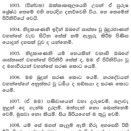
1003. (පින්වත) ඔක්කාකකුලයෙහි උපන් ඒ පුරුෂ
ශ්‍රේෂ්ඨ තෙමේ එහි පෙරදිග දනව්වෙහි විය. හෙ තෙමේත්
පිරිනිවියේ වෙයි.
1004. නිදුකාණෙනි ඉදින් ඔබගේ ශාස්තෘ වූ බුදුරජාණන්
වහන්සේ වැඩ සිටින සේක් නම් ඇසුරු කිරීම පිණිස
යොදුන් දහසක් වුව ද යන්නෙමි.
1005. නිදුකාණෙනි යම් හෙයකින් වනාහි ඔබගේ
ශාස්තෲන් වහන්සේ පිරිනිවී සේක් ද, මම ඒ පිරිනිවියා වූ
ද මහාවීරයන් වහන්සේ සරණ කොට යෙමි.
1006. මම බුදුන් සරණ කොට යෙමි. නරදේවයන්
වහන්සේගේ අනුත්තර වූ ධර්‍මය ද සඞ්ඝයා ද සරණ කොට
යෙමි.
1007. (ඒ මම) පණිවායෙන් වහා දුරුවෙමි. ලොවැ
නුදුන් දෙ ගැන්ම දුරලමි. මත්පැන් නො බොන්නෙම්
වෙමි. මුසවා නො කියමි. සිය බිරියගෙන් ම තුටු වෙමි.
1008. යම් සේ මහත් කැලුම් ඇති හිරු අහසෙහි රිසි