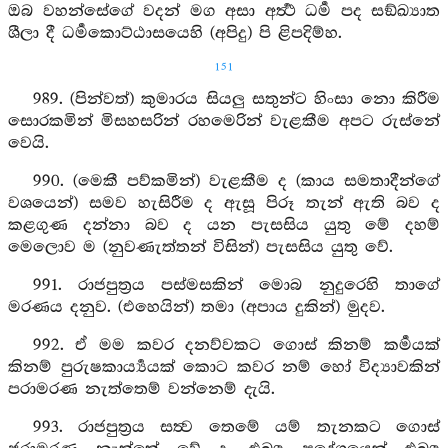
ඔබ වහන්සේගේ වදන් මග අසා අර්‍ත්‍ථ ධර්‍ම පද සඞ්ඛ්‍යාත
ශීලා දී ධර්‍මකොට්ඨාසයෙහි (අපිදු) පි ළිපදිම්හ.
151
989. (පින්වත්) කුමාරය සියලු සතුන්ට හිංසා නො කිරීම
සොරකමින් මිසහසරින් රහමෙරින් වැළකීම අපට රුස්නේ
වෙයි.
990. (මෙකී පව්කමින්) වැළකීම ද (කාය සමතාදීන්ගේ
වශයෙන්) සමව හැසිරීම ද ඇසූ පිරූ තැන් ඇති බව ද
කළගුණ දන්නා බව ද යන පැසසිය යුතු මේ දහම්
මෙලොව ම (නුවණැත්තන් විසින්) පැසසිය යුතු වේ.
991. රාජපුත්‍රය පස්මසකින් මොබ නුදුරෙහි තාගේ
මරණය දනුව. (එහෙයින්) තමා (අපාය දුකින්) මුදව.
992. ඒ මම කවර දනව්වකට ගොස් කිනම් කර්‍මයක්
කිනම් පුරුෂකාර්‍ය්‍යයක් කොට කවර නම් හෝ විද්‍යාවකින්
පරාමරණ නැත්තෙම් වන්නෙම් දැයි.
993. රාජපුත්‍රය සත්‍ව තෙමේ යම් තැනකට ගොස්