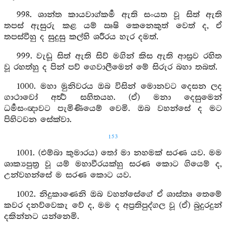
998. ශාන්ත කායවාග්කර්‍ම ඇති සංයත වූ සිත් ඇති
තපස් ඇසුරු කළ යම් ඍෂි කෙනෙකුත් වෙත් ද, ඒ
තපස්වීහු ද සුදුසු කල්හි ශරීරය හැර දමත්.
999. වැඩූ සිත් ඇති සිව් මගින් කිස ඇති ආස්‍රව රහිත
වූ රහත්හු ද පින් පව් ගෙවාලීමෙන් මේ සිරුර බහා තබත්.
1000. මහා මුනිවරය ඔබ විසින් මොනවට දෙසන ලද
ගාථාවෝ අර්‍ත්‍ථ සහිතයහ. (ඒ) මනා දෙසුමෙන්
ධර්‍මසංඥාවට පැමිණියෙම් වෙමි. ඔබ වහන්සේ ද මට
පිහිටවන සේක්වා.
153
1001. (එම්බා කුමාරය) තෝ මා නහමක් සරණ යව. මම
ශාක්‍යපුත්‍ර වූ යම් මහාවීරයක්හු සරණ කොට ගියෙම් ද,
උන්වහන්සේ ම සරණ කොට යව.
1002. නිදුකාණෙනි ඔබ වහන්සේගේ ඒ ශාස්තෘ තෙමේ
කවර දනව්වෙකැ වේ ද, මම ද අප්‍රතිපුද්ගල වූ (ඒ) බුදුරදුන්
දකින්නට යන්නෙමි.