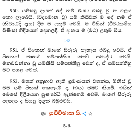
950. යම්බඳු දැයක් දේ නම් එයට එබඳු වූ ම ඵලය
නො ලැබෙයි. (විද්‍යමාන වූ) යම් කිසිවක් ම දේ නම් ඒ
(නිවැරැදි දැය) දීම ම උතුම් වෙයි. ම විසින් (චීවරකර්‍මය
පිණිස) හිදියෙක් දෙනලදී. ඒ දානය ම (මට) උතුම් විය.
143
951. ඒ පිනෙන් මාගේ සිරුරු පැහැය එබඳු වෙයි. ඒ
පිනෙන් මාගේ සම්පත්තිය මෙහි සමෘද්ධ වෙයි.
මනවඩන්නා වූ යම්කිසි සම්පත්තීහු වෙත් ද, ඒ සම්පත්තීහු
මට පහළ වෙත්.
952. මහත් අනුභාව ඇති ශ්‍රමණයන් වහන්ස, මිනිස් වූ
මම යම් පිනක් කෙළෙම් ද, (එය) ඔබට කියමි. එයින්
මෙසේ දිලියෙන පුණ්‍යර්ධි ඇත්තෙම් වෙමි. මාගේ සිරුරු
පැහැය ද සියලු දිගුන් බබුළුවයි.
සුචිවිමාන යි.
5. 9.