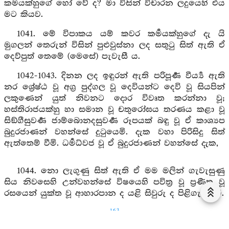
කර්‍මයක්හුගේ හෝ වේ ද? මා විසින් විචාරන ලදුයෙහි එය
මට කියව.
1041. මේ විපාකය යම් කවර කර්‍මයක්හුගේ දැ යි
මුගලන් තෙරුන් විසින් පුළුවුස්නා ලද සතුටු සිත් ඇති ඒ
දෙව්පුත් තෙමේ (මෙසේ) පැවැසී ය.
1042-1043. දිනන ලද ඉඳුරන් ඇති පරිපූර්‍ණ වීර්‍ය්‍ය ඇති
නර ශ්‍රේෂ්ඨ වූ අග්‍ර පුද්ගල වූ දෙවියන්ට දෙවි වූ සියපින්
ලකුණෙන් යුත් නිවනට දොර විවෘත කරන්නා වූ;
හස්තිරාජයක්හු හා සමාන වූ චතුරෝඝය තරණය කළා වූ
සිඞ්ගීසුවර්‍ණ ජාම්බොනදසුවර්‍ණ රූපයක් බඳු වූ ඒ කාශ්‍යප
බුදුරජාණන් වහන්සේ දුටුයෙමි. දැක වහා පිරිසිදු සිත්
ඇත්තෙම් වීමි. ධර්‍මධ්වජ වූ ඒ බුදුරජාණන් වහන්සේ දැක,
1044. නො ලැගුණු සිත් ඇති ඒ මම මලින් ගැවැසුණු
සිය නිවසෙහි උන්වහන්සේ විෂයෙහි පවිත්‍ර වූ ප්‍රණීත වූ
රසයෙන් යුක්ත වූ ආහාරපාන ද යළි සිවුරු ද පිළිගැන්වීමි.
163
1045. ඒ ද්විපදෝත්තම වූ සර්‍වඥයන් වහන්සේ