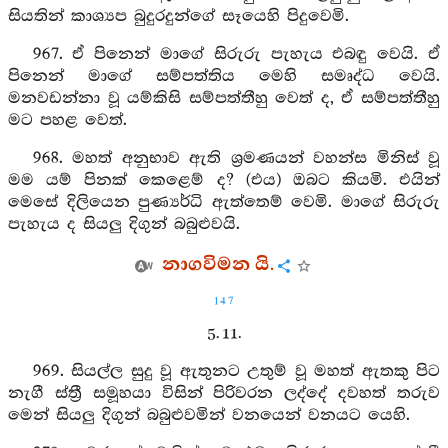
සියතින් කාශ්‍යප බුදුරදුන්ගේ සෑයෙහි පිදුවෙමි.
967. ඒ පිනෙන් මාගේ සිරුරු පැහැය එබඳු වෙයි. ඒ
පිනෙන් මාගේ සම්පත්තිය මෙහි සමෘද්ධ වෙයි.
මනවඩන්නා වූ යම්කිසි සම්පත්තීහු වෙත් ද, ඒ සම්පත්තීහු
මට පහළ වෙත්.
968. මහත් අනුභාව ඇති ශ්‍රමණයන් වහන්ස මිනිස් වූ
මම යම් පිනක් කෙළෙම් ද? (එය) ඔබට කියමි. එයින්
මෙසේ දිලියෙන පුණ්‍යර්ධි ඇත්තෙම් වෙමි. මාගේ සිරුරු
පැහැය ද සියලු දිගුන් බබුළුවයි.
නාගවිමන යි.
147
5. 11.
969. සියල්ල සුදු වූ ඇතුනට උතුම් වූ මහත් ඇතකු පිට
නැගී ස්ත්‍රී සමූහයා විසින් පිරිවරන ලද්දේ දවහත් තරුව
මෙන් සියලු දිගුන් බබුළුවමින් වනයෙන් වනයට යෙහි.