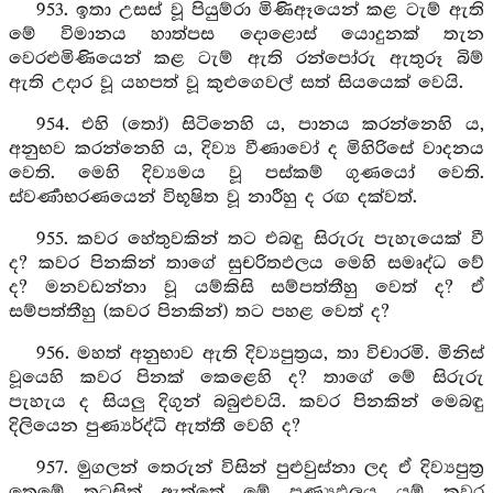
953. ඉතා උසස් වූ පියුම්රා මිණිඈයෙන් කළ ටැම් ඇති
මේ විමානය හාත්පස දොළොස් යොදුනක් තැන
වෙරළුමිණියෙන් කළ ටැම් ඇති රන්පෝරු ඇතුරූ බිම්
ඇති උදාර වූ යහපත් වූ කුළුගෙවල් සත් සියයෙක් වෙයි.
954. එහි (තෝ) සිටිනෙහි ය, පානය කරන්නෙහි ය,
අනුභව කරන්නෙහි ය, දිව්‍ය වීණාවෝ ද මිහිරිසේ වාදනය
වෙති. මෙහි දිව්‍යමය වූ පස්කම් ගුණයෝ වෙති.
ස්වර්‍ණාභරණයෙන් විභූෂිත වූ නාරීහු ද රඟ දක්වත්.
955. කවර හේතුවකින් තට එබඳු සිරුරු පැහැයෙක් වී
ද? කවර පිනකින් තාගේ සුචරිතඵලය මෙහි සමෘද්ධ වේ
ද? මනවඩන්නා වූ යම්කිසි සම්පත්තීහු වෙත් ද? ඒ
සම්පත්තීහු (කවර පිනකින්) තට පහළ වෙත් ද?
956. මහත් අනුභාව ඇති දිව්‍යපුත්‍රය, තා විචාරමි. මිනිස්
වූයෙහි කවර පිනක් කෙළෙහි ද? තාගේ මේ සිරුරු
පැහැය ද සියලු දිගුන් බබුළුවයි. කවර පිනකින් මෙබඳු
දිලියෙන පුණ්‍යර්ද්ධි ඇත්තී වෙහි ද?
957. මුගලන් තෙරුන් විසින් පුළුවුස්නා ලද ඒ දිව්‍යපුත්‍ර
තෙමේ තුටුසිත් ඇත්තේ මේ පුණ්‍යඵලය යම් කවර