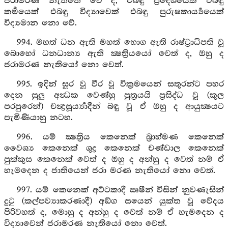
ජරාමරණ නැත්තේ වේ ද, එබඳු ප්‍රදේශයෙක් එබඳු
කර්‍මයෙක් එබඳු විද්‍යාවෙක් එබඳු පුරුෂකාර්‍ය්‍යයෙක්
විද්‍යමාන නො වේ.
994. මහත් ධන ඇති මහත් භොග ඇති රාෂ්ට්‍රාධිපති වූ
බොහෝ ධනධාන්‍ය ඇති ක්‍ෂත්‍රියයෝ වෙත් ද, ඔහු ද
ජරාමරණ නැතියෝ නො වෙත්.
995. ඉදින් සූර වූ වීර වූ වික්‍රමයෙන් සතුරන්ට පහර
දෙන සුලු අන්‍ධක වෙණ්හු පුත්‍රයයි ප්‍රසිද්ධ වූ (කුල
පරපුරෙන්) චන්‍ද්‍රසූර්‍ය්‍යාදීන් බඳු වූ ඒ ඔහු ද ආයුක්‍ෂයට
පැමිණියාහු නටහ.
996. යම් ක්‍ෂත්‍රිය කෙනෙක් බ්‍රාහ්මණ කෙනෙක්
වෛශ්‍ය කෙනෙක් ශුද්‍ර කෙනෙක් චණ්ඩාල කෙනෙක්
පුක්කුස කෙනෙක් වෙත් ද ඔහු ද අන්හු ද වෙත් නම් ඒ
හැමදෙන ද ජාතියෙන් ජරා මරණ නැතියෝ නො වෙත්.
997. යම් කෙනෙක් අට්ටකාදී ඍෂීන් විසින් නුවණැසින්
දුටු (කල්පව්‍යාකරණාදී) අඞ්ග සයෙන් යුක්ත වූ වේදය
පිරිවහත් ද, මොහු ද අන්හු ද වෙත් නම් ඒ හැමදෙන ද
විද්‍යාවෙන් ජරාමරණ නැතියෝ නො වෙත්.