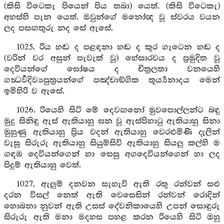
(කිසි විටෙකැ පියෙන් පිය තබා) යෙත්. (කිසි විටෙකැ)
අහස්හි පැන යෙත්. ඔවුන්ගේ මනෝඥ වූ ස්වරය වයන
ලද පසඟතුරු නද සේ ඇසේ.
1025. රිය හඬ ද පළඳනා හඬ ද කුර ගැටෙන හඬ ද
(වරින් වර අසුන් පැවැත් වූ) හේසාරවය ද ප්‍රමුදිත වූ
දෙවියන්ගේ ඝෝෂය ද චිත්‍රලතා වනයෙහි
ගන්‍ධර්‍වදිව්‍යපුත්‍රයන්ගේ පඤ්චාඞ්ගික තූර්‍ය්‍යනාදය මෙන්
ඉමිහිරි ව ඇසේ.
1026. රියෙහි සිටි මේ දෙවඟනෝ මුවපොල්ලන්ට බඳු
මුදු සිනිඳු ඇස් ඇතියාහු ඝන වූ ඇස්පිහාටු ඇතියාහු සිනා
මුහුණු ඇතියාහු ප්‍රිය වදන් ඇතියාහු වෙරළුමිණි දැලින්
වැසූ සිරුරු ඇතියාහු සියුම්සිවි ඇතියාහු සියලු කල්හි ම
ගඳඹ දෙවියන්ගෙන් හා සෙසු අගදෙවියන්ගෙන් හා ලද
පිදුම් ඇතියාහු වෙත්.
1027. ඇලුම් දනවන සැහැවි ඇති රතු රන්වන් සළු
දරන විසල් නෙත් ඇති වෙසෙසින් රන්වන් රොදින්
හොබනා නුවන් ඇති උසස් දේවනිකායෙහි උපන් සොඳුරු
සිරුරු ඇති මනා මදහස පහළ කරන රියෙහි සිටි ඔහු