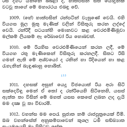
රිසි දිගට යන්නේ බබළා ද, හාත්පසින් සත් යොදුනක්
වටවූ තාගේ මේ මහාරථය එබඳු වේ.
1009. (හේ) හාත්පසින් රන්පටින් වැසුණේ වෙයි. එහි
වියගස මුල මුතු මැණික් වලින් විසිතුරු කරන ලද්දේ
වෙයි. රන්රිදී පටයන්හි මොනවට කළ වෙරළුමිණිමුවා
මල්කම් ලියකම් ඈ රේඛාවෝ රිය හොබවත්.
1010. මේ රියහිස වෙරළුමිණියෙන් කරන ලදී, මේ
වියගහ රතු මැණිකෙන් විසිතුරු කරනලදී. සිතට රිසි
ගමන් ඇති මේ අශ්වයෝ ද රනින් හා රිදියෙන් හා කළ
රැහැනින් බැඳුණාහු හොබිත්.
155
1011. දහසක් අසුන් යෙදූ විජයොත් රිය අරා සිටි
සක්දෙවිඳු මෙන් ඒ තෝ ද රන්රියෙහි සිටිනෙහි, යසස්
ඇත්ත තා විසින් මේ මහත් යසස කෙසේ ලබන ලද දැයි
මම දක්‍ෂ වූ තා විචාරමි.
1012. වහන්ස මම පෙරැ සුජාත නම් රාජපුත්‍රයෙක් වීමි.
ඔබ වහන්සේත් අනුකම්පාවෙන් කුශල ධර්‍ම සඞ්ඛ්‍යාත
සංයමයෙහි මා පිහිටුවූ සේක.