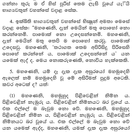
ගන්නා තුරු ම ඒ හිස් පුරිස් තෙම ලැසි වූයේ යැ!”යි
භාග්‍යවතුන් වහන්සේ වදාළ සේක.
4. ඉක්බිති භාග්‍යවතුන් වහන්සේ භික්‍ෂූන් අමතා මෙසේ
වදාළ සේක: “මහණෙනි, දැන් මෙයින් මතු පොහෝ නො
කරන්නෙමි. පාමොක් නො උදෙසන්නෙමි. මහණෙනි,
දැන් මෙයින් මතු තෙපි ම පොහෝ කරවු. පාමොක්
උදෙසවු. මහණෙනි, ‘තථාගත තෙම අපිරිසිදු පිරිසෙහි
පොහේ කරන්නේ ය, පාමොක් උදෙසන්නේ ය’ යන
යමෙක් ඇද් ද. මෙය නොකරුණෙකි, නොවිය හැක්කෙකි.
5. මහණෙනි, යම් දෑ දැක දැක අසුරයෝ මහමුදෙහි
ඇලෙත් නම් මහමුදෙහි වූ මේ අසිරිමත් පුදුම අටෙකි.
කවර අටෙක් ද? යත්:
(1) මහණෙනි, මහමුහුද පිළිවෙළින් නිම්න ය.
පිළිවෙළින් නැඹුරු ය. පිළිවෙළින් නිම්නයට බර වූයේ ය.
එක එල්ලේ ම බෑවුම නො වේ. මහණෙනි, මහමුහුද
පිළිවෙළින් නිම්න ය, පිළිවෙළින් නැඹුරු ය. පිළිවෙළින්
නිම්නයට බර වූයේ ය. එක එල්ලේ ම බෑවුම නො වේ
යන යමෙක් ඇද්ද, මහණෙනි, යමක් දැක දැක අසුරයෝ