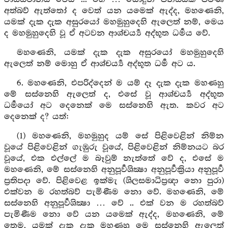
අත්බව් ඇත්තෝ ද වෙත් යන යමෙක් ඇද්ද, මහණෙනි,
යමක් දැක දැක අසුරයෝ මහමුහුදෙහි ඇලෙත් නම්, මෙය
ද මහමුහුදෙහි වූ ඒ අටවන ආශ්චර්‍ය්‍ය අද්භූත ධර්‍මය වේ.
මහණෙනි, යමක් දැක දැක අසුරයෝ මහමුහුදෙහි
ඇලෙත් නම් මොහු ඒ ආශ්චර්‍ය්‍ය අද්භූත ධර්‍ම අට ය.
6. මහණෙනි, එපරිද්දෙන් ම යම් දෑ දැක දැක මහණහු
මේ සස්නෙහි ඇලෙත් ද, එසේ වූ ආශ්චර්‍ය්‍ය අද්භූත
ධර්‍මයෝ අට දෙනෙක් මෙ සස්නෙහි ඇත. කවර අට
දෙනෙක් ද? යත්:
(1) මහණෙනි, මහමුහුද යම් සේ පිළිවෙළින් නිම්න
වූයේ පිළිවෙළින් ගැඹුරු වූයේ, පිළිවෙළින් නිම්නයට බර
වූයේ, එක එල්ලේ ම බෑවුම් නැත්තේ වේ ද, එසේ ම
මහණෙනි, මේ සස්නෙහි අනුපූර්‍වශික්‍ෂා අනුපූර්‍වක්‍රියා අනුපූර්‍ව
ප්‍රතිපදා වේ. පිළිවෙළ ඉක්මැ (ශිලසමාධිප්‍රඥා නො පුරා)
එක්වන ම රහත්බව් පැමිණීම නො වේ. මහණෙනි, මේ
සස්නෙහි අනුපූර්‍වශික්‍ෂා … වේ .. එක් වන ම රහත්බව්
පැමිණීම නො වේ යන යමෙක් ඇද්ද, මහණෙනි, මේ
තෙම, යමක් දැක දැක මහණහු මෙ සස්නෙහි ඇලෙත්