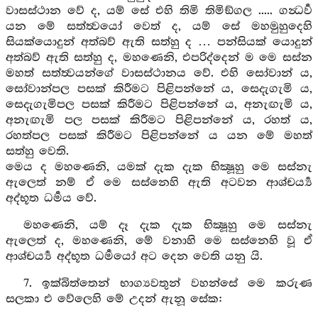
වාසස්ථාන වේ ද, යම් සේ එහි තිමි තිමිඞ්ගල ..... ගන්‍ධර්‍ව
යන මේ සත්ත්‍වයෝ වෙත් ද, යම් සේ මහමුහුදෙහි
සියක්යොදුන් අත්බව් ඇති සත්හු ද … පන්සියක් යොදුන්
අත්බව් ඇති සත්හු ද, මහණෙනි, එපරිද්දෙන් ම මෙ සස්න
මහත් සත්ත්‍වයන්ගේ වාසස්ථානය වේ. එහි සෝවාන් ය,
සෝවාන්පල පසක් කිරීමට පිළිපන්නේ ය, සෙදැගැමි ය,
සෙදැගැමිපල පසක් කිරීමට පිළිපන්නේ ය, අනැඟැමි ය,
අනැඟැමි පල පසක් කිරීමට පිළිපන්නේ ය, රහත් ය,
රහත්පල පසක් කිරීමට පිළිපන්නේ ය යන මේ මහත්
සත්හු වෙති.
මෙය ද මහණෙනි, යමක් දැක දැක භික්‍ෂූහු මෙ සස්නැ
ඇලෙත් නම් ඒ මෙ සස්නෙහි ඇති අටවන ආශ්චර්‍ය්‍ය
අද්භූත ධර්‍මය වේ.
මහණෙනි, යම් දෑ දැක දැක භික්‍ෂූහු මෙ සස්නැ
ඇලෙත් ද, මහණෙනි, මේ වනාහි මෙ සස්නෙහි වූ ඒ
ආශ්චර්‍ය්‍ය අද්භූත ධර්‍මයෝ අට දෙන වෙති යනු යි.
7. ඉක්බිත්තෙන් භාග්‍යවතුන් වහන්සේ මෙ කරුණ
සලකා එ වේලෙහි මේ උදන් ඇනූ සේක: