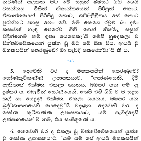
නුවණින් සලකන මට මේ සසුන් බඹසර ගිහි ගෙයි
වසන්නහු විසින් ඒකාන්තයෙන් පිරිපුන් කොට,
ඒකාන්තයෙන් පිරිසිදු කොට, ශඞ්ඛලිඛිතය සේ කොට
පුරන්නට පහසු නො වේ. මම් කෙහෙ රවුළු බා දමා
කසාවත් හැඳ පෙරෙව ගිහි ගෙන් නික්මැ සසුන්
වදින්නෙම් නම් ඉතා යෙහෙකැ’යි මෙහි හුදෙකලා ව
චිත්තවිවේකයෙන් යුක්ත වූ මට මේ සිත විය. ආර්‍ය්‍ය වූ
මහකසයින් තෙරණුවෝ මා පැවිදි කෙරෙත්වා”යී කී ය.
243
5. දෙවෙනි වර ද මහකසයින් තෙරණුවෝ
සෝණකුටිකණ්ණ උපාසකයාට, “සෝණයෙනි, දිවි
ඇතිතාක් එක්බත, එකලා ශයනය, බඹසර යන මේ දෑ
දුෂ්කර ය. එබැවින් සෝණයෙනි, තෙපි එහි ගිහි ව ම සුදුසු
කල් හා යෙදුණු එක්බත, එකලා ශයනය, බඹසර යන
බුද්ධශාසනයෙහි යෙදෙවු”යි වදාළහ. දෙවෙනි වරැ ද
සෝණ කුටිකණ්ණ උපාසකයාට, යම් පැවිද්දෙහි
උත්සාහයෙක් වී නම්, එය සංසිඳුණේ ය.
6. තෙවෙනි වර ද එකලා වූ චිත්තවිවේකයෙන් යුක්ත
වූ සෝණ උපාසකයාට, “යම් යම් සේ ආර්‍ය්‍ය මහකසයින්