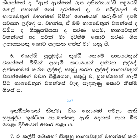
කියන්නේ ද, “ඇස් ඇත්තෝ රූප දකින්නාහ’හි අඳුරෙහි
තෙල් පහනක් හෝ දරන්නේ ද, එ පරිද්දෙන් ම
භාග්‍යවතුන් වහන්සේ විසින් නොයෙක් කරුණින් දහම්
පවසන ලද්දේ ය. වහන්ස, ඒ මම් භාග්‍යවතුන් වහන්සේ ද
ධර්‍මය ද භික්‍ෂුසඞ්ඝයා ද සරණ යෙමි, භාග්‍යවතුන්
වහන්සේ අද පටන් මා දිවිහිම් කොට සරණ ගිය
උපාසකයකු කොට සලකන සේක් වා” යනු යි.
6. එකල්හි සුප්‍රබුද්ධ කුෂ්ඨි තෙමේ භාග්‍යවතුන්
වහන්සේ විසින් දැහැමි කථායෙන් දක්වන ලද්දේ,
උත්සාහවත් කරන ලද්දේ, සතුටු කරන ලද්දේ භාග්‍යවතුන්
වහන්සේගේ වචන පිළිගෙන, සතුටු ව, හුනස්නෙන් නැගී
සිට භාග්‍යවතුන් වහන්සේ වැඳ පැදකුණු කොට නික්ම
ගියේ ය.
227
ඉක්බිත්තෙන් නික්මැ ගිය නොබෝ වේලා ඇති
සුප්‍රබුද්ධ කුෂ්ඨියා පැටවස්සකු ඇති දෙනක් ඇන බිම
හෙළා දිවියෙන් තොර කළා ය.
7. එ කල්හි බොහෝ භික්‍ෂුහු භාග්‍යවතුන් වහන්සේ කරා