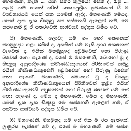
මහණෙනි, කැත් .... යන සතර කුලයෝ වෙත් ද, ඔහු ....
පළමු නම් ගොත් හරිත් ශාක්‍යපුත්‍රීය ශ්‍රමණයෝ යී ම
ව්‍යවහාරයට යෙත් යන යමෙක් ඇද්ද, මහණෙනි මෙයද,
යමක් දැක දැක භික්‍ෂූහු මෙ සස්නෙහි ඇලෙත් නම්, මෙ
සස්නෙහි වූ ඒ සතරවෙනි ආශ්චර්‍ය්‍ය අද්භූත ධර්‍මය වේ.
(5) මහණෙනි, ලොවැ යම් ගං හෝ කෙනෙක්
මහමුහුදට ගලා බසිත් ද, අහසින් යම් වැසි දහර කෙනෙක්
වැටෙත් ද, එයින් මහමුහුදේ අඩුබවෙක් හෝ පිරුණු
බවෙක් නො පැණේ ද, එසේ ම මහණෙනි, බොහෝ වූ ද
භික්‍ෂූහු අනුපාදිශේෂ නිර්‍වාණධාතුයෙන් පිරිනිවෙත් නුමුදු
එයින් නිර්‍වාණධාතුවෙහි අඩුබවෙක් හෝ පිරුණු බවෙක්
නො පැණේ. මහණෙනි, බොහෝ වූ ද භික්‍ෂූහු
අනුපාදිශේෂ නිර්‍වාණධාතුයෙන් පිරිනිවෙත් නුමුදු එයින්
නිර්‍වාණධාතුවෙහි අඩුබවෙක් හෝ පිරුණු බවෙක් යම් සේ
නො පැණේ ද, මෙය ද මහණෙනි, මෙය ද මහණෙනි,
යමක් දැක දැක භික්‍ෂූහු මෙ සස්නෙහි ඇලෙත් නම්, ඒ
පස්වන ආශ්චර්‍ය්‍ය අද්භූත ධර්‍මය වේ.
(6) මහණෙනි, මහමුහුද යම් සේ එක ම රස ඇත්තේ,
ලුණුරස ඇත්තේ වේ ද, එසේ ම මහණෙනි, මේ සස්න