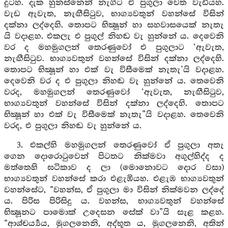
දුටහ. දැක හුනස්නෙන් නැගිට ඒ පුගුලා වෙත වැඩියහ.
වැඩ ඇවැත, නැඟීසිටුව, භාග්‍යවතුන් වහන්සේ විසින්
දක්නා ලද්දෙහි. තොපට භික්‍ෂූන් හා සහවාසයෙක් නැතැ
යි වදාළහ. එකලැ එ පුගුල් නිහඬ වැ හුන්නේ ය. දෙවෙනි
වර ද මහමුගලන් තෙරණුවෝ එ පුගුලාට ‘ඇවැත,
නැඟීසිටුව. භාග්‍යවතුන් වහන්සේ විසින් දක්නා ලද්දෙහි.
තොපට භික්‍ෂූන් හා එක් වැ විසීමෙක් නැතැ’යි වදාළහ.
දෙවෙනි වර ද එ පුගුලා නිහඬ වැ හුන්නේ ය. තෙවෙනි
වරද, මහමුගලන් තෙරණුවෝ ‘ඇවැත, නැඟීසිටුව,
භාග්‍යවතුන් වහන්සේ විසින් දක්නා ලද්දෙහි. තොපට
භික්‍ෂූන් හා එක් වැ විසීමෙක් නැතැ”යි වදාළහ. තෙවෙනි
වරද, එ පුගුලා නිහඬ වැ හුන්නේ ය.
3. එකල්හි මහමුගලන් තෙරණුවෝ ඒ පුගුලා අතැ
ගෙන දොරොටුවෙන් පිටතට නික්මවා අගුල්හිද්ද ද
මත්තෙහි ඝටිකාව ද ලා (මොනොවට දොර වසා)
භාග්‍යවතුන් වහන්සේ කරා එළැඹියහ. එළැඹ භාග්‍යවතුන්
වහන්සේට, “වහන්ස, ඒ පුගුලා මා විසින් නික්මවන ලද්දේ
ය. පිරිස පිරිසිදු ය. වහන්ස, භාග්‍යවතුන් වහන්සේ
භික්‍ෂූනට පාමොක් උදෙසන සේක් වා”යි සැළ කළහ.
“ආශ්චර්‍ය්‍යය, මුගලනෙනි, අද්භූත ය, මුගලනෙනි, අතින්