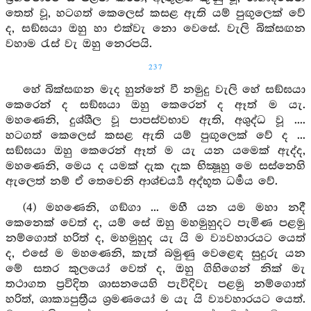
තෙත් වූ, හටගත් කෙලෙස් කසළ ඇති යම් පුඟුලෙක් වේ
ද, සඞ්ඝයා ඔහු හා එක්වැ නො වෙසේ. වැලි බික්සඟන
වහාම රැස් වැ ඔහු නෙරපයි.
237
හේ බික්සඟන මැද හුන්නේ වී නමුදු වැලි හේ සඞ්ඝයා
කෙරෙන් ද සඞ්ඝයා ඔහු කෙරෙන් ද ඈත් ම යැ.
මහණෙනි, දුශ්ශීල වූ පාපස්වභාව ඇති, අශුද්ධ වූ ....
හටගත් කෙලෙස් කසළ ඇති යම් පුඟුලෙක් වේ ද ...
සඞ්ඝයා ඔහු කෙරෙන් ඈත් ම යැ යන යමෙක් ඇද්ද,
මහණෙනි, මෙය ද යමක් දැක දැක භික්‍ෂූහු මෙ සස්නෙහි
ඇලෙත් නම් ඒ තෙවෙනි ආශ්චර්‍ය්‍ය අද්භූත ධර්‍මය වේ.
(4) මහණෙනි, ගඞ්ගා ... මහී යන යම මහා නදී
කෙනෙක් වෙත් ද, යම් සේ ඔහු මහමුහුදට පැමිණ පළමු
නම්ගොත් හරිත් ද, මහමුහුද යැ යි ම ව්‍යවහාරයට යෙත්
ද, එසේ ම මහණෙනි, කැත් බමුණු වෙළෙඳ සුදුරු යන
මේ සතර කුලයෝ වෙත් ද, ඔහු ගිහිගෙන් නික් මැ
තථාගත ප්‍රවිදිත ශාසනයෙහි පැවිදිවැ පළමු නම්ගොත්
හරිත්, ශාක්‍යපුත්‍රීය ශ්‍රමණයෝ ම යැ යි ව්‍යවහාරයට යෙත්.