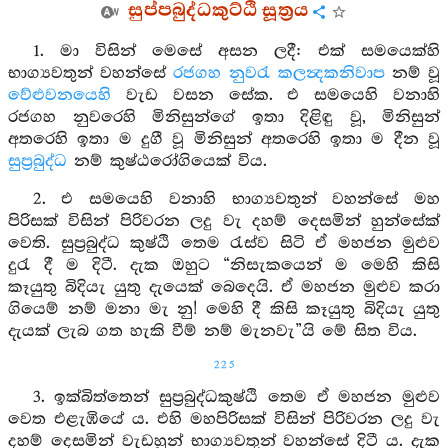
සුප්පබුද්ධකුට්ඨි සූත්‍රය
1. මා විසින් මෙසේ අසන ලදී: එක් සමයෙක්හි
භාග්‍යවතුන් වහන්සේ
රජගහ නුවරැ
කලන්‍දකනිවාප
නම් වූ
වේළුවනයෙහි
වැඩ වසන සේක. එ සමයෙහි වනාහි
රජගහ නුවරෙහි මිනිසුන්ගේ ඉතා දිළිඳු වූ, මිනිසුන්
අතරෙහි ඉතා ම දුගී වූ මිනිසුන් අතරෙහි ඉතා ම දීන වූ
සුප්‍රබුද්ධ
නම් කුෂ්ඨරෝගියෙක් විය.
2. එ සමයෙහි වනාහි භාග්‍යවතුන් වහන්සේ මහ
පිරිසක් විසින් පිරිවරන ලදු වැ දහම් දෙසමින් හුන්සේක්
වෙති. සුප්‍රබුද්ධ කුෂ්ඨි තෙම රැස්ව සිටි ඒ මහජන මුළුව
දුරැ දී ම දිටී. දැක ඔහුට “නිසැකයෙන් ම මෙහි කිසි
කෑයුතු බිදියැ යුතු දැයෙක් බෙදෙයි. ඒ මහජන මුළුව කරා
ගියෙම් නම් මනා මැ නු! මෙහි දී කිසි කෑයුතු බිදියැ යුතු
දැයක් ලැබ ගත හැකි වීම් නම් මැනවැ”යි මේ සිත විය.
225
3. ඉක්බිත්තෙන් සුප්‍රබුද්ධකුෂ්ඨි තෙම ඒ මහජන මුළුව
වෙත එළැඹියේ ය. එහි මහපිරිසක් විසින් පිරිවරන ලදු වැ
දහම් දෙසමින් වැඩහුන් භාග්‍යවතුන් වහන්සේ දිටී ය. දැක