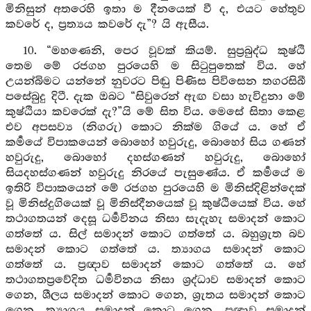
මිනිසුන් අතරෙහි ඉතා ම දීනයෙක් වී ද, එයට හේතුව
කවරේ ද, ප්‍රත්‍යය කවරේ දැ”? යි ඇසීය.
10. “මහණෙනි, පෙර වූවක් කියම්. සුප්‍රබුද්ධ කුෂ්ඨි
තෙම මේ රජගහ පුරයෙහි ම සිටුපුතෙක් විය. හේ
උයන්බිමට යන්නේ නුවරට පිඬු පිණිස පිවිසෙන තගරසිඛී
පසේබුදු දිටී. දැක ඔබට “සිවුරෙන් ඇඟ වසා හැවිදුනා මේ
කුෂ්ඨියා කවරෙක් දැ?”යි මේ සිත විය. මෙසේ සිතා කෙළ
එව අපසව්‍ය (නිගරු) කොට නික්ම ගියේ ය. හේ ඒ
කර්‍මයේ විපාකයෙන් බොහෝ හවුරුදු, බොහෝ සිය ගණන්
හවුරුදු, බොහෝ දහස්ගණන් හවුරුදු, බොහෝ
සියදහස්ගණන් හවුරුදු නිරයේ පැසුණේය. ඒ කර්‍මයේ ම
ඉතිරි විපාකයෙන් මේ රජගහ පුරයෙහි ම මිනිස්දිළින්දෙක්
වූ මිනිස්දුගියෙක් වූ මිනිස්දීනයෙක් වූ කුෂ්ඨියෙක් විය. හේ
තථාගතයන් දෙසූ ධර්‍මවිනය නිසා සැදැහැ සමාදන් කොට
ගත්තේ ය. සිල් සමාදන් කොට ගත්තේ ය. බහුශ්‍රුත බව
සමාදන් කොට ගත්තේ ය. ත්‍යාගය සමාදන් කොට
ගත්තේ ය. ප්‍රඥාව සමාදන් කොට ගත්තේ ය. හේ
තථාගතප්‍රවේදිත ධර්‍මවිනය නිසා ශ්‍රද්ධාව සමාදන් කොට
ගෙන, ශීලය සමාදන් කොට ගෙන, ශ්‍රැතය සමාදන් කොට
ගෙන, ත්‍යාගය සමාදන් කොට ගෙන, ප්‍රඥාව සමාදන්