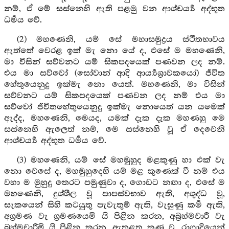
නම්, ඒ මේ සස්නෙහි ඇති පළමු වන ආශ්චර්‍ය්‍ය අද්භූත
ධර්‍මය වේ.
(2) මහණෙනි, යම් සේ මහාසමුද්‍රය ස්ථිතභාවය
ඇත්තේ වෙරළ ඉක් මැ නො යේ ද, එසේ ම මහණෙනි,
මා විසින් සව්වනට යම් සිකපදයෙක් පණවන ලද නම්.
එය මා සව්වෝ (සෝවාන් ආදි ආර්‍ය්‍යශ්‍රාවකයෝ) ජීවිත
හේතුයෙනුදු ඉක්මැ නො යෙත්. මහණෙනි, මා විසින්
සව්වනට යම් සිකපදයෙක් පණවන ලද නම් එය මා
සව්වෝ ජීවිතහේතුයෙනුදු ඉක්මැ නොයෙත් යන යමෙක්
ඇද්ද, මහණෙනි, මෙයද, යමක් දැක දැක මහණහු මෙ
සස්නෙහි ඇලෙත් නම්, මෙ සස්නෙහි වූ ඒ දෙවෙනි
ආශ්චර්‍ය්‍ය අද්භූත ධර්‍මය වේ.
(3) මහණෙනි, යම් සේ මහමුහුද මළකුණු හා එක් වැ
නො වෙසේ ද, මහමුහුදෙහි යම් මළ කුණෙක් වී නම් එය
වහා ම මුහුදු තෙරට පමුණුවා ද, ගොඩට නඟා ද, එසේ ම
මහණෙනි, දුශ්ශීල වූ පාපස්වභාව ඇති, අශුද්ධ වූ,
සැකයෙන් සිහි කටයුතු පැවැතුම් ඇති, වැසුණු කර්‍ම ඇති,
අශ්‍රමණ වැ ශ්‍රමණයෙමි යි පිළින කරන, අබ්‍රහ්මචාරී වැ
බ්‍රහ්මචාරීමි යි පිළින කරන, ඇතුළත කුණු වූ, රාගාදියෙන්