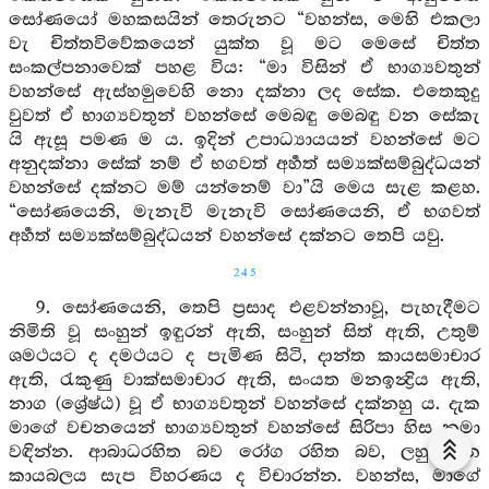
සෝණයෝ මහකසයින් තෙරුනට “වහන්ස, මෙහි එකලා
වැ චිත්තවිවේකයෙන් යුක්ත වූ මට මෙසේ චිත්ත
සංකල්පනාවෙක් පහළ විය: “මා විසින් ඒ භාග්‍යවතුන්
වහන්සේ ඇස්හමුවෙහි නො දක්නා ලද සේක. එතෙකුදු
වුවත් ඒ භාග්‍යවතුන් වහන්සේ මෙබඳු මෙබඳු වන සේකැ
යි ඇසූ පමණ ම ය. ඉදින් උපාධ්‍යායයන් වහන්සේ මට
අනුදක්නා සේක් නම් ඒ භගවත් අර්‍හත් සම්‍යක්සම්බුද්ධයන්
වහන්සේ දක්නට මම් යන්නෙම් වා”යි මෙය සැළ කළහ.
“සෝණයෙනි, මැනැවි මැනැවි සෝණයෙනි, ඒ භගවත්
අර්‍හත් සම්‍යක්සම්බුද්ධයන් වහන්සේ දක්නට තෙපි යවු.
245
9. සෝණයෙනි, තෙපි ප්‍රසාද එළවන්නාවූ, පැහැදීමට
නිමිති වූ සංහුන් ඉඳුරන් ඇති, සංහුන් සිත් ඇති, උතුම්
ශමථයට ද දමථයට ද පැමිණ සිටි, දාන්ත කායසමාචාර
ඇති, රැකුණු වාක්සමාචාර ඇති, සංයත මනඉන්‍ද්‍රිය ඇති,
නාග (ශ්‍රේෂ්ඨ) වූ ඒ භාග්‍යවතුන් වහන්සේ දක්නහු ය. දැක
මාගේ වචනයෙන් භාග්‍යවතුන් වහන්සේ සිරිපා හිස නමා
වඳින්න. ආබාධරහිත බව රෝග රහිත බව, ලහුට්ඨාන
කායබලය සැප විහරණය ද විචාරන්න. වහන්ස, මාගේ