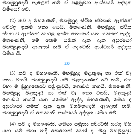
මහමුහුදෙහි ඇලෙත් නම් ඒ පළමුවන ආශ්චර්‍ය්‍ය අද්භූත
ධර්‍මයෝ වේ.
(2) තව ද මහණෙනි, මහමුහුද ස්ථිත ස්වභාව ඇත්තේ
වෙරළ ඉක්ම නො යෙයි. මහණෙනි, මහමුහුද ස්ථිත
ස්වභාව ඇත්තේ වෙරළ ඉක්ම නොයේ යන යමෙක් ඇද්ද,
මහණෙනි, මේ තෙම යමක් දැක දැක අසුරයෝ
මහමුහුදෙහි ඇලෙත් නම් ඒ දෙවෙනි ආශ්චර්‍ය්‍ය අද්භූත
ධර්‍මය යි.
233
(3) තව ද මහණෙනි, මහමුහුද මළකුණු හා එක් වැ
නො වසයි. මහමුහුදෙහි යම් මළකුණෙක් වේ නම්, එය
වහා ම මුහුදුතෙරට පමුණුවයි, ගොඩට නගයි. මහණෙනි,
මහමුහුද මළකුණු හා එක් වැ නො වසයි, මළකුණු
ගොඩට නගයි යන යමෙක් ඇද්ද, මහණෙනි, මෙය ද
අසුරයෝ යමක් දැක දැක මහමුහුදෙහි ඇලෙත් නම්,
මහමුහුදෙහි ඒ තෙවෙනි ආශ්චර්‍ය්‍ය අද්භූත ධර්‍මය වේ.
(4) තව ද මහණෙනි, ගඞ්ගා යමුනා අචිරවතී සරභූ මහී
යන යම් මහා නදී කෙනෙක් වෙත් ද, ඔහු මහමුහුදට