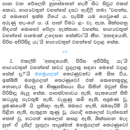
පාන වන වේලෙහි හුනස්නෙන් නැගී සිට සිවුර එකස්
කොට, භාග්‍යවතුන් වහන්සේ දසට ඇඳිලි නමා “වහන්ස,
රෑ බොහෝ ඉක්ම ගියේ ය. පැසිම් යම ගෙවුණේ ය.
අරුණු නැංගේ ය. රෑ පාන් වීමට ළං වැ ඇත. බික්සඟහු
හිඳගත් බොහෝ වේලා ඇත්තාහ. වහන්ස, භාග්‍යවතුන්
වහන්සේ පාමොක් උදෙසන සේක්වා”යි කීහ. ‘අනඳයෙනි,
පිරිස අපිරිසිදු යැ’යි භාග්‍යවතුන් වහන්සේ වදාළ සේක.
231
2. එකල්හි ‘අනඳයෙනි, පිරිස අපිරිසිදු යැ’යි
භාග්‍යවතුන් වහන්සේ කවර පුගුලකු සඳහා මෙසේ වදාළ
සේක් දැ?’යි
මහමුගලන්
තෙරණුවන්ට මේ සිත විය.
ඉක්බිති මහමුගලන් තෙරණුවෝ එක් කෙනෙකුනුදු
නොහැර සියලු ම භික්‍ෂුසඞ්ඝයා සිය සිතින් ඔවුන් සිත
පිරිසිඳැ බැලූ සේක. පාපස්වභාවය ඇති, සැකයෙන් සිහි
කටයුතු පැවතුම් ඇති, වැසුණු කර්‍ම ඇති, අශ්‍රමණ වූ,
ශ්‍රමණයෙමි යි ප්‍රතිඥා ඇති, බඹසර නැති, බඹසැරිමි යි
පිළින ඇති, ඇතුළත කුණු වූ, රාගාදි කෙලෙස් වැස්සෙන්
තෙත් වූ, හටගත් කෙලෙස් කසළ ඇති, බික්සඟන මැද
හුන් ඒ දුසිල් පුඟුලා ආයුෂ්මත් මහමුගලන් තෙරණුවෝ