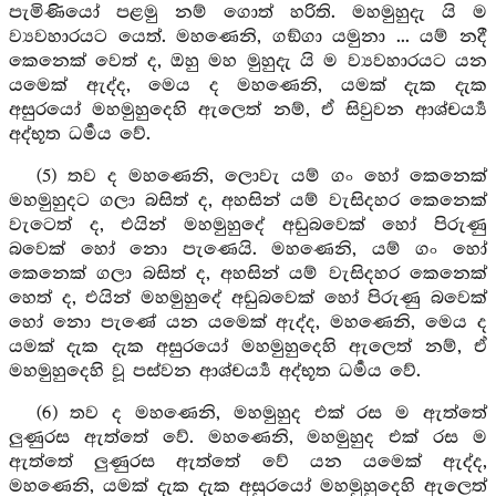
පැමිණියෝ පළමු නම් ගොත් හරිති. මහමුහුදැ යි ම
ව්‍යවහාරයට යෙත්. මහණෙනි, ගඞ්ගා යමුනා ... යම් නදී
කෙනෙක් වෙත් ද, ඔහු මහ මුහුදැ යි ම ව්‍යවහාරයට යන
යමෙක් ඇද්ද, මෙය ද මහණෙනි, යමක් දැක දැක
අසුරයෝ මහමුහුදෙහි ඇලෙත් නම්, ඒ සිවුවන ආශ්චර්‍ය්‍ය
අද්භූත ධර්‍මය වේ.
(5) තව ද මහණෙනි, ලොවැ යම් ගං හෝ කෙනෙක්
මහමුහුදට ගලා බසිත් ද, අහසින් යම් වැසිදහර කෙනෙක්
වැටෙත් ද, එයින් මහමුහුදේ අඩුබවෙක් හෝ පිරුණු
බවෙක් හෝ නො පැණෙයි. මහණෙනි, යම් ගං හෝ
කෙනෙක් ගලා බසිත් ද, අහසින් යම් වැසිදහර කෙනෙක්
හෙත් ද, එයින් මහමුහුදේ අඩුබවෙක් හෝ පිරුණු බවෙක්
හෝ නො පැණේ යන යමෙක් ඇද්ද, මහණෙනි, මෙය ද
යමක් දැක දැක අසුරයෝ මහමුහුදෙහි ඇලෙත් නම්, ඒ
මහමුහුදෙහි වූ පස්වන ආශ්චර්‍ය්‍ය අද්භූත ධර්‍මය වේ.
(6) තව ද මහණෙනි, මහමුහුද එක් රස ම ඇත්තේ
ලුණුරස ඇත්තේ වේ. මහණෙනි, මහමුහුද එක් රස ම
ඇත්තේ ලුණුරස ඇත්තේ වේ යන යමෙක් ඇද්ද,
මහණෙනි, යමක් දැක දැක අසුරයෝ මහමුහුදෙහි ඇලෙත්