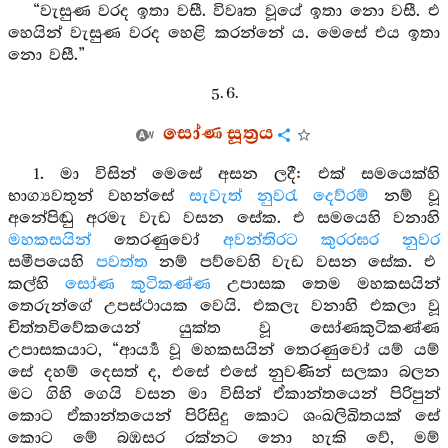
“වැසුණ වරද ඉතා වසී. විවෘත වූයේ ඉතා නො වසී. එ
හෙයින් වැසුණ වරද හෙළි කරන්නේ ය. මෙසේ එය ඉතා
නො වසී.”
5. 6.
සෝණ සූත්‍රය
1. මා විසින් මෙසේ අසන ලදී: එක් සමයෙක්හි
භාග්‍යවතුන් වහන්සේ
සැවැත් නුවරැ
දෙව්රම්
නම් වූ
අනේපිඬු අරමැ වැඩ වසන සේක. එ සමයෙහි වනාහි
මහකසයින්
තෙරණුවෝ
අවන්තිරට
කුරරඝර නුවර
සමීපයෙහි
පවත්ත
නම් පව්වෙහි වැඩ වසන සේක. එ
කල්හි
සෝණ කුටිකණ්ණ
උපාසක තෙම මහකසයින්
තෙරුන්ගේ උපස්ථායක වෙයි. එකලැ වනාහි එකලා වූ
චිත්තවිවේකයෙන් යුක්ත වූ සෝණකුටිකණ්ණ
උපාසකයාට, “ආර්‍ය්‍ය වූ මහකසයින් තෙරණුවෝ යම් යම්
සේ දහම් දෙසත් ද, එසේ එසේ නුවණින් සලකා බලන
මට ගිහි ගෙයි වසන මා විසින් ඒකාන්තයෙන් පිරිපුන්
කොට ඒකාන්තයෙන් පිරිසිදු කොට ශංඛලිඛිතයක් සේ
කොට මේ බඹසර රක්නට නො හැකි වේ, මම්