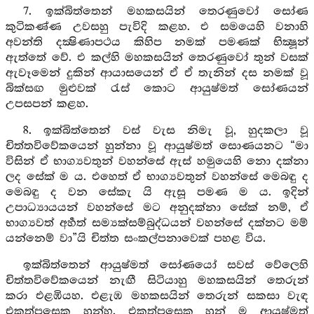
7. ඉක්බිත්තෙන් මහකසයින් තෙරණුවෝ සෝණ
කුටිකණ්ණ උවසහු පැවිදි කළහ. එ සමයෙහි වනාහි
අවන්ති දක්‍ෂිණාපථය කිහිප නමක් පමණක් භික්‍ෂූන්
ඇත්තේ වේ. එ කල්හි මහකසයින් තෙරණුවෝ තුන් වසක්
ඇවෑමෙන් දුකින් ආයාසයෙන් ඒ ඒ තැනින් දස නමක් වූ
බික්සඟ මුළුවක් රැස් කොට ආයුෂ්මත් සෝණයන්
උපසපන් කළහ.
8. ඉක්බිත්තෙන් වස් වැස නිමැ වූ, හුදකලා වූ
චිත්තවිවේකයෙන් හුන්නා වූ ආයුෂ්මත් සොණයනට “මා
විසින් ඒ භාග්‍යවතුන් වහන්සේ ඇස් හමුයෙහි නො දක්නා
ලද සේක් ම ය. එහෙත් ඒ භාග්‍යවතුන් වහන්සේ මෙබඳු ද
මෙබඳු ද වන සේකැ යි ඇසූ පමණ ම ය. ඉදින්
උපාධ්‍යායයන් වහන්සේ මට අනුදක්නා සේක් නම්, ඒ
භාග්‍යවත් අර්‍හත් සම්‍යක්සම්බුද්ධයන් වහන්සේ දක්නට මම්
යන්නෙම් වා”යි චිත්ත සංකල්පනාවෙක් පහළ විය.
ඉක්බිත්තෙන් ආයුෂ්මත් සෝණයෝ සවස් වේලෙහි
චිත්තවිවේකයෙන් නැඟී සිටියාහු මහකසයින් තෙරුන්
කරා එළඹියහ. එළැඹ මහකසයින් තෙරුන් සකසා වැඳ
එකත්පසෙක හුන්හ. එකත්පසෙක හුන් ම ආයුෂ්මත්