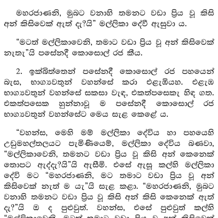
මහරජාණනි, මුබට වනාහි තමනට වඩා ප්‍රිය වූ කිසි
අන් කිසිවෙක් ඇත් දැ?යි” මල්ලිකා දේවී ඇසුවා ය.
“මටත් මල්ලිකාවෙනි, තමාට වඩා ප්‍රිය වූ අන් කිසිවෙක්
නැතැ”යි පසේනදී කොසොල් රජ කීය.
2. ඉක්බිත්තෙන් පසේනදී කොසොල් රජ පහයෙන්
බැස, භාග්‍යවතුන් වහන්සේ කරා එළැඹියහ. එළැඹ
භාග්‍යවතුන් වහන්සේ සකසා වැඳ, එකත්පසෙකැ හිඳ ගත.
එකත්පසෙක හුන්නාවූ ම පසේනදී කොසොල් රජ
භාග්‍යවතුන් වහන්සේට මෙය සැළ කෙළේ ය.
“වහන්ස, මෙහි මම් මල්ලිකා දේවිය හා පහයෙහි
උඩුමහල්තලයට පැමිණියෙම්, මල්ලිකා දේවිය බණවා,
“මල්ලිකාවෙනි, තමනට වඩා ප්‍රිය වූ කිසි අන් කෙනෙක්
තොපට ඇද්දැ?යි”යි ඇසීමි. එසේ ඇසූ කල්හි මල්ලිකා
දේවි මට “මහරජාණනි, මට තමාට වඩා ප්‍රිය වූ අන්
කිසිවෙක් නැත් ම යැ”යි සැළ කළා. “මහරජාණනි, මුබට
වනාහි තමනට වඩා ප්‍රිය වූ කිසි අන් කිසි කෙනෙක් ඇත්
දැ?”යි ඔ ද පුළුවුත්. වහන්ස, එසේ පුළුවුත් කල්හි