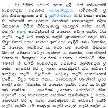
1. මා විසින් මෙසේ අසන ලදී: එක් සමයෙක්හි
භාග්‍යවතුන් වහන්සේ
සැවැත්නුවරැ
සමීපයෙහි වූ
මෘගාරිමාතෘප්‍රාසාද නම් වූ
පූර්‍වාරාමයෙහි
වැඩ වසන සේක.
එ සමයෙහි භාග්‍යවතුන් වහන්සේ පොහොලත් එදින
බික්සඟන විසින් පිරිවරුණාහු වැඩහුන් සේක් වෙති.
එකල්හි
අනඳ
තෙරණුවෝ රෑ බොහෝ වේලා ඉක්මැ ගිය
කල්හි, පළමු යම ගෙවුණු කල්හි හුනස්නෙන් නැඟි සිට
සිවුර එකස් කොට භාග්‍යවතුන් දසට ඇඳිලි නමා “වහන්ස,
රෑ බොහෝ ඉක්මියේ ය. පෙර යම ගෙවිණ. බික්සඟ
හිඳගත් බොහෝ වේලා ඇත්තේ ය. වහන්ස, භාග්‍යවතුන්
වහන්සේ භික්‍ෂූනට පාමොක් දෙසන සේක්වා”යි කීහ.
මෙසේ කී කල්හි භාග්‍යවතුන් වහන්සේ තුෂ්ණීම්භූත වු
සේක. දෙවෙනි වර ද අනඳ තෙරණුවෝ රැය බොහෝ
ඉක්මුණු කල්හි, මැදුම්යම ගෙවුණු කල්හි හුනස්නෙන්
නැගිට, සිවුර එකස් කොට භාග්‍යවතුන් වහන්සේ දසට
ඇඳිලි නමා, “වහන්ස, රෑ බොහෝ ඉක්මැ ගියේ ය. මැදුම්
යම ගෙවිණ … පාමොක් උදෙසන සේක්වා”යි කීහ.
දෙවෙනි වරද භාග්‍යවතුන් වහන්සේ තුෂ්ණීම්භූත වු සේක.
තෙවෙනි වර ද අනඳ තෙරණුවෝ රෑ බොහෝ ඉක්මි
කල්හි, පැසිම් යම ගෙවුණු කල්හි අරුණු නැඟි කල්හි රෑ