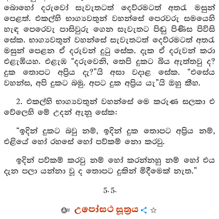
බොහෝ දරුවෝ සැවැතටත් දෙව්රමටත් අතරැ මසුන්
පෙළත්. එකල්හි භාග්‍යවතුන් වහන්සේ පෙරවරු සමයෙහි
හැඳ පෙරෙවැ පාසිවුරු ගෙන සැවැතට පිඬු පිණිස පිවිසි
සේක. භාග්‍යවතුන් වහන්සේ සැවැතටත් දෙව්රමටත් අතරැ
මසුන් පෙළන ඒ දරුවන් දුටු සේක. දැක ඒ දරුවන් කරා
එළැඹියහ. එළැඹ “දරුවෙනි, තෙපි දුකට බිය ඇත්තවු ද?
දුක තොපට අප්‍රිය දැ?”යි අසා වදාළ සේක. “එසේය
වහන්ස, අපි දුකට බමු. අපට දුක අප්‍රිය යැ”යි ඔහු කීහ.
2. එකල්හි භාග්‍යවතුන් වහන්සේ මෙ කරුණ සලකා එ
වේලෙහි මේ උදන් ඇනූ සේක:
“ඉදින් දුකට බවු නම්, ඉදින් දුක තොපට අප්‍රිය නම්,
එළියේ හෝ රහසේ හෝ පව්කම් නො කරවු.
ඉදින් පව්කම් කරවු නම් හෝ කරන්නහු නම් හෝ එය
දැන පලා යන්නා වූ ද තොපට දුකින් මිදීමෙක් නැත.”
5. 5.
උපෝසථ සූත්‍රය