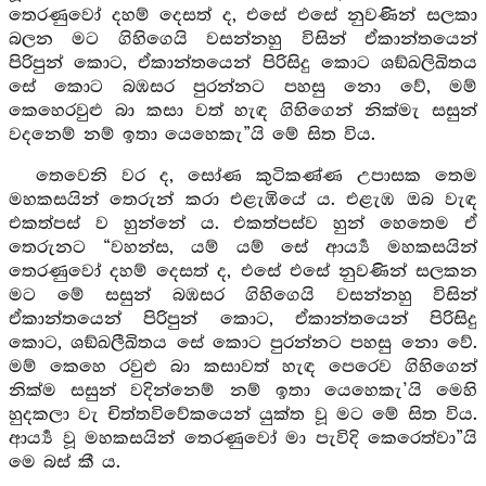
තෙරණුවෝ දහම් දෙසත් ද, එසේ එසේ නුවණින් සලකා
බලන මට ගිහිගෙයි වසන්නහු විසින් ඒකාන්තයෙන්
පිරිපුන් කොට, ඒකාන්තයෙන් පිරිසිදු කොට ශඞ්ඛලිඛිතය
සේ කොට බඹසර පුරන්නට පහසු නො වේ, මම්
කෙහෙරවුළු බා කසා වත් හැඳ ගිහිගෙන් නික්මැ සසුන්
වදනෙම් නම් ඉතා යෙහෙකැ”යි මේ සිත විය.
තෙවෙනි වර ද, සෝණ කුටිකණ්ණ උපාසක තෙම
මහකසයින් තෙරුන් කරා එළැඹියේ ය. එළැඹ ඔබ වැඳ
එකත්පස් ව හුන්නේ ය. එකත්පස්ව හුන් හෙතෙම ඒ
තෙරුනට “වහන්ස, යම් යම් සේ ආර්‍ය්‍ය මහකසයින්
තෙරණුවෝ දහම් දෙසත් ද, එසේ එසේ නුවණින් සලකන
මට මේ සසුන් බඹසර ගිහිගෙයි වසන්නහු විසින්
ඒකාන්තයෙන් පිරිපුන් කොට, ඒකාන්තයෙන් පිරිසිදු
කොට, ශඞ්ඛලීඛිතය සේ කොට පුරන්නට පහසු නො වේ.
මම් කෙහෙ රවුළු බා කසාවත් හැඳ පෙරෙව ගිහිගෙන්
නික්ම සසුන් වදින්නෙම් නම් ඉතා යෙහෙකැ’යි මෙහි
හුදකලා වැ චිත්තවිවේකයෙන් යුක්ත වූ මට මේ සිත විය.
ආර්‍ය්‍ය වූ මහකසයින් තෙරණුවෝ මා පැවිදි කෙරෙත්වා”යි
මෙ බස් කී ය.