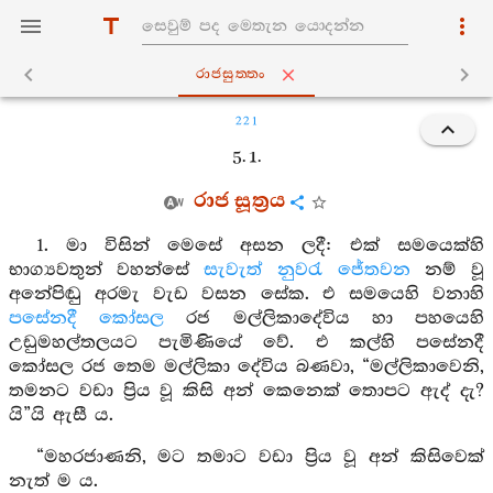
රාජසුත‍්තං
221
5. 1.
රාජ සූත්‍රය
1. මා විසින් මෙසේ අසන ලදී: එක් සමයෙක්හි
භාග්‍යවතුන් වහන්සේ
සැවැත් නුවරැ
ජේතවන
නම් වූ
අනේපිඬු අරමැ වැඩ වසන සේක. එ සමයෙහි වනාහි
පසේනදී කෝසල
රජ මල්ලිකාදේවිය හා පහයෙහි
උඩුමහල්තලයට පැමිණියේ වේ. එ කල්හි පසේනදී
කෝසල රජ තෙම මල්ලිකා දේවිය බණවා, “මල්ලිකාවෙනි,
තමනට වඩා ප්‍රිය වූ කිසි අන් කෙනෙක් තොපට ඇද් දැ?
යි”යි ඇසී ය.
“මහරජාණනි, මට තමාට වඩා ප්‍රිය වූ අන් කිසිවෙක්
නැත් ම ය.