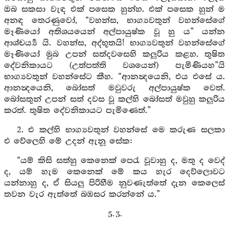
ඔබ සකසා වැඳ එක් පසෙක හුන්හ. එක් පසෙක හුන් ම
අනඳ තෙරණුවෝ, “වහන්ස, භාග්‍යවතුන් වහන්සේගේ
මෑණියෝ අතිශයයෙන් අල්පායුෂ්ක වූ හු ය” යන්න
ආශ්චර්‍ය්‍ය යි. වහන්ස, අද්භූතයි! භාග්‍යවතුන් වහන්සේගේ
මෑණියෝ මුබ උපන් සත්දවසෙහි කලුරිය කළහ. තුෂිත
දේවනිකායට (උත්පත්ති වශයෙන්) පැමිණියහ”යි
භාග්‍යවතුන් වහන්සේට කීහ. “ආනන්‍දයෙනි, එය එසේ ය.
ආනන්‍දයෙනි, බෝසත් මවුවරු අල්පායුෂ්ක වෙත්.
බෝසතුන් උපන් සත් දවස වූ කල්හි බෝසත් මවුහු කලුරිය
කරත්. තුෂිත දේවනිකායට පැමිණෙත්.”
2. එ කල්හි භාග්‍යවතුන් වහන්සේ මෙ කරුණ සලකා
එ වේලෙහි මේ උදන් ඇනූ සේක:
“යම් කිසි සත්හු කෙනෙක් පෙරැ වූවාහු ද, මතු ද වෙද්
ද, යම් හැම කෙනෙක් මේ කය හැර දෙව්ලොවට
යන්නාහු ද, ඒ සියලු පිරිහීම නුවණැත්තේ දැන කෙලෙස්
තවන වැර ඇත්තේ බඹසර කරන්නේ ය.”
5. 3.