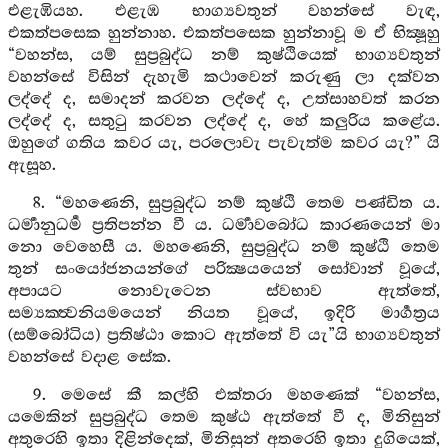
එළැඹියහ. එළැඹ භාග්‍යවතුන් වහන්සේ වැඳ,
එකත්පසෙක හුන්නාහ. එකත්පසෙක හුන්නාවූ ම ඒ භික්‍ෂූහු
“වහන්ස, යම් සුප්‍රබුද්ධ නම් කුෂ්ඨියෙක් භාග්‍යවතුන්
වහන්සේ විසින් දැහැමි කථාවෙන් කරුණු ලා දක්වන
ලද්දේ ද, සමාදන් කරවන ලද්දේ ද, උත්සාහවත් කරන
ලද්දේ ද, සතුටු කරවන ලද්දේ ද, හේ කලුරිය කළේය.
ඔහුගේ ගතිය කවර යැ, පරලොවැ පැවැත්ම කවර යැ?” යි
ඇසූහ.
8. “මහණෙනි, සුප්‍රබුද්ධ නම් කුෂ්ඨි තෙම පණ්ඩිත ය.
ධර්‍මානුධර්‍ම ප්‍රතිපන්න වී ය. ධර්‍මාවබෝධ කාරණයෙන් මා
නො වෙහෙසී ය. මහණෙනි, සුප්‍රබුද්ධ නම් කුෂ්ඨි තෙම
තුන් සංයෝජනයන්ගේ පරික්‍ෂයයෙන් සෝවාන් වූයේ,
අපායට නොවැටෙන ස්වභාව ඇත්තේ,
සම්‍යක‍්ත්‍වනියමයෙන් නියත වූයේ, ඉදිරි මාර්‍ගත්‍රය
(සම්බෝධිය) ප්‍රතිෂ්ඨා කොට ඇත්තේ වි යැ”යි භාග්‍යවතුන්
වහන්සේ වදාළ සේක.
9. මෙසේ කී කල්හි එක්තරා මහණෙක් “වහන්ස,
යමෙකින් සුප්‍රබුද්ධ තෙම කුෂ්ඨ ඇත්තේ වී ද, මිනිසුන්
අතුරෙහි ඉතා දිළින්දෙක්, මිනිසුන් අතරෙහි ඉතා දුගියෙක්,