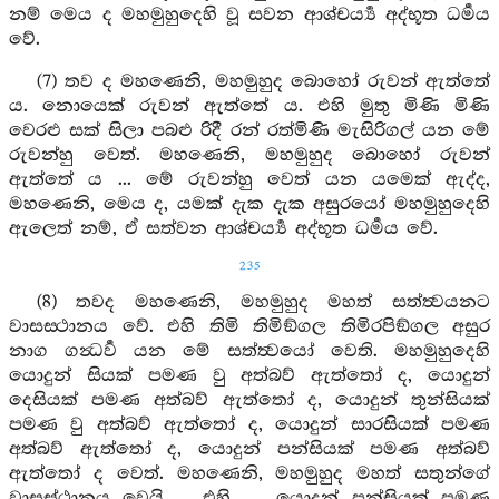
නම් මෙය ද මහමුහුදෙහි වූ සවන ආශ්චර්‍ය්‍ය අද්භූත ධර්‍මය
වේ.
(7) තව ද මහණෙනි, මහමුහුද බොහෝ රුවන් ඇත්තේ
ය. නොයෙක් රුවන් ඇත්තේ ය. එහි මුතු මිණි මිණි
වෙරළු සක් සිලා පබළු රිදී රන් රත්මිණි මැසිරිගල් යන මේ
රුවන්හු වෙත්. මහණෙනි, මහමුහුද බොහෝ රුවන්
ඇත්තේ ය ... මේ රුවන්හු වෙත් යන යමෙක් ඇද්ද,
මහණෙනි, මෙය ද, යමක් දැක දැක අසුරයෝ මහමුහුදෙහි
ඇලෙත් නම්, ඒ සත්වන ආශ්චර්‍ය්‍ය අද්භූත ධර්‍මය වේ.
235
(8) තවද මහණෙනි, මහමුහුද මහත් සත්ත්‍වයනට
වාසස‍්ථානය වේ. එහි තිමි තිමිඞ්ගල තිමිරපිඞ්ගල අසුර
නාග ගන්‍ධර්‍ව යන මේ සත්ත්‍වයෝ වෙති. මහමුහුදෙහි
යොදුන් සියක් පමණ වු අත්බව් ඇත්තෝ ද, යොදුන්
දෙසියක් පමණ අත්බව් ඇත්තෝ ද, යොදුන් තුන්සියක්
පමණ වු අත්බව් ඇත්තෝ ද, යොදුන් සාරසියක් පමණ
අත්බව් ඇත්තෝ ද, යොදුන් පන්සියක් පමණ අත්බව්
ඇත්තෝ ද වෙත්. මහණෙනි, මහමුහුද මහත් සතුන්ගේ
වාසස්ථානය වෙයි ... එහි … යොදුන් පන්සියක් පමණ