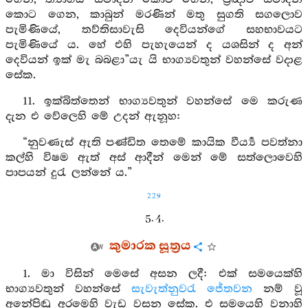
කොට ගෙන, කාබුන් මරණින් මතු සුගති සගලොව
පැමිණියේ, තව්තිසාවැසි දෙවියන්ගේ සහභාවයට
පැමිණියේ ය. හේ එහි පැහැයෙන් ද යශසින් ද අන්
දෙවියන් ඉක් මැ බබළා”යැ යි භාග්‍යවතුන් වහන්සේ වදාළ
සේක.
11. ඉක්බිත්තෙන් භාග්‍යවතුන් වහන්සේ මෙ කරුණ
දැන එ වේලෙහි මේ උදන් ඇනූහ:
“නුවණැස් ඇති පණ්ඩිත තෙමේ කායික වීර්‍ය්‍ය පවත්නා
කල්හි විෂම ඇත් අස් ආදීන් මෙන් මේ සත්ලොවෙහි
පාපයන් දුරැ ලන්නේ ය.”
229
5. 4.
කුමාරක සූත්‍රය
1. මා විසින් මෙසේ අසන ලදී: එක් සමයෙක්හි
භාග්‍යවතුන් වහන්සේ
සැවැත්නුවරැ
ජේතවන
නම් වූ
අනේපිඬු අරමෙහි වැඩ වසන සේක. එ සමයෙහි වනාහි