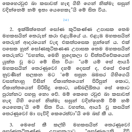
කෙහෙරවුළු බා කසාවත් හැඳ ගිහි ගෙන් නික්මැ සසුන්
වදින්නෙම් නම් ඉතා යෙහෙකැ”යි මේ සිත විය.
241
2. ඉක්බිත්තෙන් සෝණ කුටිකණ්ණ උපාසක තෙම
මහකසයින් තෙරුන් කරා එළැඹියේ ය. එළැඹ මහකසයින්
තෙරුන් ආදරයෙන් වැඳ එකත්පසෙක හුන්නේ ය. එක්
පසෙක හුන් සෝණකුටිකණණ උපාසක තෙම මහකසයින්
තෙරුන්ට “වහන්ස, මෙහි හුදෙකලා ව චිත්තවිවේකයෙන්
යුක්ත වූ මට මේ සිත විය: “යම් යම් සේ ආර්‍ය්‍ය
මහකසයින් තෙරණුවෝ දහම් දෙසත් ද, එසේ එසේ
නුවණින් සලකන මට ‘මේ සසුන බඹසර ගිහිගෙයි
වසන්නාහු විසින් ඒකාන්තයෙන් පිරිපුන් කොට,
ඒකාන්තයෙන් පිරිසිදු කොට, ශඞ්ඛලිඛිතය සේ කොට
පුරන්නට පහසු නො වේ. මම් කෙහෙ රවුළු බා කසාවත්
හැඳ ගිහි ගෙන් නික්මැ සසුන් වදින්නෙම් වීම් නම්
යෙහෙකැ’යි මේ සිත විය. වහන්ස, ආර්‍ය්‍ය වූ කසයින්
තෙරණුවෝ මා පැවිදි කෙරෙත්වා”යි මෙ බස් කී ය.
3. මෙසේ කී කල්හි මහකසයින් තෙරණුවෝ
සෝණකුටිකණ්ණ උපාසකයාට, “සෝණයෙනි, දිවි