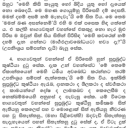
ඔහුට “මෙහි කිසි කෑයුතු හෝ බිදිය යුතු හෝ දැයෙක්
නො බෙදෙයි. මෙ මහණ ගොයුම්හු පිරිසෙහි දම් දෙසති.
මමත් දහම් අසම් නම් මැනැවැ”යි මේ සිත විය. මෙ තෙම
‘මමත් බණ අසන්නෙමි’යි එහි ම එක් පසෙක හිඳ ගත්තේ
ය. එ කල්හි භාග්‍යවතුන් වහන්සේ එකකුදු නො හැර මුළු
පිරිස ම ඔවුන් සිත් සිය සිතින් පිරිසිඳ ‘මෙහි කවරෙක් නම්
දහම් දැන ගන්නට (මාර්‍ගඵලාවබෝධයට) භව්‍ය දැ?”යි
(උපනිඃශ්‍රය සම්පන්න දැයි) බැලූ සේක.
4. භාග්‍යවතුන් වහන්සේ ඒ පිරිසෙහි හුන් සුප්‍රබුද්ධ
කුෂ්ඨියා දුටු සේක. දැක උන් වහන්සේට ‘මේ තෙමේ
ඒකාන්තයෙන් මෙහි ධර්‍මය අවබෝධ කරන්නට තරම්
උපනිඃශ්‍රය සම්පත් ඇත්තෙකැ’යි මේ සිත විය. ඉක්බිති
සුප්‍රබුද්ධ කුෂ්ඨියා ඇරැබ, දානකථා ද ශීලකථා ද ස්වර්‍ගකථා
ද කාමයන්ගේ දෝෂ ද ලාමකබව ද කෙලෙසීම ද
නෙක්ඛම්මයෙහි අනුහස් ද පැවැසූ සේක. යම් විටෙක
භාග්‍යවතුන් වහන්සේ සුප්‍රබුද්ධ කුෂ්ඨීහු කර්‍මක්‍ෂම සිත්
ඇතියහු කෙලෙස් පහ ව මොළොක් සිත් ඇතියහු නීවරණ
පහ වූ සිතැත්තහු., (මනා පිළිවෙත්හි) ඔදවැඩි සිතැත්තහු
සැදැහැයෙන් පහන් සිතැත්තහු දුටු සේක් ද, ඒ විටැ දුක්