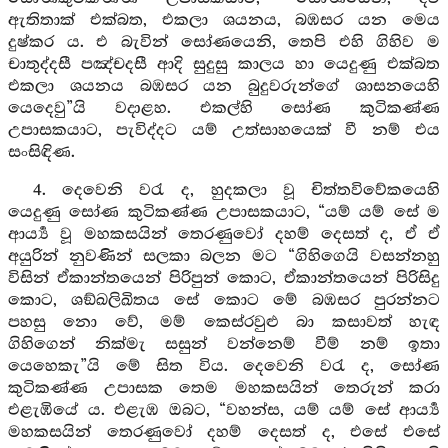
ඇතිතාක් එක්බත, එකලා ශයනය, බඹසර යන මෙය
දුෂ්කර ය. එ බැවින් සෝණයෙනි, තෙපි එහි ගිහිව ම
චාතුද්දසී පඤ්චදසී ආදි සුදුසු කාලය හා යෙදුණු එක්බත
එකලා ශයනය බඹසර යන බුදුවරුන්ගේ ශාසනයෙහි
යෙදෙවු”යි වදාළහ. එකල්හි සෝණ කුටිකණ්ණ
උපාසකයාට, පැවිද්දට යම් උත්සාහයෙක් වී නම් එය
සංසිඳිණ.
4. දෙවෙනි වරැ ද, හුදකලා වූ චිත්තවිවේකයෙහි
යෙදුණු සෝණ කුටිකණ්ණ උපාසකයාට, “යම් යම් සේ ම
ආර්‍ය්‍ය වූ මහකසයින් තෙරණුවෝ දහම් දෙසත් ද, ඒ ඒ
අයුරින් නුවණින් සලකා බලන මට “ගිහිගෙයි වසන්නහු
විසින් ඒකාන්තයෙන් පිරිපුන් කොට, ඒකාන්තයෙන් පිරිසිදු
කොට, ශඞ්ඛලිඛිතය සේ කොට මේ බඹසර පුරන්නට
පහසු නො වේ, මම් කෙස්රවුළු බා කසාවත් හැඳ
ගිහිගෙන් නික්මැ සසුන් වන්නෙම් වීම් නම් ඉතා
යෙහෙකැ”යි මේ සිත විය. දෙවෙනි වරැ ද, සෝණ
කුටිකණ්ණ උපාසක තෙම මහකසයින් තෙරුන් කරා
එළැඹියේ ය. එළැඹ ඔබට, “වහන්ස, යම් යම් සේ ආර්‍ය්‍ය
මහකසයින් තෙරණුවෝ දහම් දෙසත් ද, එසේ එසේ