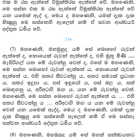
එක ම රස ඇත්තේ විමුක්තිරස ඇත්තේ වේ. මහණෙනි,
මෙ සස්න එක ම රස ඇත්තේ විමුක්තිරස ඇත්තේ වේ
යන යමෙක් ඇද් ද, මෙය ද මහණෙනි, යමක් දැක දැක
භික්‍ෂූහු මෙ සස්නෙහි ඇලෙත් නම් ඒ සවන ආශ්චර්‍ය්‍ය
අද්භූත ධර්‍මය වේ.
239
(7) මහණෙනි, මහමුහුද යම් සේ බොහෝ රුවන්
ඇත්තේ ද, නොයෙක් රුවන් ඇත්තේ ද, එහි මුතු මිණි .....
මැසිරිගල් යන මේ රුවන්හු වෙත් ද, එසේ ම මහණෙනි,
මෙ සස්න බොහෝ රුවන් ඇත්තේ ය, නොයෙක් රුවන්
ඇත්තේ ය, එහි සතර සීවටන්හු ය, සතර සම්‍යක් ප්‍රධාන
ය, සතර ඉදුපා ය, පස් ඉඳුරෝ ය, පස් බල ය, සත්
බොඳඟහු ය, අරීඅටඟි මඟ ය, යන මේ රුවන්හු වෙත්.
මහණෙනි, මෙ සස්න බොහෝ රුවන් ඇත්තේ ය. … එහි
සතර සීවටන්හු ය … අරීඅටඟි මඟ ය යන මේ රුවන්හු
වෙත් යන යමෙක් ඇද්ද, මෙය ද මහණෙනි, යමක් දැක
දැක භික්‍ෂූහු මෙ සස්නෙහි ඇලෙත් නම් ඒ මෙ සස්නැ
සත්වන ආශ්චර්‍ය්‍ය අද්භූත ධර්‍මය වේ.
(8) මහණෙනි, මහමුහුද යම් සේ මහත් සත්ත්‍වයනට