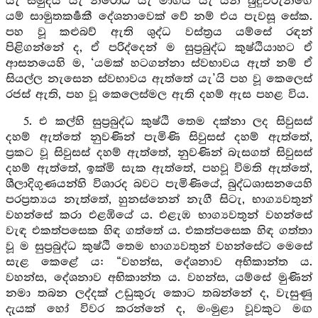
යැ සමුදය යැ නිරෝධ යැ මාර්‍ගය යැ යන බුදුවරුන්ගේ
යම් සාමුතකර්‍ෂකී දේශනාවෙක් වේ නම් එය පැවසූ සේක.
පහ වූ කළුබව් ඇති ශුද්ධ වස්ත්‍රය යම්සේ රඳන්
පිළිගන්නේ ද, ඒ පරිද්දෙන් ම සුප්‍රබුද්ධ කුෂ්ඨියාහට ඒ
ආසනයෙහි ම, ‘යමක් හටගන්නා ස්වභාවය ඇත් නම් ඒ
සියල්ල නැසෙන ස්වභාවය ඇත්තේ යැ’යි පහ වූ කෙලෙස්
රජස් ඇති, පහ වූ කෙලෙස්මල ඇති දහම් ඇස පහළ විය.
5. එ කල්හි සුප්‍රබුද්ධ කුෂ්ඨි තෙම දක්නා ලද සිවුසස්
දහම් ඇත්තේ නුවණින් පැමිණි සිවුසස් දහම් ඇත්තේ,
ප්‍රකට වූ සිවුසස් දහම් ඇත්තේ, නුවණින් බැසගත් සිවුසස්
දහම් ඇත්තේ, ඉක්මි සැක ඇත්තේ, පහවූ විමති ඇත්තේ,
ශීලාදිගුණයන්හි විශාරද බවට පැමිණියේ, බුද්ධශාසනයෙහි
පරප්‍රත්‍යය නැත්තේ, හුනස්නෙන් නැගී සිටැ, භාග්‍යවතුන්
වහන්සේ කරා එළඹියේ ය. එළැඹ භාග්‍යවතුන් වහන්සේ
වැඳ එකත්පසෙක හිඳ ගත්තේ ය. එකත්පසෙක හිඳ ගත්තා
වූ ම සුප්‍රබුද්ධ කුෂ්ඨි තෙම භාග්‍යවතුන් වහන්සේට මෙසේ
සැළ කෙළේ ය: “වහන්ස, දේශනාව අභිකාන්ත ය.
වහන්ස, දේශනාව අභිකාන්ත ය. වහන්ස, යම්සේ මුණින්
නමා තබන ලද්දක් උඩුකුරු කොට තබන්නේ ද, වැසුණු
දැයක් හෝ විවර කරන්නේ ද, මංමුළා වූවකුට මඟ