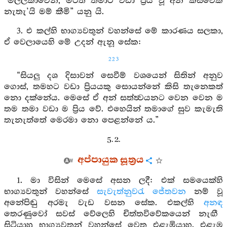
“මල්ලිකාවෙනි, මටත් තමාට වඩා ප්‍රිය වූ අන් කිසිවෙක්
නැතැ’යි මම් කීමි” යනු යි.
3. එ කල්හි භාග්‍යවතුන් වහන්සේ මේ කාරණය සලකා,
ඒ වෙලායෙහි මේ උදන් ඇනූ සේක:
223
“සියලු දශ දිසාවන් සෙවීම් වශයෙන් සිතින් අනුව
ගොස්, තමහට වඩා ප්‍රියයකු සොයන්නේ කිසි තැනෙකත්
නො දක්නේය. මෙසේ ඒ අන් සත්ත්‍වයනට වෙන වෙන ම
තම තමා වඩා ම ප්‍රිය වේ. එහෙයින් තමාගේ සුව කැමැති
තැනැත්තේ මෙරමා නො පෙළන්නේ ය.”
5. 2.
අප්පායුක සූත්‍රය
1. මා විසින් මෙසේ අසන ලදී: එක් සමයෙක්හි
භාග්‍යවතුන් වහන්සේ
සැවැත්නුවරැ
ජේතවන
නම් වූ
අනේපිඬු අරමැ වැඩ වසන සේක. එකල්හි
අනඳ
තෙරණුවෝ සවස් වේලෙහි චිත්තවිවේකයෙන් නැඟී
සිටියාහු භාග්‍යවතුන් වහන්සේ වෙත එළැඹියාහ. එළැඹ