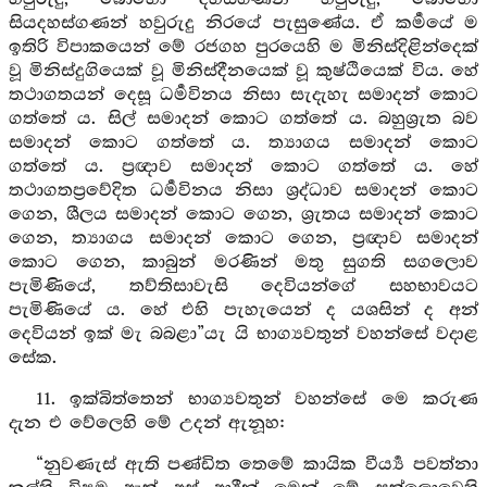
සියදහස්ගණන් හවුරුදු නිරයේ පැසුණේය. ඒ කර්‍මයේ ම
ඉතිරි විපාකයෙන් මේ රජගහ පුරයෙහි ම මිනිස්දිළින්දෙක්
වූ මිනිස්දුගියෙක් වූ මිනිස්දීනයෙක් වූ කුෂ්ඨියෙක් විය. හේ
තථාගතයන් දෙසූ ධර්‍මවිනය නිසා සැදැහැ සමාදන් කොට
ගත්තේ ය. සිල් සමාදන් කොට ගත්තේ ය. බහුශ්‍රුත බව
සමාදන් කොට ගත්තේ ය. ත්‍යාගය සමාදන් කොට
ගත්තේ ය. ප්‍රඥාව සමාදන් කොට ගත්තේ ය. හේ
තථාගතප්‍රවේදිත ධර්‍මවිනය නිසා ශ්‍රද්ධාව සමාදන් කොට
ගෙන, ශීලය සමාදන් කොට ගෙන, ශ්‍රැතය සමාදන් කොට
ගෙන, ත්‍යාගය සමාදන් කොට ගෙන, ප්‍රඥාව සමාදන්
කොට ගෙන, කාබුන් මරණින් මතු සුගති සගලොව
පැමිණියේ, තව්තිසාවැසි දෙවියන්ගේ සහභාවයට
පැමිණියේ ය. හේ එහි පැහැයෙන් ද යශසින් ද අන්
දෙවියන් ඉක් මැ බබළා”යැ යි භාග්‍යවතුන් වහන්සේ වදාළ
සේක.
11. ඉක්බිත්තෙන් භාග්‍යවතුන් වහන්සේ මෙ කරුණ
දැන එ වේලෙහි මේ උදන් ඇනූහ:
“නුවණැස් ඇති පණ්ඩිත තෙමේ කායික වීර්‍ය්‍ය පවත්නා