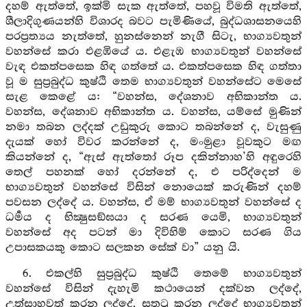
දහම් ඇත්තේ, ඉක්මි සැක ඇත්තේ, පහවූ විමති ඇත්තේ,
ශීලාදිගුණයන්හි විශාරද බවට පැමිණියේ, බුද්ධශාසනයෙහි
පරප්‍රත්‍යය නැත්තේ, හුනස්නෙන් නැගී සිටැ, භාග්‍යවතුන්
වහන්සේ කරා එළඹියේ ය. එළැඹ භාග්‍යවතුන් වහන්සේ
වැඳ එකත්පසෙක හිඳ ගත්තේ ය. එකත්පසෙක හිඳ ගත්තා
වූ ම සුප්‍රබුද්ධ කුෂ්ඨි තෙම භාග්‍යවතුන් වහන්සේට මෙසේ
සැළ කෙළේ ය: “වහන්ස, දේශනාව අභිකාන්ත ය.
වහන්ස, දේශනාව අභිකාන්ත ය. වහන්ස, යම්සේ මුණින්
නමා තබන ලද්දක් උඩුකුරු කොට තබන්නේ ද, වැසුණු
දැයක් හෝ විවර කරන්නේ ද, මංමුළා වූවකුට මඟ
කියන්නේ ද, “ඇස් ඇත්තෝ රූප දකින්නාහ’හි අඳුරෙහි
තෙල් පහනක් හෝ දරන්නේ ද, එ පරිද්දෙන් ම
භාග්‍යවතුන් වහන්සේ විසින් නොයෙක් කරුණින් දහම්
පවසන ලද්දේ ය. වහන්ස, ඒ මම් භාග්‍යවතුන් වහන්සේ ද
ධර්‍මය ද භික්‍ෂුසඞ්ඝයා ද සරණ යෙමි, භාග්‍යවතුන්
වහන්සේ අද පටන් මා දිවිහිම් කොට සරණ ගිය
උපාසකයකු කොට සලකන සේක් වා” යනු යි.
6. එකල්හි සුප්‍රබුද්ධ කුෂ්ඨි තෙමේ භාග්‍යවතුන්
වහන්සේ විසින් දැහැමි කථායෙන් දක්වන ලද්දේ,
උත්සාහවත් කරන ලද්දේ, සතුටු කරන ලද්දේ භාග්‍යවතුන්