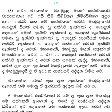
235
(8) තවද මහණෙනි, මහමුහුද මහත් සත්ත්‍වයනට
වාසස‍්ථානය වේ. එහි තිමි තිමිඞ්ගල තිමිරපිඞ්ගල අසුර
නාග ගන්‍ධර්‍ව යන මේ සත්ත්‍වයෝ වෙති. මහමුහුදෙහි
යොදුන් සියක් පමණ වු අත්බව් ඇත්තෝ ද, යොදුන්
දෙසියක් පමණ අත්බව් ඇත්තෝ ද, යොදුන් තුන්සියක්
පමණ වු අත්බව් ඇත්තෝ ද, යොදුන් සාරසියක් පමණ
අත්බව් ඇත්තෝ ද, යොදුන් පන්සියක් පමණ අත්බව්
ඇත්තෝ ද වෙත්. මහණෙනි, මහමුහුද මහත් සතුන්ගේ
වාසස්ථානය වෙයි ... එහි … යොදුන් පන්සියක් පමණ
අත්බව් ඇත්තෝ ද වෙත් යන යමෙක් ඇද්ද, මහණෙනි,
යමක් දැක දැක අසුරයෝ මහමුහුදෙහි ඇලෙත් නම්, මෙය
ද මහමුහුදෙහි වූ ඒ අටවන ආශ්චර්‍ය්‍ය අද්භූත ධර්‍මය වේ.
මහණෙනි, යමක් දැක දැක අසුරයෝ මහමුහුදෙහි
ඇලෙත් නම් මොහු ඒ ආශ්චර්‍ය්‍ය අද්භූත ධර්‍ම අට ය.
6. මහණෙනි, එපරිද්දෙන් ම යම් දෑ දැක දැක මහණහු
මේ සස්නෙහි ඇලෙත් ද, එසේ වූ ආශ්චර්‍ය්‍ය අද්භූත
ධර්‍මයෝ අට දෙනෙක් මෙ සස්නෙහි ඇත. කවර අට