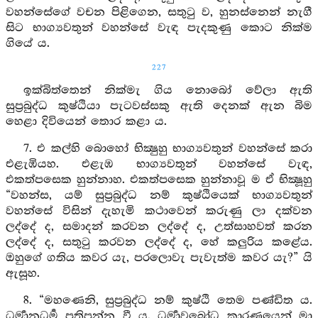
වහන්සේගේ වචන පිළිගෙන, සතුටු ව, හුනස්නෙන් නැගී
සිට භාග්‍යවතුන් වහන්සේ වැඳ පැදකුණු කොට නික්ම
ගියේ ය.
227
ඉක්බිත්තෙන් නික්මැ ගිය නොබෝ වේලා ඇති
සුප්‍රබුද්ධ කුෂ්ඨියා පැටවස්සකු ඇති දෙනක් ඇන බිම
හෙළා දිවියෙන් තොර කළා ය.
7. එ කල්හි බොහෝ භික්‍ෂුහු භාග්‍යවතුන් වහන්සේ කරා
එළැඹියහ. එළැඹ භාග්‍යවතුන් වහන්සේ වැඳ,
එකත්පසෙක හුන්නාහ. එකත්පසෙක හුන්නාවූ ම ඒ භික්‍ෂූහු
“වහන්ස, යම් සුප්‍රබුද්ධ නම් කුෂ්ඨියෙක් භාග්‍යවතුන්
වහන්සේ විසින් දැහැමි කථාවෙන් කරුණු ලා දක්වන
ලද්දේ ද, සමාදන් කරවන ලද්දේ ද, උත්සාහවත් කරන
ලද්දේ ද, සතුටු කරවන ලද්දේ ද, හේ කලුරිය කළේය.
ඔහුගේ ගතිය කවර යැ, පරලොවැ පැවැත්ම කවර යැ?” යි
ඇසූහ.
8. “මහණෙනි, සුප්‍රබුද්ධ නම් කුෂ්ඨි තෙම පණ්ඩිත ය.
ධර්‍මානුධර්‍ම ප්‍රතිපන්න වී ය. ධර්‍මාවබෝධ කාරණයෙන් මා