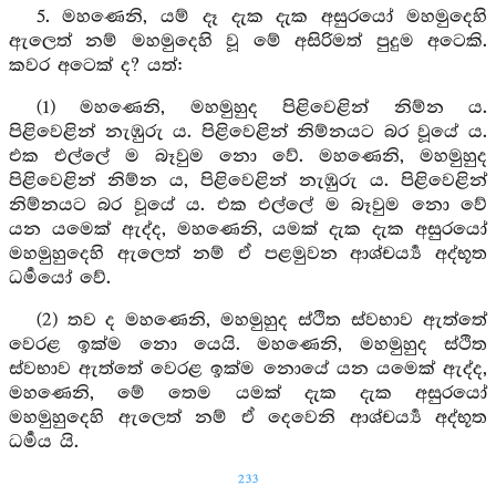
5. මහණෙනි, යම් දෑ දැක දැක අසුරයෝ මහමුදෙහි
ඇලෙත් නම් මහමුදෙහි වූ මේ අසිරිමත් පුදුම අටෙකි.
කවර අටෙක් ද? යත්:
(1) මහණෙනි, මහමුහුද පිළිවෙළින් නිම්න ය.
පිළිවෙළින් නැඹුරු ය. පිළිවෙළින් නිම්නයට බර වූයේ ය.
එක එල්ලේ ම බෑවුම නො වේ. මහණෙනි, මහමුහුද
පිළිවෙළින් නිම්න ය, පිළිවෙළින් නැඹුරු ය. පිළිවෙළින්
නිම්නයට බර වූයේ ය. එක එල්ලේ ම බෑවුම නො වේ
යන යමෙක් ඇද්ද, මහණෙනි, යමක් දැක දැක අසුරයෝ
මහමුහුදෙහි ඇලෙත් නම් ඒ පළමුවන ආශ්චර්‍ය්‍ය අද්භූත
ධර්‍මයෝ වේ.
(2) තව ද මහණෙනි, මහමුහුද ස්ථිත ස්වභාව ඇත්තේ
වෙරළ ඉක්ම නො යෙයි. මහණෙනි, මහමුහුද ස්ථිත
ස්වභාව ඇත්තේ වෙරළ ඉක්ම නොයේ යන යමෙක් ඇද්ද,
මහණෙනි, මේ තෙම යමක් දැක දැක අසුරයෝ
මහමුහුදෙහි ඇලෙත් නම් ඒ දෙවෙනි ආශ්චර්‍ය්‍ය අද්භූත
ධර්‍මය යි.
233