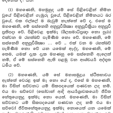
දෙනෙක් ද? යත්:
(1) මහණෙනි, මහමුහුද යම් සේ පිළිවෙළින් නිම්න
වූයේ පිළිවෙළින් ගැඹුරු වූයේ, පිළිවෙළින් නිම්නයට බර
වූයේ, එක එල්ලේ ම බෑවුම් නැත්තේ වේ ද, එසේ ම
මහණෙනි, මේ සස්නෙහි අනුපූර්‍වශික්‍ෂා අනුපූර්‍වක්‍රියා අනුපූර්‍ව
ප්‍රතිපදා වේ. පිළිවෙළ ඉක්මැ (ශිලසමාධිප්‍රඥා නො පුරා)
එක්වන ම රහත්බව් පැමිණීම නො වේ. මහණෙනි, මේ
සස්නෙහි අනුපූර්‍වශික්‍ෂා … වේ .. එක් වන ම රහත්බව්
පැමිණීම නො වේ යන යමෙක් ඇද්ද, මහණෙනි, මේ
තෙම, යමක් දැක දැක මහණහු මෙ සස්නෙහි ඇලෙත්
නම්, ඒ මේ සස්නෙහි ඇති පළමු වන ආශ්චර්‍ය්‍ය අද්භූත
ධර්‍මය වේ.
(2) මහණෙනි, යම් සේ මහාසමුද්‍රය ස්ථිතභාවය
ඇත්තේ වෙරළ ඉක් මැ නො යේ ද, එසේ ම මහණෙනි,
මා විසින් සව්වනට යම් සිකපදයෙක් පණවන ලද නම්.
එය මා සව්වෝ (සෝවාන් ආදි ආර්‍ය්‍යශ්‍රාවකයෝ) ජීවිත
හේතුයෙනුදු ඉක්මැ නො යෙත්. මහණෙනි, මා විසින්
සව්වනට යම් සිකපදයෙක් පණවන ලද නම් එය මා
සව්වෝ ජීවිතහේතුයෙනුදු ඉක්මැ නොයෙත් යන යමෙක්