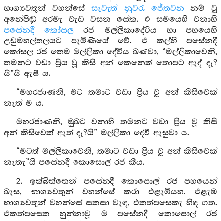
භාග්‍යවතුන් වහන්සේ
සැවැත් නුවරැ
ජේතවන
නම් වූ
අනේපිඬු අරමැ වැඩ වසන සේක. එ සමයෙහි වනාහි
පසේනදී කෝසල
රජ මල්ලිකාදේවිය හා පහයෙහි
උඩුමහල්තලයට පැමිණියේ වේ. එ කල්හි පසේනදී
කෝසල රජ තෙම මල්ලිකා දේවිය බණවා, “මල්ලිකාවෙනි,
තමනට වඩා ප්‍රිය වූ කිසි අන් කෙනෙක් තොපට ඇද් දැ?
යි”යි ඇසී ය.
“මහරජාණනි, මට තමාට වඩා ප්‍රිය වූ අන් කිසිවෙක්
නැත් ම ය.
මහරජාණනි, මුබට වනාහි තමනට වඩා ප්‍රිය වූ කිසි
අන් කිසිවෙක් ඇත් දැ?යි” මල්ලිකා දේවී ඇසුවා ය.
“මටත් මල්ලිකාවෙනි, තමාට වඩා ප්‍රිය වූ අන් කිසිවෙක්
නැතැ”යි පසේනදී කොසොල් රජ කීය.
2. ඉක්බිත්තෙන් පසේනදී කොසොල් රජ පහයෙන්
බැස, භාග්‍යවතුන් වහන්සේ කරා එළැඹියහ. එළැඹ
භාග්‍යවතුන් වහන්සේ සකසා වැඳ, එකත්පසෙකැ හිඳ ගත.
එකත්පසෙක හුන්නාවූ ම පසේනදී කොසොල් රජ