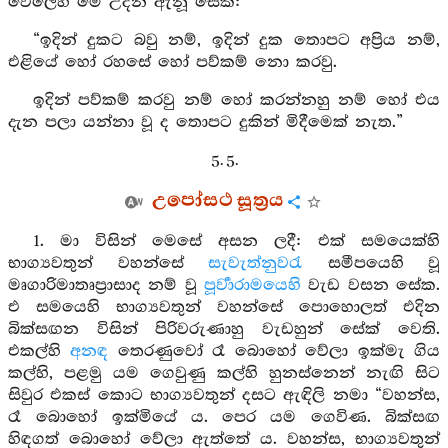
වේලෙහි මේ උදන් ඇනූ සේක:
“ඉදින් දුකට බවු නම්, ඉදින් දුක තොපට අප්‍රිය නම්,
එළියේ හෝ රහසේ හෝ පව්කම් නො කරවු.
ඉදින් පව්කම් කරවු නම් හෝ කරන්නහු නම් හෝ එය
දැන පලා යන්නා වූ ද තොපට දුකින් මිදීමෙක් නැත.”
5. 5.
උපෝසථ සූත්‍රය
1. මා විසින් මෙසේ අසන ලදී: එක් සමයෙක්හි
භාග්‍යවතුන් වහන්සේ
සැවැත්නුවරැ
සමීපයෙහි වූ
මෘගාරිමාතෘප්‍රාසාද නම් වූ
පූර්‍වාරාමයෙහි
වැඩ වසන සේක.
එ සමයෙහි භාග්‍යවතුන් වහන්සේ පොහොලත් එදින
බික්සඟන විසින් පිරිවරුණාහු වැඩහුන් සේක් වෙති.
එකල්හි
අනඳ
තෙරණුවෝ රෑ බොහෝ වේලා ඉක්මැ ගිය
කල්හි, පළමු යම ගෙවුණු කල්හි හුනස්නෙන් නැඟි සිට
සිවුර එකස් කොට භාග්‍යවතුන් දසට ඇඳිලි නමා “වහන්ස,
රෑ බොහෝ ඉක්මියේ ය. පෙර යම ගෙවිණ. බික්සඟ
හිඳගත් බොහෝ වේලා ඇත්තේ ය. වහන්ස, භාග්‍යවතුන්