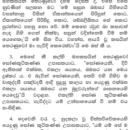
මහකසයින් තෙරණුවෝ දහම් දෙසත් ද, එසේ එසේ
නුවණින් සලකන මට ‘මේ සසුන බඹසර ගිහිගෙයි
වසන්නාහු විසින් ඒකාන්තයෙන් පිරිපුන් කොට,
ඒකාන්තයෙන් පිරිසිදු කොට, ශඞ්ඛලිඛිතය සේ කොට
පුරන්නට පහසු නො වේ. මම් කෙහෙ රවුළු බා කසාවත්
හැඳ ගිහි ගෙන් නික්මැ සසුන් වදින්නෙම් වීම් නම්
යෙහෙකැ’යි මේ සිත විය. වහන්ස, ආර්‍ය්‍ය වූ කසයින්
තෙරණුවෝ මා පැවිදි කෙරෙත්වා”යි මෙ බස් කී ය.
3. මෙසේ කී කල්හි මහකසයින් තෙරණුවෝ
සෝණකුටිකණ්ණ උපාසකයාට, “සෝණයෙනි, දිවි
ඇතිතාක් එක්බත, එකලා ශයනය, බඹසර යන මෙය
දුෂ්කර ය. එ බැවින් සෝණයෙනි, තෙපි එහි ගිහිව ම
චාතුද්දසී පඤ්චදසී ආදි සුදුසු කාලය හා යෙදුණු එක්බත
එකලා ශයනය බඹසර යන බුදුවරුන්ගේ ශාසනයෙහි
යෙදෙවු”යි වදාළහ. එකල්හි සෝණ කුටිකණ්ණ
උපාසකයාට, පැවිද්දට යම් උත්සාහයෙක් වී නම් එය
සංසිඳිණ.
4. දෙවෙනි වරැ ද, හුදකලා වූ චිත්තවිවේකයෙහි
යෙදුණු සෝණ කුටිකණ්ණ උපාසකයාට, “යම් යම් සේ ම