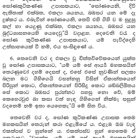
සෝණකුටිකණ්ණ උපාසකයාට, “සෝණයෙනි, දිවි
ඇතිතාක් එක්බත, එකලා ශයනය, බඹසර යන මේ දෑ
දුෂ්කර ය. එබැවින් සෝණයෙනි, තෙපි එහි ගිහි ව ම සුදුසු
කල් හා යෙදුණු එක්බත, එකලා ශයනය, බඹසර යන
බුද්ධශාසනයෙහි යෙදෙවු”යි වදාළහ. දෙවෙනි වරැ ද
සෝණ කුටිකණ්ණ උපාසකයාට, යම් පැවිද්දෙහි
උත්සාහයෙක් වී නම්, එය සංසිඳුණේ ය.
6. තෙවෙනි වර ද එකලා වූ චිත්තවිවේකයෙන් යුක්ත
වූ සෝණ උපාසකයාට, “යම් යම් සේ ආර්‍ය්‍ය මහකසයින්
තෙරණුවෝ දහම් දෙසත් ද, එසේ එසේ නුවණින් සලකා
බලන මට ගිහිගෙයි වසන්නහු විසින් ඒකාන්තයෙන්
පිරිපුන් කොට, ඒකාන්තයෙන් පිරිසිදු කොට ශඞ්ඛලිඛිතය
සේ කොට බඹසර පුරන්නට පහසු නො වේ, මම්
කෙහෙරවුළු බා කසා වත් හැඳ ගිහිගෙන් නික්මැ සසුන්
වදනෙම් නම් ඉතා යෙහෙකැ”යි මේ සිත විය.
තෙවෙනි වර ද, සෝණ කුටිකණ්ණ උපාසක තෙම
මහකසයින් තෙරුන් කරා එළැඹියේ ය. එළැඹ ඔබ වැඳ
එකත්පස් ව හුන්නේ ය. එකත්පස්ව හුන් හෙතෙම ඒ