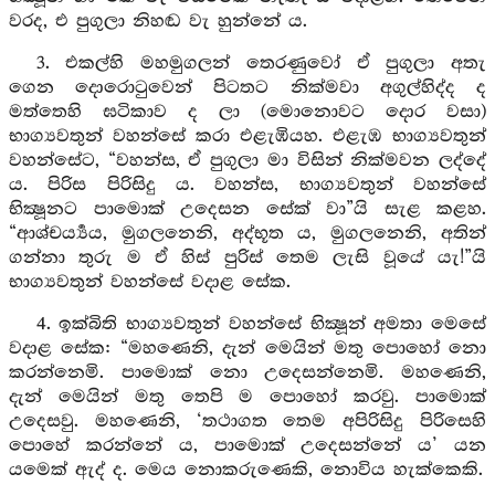
වරද, එ පුගුලා නිහඬ වැ හුන්නේ ය.
3. එකල්හි මහමුගලන් තෙරණුවෝ ඒ පුගුලා අතැ
ගෙන දොරොටුවෙන් පිටතට නික්මවා අගුල්හිද්ද ද
මත්තෙහි ඝටිකාව ද ලා (මොනොවට දොර වසා)
භාග්‍යවතුන් වහන්සේ කරා එළැඹියහ. එළැඹ භාග්‍යවතුන්
වහන්සේට, “වහන්ස, ඒ පුගුලා මා විසින් නික්මවන ලද්දේ
ය. පිරිස පිරිසිදු ය. වහන්ස, භාග්‍යවතුන් වහන්සේ
භික්‍ෂූනට පාමොක් උදෙසන සේක් වා”යි සැළ කළහ.
“ආශ්චර්‍ය්‍යය, මුගලනෙනි, අද්භූත ය, මුගලනෙනි, අතින්
ගන්නා තුරු ම ඒ හිස් පුරිස් තෙම ලැසි වූයේ යැ!”යි
භාග්‍යවතුන් වහන්සේ වදාළ සේක.
4. ඉක්බිති භාග්‍යවතුන් වහන්සේ භික්‍ෂූන් අමතා මෙසේ
වදාළ සේක: “මහණෙනි, දැන් මෙයින් මතු පොහෝ නො
කරන්නෙමි. පාමොක් නො උදෙසන්නෙමි. මහණෙනි,
දැන් මෙයින් මතු තෙපි ම පොහෝ කරවු. පාමොක්
උදෙසවු. මහණෙනි, ‘තථාගත තෙම අපිරිසිදු පිරිසෙහි
පොහේ කරන්නේ ය, පාමොක් උදෙසන්නේ ය’ යන
යමෙක් ඇද් ද. මෙය නොකරුණෙකි, නොවිය හැක්කෙකි.