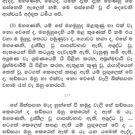
ඇද්ද, මහණෙනි, මෙයද, යමක් දැක දැක මහණහු මෙ
සස්නෙහි ඇලෙත් නම්, මෙ සස්නෙහි වූ ඒ දෙවෙනි
ආශ්චර්‍ය්‍ය අද්භූත ධර්‍මය වේ.
(3) මහණෙනි, යම් සේ මහමුහුද මළකුණු හා එක් වැ
නො වෙසේ ද, මහමුහුදෙහි යම් මළ කුණෙක් වී නම් එය
වහා ම මුහුදු තෙරට පමුණුවා ද, ගොඩට නඟා ද, එසේ ම
මහණෙනි, දුශ්ශීල වූ පාපස්වභාව ඇති, අශුද්ධ වූ,
සැකයෙන් සිහි කටයුතු පැවැතුම් ඇති, වැසුණු කර්‍ම ඇති,
අශ්‍රමණ වැ ශ්‍රමණයෙමි යි පිළින කරන, අබ්‍රහ්මචාරී වැ
බ්‍රහ්මචාරීමි යි පිළින කරන, ඇතුළත කුණු වූ, රාගාදියෙන්
තෙත් වූ, හටගත් කෙලෙස් කසළ ඇති යම් පුඟුලෙක් වේ
ද, සඞ්ඝයා ඔහු හා එක්වැ නො වෙසේ. වැලි බික්සඟන
වහාම රැස් වැ ඔහු නෙරපයි.
237
හේ බික්සඟන මැද හුන්නේ වී නමුදු වැලි හේ සඞ්ඝයා
කෙරෙන් ද සඞ්ඝයා ඔහු කෙරෙන් ද ඈත් ම යැ.
මහණෙනි, දුශ්ශීල වූ පාපස්වභාව ඇති, අශුද්ධ වූ ....
හටගත් කෙලෙස් කසළ ඇති යම් පුඟුලෙක් වේ ද ...
සඞ්ඝයා ඔහු කෙරෙන් ඈත් ම යැ යන යමෙක් ඇද්ද,