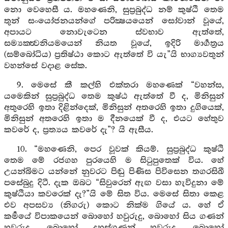
නො වෙහෙසී ය. මහණෙනි, සුප්‍රබුද්ධ නම් කුෂ්ඨි තෙම
තුන් සංයෝජනයන්ගේ පරික්‍ෂයයෙන් සෝවාන් වූයේ,
අපායට නොවැටෙන ස්වභාව ඇත්තේ,
සම්‍යක‍්ත්‍වනියමයෙන් නියත වූයේ, ඉදිරි මාර්‍ගත්‍රය
(සම්බෝධිය) ප්‍රතිෂ්ඨා කොට ඇත්තේ වි යැ”යි භාග්‍යවතුන්
වහන්සේ වදාළ සේක.
9. මෙසේ කී කල්හි එක්තරා මහණෙක් “වහන්ස,
යමෙකින් සුප්‍රබුද්ධ තෙම කුෂ්ඨ ඇත්තේ වී ද, මිනිසුන්
අතුරෙහි ඉතා දිළින්දෙක්, මිනිසුන් අතරෙහි ඉතා දුගියෙක්,
මිනිසුන් අතරෙහි ඉතා ම දීනයෙක් වී ද, එයට හේතුව
කවරේ ද, ප්‍රත්‍යය කවරේ දැ”? යි ඇසීය.
10. “මහණෙනි, පෙර වූවක් කියම්. සුප්‍රබුද්ධ කුෂ්ඨි
තෙම මේ රජගහ පුරයෙහි ම සිටුපුතෙක් විය. හේ
උයන්බිමට යන්නේ නුවරට පිඬු පිණිස පිවිසෙන තගරසිඛී
පසේබුදු දිටී. දැක ඔබට “සිවුරෙන් ඇඟ වසා හැවිදුනා මේ
කුෂ්ඨියා කවරෙක් දැ?”යි මේ සිත විය. මෙසේ සිතා කෙළ
එව අපසව්‍ය (නිගරු) කොට නික්ම ගියේ ය. හේ ඒ
කර්‍මයේ විපාකයෙන් බොහෝ හවුරුදු, බොහෝ සිය ගණන්
හවුරුදු, බොහෝ දහස්ගණන් හවුරුදු, බොහෝ