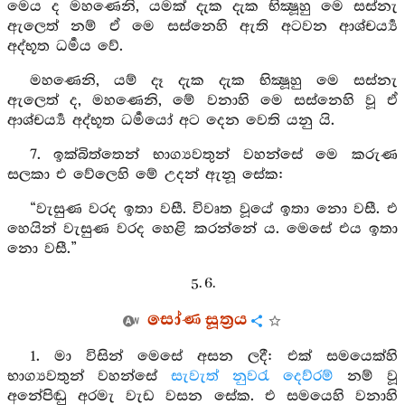
මෙය ද මහණෙනි, යමක් දැක දැක භික්‍ෂූහු මෙ සස්නැ
ඇලෙත් නම් ඒ මෙ සස්නෙහි ඇති අටවන ආශ්චර්‍ය්‍ය
අද්භූත ධර්‍මය වේ.
මහණෙනි, යම් දෑ දැක දැක භික්‍ෂූහු මෙ සස්නැ
ඇලෙත් ද, මහණෙනි, මේ වනාහි මෙ සස්නෙහි වූ ඒ
ආශ්චර්‍ය්‍ය අද්භූත ධර්‍මයෝ අට දෙන වෙති යනු යි.
7. ඉක්බිත්තෙන් භාග්‍යවතුන් වහන්සේ මෙ කරුණ
සලකා එ වේලෙහි මේ උදන් ඇනූ සේක:
“වැසුණ වරද ඉතා වසී. විවෘත වූයේ ඉතා නො වසී. එ
හෙයින් වැසුණ වරද හෙළි කරන්නේ ය. මෙසේ එය ඉතා
නො වසී.”
5. 6.
සෝණ සූත්‍රය
1. මා විසින් මෙසේ අසන ලදී: එක් සමයෙක්හි
භාග්‍යවතුන් වහන්සේ
සැවැත් නුවරැ
දෙව්රම්
නම් වූ
අනේපිඬු අරමැ වැඩ වසන සේක. එ සමයෙහි වනාහි