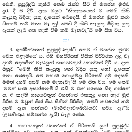
වෙති. සුප්‍රබුද්ධ කුෂ්ඨි තෙම රැස්ව සිටි ඒ මහජන මුළුව
දුරැ දී ම දිටී. දැක ඔහුට “නිසැකයෙන් ම මෙහි කිසි
කෑයුතු බිදියැ යුතු දැයෙක් බෙදෙයි. ඒ මහජන මුළුව කරා
ගියෙම් නම් මනා මැ නු! මෙහි දී කිසි කෑයුතු බිදියැ යුතු
දැයක් ලැබ ගත හැකි වීම් නම් මැනවැ”යි මේ සිත විය.
225
3. ඉක්බිත්තෙන් සුප්‍රබුද්ධකුෂ්ඨි තෙම ඒ මහජන මුළුව
වෙත එළැඹියේ ය. එහි මහපිරිසක් විසින් පිරිවරන ලදු වැ
දහම් දෙසමින් වැඩහුන් භාග්‍යවතුන් වහන්සේ දිටී ය. දැක
ඔහුට “මෙහි කිසි කෑයුතු හෝ බිදිය යුතු හෝ දැයෙක්
නො බෙදෙයි. මෙ මහණ ගොයුම්හු පිරිසෙහි දම් දෙසති.
මමත් දහම් අසම් නම් මැනැවැ”යි මේ සිත විය. මෙ තෙම
‘මමත් බණ අසන්නෙමි’යි එහි ම එක් පසෙක හිඳ ගත්තේ
ය. එ කල්හි භාග්‍යවතුන් වහන්සේ එකකුදු නො හැර මුළු
පිරිස ම ඔවුන් සිත් සිය සිතින් පිරිසිඳ ‘මෙහි කවරෙක් නම්
දහම් දැන ගන්නට (මාර්‍ගඵලාවබෝධයට) භව්‍ය දැ?”යි
(උපනිඃශ්‍රය සම්පන්න දැයි) බැලූ සේක.
4. භාග්‍යවතුන් වහන්සේ ඒ පිරිසෙහි හුන් සුප්‍රබුද්ධ