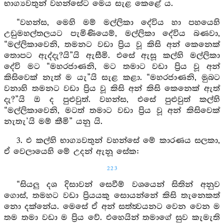
භාග්‍යවතුන් වහන්සේට මෙය සැළ කෙළේ ය.
“වහන්ස, මෙහි මම් මල්ලිකා දේවිය හා පහයෙහි
උඩුමහල්තලයට පැමිණියෙම්, මල්ලිකා දේවිය බණවා,
“මල්ලිකාවෙනි, තමනට වඩා ප්‍රිය වූ කිසි අන් කෙනෙක්
තොපට ඇද්දැ?යි”යි ඇසීමි. එසේ ඇසූ කල්හි මල්ලිකා
දේවි මට “මහරජාණනි, මට තමාට වඩා ප්‍රිය වූ අන්
කිසිවෙක් නැත් ම යැ”යි සැළ කළා. “මහරජාණනි, මුබට
වනාහි තමනට වඩා ප්‍රිය වූ කිසි අන් කිසි කෙනෙක් ඇත්
දැ?”යි ඔ ද පුළුවුත්. වහන්ස, එසේ පුළුවුත් කල්හි
“මල්ලිකාවෙනි, මටත් තමාට වඩා ප්‍රිය වූ අන් කිසිවෙක්
නැතැ’යි මම් කීමි” යනු යි.
3. එ කල්හි භාග්‍යවතුන් වහන්සේ මේ කාරණය සලකා,
ඒ වෙලායෙහි මේ උදන් ඇනූ සේක:
223
“සියලු දශ දිසාවන් සෙවීම් වශයෙන් සිතින් අනුව
ගොස්, තමහට වඩා ප්‍රියයකු සොයන්නේ කිසි තැනෙකත්
නො දක්නේය. මෙසේ ඒ අන් සත්ත්‍වයනට වෙන වෙන ම
තම තමා වඩා ම ප්‍රිය වේ. එහෙයින් තමාගේ සුව කැමැති