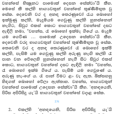
වහන්සේ භික්‍ෂූනට පාමොක් දෙසන සේක්වා”යි කීහ.
මෙසේ කී කල්හි භාග්‍යවතුන් වහන්සේ තුෂ්ණීම්භූත වු
සේක. දෙවෙනි වර ද අනඳ තෙරණුවෝ රැය බොහෝ
ඉක්මුණු කල්හි, මැදුම්යම ගෙවුණු කල්හි හුනස්නෙන්
නැගිට, සිවුර එකස් කොට භාග්‍යවතුන් වහන්සේ දසට
ඇඳිලි නමා, “වහන්ස, රෑ බොහෝ ඉක්මැ ගියේ ය. මැදුම්
යම ගෙවිණ … පාමොක් උදෙසන සේක්වා”යි කීහ.
දෙවෙනි වරද භාග්‍යවතුන් වහන්සේ තුෂ්ණීම්භූත වු සේක.
තෙවෙනි වර ද අනඳ තෙරණුවෝ රෑ බොහෝ ඉක්මි
කල්හි, පැසිම් යම ගෙවුණු කල්හි අරුණු නැඟි කල්හි රෑ
පාන වන වේලෙහි හුනස්නෙන් නැගී සිට සිවුර එකස්
කොට, භාග්‍යවතුන් වහන්සේ දසට ඇඳිලි නමා “වහන්ස,
රෑ බොහෝ ඉක්ම ගියේ ය. පැසිම් යම ගෙවුණේ ය.
අරුණු නැංගේ ය. රෑ පාන් වීමට ළං වැ ඇත. බික්සඟහු
හිඳගත් බොහෝ වේලා ඇත්තාහ. වහන්ස, භාග්‍යවතුන්
වහන්සේ පාමොක් උදෙසන සේක්වා”යි කීහ. ‘අනඳයෙනි,
පිරිස අපිරිසිදු යැ’යි භාග්‍යවතුන් වහන්සේ වදාළ සේක.
231
2. එකල්හි ‘අනඳයෙනි, පිරිස අපිරිසිදු යැ’යි