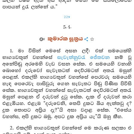
කල්හි විෂම ඇත් අස් ආදීන් මෙන් මේ සත්ලොවෙහි
පාපයන් දුරැ ලන්නේ ය.”
229
5. 4.
කුමාරක සූත්‍රය
1. මා විසින් මෙසේ අසන ලදී: එක් සමයෙක්හි
භාග්‍යවතුන් වහන්සේ
සැවැත්නුවරැ
ජේතවන
නම් වූ
අනේපිඬු අරමෙහි වැඩ වසන සේක. එ සමයෙහි වනාහි
බොහෝ දරුවෝ සැවැතටත් දෙව්රමටත් අතරැ මසුන්
පෙළත්. එකල්හි භාග්‍යවතුන් වහන්සේ පෙරවරු සමයෙහි
හැඳ පෙරෙවැ පාසිවුරු ගෙන සැවැතට පිඬු පිණිස පිවිසි
සේක. භාග්‍යවතුන් වහන්සේ සැවැතටත් දෙව්රමටත් අතරැ
මසුන් පෙළන ඒ දරුවන් දුටු සේක. දැක ඒ දරුවන් කරා
එළැඹියහ. එළැඹ “දරුවෙනි, තෙපි දුකට බිය ඇත්තවු ද?
දුක තොපට අප්‍රිය දැ?”යි අසා වදාළ සේක. “එසේය
වහන්ස, අපි දුකට බමු. අපට දුක අප්‍රිය යැ”යි ඔහු කීහ.
2. එකල්හි භාග්‍යවතුන් වහන්සේ මෙ කරුණ සලකා එ