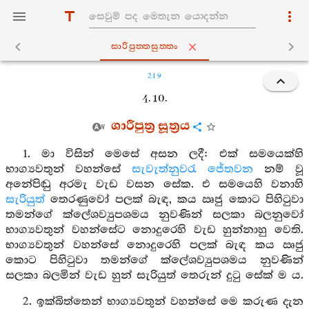
සාරිපුත‍්තසුත‍්තං
219
4. 10.
ශාරීපුත්‍ර සූත්‍රය
1. මා විසින් මෙසේ අසන ලදී: එක් සමයෙක්හි
භාග්‍යවතුන් වහන්සේ
සැවැත්නුවරැ
ජේතවන
නම් වූ
අනේපිඬු අරමැ වැඩ වසන සේක. එ සමයෙහි වනාහි
සැරියුත්
තෙරණුවෝ පලක් බැඳ, කය ඍජු කොට පිහිටුවා
තමන්ගේ ක්ලේශව්‍යුපශමය නුවණින් සලකා බලනුවෝ
භාග්‍යවතුන් වහන්සේට නොදුරෙහි වැඩ හුන්නාහු වෙති.
භාග්‍යවතුන් වහන්සේ නොදුරෙහි පලක් බැඳ කය ඍජු
කොට පිහිටුවා තමන්ගේ ක්ලේශව්‍යුපශමය නුවණින්
සලකා බලමින් වැඩ හුන් සැරියුත් තෙරුන් දුටු සේක් ම ය.
2. ඉක්බිත්තෙන් භාග්‍යවතුන් වහන්සේ මෙ කරුණ දැන