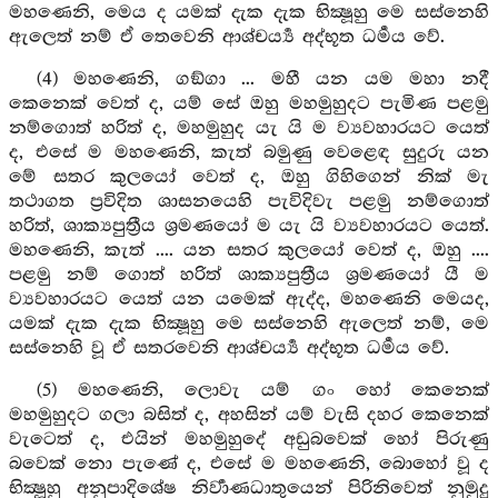
මහණෙනි, මෙය ද යමක් දැක දැක භික්‍ෂූහු මෙ සස්නෙහි
ඇලෙත් නම් ඒ තෙවෙනි ආශ්චර්‍ය්‍ය අද්භූත ධර්‍මය වේ.
(4) මහණෙනි, ගඞ්ගා ... මහී යන යම මහා නදී
කෙනෙක් වෙත් ද, යම් සේ ඔහු මහමුහුදට පැමිණ පළමු
නම්ගොත් හරිත් ද, මහමුහුද යැ යි ම ව්‍යවහාරයට යෙත්
ද, එසේ ම මහණෙනි, කැත් බමුණු වෙළෙඳ සුදුරු යන
මේ සතර කුලයෝ වෙත් ද, ඔහු ගිහිගෙන් නික් මැ
තථාගත ප්‍රවිදිත ශාසනයෙහි පැවිදිවැ පළමු නම්ගොත්
හරිත්, ශාක්‍යපුත්‍රීය ශ්‍රමණයෝ ම යැ යි ව්‍යවහාරයට යෙත්.
මහණෙනි, කැත් .... යන සතර කුලයෝ වෙත් ද, ඔහු ....
පළමු නම් ගොත් හරිත් ශාක්‍යපුත්‍රීය ශ්‍රමණයෝ යී ම
ව්‍යවහාරයට යෙත් යන යමෙක් ඇද්ද, මහණෙනි මෙයද,
යමක් දැක දැක භික්‍ෂූහු මෙ සස්නෙහි ඇලෙත් නම්, මෙ
සස්නෙහි වූ ඒ සතරවෙනි ආශ්චර්‍ය්‍ය අද්භූත ධර්‍මය වේ.
(5) මහණෙනි, ලොවැ යම් ගං හෝ කෙනෙක්
මහමුහුදට ගලා බසිත් ද, අහසින් යම් වැසි දහර කෙනෙක්
වැටෙත් ද, එයින් මහමුහුදේ අඩුබවෙක් හෝ පිරුණු
බවෙක් නො පැණේ ද, එසේ ම මහණෙනි, බොහෝ වූ ද
භික්‍ෂූහු අනුපාදිශේෂ නිර්‍වාණධාතුයෙන් පිරිනිවෙත් නුමුදු