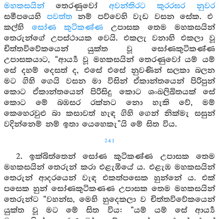
මහකසයින්
තෙරණුවෝ
අවන්තිරට
කුරරඝර නුවර
සමීපයෙහි
පවත්ත
නම් පව්වෙහි වැඩ වසන සේක. එ
කල්හි
සෝණ කුටිකණ්ණ
උපාසක තෙම මහකසයින්
තෙරුන්ගේ උපස්ථායක වෙයි. එකලැ වනාහි එකලා වූ
චිත්තවිවේකයෙන් යුක්ත වූ සෝණකුටිකණ්ණ
උපාසකයාට, “ආර්‍ය්‍ය වූ මහකසයින් තෙරණුවෝ යම් යම්
සේ දහම් දෙසත් ද, එසේ එසේ නුවණින් සලකා බලන
මට ගිහි ගෙයි වසන මා විසින් ඒකාන්තයෙන් පිරිපුන්
කොට ඒකාන්තයෙන් පිරිසිදු කොට ශංඛලිඛිතයක් සේ
කොට මේ බඹසර රක්නට නො හැකි වේ, මම්
කෙහෙරවුළු බා කසාවත් හැඳ ගිහි ගෙන් නික්මැ සසුන්
වදින්නෙම් නම් ඉතා යෙහෙකැ”යි මේ සිත විය.
241
2. ඉක්බිත්තෙන් සෝණ කුටිකණ්ණ උපාසක තෙම
මහකසයින් තෙරුන් කරා එළැඹියේ ය. එළැඹ මහකසයින්
තෙරුන් ආදරයෙන් වැඳ එකත්පසෙක හුන්නේ ය. එක්
පසෙක හුන් සෝණකුටිකණණ උපාසක තෙම මහකසයින්
තෙරුන්ට “වහන්ස, මෙහි හුදෙකලා ව චිත්තවිවේකයෙන්
යුක්ත වූ මට මේ සිත විය: “යම් යම් සේ ආර්‍ය්‍ය