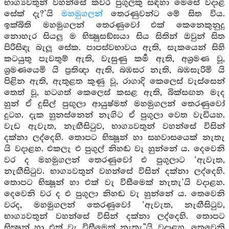
භාග්‍යවතුන් වහන්සේ කවර පුගුලකු සඳහා මෙසේ වදාළ
සේක් දැ?’යි
මහමුගලන්
තෙරණුවන්ට මේ සිත විය.
ඉක්බිති මහමුගලන් තෙරණුවෝ එක් කෙනෙකුනුදු
නොහැර සියලු ම භික්‍ෂුසඞ්ඝයා සිය සිතින් ඔවුන් සිත
පිරිසිඳැ බැලූ සේක. පාපස්වභාවය ඇති, සැකයෙන් සිහි
කටයුතු පැවතුම් ඇති, වැසුණු කර්‍ම ඇති, අශ්‍රමණ වූ,
ශ්‍රමණයෙමි යි ප්‍රතිඥා ඇති, බඹසර නැති, බඹසැරිමි යි
පිළින ඇති, ඇතුළත කුණු වූ, රාගාදි කෙලෙස් වැස්සෙන්
තෙත් වූ, හටගත් කෙලෙස් කසළ ඇති, බික්සඟන මැද
හුන් ඒ දුසිල් පුඟුලා ආයුෂ්මත් මහමුගලන් තෙරණුවෝ
දුටහ. දැක හුනස්නෙන් නැගිට ඒ පුගුලා වෙත වැඩියහ.
වැඩ ඇවැත, නැඟීසිටුව, භාග්‍යවතුන් වහන්සේ විසින්
දක්නා ලද්දෙහි. තොපට භික්‍ෂූන් හා සහවාසයෙක් නැතැ
යි වදාළහ. එකලැ එ පුගුල් නිහඬ වැ හුන්නේ ය. දෙවෙනි
වර ද මහමුගලන් තෙරණුවෝ එ පුගුලාට ‘ඇවැත,
නැඟීසිටුව. භාග්‍යවතුන් වහන්සේ විසින් දක්නා ලද්දෙහි.
තොපට භික්‍ෂූන් හා එක් වැ විසීමෙක් නැතැ’යි වදාළහ.
දෙවෙනි වර ද එ පුගුලා නිහඬ වැ හුන්නේ ය. තෙවෙනි
වරද, මහමුගලන් තෙරණුවෝ ‘ඇවැත, නැඟීසිටුව,
භාග්‍යවතුන් වහන්සේ විසින් දක්නා ලද්දෙහි. තොපට
භික්‍ෂූන් හා එක් වැ විසීමෙක් නැතැ”යි වදාළහ. තෙවෙනි