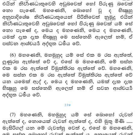
එයින් නිර්‍වාණධාතුවෙහි අඩුබවෙක් හෝ පිරුණු බවෙක්
නො පැණේ. මහණෙනි, බොහෝ වූ ද භික්‍ෂූහු
අනුපාදිශේෂ නිර්‍වාණධාතුයෙන් පිරිනිවෙත් නුමුදු එයින්
නිර්‍වාණධාතුවෙහි අඩුබවෙක් හෝ පිරුණු බවෙක් යම් සේ
නො පැණේ ද, මෙය ද මහණෙනි, මෙය ද මහණෙනි,
යමක් දැක දැක භික්‍ෂූහු මෙ සස්නෙහි ඇලෙත් නම්, ඒ
පස්වන ආශ්චර්‍ය්‍ය අද්භූත ධර්‍මය වේ.
(6) මහණෙනි, මහමුහුද යම් සේ එක ම රස ඇත්තේ,
ලුණුරස ඇත්තේ වේ ද, එසේ ම මහණෙනි, මේ සස්න
එක ම රස ඇත්තේ විමුක්තිරස ඇත්තේ වේ. මහණෙනි,
මෙ සස්න එක ම රස ඇත්තේ විමුක්තිරස ඇත්තේ වේ
යන යමෙක් ඇද් ද, මෙය ද මහණෙනි, යමක් දැක දැක
භික්‍ෂූහු මෙ සස්නෙහි ඇලෙත් නම් ඒ සවන ආශ්චර්‍ය්‍ය
අද්භූත ධර්‍මය වේ.
239
(7) මහණෙනි, මහමුහුද යම් සේ බොහෝ රුවන්
ඇත්තේ ද, නොයෙක් රුවන් ඇත්තේ ද, එහි මුතු මිණි .....
මැසිරිගල් යන මේ රුවන්හු වෙත් ද, එසේ ම මහණෙනි,
මෙ සස්න බොහෝ රුවන් ඇත්තේ ය, නොයෙක් රුවන්