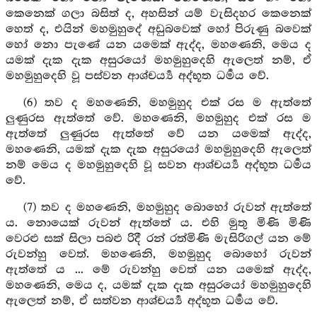
කෙනෙක් ගලා බසිත් ද, අහසින් යම් වැසිදහර කෙනෙක්
හෙත් ද, එයින් මහමුහුදේ අඩුබවෙක් හෝ පිරුණු බවෙක්
හෝ නො පැණේ යන යමෙක් ඇද්ද, මහණෙනි, මෙය ද
යමක් දැක දැක අසුරයෝ මහමුහුදෙහි ඇලෙත් නම්, ඒ
මහමුහුදෙහි වූ පස්වන ආශ්චර්‍ය්‍ය අද්භූත ධර්‍මය වේ.
(6) තව ද මහණෙනි, මහමුහුද එක් රස ම ඇත්තේ
ලුණුරස ඇත්තේ වේ. මහණෙනි, මහමුහුද එක් රස ම
ඇත්තේ ලුණුරස ඇත්තේ වේ යන යමෙක් ඇද්ද,
මහණෙනි, යමක් දැක දැක අසුරයෝ මහමුහුදෙහි ඇලෙත්
නම් මෙය ද මහමුහුදෙහි වූ සවන ආශ්චර්‍ය්‍ය අද්භූත ධර්‍මය
වේ.
(7) තව ද මහණෙනි, මහමුහුද බොහෝ රුවන් ඇත්තේ
ය. නොයෙක් රුවන් ඇත්තේ ය. එහි මුතු මිණි මිණි
වෙරළු සක් සිලා පබළු රිදී රන් රත්මිණි මැසිරිගල් යන මේ
රුවන්හු වෙත්. මහණෙනි, මහමුහුද බොහෝ රුවන්
ඇත්තේ ය ... මේ රුවන්හු වෙත් යන යමෙක් ඇද්ද,
මහණෙනි, මෙය ද, යමක් දැක දැක අසුරයෝ මහමුහුදෙහි
ඇලෙත් නම්, ඒ සත්වන ආශ්චර්‍ය්‍ය අද්භූත ධර්‍මය වේ.