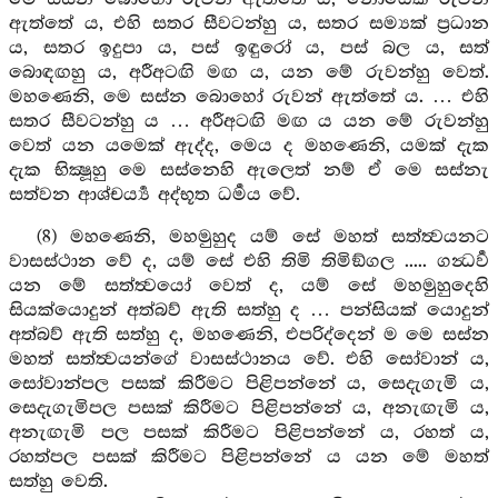
ඇත්තේ ය, එහි සතර සීවටන්හු ය, සතර සම්‍යක් ප්‍රධාන
ය, සතර ඉදුපා ය, පස් ඉඳුරෝ ය, පස් බල ය, සත්
බොඳඟහු ය, අරීඅටඟි මඟ ය, යන මේ රුවන්හු වෙත්.
මහණෙනි, මෙ සස්න බොහෝ රුවන් ඇත්තේ ය. … එහි
සතර සීවටන්හු ය … අරීඅටඟි මඟ ය යන මේ රුවන්හු
වෙත් යන යමෙක් ඇද්ද, මෙය ද මහණෙනි, යමක් දැක
දැක භික්‍ෂූහු මෙ සස්නෙහි ඇලෙත් නම් ඒ මෙ සස්නැ
සත්වන ආශ්චර්‍ය්‍ය අද්භූත ධර්‍මය වේ.
(8) මහණෙනි, මහමුහුද යම් සේ මහත් සත්ත්‍වයනට
වාසස්ථාන වේ ද, යම් සේ එහි තිමි තිමිඞ්ගල ..... ගන්‍ධර්‍ව
යන මේ සත්ත්‍වයෝ වෙත් ද, යම් සේ මහමුහුදෙහි
සියක්යොදුන් අත්බව් ඇති සත්හු ද … පන්සියක් යොදුන්
අත්බව් ඇති සත්හු ද, මහණෙනි, එපරිද්දෙන් ම මෙ සස්න
මහත් සත්ත්‍වයන්ගේ වාසස්ථානය වේ. එහි සෝවාන් ය,
සෝවාන්පල පසක් කිරීමට පිළිපන්නේ ය, සෙදැගැමි ය,
සෙදැගැමිපල පසක් කිරීමට පිළිපන්නේ ය, අනැඟැමි ය,
අනැඟැමි පල පසක් කිරීමට පිළිපන්නේ ය, රහත් ය,
රහත්පල පසක් කිරීමට පිළිපන්නේ ය යන මේ මහත්
සත්හු වෙති.