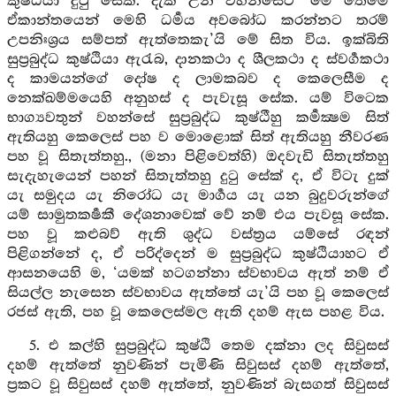
කුෂ්ඨියා දුටු සේක. දැක උන් වහන්සේට ‘මේ තෙමේ
ඒකාන්තයෙන් මෙහි ධර්‍මය අවබෝධ කරන්නට තරම්
උපනිඃශ්‍රය සම්පත් ඇත්තෙකැ’යි මේ සිත විය. ඉක්බිති
සුප්‍රබුද්ධ කුෂ්ඨියා ඇරැබ, දානකථා ද ශීලකථා ද ස්වර්‍ගකථා
ද කාමයන්ගේ දෝෂ ද ලාමකබව ද කෙලෙසීම ද
නෙක්ඛම්මයෙහි අනුහස් ද පැවැසූ සේක. යම් විටෙක
භාග්‍යවතුන් වහන්සේ සුප්‍රබුද්ධ කුෂ්ඨීහු කර්‍මක්‍ෂම සිත්
ඇතියහු කෙලෙස් පහ ව මොළොක් සිත් ඇතියහු නීවරණ
පහ වූ සිතැත්තහු., (මනා පිළිවෙත්හි) ඔදවැඩි සිතැත්තහු
සැදැහැයෙන් පහන් සිතැත්තහු දුටු සේක් ද, ඒ විටැ දුක්
යැ සමුදය යැ නිරෝධ යැ මාර්‍ගය යැ යන බුදුවරුන්ගේ
යම් සාමුතකර්‍ෂකී දේශනාවෙක් වේ නම් එය පැවසූ සේක.
පහ වූ කළුබව් ඇති ශුද්ධ වස්ත්‍රය යම්සේ රඳන්
පිළිගන්නේ ද, ඒ පරිද්දෙන් ම සුප්‍රබුද්ධ කුෂ්ඨියාහට ඒ
ආසනයෙහි ම, ‘යමක් හටගන්නා ස්වභාවය ඇත් නම් ඒ
සියල්ල නැසෙන ස්වභාවය ඇත්තේ යැ’යි පහ වූ කෙලෙස්
රජස් ඇති, පහ වූ කෙලෙස්මල ඇති දහම් ඇස පහළ විය.
5. එ කල්හි සුප්‍රබුද්ධ කුෂ්ඨි තෙම දක්නා ලද සිවුසස්
දහම් ඇත්තේ නුවණින් පැමිණි සිවුසස් දහම් ඇත්තේ,
ප්‍රකට වූ සිවුසස් දහම් ඇත්තේ, නුවණින් බැසගත් සිවුසස්