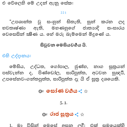
එ වේලෙහි මේ උදන් ඇනූ සේක:
221
“උපශාන්ත වූ සංහුන් සිතැති, සුන් කරන ලද
භවතෘෂ්ණා ඇති, මහණහුගේ ජාත්‍යාදි සංසාරය
වෙසෙසින් ක්‍ෂීණ ය. හේ මරු බැම්මෙන් මිදුණේ ය.
සිවුවන මෙඝියවර්‍ගය යි.
එහි උද්දානය:
මේඝිය, උද්ධත, ගෝපාල, ජුණ්හ, නාග සූත්‍රයන්
පස්වැන්න ද, පිණ්ඩෝල, සාරිපුත්ත, අටවන සුන්‍දරී,
උපසේනවංගන්තපුත්ත, සාරිපුත්ත දැ යි ඒ සූත්‍ර දශයෙකි.
සෝණ වර්‍ගය
5. 1.
රාජ සූත්‍රය
1. මා විසින් මෙසේ අසන ලදී: එක් සමයෙක්හි