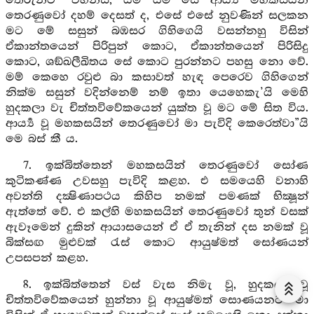
තෙරුනට “වහන්ස, යම් යම් සේ ආර්‍ය්‍ය මහකසයින්
තෙරණුවෝ දහම් දෙසත් ද, එසේ එසේ නුවණින් සලකන
මට මේ සසුන් බඹසර ගිහිගෙයි වසන්නහු විසින්
ඒකාන්තයෙන් පිරිපුන් කොට, ඒකාන්තයෙන් පිරිසිදු
කොට, ශඞ්ඛලීඛිතය සේ කොට පුරන්නට පහසු නො වේ.
මම් කෙහෙ රවුළු බා කසාවත් හැඳ පෙරෙව ගිහිගෙන්
නික්ම සසුන් වදින්නෙම් නම් ඉතා යෙහෙකැ’යි මෙහි
හුදකලා වැ චිත්තවිවේකයෙන් යුක්ත වූ මට මේ සිත විය.
ආර්‍ය්‍ය වූ මහකසයින් තෙරණුවෝ මා පැවිදි කෙරෙත්වා”යි
මෙ බස් කී ය.
7. ඉක්බිත්තෙන් මහකසයින් තෙරණුවෝ සෝණ
කුටිකණ්ණ උවසහු පැවිදි කළහ. එ සමයෙහි වනාහි
අවන්ති දක්‍ෂිණාපථය කිහිප නමක් පමණක් භික්‍ෂූන්
ඇත්තේ වේ. එ කල්හි මහකසයින් තෙරණුවෝ තුන් වසක්
ඇවෑමෙන් දුකින් ආයාසයෙන් ඒ ඒ තැනින් දස නමක් වූ
බික්සඟ මුළුවක් රැස් කොට ආයුෂ්මත් සෝණයන්
උපසපන් කළහ.
8. ඉක්බිත්තෙන් වස් වැස නිමැ වූ, හුදකලා වූ
චිත්තවිවේකයෙන් හුන්නා වූ ආයුෂ්මත් සොණයනට “මා