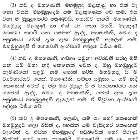
(3) තව ද මහණෙනි, මහමුහුද මළකුණු හා එක් වැ
නො වසයි. මහමුහුදෙහි යම් මළකුණෙක් වේ නම්, එය
වහා ම මුහුදුතෙරට පමුණුවයි, ගොඩට නගයි. මහණෙනි,
මහමුහුද මළකුණු හා එක් වැ නො වසයි, මළකුණු
ගොඩට නගයි යන යමෙක් ඇද්ද, මහණෙනි, මෙය ද
අසුරයෝ යමක් දැක දැක මහමුහුදෙහි ඇලෙත් නම්,
මහමුහුදෙහි ඒ තෙවෙනි ආශ්චර්‍ය්‍ය අද්භූත ධර්‍මය වේ.
(4) තව ද මහණෙනි, ගඞ්ගා යමුනා අචිරවතී සරභූ මහී
යන යම් මහා නදී කෙනෙක් වෙත් ද, ඔහු මහමුහුදට
පැමිණියෝ පළමු නම් ගොත් හරිති. මහමුහුදැ යි ම
ව්‍යවහාරයට යෙත්. මහණෙනි, ගඞ්ගා යමුනා ... යම් නදී
කෙනෙක් වෙත් ද, ඔහු මහ මුහුදැ යි ම ව්‍යවහාරයට යන
යමෙක් ඇද්ද, මෙය ද මහණෙනි, යමක් දැක දැක
අසුරයෝ මහමුහුදෙහි ඇලෙත් නම්, ඒ සිවුවන ආශ්චර්‍ය්‍ය
අද්භූත ධර්‍මය වේ.
(5) තව ද මහණෙනි, ලොවැ යම් ගං හෝ කෙනෙක්
මහමුහුදට ගලා බසිත් ද, අහසින් යම් වැසිදහර කෙනෙක්
වැටෙත් ද, එයින් මහමුහුදේ අඩුබවෙක් හෝ පිරුණු
බවෙක් හෝ නො පැණෙයි. මහණෙනි, යම් ගං හෝ