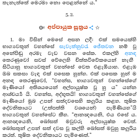
තැනැත්තේ මෙරමා නො පෙළන්නේ ය.”
5. 2.
අප්පායුක සූත්‍රය
1. මා විසින් මෙසේ අසන ලදී: එක් සමයෙක්හි
භාග්‍යවතුන් වහන්සේ
සැවැත්නුවරැ
ජේතවන
නම් වූ
අනේපිඬු අරමැ වැඩ වසන සේක. එකල්හි
අනඳ
තෙරණුවෝ සවස් වේලෙහි චිත්තවිවේකයෙන් නැඟී
සිටියාහු භාග්‍යවතුන් වහන්සේ වෙත එළැඹියාහ. එළැඹ
ඔබ සකසා වැඳ එක් පසෙක හුන්හ. එක් පසෙක හුන් ම
අනඳ තෙරණුවෝ, “වහන්ස, භාග්‍යවතුන් වහන්සේගේ
මෑණියෝ අතිශයයෙන් අල්පායුෂ්ක වූ හු ය” යන්න
ආශ්චර්‍ය්‍ය යි. වහන්ස, අද්භූතයි! භාග්‍යවතුන් වහන්සේගේ
මෑණියෝ මුබ උපන් සත්දවසෙහි කලුරිය කළහ. තුෂිත
දේවනිකායට (උත්පත්ති වශයෙන්) පැමිණියහ”යි
භාග්‍යවතුන් වහන්සේට කීහ. “ආනන්‍දයෙනි, එය එසේ ය.
ආනන්‍දයෙනි, බෝසත් මවුවරු අල්පායුෂ්ක වෙත්.
බෝසතුන් උපන් සත් දවස වූ කල්හි බෝසත් මවුහු කලුරිය
කරත්. තුෂිත දේවනිකායට පැමිණෙත්.”