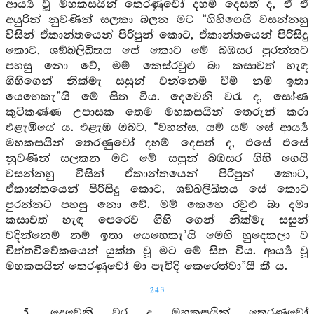
ආර්‍ය්‍ය වූ මහකසයින් තෙරණුවෝ දහම් දෙසත් ද, ඒ ඒ
අයුරින් නුවණින් සලකා බලන මට “ගිහිගෙයි වසන්නහු
විසින් ඒකාන්තයෙන් පිරිපුන් කොට, ඒකාන්තයෙන් පිරිසිදු
කොට, ශඞ්ඛලිඛිතය සේ කොට මේ බඹසර පුරන්නට
පහසු නො වේ, මම් කෙස්රවුළු බා කසාවත් හැඳ
ගිහිගෙන් නික්මැ සසුන් වන්නෙම් වීම් නම් ඉතා
යෙහෙකැ”යි මේ සිත විය. දෙවෙනි වරැ ද, සෝණ
කුටිකණ්ණ උපාසක තෙම මහකසයින් තෙරුන් කරා
එළැඹියේ ය. එළැඹ ඔබට, “වහන්ස, යම් යම් සේ ආර්‍ය්‍ය
මහකසයින් තෙරණුවෝ දහම් දෙසත් ද, එසේ එසේ
නුවණින් සලකන මට මේ සසුන් බඹසර ගිහි ගෙයි
වසන්නහු විසින් ඒකාන්තයෙන් පිරිපුන් කොට,
ඒකාන්තයෙන් පිරිසිදු කොට, ශඞ්ඛලිඛිතය සේ කොට
පුරන්නට පහසු නො වේ. මම් කෙහෙ රවුළු බා දමා
කසාවත් හැඳ පෙරෙව ගිහි ගෙන් නික්මැ සසුන්
වදින්නෙම් නම් ඉතා යෙහෙකැ’යි මෙහි හුදෙකලා ව
චිත්තවිවේකයෙන් යුක්ත වූ මට මේ සිත විය. ආර්‍ය්‍ය වූ
මහකසයින් තෙරණුවෝ මා පැවිදි කෙරෙත්වා”යී කී ය.
243
5. දෙවෙනි වර ද මහකසයින් තෙරණුවෝ