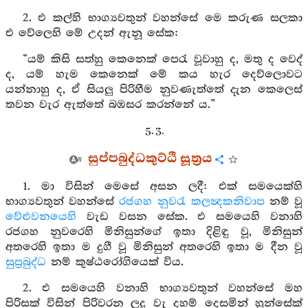
2. එ කල්හි භාග්‍යවතුන් වහන්සේ මෙ කරුණ සලකා
එ වේලෙහි මේ උදන් ඇනූ සේක:
“යම් කිසි සත්හු කෙනෙක් පෙරැ වූවාහු ද, මතු ද වෙද්
ද, යම් හැම කෙනෙක් මේ කය හැර දෙව්ලොවට
යන්නාහු ද, ඒ සියලු පිරිහීම නුවණැත්තේ දැන කෙලෙස්
තවන වැර ඇත්තේ බඹසර කරන්නේ ය.”
5. 3.
සුප්පබුද්ධකුට්ඨි සූත්‍රය
1. මා විසින් මෙසේ අසන ලදී: එක් සමයෙක්හි
භාග්‍යවතුන් වහන්සේ
රජගහ නුවරැ
කලන්‍දකනිවාප
නම් වූ
වේළුවනයෙහි
වැඩ වසන සේක. එ සමයෙහි වනාහි
රජගහ නුවරෙහි මිනිසුන්ගේ ඉතා දිළිඳු වූ, මිනිසුන්
අතරෙහි ඉතා ම දුගී වූ මිනිසුන් අතරෙහි ඉතා ම දීන වූ
සුප්‍රබුද්ධ
නම් කුෂ්ඨරෝගියෙක් විය.
2. එ සමයෙහි වනාහි භාග්‍යවතුන් වහන්සේ මහ
පිරිසක් විසින් පිරිවරන ලදු වැ දහම් දෙසමින් හුන්සේක්