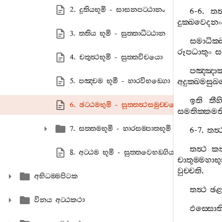
2. දුතියභූමි - සාසනපට‍්ඨානං
6-6.
තත්
දුක‍්ඛවෙදනං
3. තතිය භූමි - සුත‍්තාධිට‍්ඨාන
සමාධික‍්
රූපධාතුං
ස
4. චතුත්‍ථභූමි - සුත‍්තවිචයො
පඤ‍්ඤාක‍
5. පඤ‍්චම භූමී - හාරවිභඞ‍්ගො
අදුක‍්ඛමසු
ඉති
තීහ
6. ඡට‍්ඨමභුමි - සුත‍්තත්‍ථසමුච‍්චයො
සමතික‍්කමත
7. සත‍්තමභූමි - හාරසම‍්පාතභූමි
6-7.
තත්‍
තත්‍ථ
ක
8. අට‍්ඨම භූමි - සුත‍්තවෙභඞ‍්ගියං
චාතුම‍්මහාභ
වුච‍්චති
.
අභිධම‍්මපිටක
තත්‍ථ
ඡළ
විනය අට‍්ඨකථා
ඵස‍්සොත