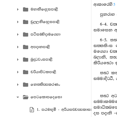
ආකාරෙහි
5
මහානිද‍්දෙසපාළි
පුනරාහ
චුල‍්ලනිද‍්දෙසපාළි
6-4.
චත‍
සමාසෙන
අ
පටිසම‍්භිදාමග‍්ගො
6-5.
තත්
සත‍්තතිංස
අපදානපාළි
මග‍්ගො
චත‍
බලානි
,
තත්‍
බුද‍්ධවංසපාළි
කිරියත්‍ථො
ඉ
චරියාපිටකපාළි
තත්‍ථ
ක
සම‍්මාදිට‍්ඨි
,
නෙත‍්තිප‍්පකරණං
තත්‍ථ
අට
පෙටකොපදෙසො
සම‍්මාකම‍්ම
සමාධික‍්ඛන්
1. පඨමභූමි - අරියසච‍්චප‍්පකාසනා
දස
පදානි
-