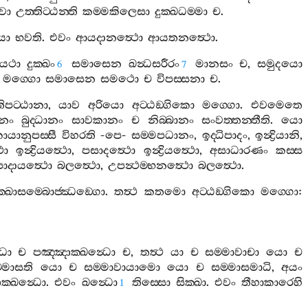
වා
උත‍්තිට‍්ඨන‍්ති
කම‍්මකිලෙසා
දුක‍්ඛධම‍්මා
ච
.
ො
භවති
.
එවං
ආයදානත්‍ථො
ආයතනත්‍ථො
.
යථා
දුක‍්ඛං
සමාසෙන
ඛන්‍ධසරීරං
මානසං
ච
,
සමුදයො
6
7
මග‍්ගො
සමාසෙන
සමථො
ච
විපස‍්සනා
ච
.
ිපට‍්ඨානා
,
යාව
අරියො
අට‍්ඨඞ‍්ගිකො
මග‍්ගො
.
එවමෙතෙ
ානං
බුද‍්ධානං
සාවකානං
ච
නිබ‍්බානං
සංවත‍්තන‍්තීති
.
යො
ායානුපස‍්සී
විහරති
-
පෙ
-
සම‍්මපධානං
,
ඉද‍්ධිපාදං
,
ඉන්‍ද්‍රියානි
,
ථො
ඉන්‍ද්‍රියත්‍ථො
,
පසාදත්‍ථො
ඉන්‍ද්‍රියත්‍ථො
,
අසාධාරණං
කස‍්ස
ාදායත්‍ථො
බලත්‍ථො
,
උපන්‍ථම‍්භනත්‍ථො
බලත්‍ථො
.
්ඛාසම‍්බොජ‍්ඣඞ‍්ගො
.
තත්‍ථ
කතමො
අට‍්ඨඞ‍්ගිකො
මග‍්ගො
:
‍ධො
ච
පඤ‍්ඤාක‍්ඛන්‍ධො
ච
,
තත්‍ථ
යා
ච
සම‍්මාවාචා
යො
ච
‍්මාසති
යො
ච
සම‍්මාවායාමො
යො
ච
සම‍්මාසමාධි
,
අයං
ක‍්ඛන්‍ධො
.
එවං
ඛන්‍ධො
තිස‍්සො
සික‍්ඛා
.
එවං
තීහාකාරෙහි
1