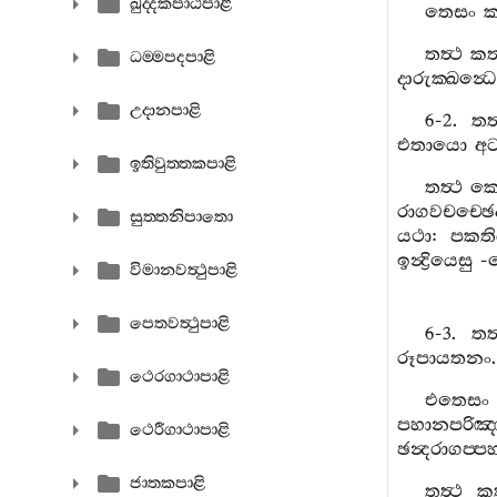
ඛුද‍්දකපාඨපාළි
තෙසං
ක
තත්‍ථ
ක
ධම‍්මපදපාළි
දාරුක‍්ඛන්‍ධ
උදානපාළි
6-2.
තත්
එතායො
අට
ඉතිවුත‍්තකපාළි
තත්‍ථ
ක
රාගවචච‍්ඡෙ
සුත‍්තනිපාතො
යථා
:
පකති
ඉන්‍ද්‍රියෙසු
-
විමානවත්‍ථුපාළි
පෙතවත්‍ථුපාළි
6-3.
තත්
රූපායතනං
ථෙරගාථාපාළි
එතෙසං
පහානපරිඤ‍
ථෙරීගාථාපාළි
ඡන්‍දරාගප‍්
ජාතකපාළි
තත්‍ථ
ක