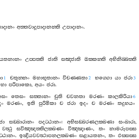
පාදානං
අත‍්තවාදූපාදානන‍්ති
උපාදානං
.
යතනානං
උප‍්පත‍්ති
ජාති
සඤ‍්ජාති
ඔක‍්කන‍්ති
අභිනිබ‍්බත‍්ති
තා
චතුන‍්නං
මහාභූතානං
විචණ‍්ණතා
භග‍්ගො
යා
ජරා
1
2
3
හො
පරිපාකො
,
අයං
ජරා
.
ෙසං
තෙසං
සත‍්තානං
චුති
චවනතා
මරණං
කාලකිරියා
6
දං
මරණං
,
ඉති
පුරිමිකා
ච
ජරා
ඉදං
ච
මරණං
තදුභයං
්ජා
සඞ‍්ඛාරානං
පදට‍්ඨානං
:
අභිසඞ‍්ඛරණලක‍්ඛණා
සංඛාරා
,
.
වත්‍ථු
සවිඤ‍්ඤත‍්තිලක‍්ඛණං
විඤ‍්ඤාණං
,
තං
නාමරූපස‍්ස
ට‍්ඨානං
.
ඉන්‍ද්‍රියවවත්‍ථාපනලක‍්ඛණං
සළායතනං
,
තං
ඵස‍්සස‍්ස