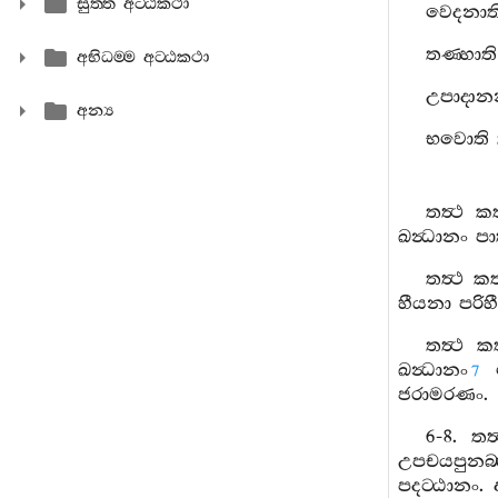
සුත‍්ත අට‍්ඨකථා
වෙදනාත
තණ‍්හාති
අභිධම‍්ම අට‍්ඨකථා
උපාදානන‍
අන්‍ය
භවොති
තත්‍ථ
ක
ඛන්‍ධානං
ප
තත්‍ථ
ක
හීයනා
පරිහ
තත්‍ථ
ක
ඛන්‍ධානං
7
ජරාමරණං
.
6-8.
තත්
උපචයපුනබ‍්
පදට‍්ඨානං
.