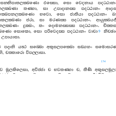
සන‍්නිපාතලක‍්ඛණො
ඵස‍්සො
,
සො
වෙදනාය
පදට‍්ඨාන
ලක‍්ඛණා
තණ‍්හා
,
සා
උපාදානස‍්ස
පදට‍්ඨානං
ආදා
ක‍්ඛෙපනලක‍්ඛණො
භවො
,
සො
ජාතියා
පදට‍්ඨානං
ඛ
ාකලක‍්ඛණා
ජරා
,
සා
මරණස‍්ස
පදට‍්ඨානං
.
ආයුක‍්ඛය
ළනලක‍්ඛණං
දුක‍්ඛං
,
තං
දොමනස‍්සස‍්ස
පදට‍්ඨානං
.
චිත‍්ත
්ඛණො
සොකො
,
සො
පරිවෙදස‍්ස
පදට‍්ඨානං
වාචා
නිච‍්
9
උපායාසා
.
ව
පදානි
යත්‍ථ
සබ‍්බො
අකුසලපක‍්ඛො
සඞ‍්ගහං
සමොසරණ
නි
,
චත‍්තාරො
විපල‍්ලාසා
.
154
වෙ
මූලකිලෙසා
,
අවිජ‍්ජා
ච
භවතණ‍්හා
ච
,
තීණි
අකුසලමූලා
ිච‍්ච
’
න‍්ති
සඤ‍්ඤාවිපල‍්ලාසො
චිත‍්තවිපල‍්ලාසො
දිට‍්ඨිවිපල‍්
ලාසො
,
අනත‍්තනි
අත‍්තාති
සඤ‍්ඤාවිපල‍්ලාසො
චිත‍්තවිපල‍්
්ලාසො
දිට‍්ඨිවිපල‍්ලාසො
.
‍ථ
අවිජ‍්ජා
නාම
:
චතුසු
අරියසච‍්චෙසු
යථාභූතං
අඤ‍්ඤාණං
,
පත්‍ථනා
නන්‍ද්‍රි
අජ‍්ඣොසානං
අපරිච‍්චාගො
,
අයං
භවතණ‍්හා
.
තමො
ලොභො
අකුසලමූලං
:
යො
තෙසු
තෙසු
පරවත්‍ථුසු
1