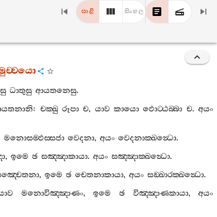
පාළි
සිංහල
සමුච‍්චයො
සු
ධාතුසු
ආයතනෙසු
.
ආයතනානි
:
චක‍්ඛු
රූපා
ච
,
යාව
කායො
ඵොට‍්ඨබ‍්බා
ච
.
අයං
ව
මනොසම‍්ඵස‍්සජා
වෙදනා
,
අයං
වෙදනාක‍්ඛන්‍ධො
.
ඤා
,
ඉමෙ
ඡ
සඤ‍්ඤාකායා
.
අයං
සඤ‍්ඤාක‍්ඛන්‍ධො
.
සඤ‍්චෙතනා
,
ඉමෙ
ඡ
චෙතනාකායා
,
අයං
සඞ‍්ඛාරක‍්ඛන්‍ධො
.
යාව
මනොවිඤ‍්ඤාණං
,
ඉමෙ
ඡ
විඤ‍්ඤාණකායා
,
අයං