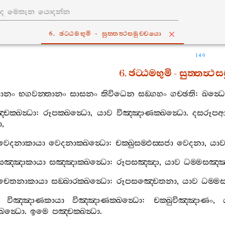
6. ඡට‍්ඨමභුමි - සුත‍්තත්‍ථසමුච‍්චයො
146
6.
ඡට‍්ඨමභුමි
-
සුත‍්තත්‍ථ
්ධානං
භගවන‍්තානං
සාසනං
තිවිධෙන
සඞ‍්ගහං
ගච‍්ඡති
:
ඛන්‍ධෙ
්චක‍්ඛන්‍ධා
:
රූපක‍්ඛන්‍ධො
,
යාව
විඤ‍්ඤාණක‍්ඛන්‍ධො
.
දසරූප
ො
,
වෙදනාකායා
වෙදනාක‍්ඛන්‍ධො
:
චක‍්ඛුසම‍්ඵස‍්සජා
වෙදනා
,
යා
සඤ‍්ඤාකායා
සඤ‍්ඤාක‍්ඛන්‍ධො
:
රූපසඤ‍්ඤා
,
යාව
ධම‍්මසඤ‍්
චෙතනාකායා
සඞ‍්ඛාරක‍්ඛන්‍ධො
:
රූපසඤ‍්චෙතනා
,
යාව
ධම‍්ම
විඤ‍්ඤාණකායා
විඤ‍්ඤාණක‍්ඛන්‍ධො
:
චක‍්ඛුවිඤ‍්ඤාණං
,
ඛන්‍ධො
.
ඉමෙ
පඤ‍්චක‍්ඛන්‍ධා
.