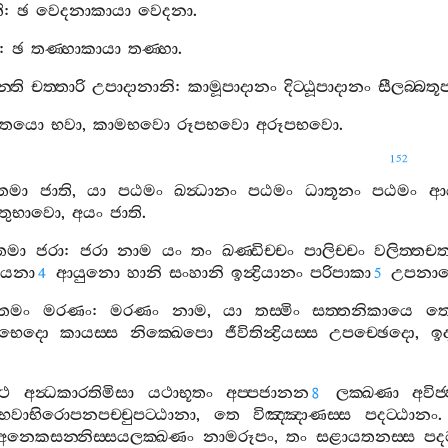
ි
:
ඡ
වෙදනාකායා
වෙදනා
.
:
ඡ
තණ‍්හාකායා
තණ‍්හා
.
්ති
චත‍්තාරි
උපාදානානි
:
කාමූපාදානං
දිට‍්ඨූපාදානං
සීලබ‍්බතූ
තයො
භවා
,
කාමභවො
රූපභවො
අරූපභවො
.
152
තමා
ජාති
,
යා
පඨමං
ඛන්‍ධානං
පඨමං
ධාතූනං
පඨමං
ආ
ාතුභාවො
,
අයං
ජාති
.
තමා
ජරා
:
ජරා
නාම
යං
තං
ඛණ‍්ඩිච‍්චං
පාලිච‍්චං
වලිත‍්තච
ීයනා
ආයුනො
හානි
සංහානි
ඉන්‍ද්‍රියානං
පරිපාකා
උපනා
4
5
තමං
මරණං
:
මරණං
නාම
,
යා
තස‍්මිං
සත‍්තනිකායෙ
ත
භෙදො
කායස‍්ස
නික‍්ඛෙපො
ජීවිතින්‍ද්‍රියස‍්ස
උපච‍්ඡෙදො
,
ඉ
‍ථ
අන්‍ධකාරතිමිසා
යථාභූතං
අප‍්පජානන
ලක‍්ඛණා
අවිජ‍
8
භවාභිරොපනපච‍්චුපට‍්ඨානා
,
තෙ
විඤ‍්ඤාණස‍්ස
පදට‍්ඨානං
අනෙකසන‍්නිස‍්සයලක‍්ඛණං
නාමරූපං
,
තං
සළායතනස‍්ස
පද