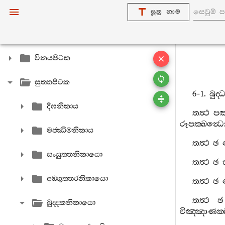
සූත්‍ර නාම
විනයපිටක
සුත‍්තපිටක
6-1.
බුද‍
දීඝනිකාය
තත්‍ථ
පඤ‍
රූපක‍්ඛන්‍ධ
මජ‍්ඣිමනිකාය
තත්‍ථ
ඡ
සංයුත‍්තනිකායො
තත්‍ථ
ඡ
අඞ‍්ගුත‍්තරනිකායො
තත්‍ථ
ඡ
තත්‍ථ
ඡ
ඛුද‍්දකනිකායො
විඤ‍්ඤාණක‍්