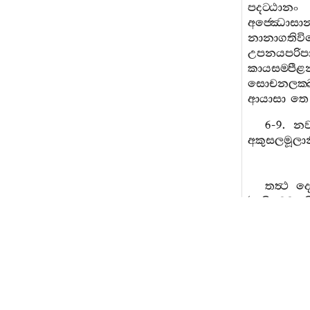
පදට‍්ඨානං
අජ‍්ඣොසාන
නානාගතිවි
උපනයපරිප
කායසම‍්පී
සොචනලක‍
ආයාසා
තෙ
6-9.
න
අකුසලමූලා
තත්‍ථ
ද‍්
‘
අනිච‍්චෙ
න
දිට‍්ඨිවිපල‍්
චිත‍්තවිපල‍
6-10.
තත්
ඉච‍්ඡා
මුච‍්ඡා
තත්‍ථ
ක