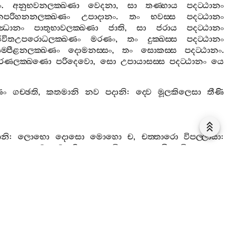
ං
.
අනුභවනලක‍්ඛණා
වෙදනා
,
සා
තණ‍්හාය
පදට‍්ඨානං
නපරිහනනලක‍්ඛණං
උපාදානං
.
තං
භවස‍්ස
පදට‍්ඨානං
න්‍ධානං
පාතුභාවලක‍්ඛණා
ජාති
,
සා
ජරාය
පදට‍්ඨානං
ජීවිතඋපරොධලක‍්ඛණං
මරණං
,
තං
දුක‍්ඛස‍්ස
පදට‍්ඨානං
සම‍්පීළනලක‍්ඛණං
දොමනස‍්සං
,
තං
සොකස‍්ස
පදට‍්ඨානං
.
ඡාරණලක‍්ඛණො
පරිදෙවො
,
සො
උපායාසස‍්ස
පදට‍්ඨානං
යෙ
ං
ගච‍්ඡති
,
කතමානි
නව
පදානි
:
ද‍්වෙ
මූලකිලෙසා
තීණි
නි
:
ලොභො
දොසො
මොහො
ච
,
චත‍්තාරො
විපල‍්ලාසා
:
ලාසො
,
දුක‍්ඛෙ
සුඛන‍්ති
සඤ‍්ඤාවිපල‍්ලාසො
චිත‍්තවිපල‍්ලාසො
ලාසො
දිට‍්ඨිවිපල‍්ලාසො
,
අසුභෙ
සුභන‍්ති
සඤ‍්ඤාවිපල‍්ලාසො
අයං
අවිජ‍්ජා
,
භවතණ‍්හා
නාම
:
සො
භවෙසු
රාගො
සාරාගො
පරදබ‍්බෙසු
පරට‍්ඨානෙසු
පරසාපතෙය්‍යෙසු
පරපරිග‍්ගහෙසු