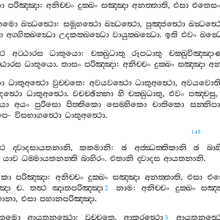
ා
පරිඤ‍්ඤා
:
අනිච‍්චං
දුක‍්ඛං
සඤ‍්ඤා
අනත‍්තාති
,
එසා
එතෙස
තමො
ඛන්‍ධත්‍ථො
:
සමූහත්‍ථො
ඛන්‍ධත්‍ථො
,
පුඤ‍්ජත්‍ථො
ඛන්‍ධත්‍
ො
අග‍්ගික‍්ඛන්‍ධො
උදකක‍්ඛන්‍ධො
වායුක‍්ඛන්‍ධො
.
ඉති
එවං
ඛන්‍ධ
‍ථ
අට‍්ඨාරස
ධාතුයො
:
චක‍්ඛුධාතු
රූපධාතු
චක‍්ඛුවිඤ‍්ඤා
‍්ඨාරස
ධාතුයො
.
තාසං
පරිඤ‍්ඤා
:
අනිච‍්චං
දුක‍්ඛං
සඤ‍්ඤා
අන
ො
ධාතුඅත්‍ථො
වුච‍්චතෙ
:
අවයවත්‍ථො
ධාතුඅත්‍ථො
,
අවයවොත
දත්‍ථො
ධාතුඅත්‍ථො
.
වචච‍්ඡින‍්නා
හි
චක‍්ඛුධාතු
,
එවං
පඤ‍්චසු
යා
අයං
පුරිසො
පිත‍්තිකො
සෙම‍්හිකො
චාතිකො
සන‍්නිප
පෙ
-
විසභාගත්‍ථො
ධාතුඅත්‍ථො
.
148
‍ථ
ද‍්වාදසායතනානි
,
කතමානි
:
ඡ
අජ‍්ඣත‍්තිකානි
ඡ
බාහ
.
යාව
ධම‍්මායතනන‍්ති
බාහිරං
.
එතානි
ද‍්වාදස
ආයතනානි
.
කා
පරිඤ‍්ඤා
:
අනිච‍්චං
දුක‍්ඛං
සඤ‍්ඤා
අනත‍්තාති
,
එසා
එත
්ඤා
ච
.
තත්‍ථ
ඤාතපරිඤ‍්ඤා
නාම
:
අනිච‍්චං
දුක‍්ඛං
සඤ‍්
2
පහානා
,
එසා
පහානපරිඤ‍්ඤා
.
තමො
ආයතනත්‍ථො
:
වුච‍්චතෙ
,
ආකරත්‍ථො
ආයතනත්‍ථ
3