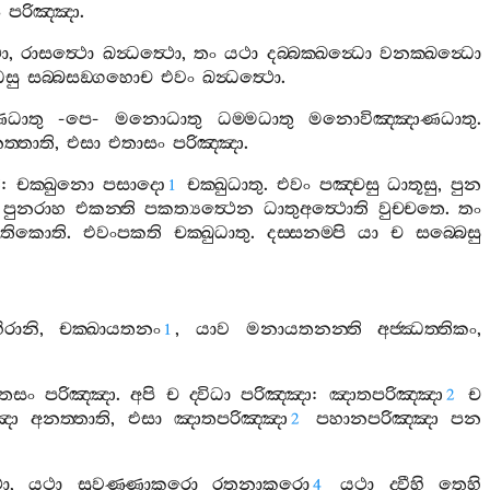
ං
පරිඤ‍්ඤා
.
ථො
,
රාසත්‍ථො
ඛන්‍ධත්‍ථො
,
තං
යථා
දබ‍්බක‍්ඛන්‍ධො
වනක‍්ඛන්‍ධො
ෙසු
සබ‍්බසඞ‍්ගහොච
එවං
ඛන්‍ධත්‍ථො
.
ණධාතු
-
පෙ
-
මනොධාතු
ධම‍්මධාතු
මනොවිඤ‍්ඤාණධාතු
.
ත‍්තාති
,
එසා
එතාසං
පරිඤ‍්ඤා
.
ි
:
චක‍්ඛුනො
පසාදො
චක‍්ඛුධාතු
.
එවං
පඤ‍්චසු
ධාතූසු
,
පුන
1
,
පුනරාහ
එකන‍්ති
පකත්‍යත්‍ථෙන
ධාතුඅත්‍ථොති
වුච‍්චතෙ
.
තං
ාතිකොති
.
එවංපකති
චක‍්ඛුධාතු
.
දස‍්සනම‍්පි
යා
ච
සබ‍්බෙසු
ිරානි
,
චක‍්ඛායතනං
,
යාව
මනායතනන‍්ති
අජ‍්ඣත‍්තිකං
,
1
ෙසං
පරිඤ‍්ඤා
.
අපි
ච
ද‍්විධා
පරිඤ‍්ඤා
:
ඤාතපරිඤ‍්ඤා
ච
2
ඤා
අනත‍්තාති
,
එසා
ඤාතපරිඤ‍්ඤා
පහානපරිඤ‍්ඤා
පන
2
ො
,
යථා
සුවණ‍්ණාකරො
රතනාකරො
යථා
ද‍්වීහි
තෙහි
4