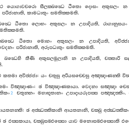
‍ථ
යොගාවචරො
සීලක‍්ඛන්‍ධෙ
ඨිතො
දොසං
අකුසලං
න
පරිජානාති
,
කාමධාතුං
සමතික‍්කමති
.
ඛන්‍ධෙ
ඨිතො
ලොභං
අකුසලං
න
උපාදියති
,
රාගානුසයං
මතික‍්කමති
.
්ඛන්‍ධෙ
ඨිතො
මොහං
අකුසලං
න
උපාදියති
,
අවිජ‍්
ඛවෙදනං
පරිජානාති
,
අරූපධාතුං
සමතික‍්කමති
.
ි
ඛන්‍ධෙහි
තීණි
අකුසලමූලානි
න
උපාදියති
,
චත‍්තාරි
සල
ි
.
ථ
කතමා
අවිජ‍්ජජා
:
යං
චතුසු
අරියසච‍්චෙසු
අඤ‍්ඤාණන‍්ති
විත
තමං
විඤ‍්ඤාණං
:
ඡ
විඤ‍්ඤාණකායා
.
වෙදනා
සඤ‍්ඤා
චෙ
ූතිකං
චතුන‍්නං
මහාභූතානං
උපාදායරූපස‍්ස
පඤ‍්ඤත‍්තිං
.
2
ායතනන‍්ති
:
ඡ
අජ‍්ඣත‍්තිකානි
ආයතනානි
,
චක‍්ඛු
අජ‍්ඣත‍්තික
ි
ඡ
ඵස‍්සකායා
,
චක‍්ඛුසම‍්ඵස‍්සො
යාව
මනොසම‍්ඵස‍්සොති
ඵස