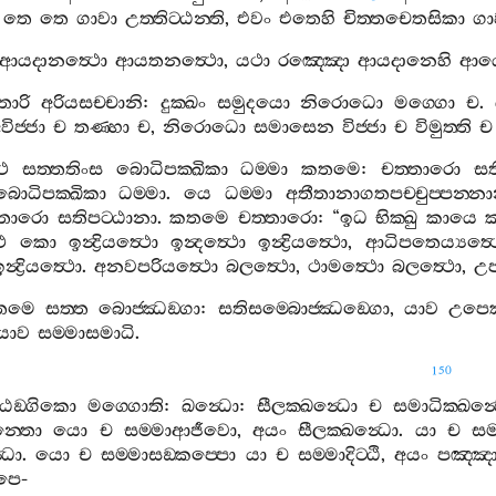
තෙ
තෙ
ගාවා
උත‍්තිට‍්ඨන‍්ති
,
එවං
එතෙහි
චිත‍්තචෙතසිකා
ගා
ආයදානත්‍ථො
ආයතනත්‍ථො
,
යථා
රඤ‍්ඤො
ආයදානෙහි
ආය
්තාරි
අරියසච‍්චානි
:
දුක‍්ඛං
සමුදයො
නිරොධො
මග‍්ගො
ච
.
විජ‍්ජා
ච
තණ‍්හා
ච
,
නිරොධො
සමාසෙන
විජ‍්ජා
ච
විමුත‍්ති
ච
‍ථ
සත‍්තතිංස
බොධිපක‍්ඛිකා
ධම‍්මා
කතමෙ
:
චත‍්තාරො
සත
බොධිපක‍්ඛිකා
ධම‍්මා
.
යෙ
ධම‍්මා
අතීතානාගතපච‍්චුප‍්පන‍්න
්තාරො
සතිපට‍්ඨානා
.
කතමෙ
චත‍්තාරො
: “
ඉධ
භික‍්ඛු
කායෙ
ක
ථ
කො
ඉන්‍ද්‍රියත්‍ථො
ඉන්‍දත්‍ථො
ඉන්‍ද්‍රියත්‍ථො
,
ආධිපතෙය්‍යත්‍
න්‍ද්‍රියත්‍ථො
.
අනවපරියත්‍ථො
බලත්‍ථො
,
ථාමත්‍ථො
බලත්‍ථො
,
උප
තමෙ
සත‍්ත
බොජ‍්ඣඞ‍්ගා
:
සතිසම‍්බොජ‍්ඣඞ‍්ගො
,
යාව
උපෙක‍
යාව
සම‍්මාසමාධි
.
150
‍්ඨඞ‍්ගිකො
මග‍්ගොති
:
ඛන්‍ධො
:
සීලක‍්ඛන්‍ධො
ච
සමාධික‍්ඛන්
න‍්තො
යො
ච
සම‍්මාආජීවො
,
අයං
සීලක‍්ඛන්‍ධො
.
යා
ච
සම
‍ධො
.
යො
ච
සම‍්මාසඞ‍්කප‍්පො
යා
ච
සම‍්මාදිට‍්ඨි
,
අයං
පඤ‍්ඤා
පෙ
-