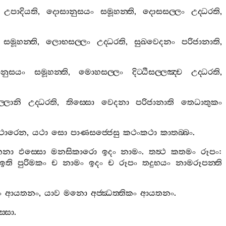
උපාදියති
,
දොසානුසයං
සමූහන‍්ති
,
දොසසල‍්ලං
උද‍්ධරති
,
සමූහන‍්ති
,
ලොභසල‍්ලං
උද‍්ධරති
,
සුඛවෙදනං
පරිජානාති
,
ජානුසයං
සමූහන‍්ති
,
මොහසල‍්ලං
දිට‍්ඨිසල‍්ලඤ‍්ච
උද‍්ධරති
,
‍්ලානි
උද‍්ධරති
,
තිස‍්සො
වෙදනා
පරිජානාති
තෙධාතුකං
්‍ථාරෙන
,
යථා
සො
පාණසජ‍්ජෙසු
කථංකථා
කාතබ‍්බං
.
තනා
ඵස‍්සො
මනසිකාරො
ඉදං
නාමං
.
තත්‍ථ
කතමං
රූපං
:
ඉති
පුරිමකං
ච
නාමං
ඉදං
ච
රූපං
තදුභයං
නාමරූපන‍්ති
ං
ආයතනං
,
යාව
මනො
අජ‍්ඣත‍්තිකං
ආයතනං
.
‍්සො
.