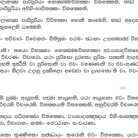
ලොභස‍්ස
පාරිපූරියා
නෙක‍්ඛම‍්මවිතක‍්කං
විතක‍්කෙති
,
තත්‍ථ
පාරිපූරියා
අවිහිංසාවිතක‍්කං
විතක‍්කෙති
.
ොභස‍්ස
පාරිපූරියා
විවිත‍්තො
හොති
කාමෙහි
,
තත්‍ථ
අදොස
කුසලෙහි
ධම‍්මෙහි
.
කං
සවිචාරං
විවෙකජං
පීතිසුඛං
පඨමං
ඣානං
උපසම‍්පජ‍්ජ
වි
ොති
තයො
විතක‍්කා
:
නෙක‍්ඛම‍්මවිතක‍්කො
අව්‍යාපාදවිතක
4
’
විචරණං
විචාරො
,
යථා
පුරිසො
දූරතො
පුරිසං
පස‍්සති
ආගච‍
ලභති
ඉත්‍ථීති
වා
පුරිසොති
වා
එවං
වණ‍්ණොති
වා
එවංසණ‍්
අයං
සීලවා
උදාහු
දුස‍්සීලො
අඩ‍්ඪො
වා
දුග‍්ගතො
’
ති
වා
.
එව
182
ඛී
පුබ‍්බං
ආයූහති
,
පච‍්ඡා
නායූහති
,
යථා
ආයූහනා
එවං
විත
විචරති
විචාරෙති
.
විතක‍්කයති
විතක‍්කෙති
,
අනුවිචරති
විචාරෙත
්ඤාය
පටිපක‍්ඛො
විතක‍්කො
,
ව්‍යාපාදසඤ‍්ඤාය
විහිංසාසඤ‍
රො
,
විචාරානං
කම‍්මං
ජෙට‍්ඨානං
සංවාරණා
.
ිකො
තුණ‍්හිකො
සජ‍්ඣායං
කරොති
එවං
විතක‍්කො
,
යථා