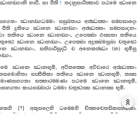
ඣානඞ‍්ගානි
භාවී
.
සා
පීති
තදනුසාරිත‍්තාව
පඨමෙ
ඣානෙ
7
සහගතං
ඣානඞ‍්ගධම‍්මං
සසුඛතාය
අජ‍්ඣත‍්තං
සම‍්පසාදො
.
පීති
දුතියෙ
ඣානෙ
ඣානඞ‍්ගං
අජ‍්ඣත‍්තං
සම‍්පසාදනං
වො
තතියෙ
ඣානෙ
ඣානඞ‍්ගං
,
උපෙක‍්ඛා
ඵස‍්සතා
තතියෙ
තුත්‍ථෙ
ඣානෙ
ඣානඞ‍්ගං
.
උපෙක‍්ඛා
අදුක‍්ඛමසුඛා
චතුත්‍ථෙ
නෙ
ඣානඞ‍්ගං
,
සතිපාරිසුද‍්ධි
ච
අනෙකජ‍්ඣා
(
න
)
භූමීසු
‍්ගං
.
ඨමෙ
ඣානෙ
ඣානභූමි
,
අවිතක‍්කෙ
අවිචාරෙ
අජ‍්ඣත‍්තං
ාතසමොහිතා
සප‍්පීතිකා
තතියෙ
ඣානෙ
ඣානභූමි
,
තස‍්ස
්පමාණසහගතා
සත‍්තාරම‍්මණා
පඨමෙ
ඣානෙ
ඣානභූමි
,
නාසහගතා
කායසඞ‍්ඛාරා
ධම‍්මා
චතුත්‍ථස‍්ස
ඣානස‍්ස
භූමි
.
කෙහි
[?]
අකුසලෙහි
ධම‍්මෙහි
චිත‍්තචෙතසිකසහගතා
.
ව
අවිචාරා
ච
සප‍්පීතිකාය
සතිසහගතාය
පීතිසහගතා
ා
අවිචාරෙයෙව
සති
අනුගතා
උපෙක‍්ඛාසහගතා
මනසිකාරා
්පජ‍්ජ
විහරති
,
අයං
ඣානවිසෙසො
.
සතිපාරිසුද‍්ධිසහගතා
යං
ඣානවිසෙසො
.
විඤ‍්ඤාණඤ‍්චායතනසහගතාය
භූමියං