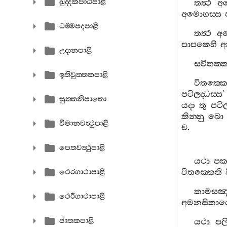
ඛුද‍්දකපාඨපාළි
තත්‍ථ
අ
අමොහස‍්ස
ධම‍්මපදපාළි
තත්‍ථ
අල
පාපකෙහි
අ
උදානපාළි
සවිතක‍්
ඉතිවුත‍්තකපාළි
විතක‍්ක
පටිලද‍්ධස‍්ස
සුත‍්තනිපාතො
යදා
තු
පටි
කින‍්නු
ඛො
විමානවත්‍ථුපාළි
ච
.
පෙතවත්‍ථුපාළි
යථා
පක‍්
විතක‍්කෙති
ථෙරගාථාපාළි
කාමසඤ‍
ථෙරීගාථාපාළි
අමනසිකා
ජාතකපාළි
යථා
පල