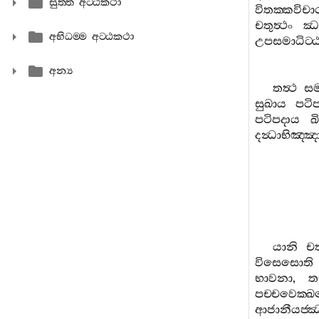
සුත‍්ත අට‍්ඨකථා
විතක‍්කවිච
චතුත්‍ථං
ඣ
අභිධම‍්ම අට‍්ඨකථා
උපසමාධිට‍
අන්‍ය
තත්‍ථ
සමා
සුඛාය
පටි
පටිපදාය
ඛ
දන්‍ධාභිඤ‍්
යානි
චත
විසෙසොති
භාවනා
,
තස
පච‍්චවෙක‍්ඛ
ආජානීයජ‍්