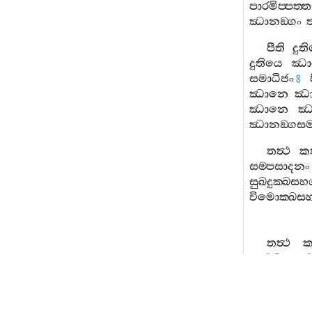
පාරමිප‍්පත‍්ත
ඣානඞ‍්ගං
ත
පීති
දුත
දුතියෙ
ඣා
සමාධිජං
8
ඣානෙ
ඣා
ඣානෙ
ඣා
ඣානඞ‍්ගසමා
තත්‍ථ
ක
සම‍්පසාදනං
සුඛදුක‍්ඛස
විමොක‍්ඛස
තත්‍ථ
කාමධාතුසමත
සඤ‍්ඤාමනස
සමුදාචරන‍්ති
සඤ‍්ඤාමනස