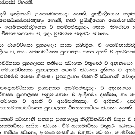
‍්පජ‍්ජ
විහරති
.
ූහි
ඉන්‍ද්‍රියෙහි
උපෙක‍්ඛාපසාදා
හොති
,
දුක‍්ඛින්‍ද්‍රියෙන
දොමනස
පෙක‍්ඛාසම‍්පජඤ‍්ඤං
හොති
,
තත්‍ථ
සුඛින්‍ද්‍රියෙන
සොමනස‍්සින්‍
න
දොමනස‍්සින්‍ද්‍රියෙන
ච
අසම‍්පජඤ‍්ඤං
,
තෙසං
නිරොධා
චිත‍්තෙකග‍්ගතා
ච
,
ඉදං
වුච‍්චතෙ
චතුත්‍ථං
ඣානං
.
ො
රාගචරිතො
පුග‍්ගලො
තස‍්ස
සුඛින්‍ද්‍රියං
ච
සොමනස‍්සින්‍ද්‍
‍රියං
ච
,
යො
මොහචරිතො
පුග‍්ගලො
තස‍්ස
අසති
ච
අසම‍්පජ
ගචරිතස‍්ස
පුග‍්ගලස‍්ස
තතියෙ
ඣානෙ
චතුත්‍ථෙ
ච
අනුනයො
.
මොහචරිතස‍්ස
පුග‍්ගලස‍්ස
පඨමෙ
ඣානෙ
දුතියෙ
ච
අසම
එවමෙව
තෙසං
තිණ‍්ණං
පුග‍්ගලානං
චත‍්තාරි
ඣානානි
වොද
ාගදොසචරිතස‍්ස
පුග‍්ගලස‍්ස
අසම‍්පජඤ‍්ඤං
ච
අනුනයො
තස‍්ස
පුග‍්ගලස‍්ස
අනුනයත‍්තං
ච
ආදීනවං
දස‍්සිතා
,
තං
තස
පටිඝො
ච
අසති
ච
අසම‍්පජඤ‍්ඤං
ච
ආදීනවං
දස‍
හසමභාගචරිතස‍්ස
පුග‍්ගලස‍්ස
විසෙසභාගියං
ඣානං
හොති
.
ත‍්තාරි
ඣානානි
සත‍්තසු
පුග‍්ගලෙසු
නිද‍්දිසිතබ‍්බානි
චතුසු
ච
‍්තසමාධිනා
තතියං
ඣානං
,
වීමංසාසමාධිනා
චතුත්‍ථං
ඣානං
න
තතියං
ඣානං
,
ආනාපානසතියා
චතුත්‍ථං
ඣානං
,
කාමවිතක‍