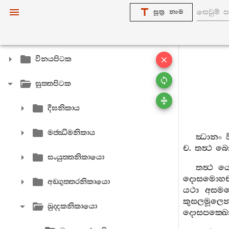
සූත්‍ර නාම
විනයපිටක
සුත‍්තපිටක
දීඝනිකාය
මජ‍්ඣිමනිකාය
ඣානං
ච
.
තත්‍ථ
බොජ
සංයුත‍්තනිකායො
තත්‍ථ
ය
දොසමොහච
අඞ‍්ගුත‍්තරනිකායො
යථා
අසමත්
කුසලමූලෙ
ඛුද‍්දකනිකායො
දොසපක‍්ඛ