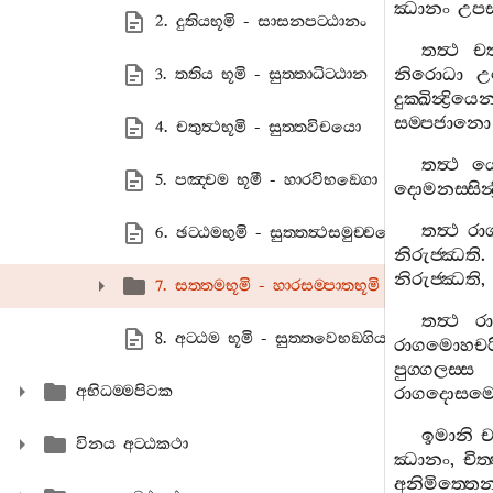
ඣානං
උපසම
2. දුතියභූමි - සාසනපට‍්ඨානං
තත්‍ථ
චත
නිරොධා
උ
3. තතිය භූමි - සුත‍්තාධිට‍්ඨාන
දුක‍්ඛින්‍ද්‍රියෙ
සම‍්පජානො
4. චතුත්‍ථභූමි - සුත‍්තවිචයො
තත්‍ථ
ය
5. පඤ‍්චම භූමී - හාරවිභඞ‍්ගො
දොමනස‍්සින්‍ද්
තත්‍ථ
රා
6. ඡට‍්ඨමභුමි - සුත‍්තත්‍ථසමුච‍්චයො
නිරුජ‍්ඣති
නිරුජ‍්ඣති
,
7. සත‍්තමභූමි - හාරසම‍්පාතභූමි
තත්‍ථ
ර
8. අට‍්ඨම භූමි - සුත‍්තවෙභඞ‍්ගියං
රාගමොහචරි
පුග‍්ගලස‍්ස
අභිධම‍්මපිටක
රාගදොසමො
ඉමානි
ච
විනය අට‍්ඨකථා
ඣානං
,
චිත
අනිමිත‍්තෙ