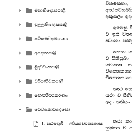
විතක‍්කො
අත්‍ථපටිසම‍්
මහානිද‍්දෙසපාළි
අකුසලං
ඉද
චුල‍්ලනිද‍්දෙසපාළි
ඉමෙසු
ව
ච
ඉති
විත
පටිසම‍්භිදාමග‍්ගො
ඣානං
පඤ‍්
තෙසං
ය
අපදානපාළි
ච
පීතිසුඛං
චෙතො
ස
බුද‍්ධවංසපාළි
චිත‍්තෙකග‍්
චිත‍්තෙකග‍්
චරියාපිටකපාළි
තත්‍ථ
සො
යථා
ච
පීත
නෙත‍්තිප‍්පකරණං
ඉදං
තතියං
පෙටකොපදෙසො
තථා
කා
1. පඨමභූමි - අරියසච‍්චප‍්පකාසනා
සුඛස‍්ස
ච