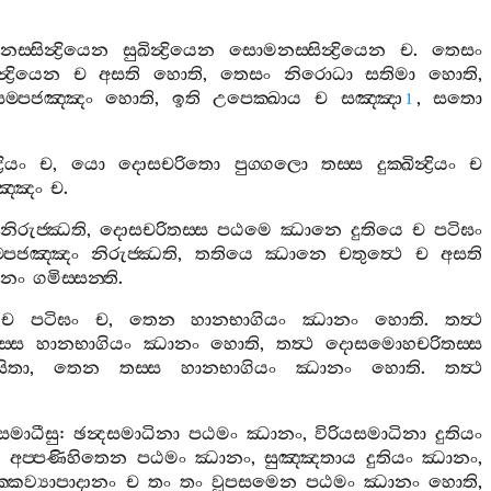
‍්සින්‍ද්‍රියෙන
සුඛින්‍ද්‍රියෙන
සොමනස‍්සින්‍ද්‍රියෙන
ච
.
තෙසං
ද්‍රියෙන
ච
අසති
හොති
,
තෙසං
නිරොධා
සතිමා
හොති
,
සම‍්පජඤ‍්ඤං
හොති
,
ඉති
උපෙක‍්ඛාය
ච
සඤ‍්ඤා
,
සතො
1
රියං
ච
,
යො
දොසචරිතො
පුග‍්ගලො
තස‍්ස
දුක‍්ඛින්‍ද්‍රියං
ච
ඤ‍්ඤං
ච
.
නිරුජ‍්ඣති
,
දොසචරිතස‍්ස
පඨමෙ
ඣානෙ
දුතියෙ
ච
පටිඝං
‍්පජඤ‍්ඤං
නිරුජ‍්ඣති
,
තතියෙ
ඣානෙ
චතුත්‍ථෙ
ච
අසති
ානං
ගමිස‍්සන‍්ති
.
ච
පටිඝං
ච
,
තෙන
හානභාගියං
ඣානං
හොති
.
තත්‍ථ
‍්ස
හානභාගියං
ඣානං
හොති
,
තත්‍ථ
දොසමොහචරිතස‍්ස
්සිතා
,
තෙන
තස‍්ස
හානභාගියං
ඣානං
හොති
.
තත්‍ථ
සමාධීසු
:
ඡන්‍දසමාධිනා
පඨමං
ඣානං
,
විරියසමාධිනා
දුතියං
.
අප‍්පණිහිතෙන
පඨමං
ඣානං
,
සුඤ‍්ඤතාය
දුතියං
ඣානං
,
්කව්‍යාපාදානං
ච
තං
තං
වූපසමෙන
පඨමං
ඣානං
හොති
,