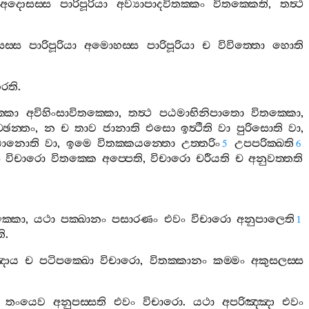
අදොසස‍්ස
පාරිපූරියා
අව්‍යාපාදවිතක‍්කං
විතක‍්කෙති
,
තත්‍ථ
ස‍්ස
පාරිපූරියා
අමොහස‍්ස
පාරිපූරියා
ච
විවිත‍්තො
හොති
හරති
.
‍්කො
අවිහිංසාවිතක‍්කො
,
තත්‍ථ
පඨමාභිනිපාතො
විතක‍්කො
,
්ඡන‍්තං
,
න
ච
තාව
ජානාති
එසො
ඉත්‍ථීති
වා
පුරිසොති
වා
,
ඨානොති
වා
,
ඉමෙ
විතක‍්කයන‍්තො
උත‍්තරිං
උපපරික‍්ඛති
5
6
ං
විචාරො
විතක‍්කෙ
අප‍්පෙති
,
විචාරො
චරීයති
ච
අනුවත‍්තති
ක‍්කො
,
යථා
පක‍්ඛානං
පසාරණං
එවං
විචාරො
අනුපාලෙති
1
ි
.
්ඤාය
ච
පටිපක‍්ඛො
විචාරො
,
විතක‍්කානං
කම‍්මං
අකුසලස‍්ස
තංයෙව
අනුපස‍්සති
එවං
විචාරො
.
යථා
අපරිඤ‍්ඤා
එවං