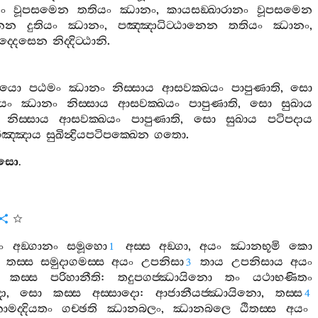
නං
වූපසමෙන
තතියං
ඣානං
,
කායසඞ‍්ඛාරානං
වූපසමෙන
නෙන
දුතියං
ඣානං
,
පඤ‍්ඤාධිට‍්ඨානෙන
තතියං
ඣානං
,
ද‍්දෙසෙන
නිද‍්දිට‍්ඨානි
.
යො
පඨමං
ඣානං
නිස‍්සාය
ආසවක‍්ඛයං
පාපුණාති
,
සො
ියං
ඣානං
නිස‍්සාය
ආසවක‍්ඛයං
පාපුණාති
,
සො
සුඛාය
නිස‍්සාය
ආසවක‍්ඛයං
පාපුණාති
,
සො
සුඛාය
පටිපදාය
භිඤ‍්ඤාය
සුඛින්‍ද්‍රියපටිපක‍්ඛෙන
ගතො
.
දෙසො
.
ං
අඞ‍්ගානං
සමූහො
අස‍්ස
අඞ‍්ගා
,
අයං
ඣානභූමි
කො
1
,
තස‍්ස
සමුදාගමස‍්ස
අයං
උපනිසා
තාය
උපනිසාය
අයං
3
.
කස‍්ස
පරිහානීති
:
තදුපගජ‍්ඣායිනො
තං
යථාභණිතං
දො
,
සො
කස‍්ස
අස‍්සාදො
:
ආජානීයජ‍්ඣායිනො
,
තස‍්ස
4
මද‍්දියතං
ගච‍්ඡති
ඣානබලං
,
ඣානබලෙ
ඨිතස‍්ස
අයං