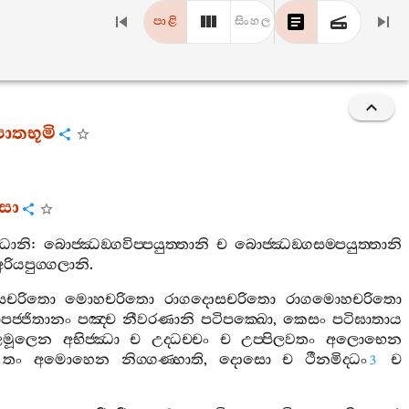
පාළි
සිංහල
පාතභූමි
ෙසො
ිධානි
:
බොජ‍්ඣඞ‍්ගවිප‍්පයුත‍්තානි
ච
බොජ‍්ඣඞ‍්ගසම‍්පයුත‍්තානි
අරියපුග‍්ගලානි
.
සචරිතො
මොහචරිතො
රාගදොසචරිතො
රාගමොහචරිතො
පජ‍්ජිතානං
පඤ‍්ච
නීවරණානි
පටිපක‍්ඛො
,
කෙසං
පටිඝාතාය
ලමූලෙන
අභිජ‍්ඣා
ච
උද‍්ධච‍්චං
ච
උප‍්පිලවතං
අලොභෙන
,
තං
අමොහෙන
නිග‍්ගණ‍්හාති
,
දොසො
ච
ථීනමිද‍්ධං
ච
3