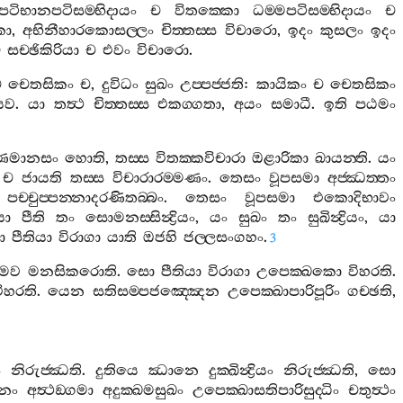
පටිභානපටිසම‍්භිදායං
ච
විතක‍්කො
ධම‍්මපටිසම‍්භිදායං
ච
කො
,
අභිනීහාරකොසල‍්ලං
චිත‍්තස‍්ස
විචාරො
,
ඉදං
කුසලං
ඉදං
ච
සච‍්ඡිකිරියා
ච
එවං
විචාරො
.
ච
චෙතසිකං
ච
,
දුවිධං
සුඛං
උප‍්පජ‍්ජති
:
කායිකං
ච
චෙතසිකං
ෙව
.
යා
තත්‍ථ
චිත‍්තස‍්ස
එකග‍්ගතා
,
අයං
සමාධී
.
ඉති
පඨමං
ොණමානසං
හොති
,
තස‍්ස
විතක‍්කවිචාරා
ඔළාරිකා
ඛායන‍්ති
.
යං
ච
ජායති
තස‍්ස
විචාරාරම‍්මණං
.
තෙසං
වූපසමා
අජ‍්ඣත‍්තං
,
පච‍්චුප‍්පන‍්නාදරණිතබ‍්බං
.
තෙසං
වූපසමා
එකොදිභාවං
යා
පීති
තං
සොමනස‍්සින්‍ද්‍රියං
,
යං
සුඛං
තං
සුඛින්‍ද්‍රියං
,
යා
ො
පීතියා
විරාගා
යාති
ඔජහි
ජල‍්ලසංගහං
.
3
මෙව
මනසිකරොති
.
සො
පීතියා
විරාගා
උපෙක‍්ඛකො
විහරති
.
ිහරති
.
යෙන
සතිසම‍්පජඤ‍්ඤෙන
උපෙක‍්ඛාපාරිපූරිං
ගච‍්ඡති
,
ං
නිරුජ‍්ඣති
.
දුතියෙ
ඣානෙ
දුක‍්ඛින්‍ද්‍රියං
නිරුජ‍්ඣති
,
සො
නං
අත්‍ථඞ‍්ගමා
අදුක‍්ඛමසුඛං
උපෙක‍්ඛාසතිපාරිසුද‍්ධිං
චතුත්‍ථං