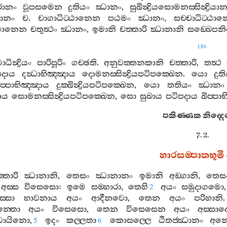
ාරානං
වූපසමෙන
දුතියං
ඣානං
,
සුඛින්‍ද්‍රියසොමනස‍්සින්‍ද්‍රියා
ානං
ච
.
චාගාධිට‍්ඨානෙන
පඨමං
ඣානං
,
සච‍්චාධිට‍්ඨා
්ඨානෙන
චතුත්‍ථං
ඣානං
,
ඉමානි
චත‍්තාරි
ඣානානි
සඞ‍්ඛෙපනි
186
ධින්‍ද්‍රියං
පාරිපූරිං
ගච‍්ඡති
.
අනුවත‍්තනකානි
චත‍්තාරි
,
තත්‍ථ
පදාය
දන්‍ධාභිඤ‍්ඤාය
දොමනස‍්සින්‍ද්‍රියපටිපක‍්ඛෙන
.
යො
දුත
ිප‍්පාභිඤ‍්ඤාය
දුක‍්ඛින්‍ද්‍රියපටිපක‍්ඛෙන
,
යො
තතියං
ඣානං
ඤාය
සොමනස‍්සින්‍ද්‍රියපටිපක‍්ඛෙන
,
සො
සුඛාය
පටිපදාය
ඛිප‍්පා
පකිණ‍්ණක
නිද‍්
7. 2.
හාරසම‍්පාතභූමි
‍්තාරි
ඣානානි
,
තෙසං
ඣානානං
ඉමානි
අඞ‍්ගානි
,
තෙස
අස‍්ස
විසෙසො
:
ඉමෙ
සම‍්හාරා
,
තෙහි
අයං
සමුදාගමො
2
‍්සා
භාවනාය
අයං
ආදීනවො
,
තෙන
අයං
පරිහානි
න‍්තො
අයං
විසෙසො
,
තෙන
විසෙසෙන
අයං
අස‍්සා
ඣායිනො
,
ඉදං
කල‍්ලතා
කොසල‍්ලෙ
ඨිතජ‍්ඣානං
අනො
5
6