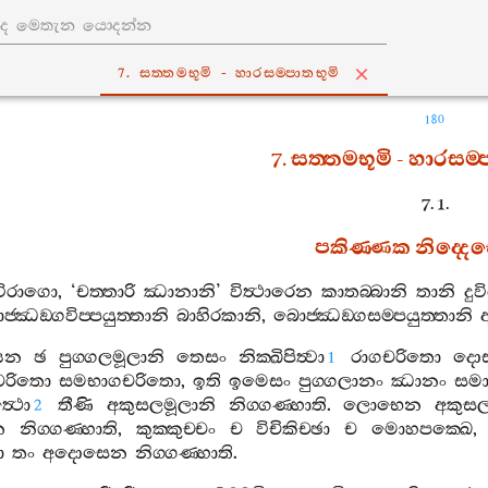
7. සත‍්තමභූමි - හාරසම‍්පාතභූමි
180
7.
සත‍්තමභූමි
-
හාරසම‍්
7. 1.
පකිණ‍්ණක
නිද‍්ද
විරාගො
, ‘
චත‍්තාරි
ඣානානි
’
විත්‍ථාරෙන
කාතබ‍්බානි
තානි
දුව
‍්ඣඞ‍්ගවිප‍්පයුත‍්තානි
බාහිරකානි
,
බොජ‍්ඣඞ‍්ගසම‍්පයුත‍්තානි
ෙන
ඡ
පුග‍්ගලමූලානි
තෙසං
නික‍්ඛිපිත්‍වා
රාගචරිතො
දො
1
රිතො
සමභාගචරිතො
,
ඉති
ඉමෙසං
පුග‍්ගලානං
ඣානං
සමා
‍ථො
තීණි
අකුසලමූලානි
නිග‍්ගණ‍්හාති
.
ලොභෙන
අකුස
2
න
නිග‍්ගණ‍්හාති
,
කුක‍්කුච‍්චං
ච
විචිකිච‍්ඡා
ච
මොහපක‍්ඛෙ
ො
තං
අදොසෙන
නිග‍්ගණ‍්හාති
.