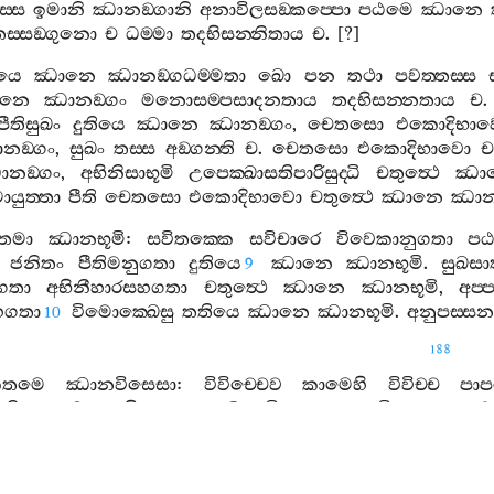
ස‍්ස
ඉමානි
ඣානඞ‍්ගානි
අනාවිලසඞ‍්කප‍්පො
පඨමෙ
ඣානෙ
ස‍්සඞ‍්ගුනො
ච
ධම‍්මා
තදභිසන‍්නිතාය
ච
. [?]
ියෙ
ඣානෙ
ඣානඞ‍්ගධම‍්මතා
ඛො
පන
තථා
පවත‍්තස‍්ස
නෙ
ඣානඞ‍්ගං
මනොසම‍්පසාදනතාය
තදභිසන‍්නතාය
ච
පීතිසුඛං
දුතියෙ
ඣානෙ
ඣානඞ‍්ගං
,
චෙතසො
එකොදිභා
නඞ‍්ගං
,
සුඛං
තස‍්ස
අඞ‍්ගන‍්ති
ච
.
චෙතසො
එකොදිභාවො
ච
නඞ‍්ගං
,
අභිනිසාභූමි
උපෙක‍්ඛාසතිපාරිසුද‍්ධි
චතුත්‍ථෙ
ඣා
යුත‍්තා
පීති
චෙතසො
එකොදිභාවො
චතුත්‍ථෙ
ඣානෙ
ඣානඞ
තමා
ඣානභූමි
:
සවිතක‍්කෙ
සවිචාරෙ
විවෙකානුගතා
ප
ජනිතං
පීතිමනුගතා
දුතියෙ
ඣානෙ
ඣානභූමි
.
සුඛස
9
හගතා
අභිනීහාරසහගතා
චතුත්‍ථෙ
ඣානෙ
ඣානභූමි
,
අප‍
හගතා
විමොක‍්ඛෙසු
තතියෙ
ඣානෙ
ඣානභූමි
.
අනුපස‍්ස
10
188
කතමෙ
ඣානවිසෙසා
:
විවිච‍්චෙව
කාමෙහි
විවිච‍්ච
පාප
ික‍්ක
මනතාපි
,
අයං
ඣානවිසෙසො
.
අවිතක‍්කා
චෙ
ිකාරා
සමුදාචරන‍්ති
,
අයං
ඣානවිසෙසො
.
අවිතක‍්කාය
භූමිය
,
තදනුධම‍්මතා
ච
සති
සණ‍්ඨහති
,
තං
ච
භූමිං
උපසම‍
1
ිකාරා
සමුදාචරන‍්ති
,
තං
ච
භූමිං
උපසම‍්පජ‍්ජ
විහරති
,
අ