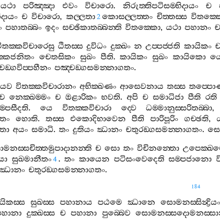
,
යථා
පරිඤ‍්ඤා
එවං
විචාරො
.
නිරුත‍්තිපටිසම‍්භිදායං
ච
භිදායං
ච
විචාරො
,
කල‍්ලතා
කොසල‍්ලත‍්තං
චිත‍්තස‍්ස
විතක‍්
2
ං
පහාතබ‍්බං
ඉදං
සච‍්ඡිකාතබ‍්බන‍්ති
විතක‍්කො
,
යථා
පහානං
ිතක‍්කවිචාරෙසු
ඨිතස‍්ස
දුවිධං
දුක‍්ඛං
න
උප‍්පජ‍්ජති
කායිකං
ක‍්කජනිතං
චෙතසිකං
සුඛං
පීති
.
කායිකං
සුඛං
කායිකො
ය
චඞ‍්ගවිප‍්පහීනං
පඤ‍්චඞ‍්ගසමන‍්නාගතං
.
ෙව
විතක‍්කවිචාරානං
අභික‍්ඛණං
ආසෙවනාය
තස‍්ස
තප‍්ප
ච
නෙක‍්ඛම‍්මං
ච
ඔළාරිකං
භවති
.
අපි
ච
සමාධිජා
පීති
රති
ම‍්පසීදති
.
යෙ
විතක‍්කවිචාරා
ද‍්වෙ
ධම‍්මානුස‍්සරිතබ‍්බා
ගතං
හොති
.
තස‍්ස
එකොදිභාවෙන
පීති
පාරිපූරිං
ගච‍්ඡති
,
ගතා
අයං
සමාධි
.
තං
දුතියං
ඣානං
චතුරඞ‍්ගසමන‍්නාගතං
.
ස
මනස‍්සචිත‍්තමුපාදානන‍්ති
ච
සො
තං
විචිනන‍්තො
උපෙක‍්ඛ
ියා
සුඛමානීතං
.
තං
කායෙන
පටිසංවෙදෙති
සම‍්පජානො
ව
4
ඣානං
චතුරඞ‍්ගසමන‍්නාගතං
.
184
යිකස‍්ස
සුඛස‍්ස
පහානාය
පඨමෙ
ඣානෙ
සොමනස‍්සින්‍ද්‍රිය
පහානා
දුක‍්ඛස‍්ස
ච
පහානා
පුබ‍්බෙව
සොමනස‍්සදොමනස‍්සා