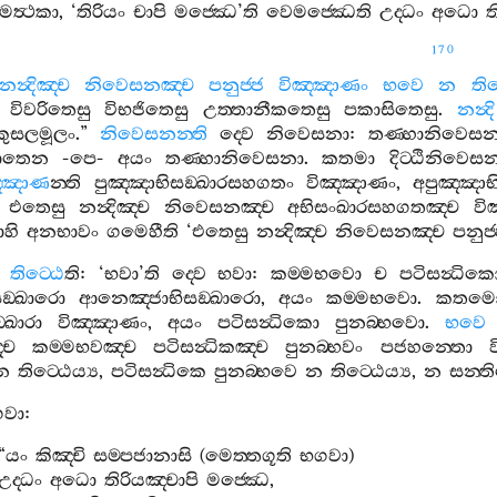
ත්‍ථකා
, ‘
තිරියං
චාපි
මජ‍්ඣෙ
’
ති
වෙමජ‍්ඣෙති
උද‍්ධං
අධො
ත
170
නන්‍දිඤ‍්ච
නිවෙසනඤ‍්ච
පනුජ‍්ජ
විඤ‍්ඤාණං
භවෙ
න
තිට
විවරිතෙසු
විභජිතෙසු
උත‍්තානීකතෙසු
පකාසිතෙසු
.
නන්‍දි
කුසලමූලං
.”
නිවෙසනන‍්ති
ද‍්වෙ
නිවෙසනා
:
තණ‍්හානිවෙසන
ඛාතෙන
-
පෙ
-
අයං
තණ‍්හානිවෙසනා
.
කතමා
දිට‍්ඨිනිවෙස
‍්ඤාණ
න‍්ති
පුඤ‍්ඤාභිසඞ‍්ඛාරසහගතං
විඤ‍්ඤාණං
,
අපුඤ‍්ඤා
,
එතෙසු
නන්‍දිඤ‍්ච
නිවෙසනඤ‍්ච
අභිසංඛාරසහගතඤ‍්ච
වි
ොහි
අනභාවං
ගමෙහීති
‘
එතෙසු
නන්‍දිඤ‍්ච
නිවෙසනඤ‍්ච
පනුජ‍
තිට‍්ඨෙ
ති
: ‘
භවා
’
ති
ද‍්වෙ
භවා
:
කම‍්මභවො
ච
පටිසන්‍ධික
සඞ‍්ඛාරො
ආනෙඤ‍්ජාභිසඞ‍්ඛාරො
,
අයං
කම‍්මභවො
.
කතම
‍්ඛාරා
විඤ‍්ඤාණං
,
අයං
පටිසන්‍ධිකො
පුනබ‍්භවො
.
භවෙ
්ච
කම‍්මභවඤ‍්ච
පටිසන්‍ධිකඤ‍්ච
පුනබ‍්භවං
පජහන‍්තො
න
තිට‍්ඨෙය්‍ය
,
පටිසන්‍ධිකෙ
පුනබ‍්භවෙ
න
තිට‍්ඨෙය්‍ය
,
න
සන‍්ති
වා
:
“
යං
කිඤ‍්චි
සම‍්පජානාසි
(
මෙත‍්තගූති
භගවා
)
උද‍්ධං
අධො
තිරියඤ‍්චාපි
මජ‍්ඣෙ
,