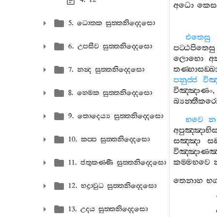
අධො
කෙසම
5. ධොතක සුත‍්තනිද‍්දෙසො
එතෙසු
6. උපසීව සුත‍්තනිද‍්දෙසො
පට‍්ඨපිතෙසු
ලොභො
අ
තණ‍්හාසඞ‍්
7. නන්‍ද සුත‍්තනිද‍්දෙසො
පනුජ‍්ජ
විඤ
විඤ‍්ඤාණං
8. හෙමක සුත‍්තනිද‍්දෙසො
බ්‍යන‍්තීකර
9. තොදෙය්‍ය සුත‍්තනිද‍්දෙසො
භවෙ
න
අපුඤ‍්ඤාභි
10. කප‍්ප සුත‍්තනිද‍්දෙසො
සඤ‍්ඤා
සඞ
විඤ‍්ඤාණඤ‍
කම‍්මභවෙ
11. ජතුකණ‍්ණී සුත‍්තනිද‍්දෙසො
තෙනාහ
භග
12. භද්‍රාවුධ සුත‍්තනිද‍්දෙසො
13. උදය සුත‍්තනිද‍්දෙසො