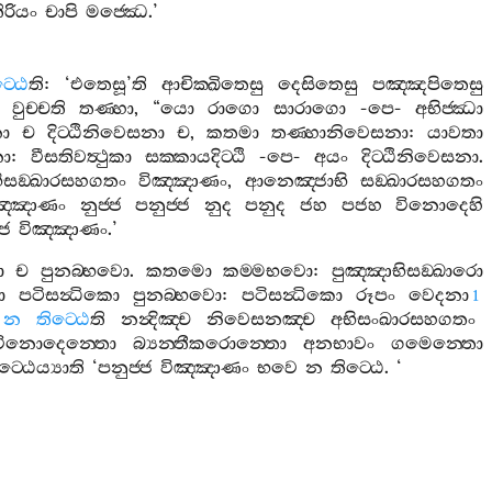
ිරියං
චාපි
මජ‍්ඣෙ
.’
‍්ඨෙ
ති
: ‘
එතෙසූ
’
ති
ආචික‍්ඛිතෙසු
දෙසිතෙසු
පඤ‍්ඤපිතෙසු
වුච‍්චති
තණ‍්හා
, “
යො
රාගො
සාරාගො
-
පෙ
-
අභිජ‍්ඣා
ා
ච
දිට‍්ඨිනිවෙසනා
ච
,
කතමා
තණ‍්හානිවෙසනා
:
යාවතා
නා
:
වීසතිවත්‍ථුකා
සක‍්කායදිට‍්ඨි
-
පෙ
-
අයං
දිට‍්ඨිනිවෙසනා
.
භිසඞ‍්ඛාරසහගතං
විඤ‍්ඤාණං
,
ආනෙඤ‍්ජාභි
සඞ‍්ඛාරසහගතං
ඤ‍්ඤාණං
නුජ‍්ජ
පනුජ‍්ජ
නුද
පනුද
ජහ
පජහ
විනොදෙහි
්ජ
විඤ‍්ඤාණං
.’
ො
ච
පුනබ‍්භවො
.
කතමො
කම‍්මභවො
:
පුඤ‍්ඤාභිසඞ‍්ඛාරො
ො
පටිසන්‍ධිකො
පුනබ‍්භවො
:
පටිසන්‍ධිකො
රූපං
වෙදනා
1
න
තිට‍්ඨෙ
ති
නන්‍දිඤ‍්ච
නිවෙසනඤ‍්ච
අභිසංඛාරසහගතං
විනොදෙන‍්තො
බ්‍යන‍්තීකරොන‍්තො
අනභාවං
ගමෙන‍්තො
ට‍්ඨෙය්‍යාති
‘
පනුජ‍්ජ
විඤ‍්ඤාණං
භවෙ
න
තිට‍්ඨෙ
. ‘