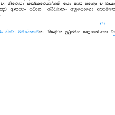
වා
නිරොධං
සච‍්ඡිකරෙය්‍ය
’
න‍්ති
යො
තත්‍ථ
ඡන්‍දො
ච
වාය
ඤ‍්ච
ආතප‍්පං
පධානං
අධිට‍්ඨානං
අනුයොගො
අප‍්පමත‍
.
174
රං
හිත්‍වා
මමායිතානී
ති
: ‘
භික‍්ඛූ
’
ති
පුථුජ‍්ජන
කල්‍යාණකො
ව
වත‍්තෙන‍්තො
පාලෙන‍්තො
යපෙන‍්තො
යාපෙන‍්තො
.
මමායි
තණ‍්හාමමත‍්තං
-
පෙ
-
ඉදං
දිට‍්ඨිමමත‍්තං
.
තණ‍්හාමමත‍්තං
ප
ච‍්චජිත්‍වා
විනොදෙත්‍වා
බ්‍යන‍්තීකරිත්‍වා
අනභාවං
ගමෙත්‍වාති
‘
භ
රං
සොකපරිද‍්දවං
ච
ඉධෙව
විද‍්වා
පජහෙය්‍ය
දුක‍්ඛන‍්ති
:
‘
ජාත
්තානං
-
පෙ
-
සොකො
ති
:
ඤාතිබ්‍යසනෙන
වා
ඵුට‍්ඨස‍්ස
-
පෙ
ට‍්ඨියා
-
පෙ
-
ඉමස‍්මිං
ලොකෙ
.
විද‍්වා
ති
:
විජ‍්ජාගතො
යාසදුක‍්ඛං
.
ජාති
ජරං
සොකපරිද‍්දවඤ‍්ච
ඉධෙව
විද‍්වා
පජහෙ
රඤ‍්ච
සොකපරිද‍්දවඤ‍්ච
පජහෙය්‍ය
විනොදෙය්‍ය
බ්‍යන‍්තීක
ා
පජහෙය්‍ය
දුක‍්ඛං
’.
වා
:
“
එවංවිහාරී
සතො
අප‍්පමත‍්තො
භික‍්ඛු
චරං
හිත්‍වා
මමායිතානි