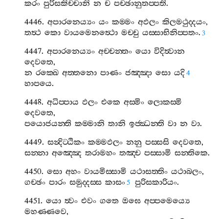
කරං
පුරිසකිච‍්චානි
න
ච
පච‍්ඡානුතප‍්පති
.
4446.
අපාරනෙය්‍යං
යං
කම‍්මං
අඵලං
කිලමථුද‍්දයං
,
තත්‍ථ
කො
වායමෙනත්‍ථො
මච‍්චු
යස‍්සාභිනිප‍්පතං
.
3
4447.
අපාරනෙය්‍යං
අච‍්චන‍්තං
යො
විදිත්‍වාන
දෙවතෙ
,
න
රක‍්ඛෙ
අත‍්තනො
පාණං
ජඤ‍්ඤා
සො
යදි
4
හාපයෙ
.
4448.
අධිප‍්පාය
ඵලං
එකෙ
අස‍්මිං
ලොකස‍්මි
දෙවතෙ
,
පයොජයන‍්ති
කම‍්මානි
තානි
ඉජ‍්ඣන‍්ති
වා
න
වා
.
4449.
සන්‍දිට‍්ඨිකං
කම‍්මඵලං
නනු
පස‍්සසි
දෙවතෙ
,
සන‍්නා
අඤ‍්ඤෙ
තරාමහං
තඤ‍්ච
පස‍්සාමි
සන‍්තිකෙ
.
4450.
සො
අහං
වායමිස‍්සාමි
යථාසත‍්තිං
යථාබලං
,
ගච‍්ඡං
පාරං
සමුද‍්දස‍්ස
කාසං
පුරිසකාරියං
.
5
4451.
යො
ත්‍වං
එවං
ගතෙ
ඔඝෙ
අප‍්පමෙය්‍යෙ
මහණ‍්ණවෙ
,