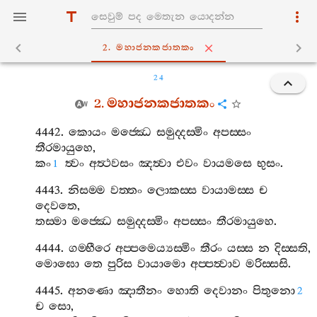
2. මහාජනකජාතකං
24
2.
මහාජනකජාතකං
4442.
කොයං
මජ‍්ඣෙ
සමුද‍්දස‍්මිං
අපස‍්සං
තීරමායුහෙ
,
කං
ත්‍වං
අත්‍ථවසං
ඤත්‍වා
එවං
වායමසෙ
භුසං
.
1
4443.
නිසම‍්ම
වත‍්තං
ලොකස‍්ස
වායාමස‍්ස
ච
දෙවතෙ
,
තස‍්මා
මජ‍්ඣෙ
සමුද‍්දස‍්මිං
අපස‍්සං
තීරමායුහෙ
.
4444.
ගම‍්භීරෙ
අප‍්පමෙය්‍යස‍්මිං
තීරං
යස‍්ස
න
දිස‍්සති
,
මොඝො
තෙ
පුරිස
වායාමො
අප‍්පත්‍වාව
මරිස‍්සසි
.
4445.
අනණො
ඤාතීනං
හොති
දෙවානං
පිතුනො
2
ච
සො
,