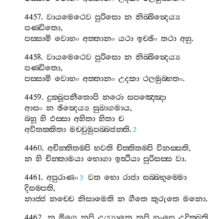
4457.
වායමෙථෙව
පුරිසො
න
නිබ‍්බින්‍දෙය්‍ය
පණ‍්ඩිතො
,
පස‍්සාමි
වොහං
අත‍්තානං
යථා
ඉච‍්ඡිං
තථා
අහු
.
4458.
වායමෙථෙව
පුරිසො
න
නිබ‍්බින්‍දෙය්‍ය
පණ‍්ඩිතො
,
පස‍්සාමි
වොහං
අත‍්තානං
උදකා
ථලමුබ‍්භතං
.
4459.
දුක‍්ඛූපනීතොපි
නරො
සපඤ‍්ඤො
ආසං
න
ඡින්‍දෙය්‍ය
සුඛාගමාය
,
බහූ
හි
ඵස‍්සා
අහිතා
හිතා
ච
අවිතක‍්කිතා
මච‍්චුමුපබ‍්බජන‍්ති
.
2
4460.
අචින‍්තිතම‍්පි
භවති
චිත‍්තිතම‍්පි
විනස‍්සති
,
න
හි
චින‍්තාමයා
භොගා
ඉත්‍ථියා
පුරිසස‍්ස
වා
.
4461.
අපුරාණං
වත
භො
රාජා
සබ‍්බභුම‍්මො
3
දිසම‍්පති
,
නාජ‍්ජ
නච‍්චෙ
නිසාමෙති
න
ගීතෙ
කුරුතෙ
මනො
.
4462.
න
මිගෙ
නපි
උය්‍යානෙ
නපි
හංසෙ
උදික‍්ඛති
,