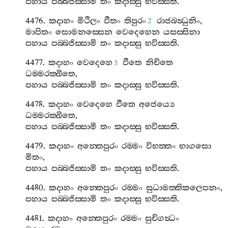
පහාය
පබ‍්බජිස‍්සාමි
තං
කදාස‍්සු
භවිස‍්සති
.
4476.
කදාහං
මිථිලං
ඵීතං
තිපුරං
රාජබන්‍ධුනිං
,
2
මාපිතං
සොමනස‍්සෙන
වෙදෙහෙන
යසස‍්සිනා
පහාය
පබ‍්බජිස‍්සාමි
තං
කදාස‍්සු
භවිස‍්සති
.
4477.
කදාහං
වෙදෙහෙ
ඵීතෙ
නිචිතෙ
3
ධම‍්මරක‍්ඛිතෙ
,
පහාය
පබ‍්බජිස‍්සාමි
තං
කදාස‍්සු
භවිස‍්සති
.
4478.
කදාහං
වෙදෙහෙ
ඵීතෙ
අජෙය්‍යෙ
ධම‍්මරක‍්ඛිතෙ
,
පහාය
පබ‍්බජිස‍්සාමි
තං
කදාස‍්සු
භවිස‍්සති
.
4479.
කදාහං
අන‍්තෙපුරං
රම‍්මං
විභත‍්තං
භාගසො
මිතං
,
පහාය
පබ‍්බජිස‍්සාමි
තං
කදාස‍්සු
භවිස‍්සති
.
4480.
කදාහං
අන‍්තෙපුරං
රම‍්මං
සුධාමත‍්තිකලෙපනං
,
පහාය
පබ‍්බජිස‍්සාමි
තං
කදාස‍්සු
භවිස‍්සති
.
4481.
කදාහං
අන‍්තෙපුරං
රම‍්මං
සුචිගන්‍ධං