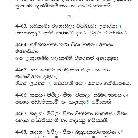
මූගොව
තුණ‍්හිමාසීනො
න
අත්‍ථමනුසාසති
.
28
4463.
සුඛකාමා
රහොසීලා
වධබන්‍ධා
උපාරතා
,
1
කෙසන‍්නු
අජ‍්ජ
ආරාමෙ
දහරා
වුද‍්ධා
ච
අච‍්ඡරෙ
.
2
4464.
අතික‍්කන‍්තවනථා
ධීරා
නමො
තෙසං
මහෙසිනං
,
යෙ
උස‍්සුකම‍්භි
ලොකම‍්හි
විහරන‍්ති
අනුස‍්සුකා
.
4465.
තෙ
ඡෙත්‍වා
මච‍්චුනො
ජාලං
තං
තං
මායාවිනො
දළ‍්හං
,
ඡින‍්තාලයත‍්තා
ගච‍්ඡන‍්ති
කො
තෙසං
ගතිමාපයෙ
.
3
4466.
කදාහං
මිථිලං
ඵීතං
විසාලං
සබ‍්බතොපභං
,
4
පහාය
පබ‍්බජිස‍්සාමි
තං
කදාස‍්සු
භවිස‍්සති
.
5
4467.
කදාහං
මිථිලං
ඵීතං
විභත‍්තං
භාගසො
මිතං
,
පහාය
පබ‍්බජිස‍්සාමි
තං
කදාස‍්සු
භවිස‍්සති
.
4468.
කදාහං
මිථිලං
ඵීතං
බහුපාකාරතොරණං
,
*