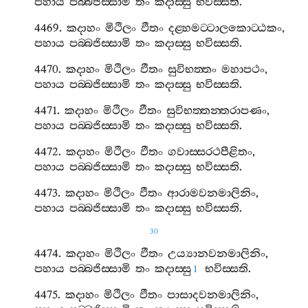
පහාය
පබ‍්බජිස‍්සාමි
තං
කදාස‍්සු
භවිස‍්සති
.
4469.
කදාහං
මිථිලං
ඵීතං
දළ‍්හමට‍්ටාලකොට‍්ඨකං
,
පහාය
පබ‍්බජිස‍්සාමි
තං
කදාස‍්සු
භවිස‍්සති
.
4470.
කදාහං
මිථිලං
ඵීතං
සුවිභත‍්තං
මහාපථං
,
පහාය
පබ‍්බජිස‍්සාමි
තං
කදාස‍්සු
භවිස‍්සති
.
4471.
කදාහං
මිථිලං
ඵීතං
සුවිභත‍්තන‍්තරාපණං
,
පහාය
පබ‍්බජිස‍්සාමි
තං
කදාස‍්සු
භවිස‍්සති
.
4472.
කදාහං
මිථිලං
ඵීතං
ගවාස‍්සරථපීළිතං
,
පහාය
පබ‍්බජිස‍්සාමි
තං
කදාස‍්සු
භවිස‍්සති
.
4473.
කදාහං
මිථිලං
ඵීතං
ආරාමවනමාලිනිං
,
පහාය
පබ‍්බජිස‍්සාමි
තං
කදාස‍්සු
භවිස‍්සති
.
30
4474.
කදාහං
මිථිලං
ඵීතං
උය්‍යානවනමාලිනිං
,
පහාය
පබ‍්බජිස‍්සාමි
තං
කදාස‍්සු
භවිස‍්සති
.
1
4475.
කදාහං
මිථිලං
ඵීතං
පාසාදවනමාලිනිං
,