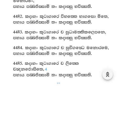
මනොරමං
,
පහාය
පබ‍්බජිස‍්සාමි
තං
කදාස‍්සු
භවිස‍්සති
.
4482.
කදාහං
කූටාගාරෙ
විභත‍්තෙ
භාගසො
මිතෙ
,
පහාය
පබ‍්බජිස‍්සාමි
තං
කදාස‍්සු
භවිස‍්සති
.
4483.
කදාහං
කූටාගාරෙ
ච
සුධාමත‍්තිකලෙපනෙ
,
පහාය
පබ‍්බජිස‍්සාමි
තං
කදාස‍්සු
භවිස‍්සති
.
4484.
කදාහං
කූටාගාරෙ
ච
සුචිගන්‍ධෙ
මනොරමෙ
,
පහාය
පබ‍්බජිස‍්සාමි
තං
කදාස‍්සු
භවිස‍්සති
.
4485.
කදාහං
කූටාගාරෙ
ච
ලිත‍්තෙ
චන්‍දනඵොසිතෙ
,
4
පහාය
පබ‍්බජිස‍්සාමි
තං
කදාස‍්සු
භවිස‍්සති
.
32
4486.
කදාහං
සුවණ‍්ණපල‍්ලඞ‍්කෙ
ගොණකෙ
චිත‍්තසන්‍ථතෙ
,
පහාය
පබ‍්බජිස‍්සාමි
තං
කදාස‍්සු
භවිස‍්සති
.
4487.
කදාහං
මණිපල‍්ලඞ‍්කෙ
ගොණකෙ