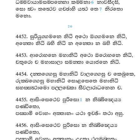
ධම‍්මවායාමසම‍්පන‍්නො
කම‍්මනා
නාවසීදසි
,
6
සො
ත්‍වං
තත්‍ථෙව
ගච‍්ඡාහි
යත්‍ථ
තෙ
නිරතො
7
මනො
.
26
4452.
සුරියුග‍්ගමනෙ
නිධි
අථො
ඔග‍්ගමනෙ
නිධි
,
අන‍්තො
නිධි
බහි
නිධි
න
අන‍්තො
න
බහි
නිධි
.
4453.
ආරොහනෙ
මහානිධි
අථො
ඔරොහනෙ
නිධි
,
චතුරො
ච
මහාසාලා
සමන‍්තා
යොජනෙ
නිධි
.
4454.
දන‍්තග‍්ගෙසු
මහානිධි
වාලග‍්ගෙසු
ච
කෙබුකෙ
,
රුක‍්ඛග‍්ගෙසු
මහානිධි
සොළසෙතෙ
මහානිධි
සහස‍්සත්‍ථාමො
පල‍්ලඞ‍්කො
සීවලාරාධනෙන
ච
.
4455.
ආසිංසෙථෙව
පුරිසො
න
නිබ‍්බින්‍දෙය්‍ය
1
පණ‍්ඩිතො
,
පස‍්සාමි
වොහං
අත‍්තානං
යථා
ඉච‍්ඡිං
තථා
අහු
.
4456.
ආසිංසෙථෙව
පුරිසො
න
නිබ‍්බින්‍දෙය්‍ය
පණ‍්ඩිතො
,
පස‍්සාමි
වොහං
අත‍්තානං
උදකා
ථලමුබ‍්භතං
.