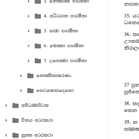
3. නෙක‍්ඛම‍්ම පාරමිතා
නපාහ
35.
යථ
4. අධිට‍්ඨාන පාරමිතා
ධනෙ
5. සච‍්ච පාරමිතා
36.
ත
ඌනම
6. මෙත‍්තා පාරමිතා
නිරා
7. උපෙක‍්ඛා පාරමිතා
නෙත‍්තිප‍්පකරණං
37
පු
පෙටකොපදෙසො
පූජිත
38.
තද
අභිධම‍්මපිටක
තෙන
විනය අට‍්ඨකථා
39.
න
සබ‍්බඤ
සුත‍්ත අට‍්ඨකථා