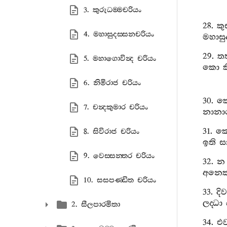
3. කුරුධම‍්මචරියං
28.
කු
4. මහාසුදස‍්සනචරියං
මහාසු
29.
තත
5. මහාගොවින්‍ද චරියං
කො
ක
6. නිමිරාජ චරියං
30.
ක
7. චන්‍දකුමාර චරියං
නානාර
31.
ක
8. සිවිරාජ චරියං
ඉති
ස
9. වෙස‍්සන‍්තර චරියං
32.
න
අනෙක
10. සසපණ‍්ඩිත චරියං
33.
දිව
ලද‍්ධා
2. සීලපාරමිතා
34.
එ