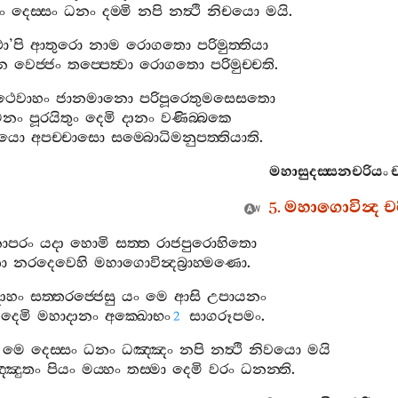
ං
දෙස‍්සං
ධනං
දම‍්මි
නපි
නත්‍ථි
නිචයො
මයි
.
ා
’
පි
ආතුරො
නාම
රොගතො
පරිමුත‍්තියා
න
වෙජ‍්ජං
තප‍්පෙත්‍වා
රොගතො
පරිමුච‍්චති
.
ථෙවාහං
ජානමානො
පරිපූරෙතුමසෙසතො
නං
පූරයිතුං
දෙමි
දානං
වණිබ‍්බකෙ
ලයො
අපච‍්චාසො
සම‍්බොධිමනුපත‍්තියාති
.
මහාසුදස‍්සනචරියං
ච
5.
මහාගොවින්‍ද
ච
නාපරං
යදා
හොමි
සත‍්ත
රාජපුරොහිතො
ො
නරදෙවෙහි
මහාගොවින්‍දබ්‍රාහ‍්මණො
.
ාහං
සත‍්තරජ‍්ජෙසු
යං
මෙ
ආසි
උපායනං
දෙමි
මහාදානං
අක‍්ඛොභං
සාගරූපමං
.
2
මෙ
දෙස‍්සං
ධනං
ධඤ‍්ඤං
නපි
නත්‍ථි
නිවයො
මයි
‍්ඤුතං
පියං
මය‍්හං
තස‍්මා
දෙමි
වරං
ධනන‍්ති
.