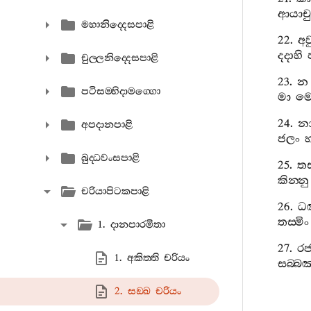
ආයාචු
මහානිද‍්දෙසපාළි
22.
අව
දදාහි
චුල‍්ලනිද‍්දෙසපාළි
23.
න
පටිසම‍්භිදාමග‍්ගො
මා
ම
24.
න
අපදානපාළි
ජලං
හ
බුද‍්ධවංසපාළි
25.
තස
කින‍්නු
චරියාපිටකපාළි
26.
ධ
තස‍්මිං
1. දානපාරමිතා
27.
රජ‍
1. අකිත‍්ති චරියං
සබ‍්බඤ
2. සඞ‍්ඛ චරියං