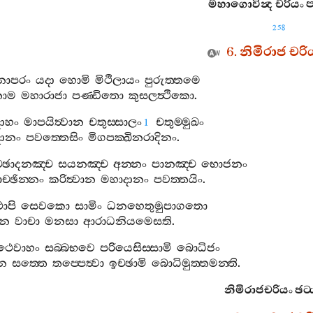
මහාගොවින්‍ද
චරියං
ප
258
6.
නිමිරාජ
චරි
නාපරං
යදා
හොමි
මිථිලායං
පුරුත‍්තමෙ
ාම
මහාරාජා
පණ‍්ඩිතො
කුසලත්‍ථිකො
.
ාහං
මාපයිත්‍වාන
චතුස‍්සාලං
චතුම‍්මුඛං
1
දානං
පවත‍්තෙසිං
මිගපක‍්ඛිනරාදිනං
.
‍්ඡාදනඤ‍්ච
සයනඤ‍්ච
අන‍්නං
පානඤ‍්ච
භොජනං
ච‍්ඡින‍්නං
කරිත්‍වාන
මහාදානං
පවත‍්තයිං
.
ාපි
සෙවකො
සාමිං
ධනහෙතුමුපාගතො
ෙන
වාචා
මනසා
ආරාධනියමෙසති
.
ථෙවාහං
සබ‍්බභවෙ
පරියෙසිස‍්සාමි
බොධිජං
න
සත‍්තෙ
තප‍්පෙත්‍වා
ඉච‍්ඡාමි
බොධිමුත‍්තමන‍්ති
.
නිමිරාජචරියං
ඡට‍