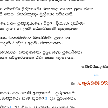
ා
අමච‍්චො
මුද‍්දිකාමො
රඤ‍්ඤො
අන‍්තෙ
පුරෙ
ජනෙ
ති
තෙසං
ධනධඤ‍්ඤං
මුද‍්දිතො
පරිහායති
.
මෙවාහං
පුඤ‍්ඤකාමො
විපුලං
දිස‍්වාන
දක‍්ඛිණං
‍්ස
දානං
න
දදාමි
පරිහායිස‍්සාමි
පුඤ‍්ඤතො
ාහං
චින‍්තයිත්‍වාන
ඔරොහිත්‍වා
උපාහනා
පාදානි
වන්‍දිත්‍වා
අදාසිං
ඡත‍්තුපාහනං
ෙනෙවාහං
සතගුණතො
සුඛුමාලො
සුඛෙධිතො
දානං
පරිපූරෙන‍්තො
එවං
තස‍්ස
අදාසහන‍්ති
.
සඞ‍්ඛචරියං
දුති
254
3.
කුරුධම‍්මචරි
නාපරං
යදා
හොමි
ඉන්‍දපත්‍ථෙ
පුරුත‍්තමෙ
1
ධනඤ‍්ජයො
නාම
කුසලෙ
දස
හුපාගතො
.
2
ලිඞ‍්ග
රට‍්ඨවිසයා
බ්‍රාහ‍්මණා
උපගඤ‍්ජු
මං
3