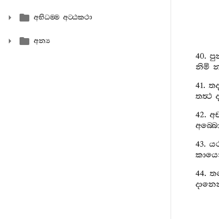
අභිධම‍්ම අට‍්ඨකථා
අන්‍ය
40.
පු
නිමි
න
41.
තද
තත්‍ථ
42.
අච
අබ‍්බො
43.
යථ
කාය
44.
ත
දානෙ