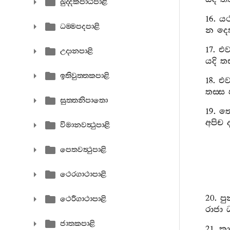
ඛුද‍්දකපාඨපාළි
16.
යථ
ධම‍්මපදපාළි
න
දෙ
17.
එව
උදානපාළි
යදි
තස
ඉතිවුත‍්තකපාළි
18.
එව
තස‍්ස
සුත‍්තනිපාතො
19.
ත
අපිච
විමානවත්‍ථුපාළි
පෙතවත්‍ථුපාළි
ථෙරගාථාපාළි
20.
පු
ථෙරීගාථාපාළි
රාජා
ජාතකපාළි
21.
කා