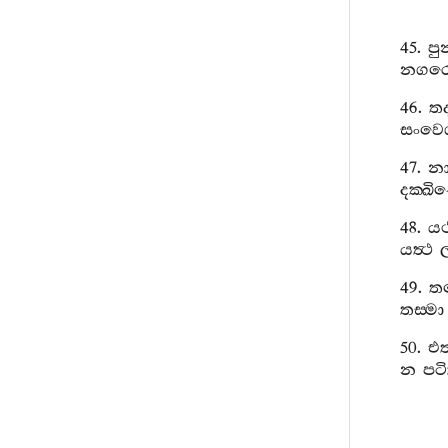
45.
පු
නගර
46.
ත
සංවෙ
47.
න
දක‍්ඛි
48.
යථ
යත්‍ථ
49.
ත
තස‍්මා
50.
එත
න
පටි