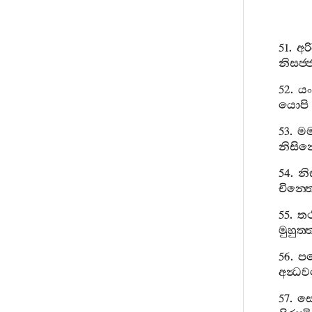
51.
අර
නිසජ‍්
52.
ය
යොපි
53.
ම
නිසින
54.
නි
චින‍්
55.
තථ
මුහුත‍්
56.
ප
අන්‍ධ
57.
ස