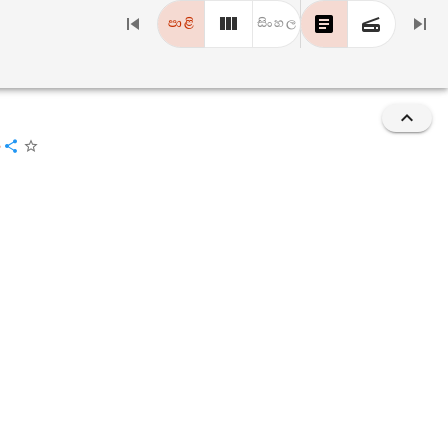
පාළි
සිංහල
ං