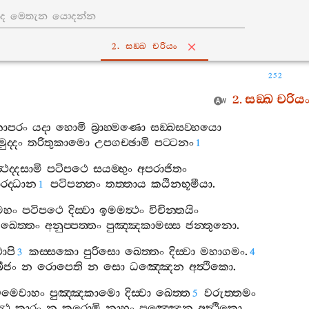
2. සඞ‍්ඛ චරියං
252
2.
සඞ‍්ඛ
චරිය
නාපරං
යදා
හොමි
බ්‍රාහ‍්මණො
සඞ‍්ඛසව‍්හයො
ද‍්දං
තරිතුකාමො
උපගච‍්ඡාමි
පට‍්ටනං
1
‍ථද‍්දසාමි
පටිපථෙ
සයම‍්භුං
අපරාජිතං
රද‍්ධාන
පටිපන‍්නං
තත‍්තාය
කඨිනභූමීයා
.
1
මහං
පටිපථෙ
දිස‍්වා
ඉමමත්‍ථං
විචින‍්තයිං
ඛෙත‍්තං
අනුප‍්පත‍්තං
පුඤ‍්ඤකාමස‍්ස
ජන‍්තුනො
.
ාපි
කස‍්සකො
පුරිසො
ඛෙත‍්තං
දිස‍්වා
මහාගමං
.
3
4
බීජං
න
රොපෙති
න
සො
ධඤ‍්ඤෙන
අත්‍ථිකො
.
මෙවාහං
පුඤ‍්ඤකාමො
දිස‍්වා
ඛෙත‍්ත
වරුත‍්තමං
5
්‍ථ
කාරං
න
කරොමි
නාහං
පුඤ‍්ඤෙන
අත්‍ථිකො
.