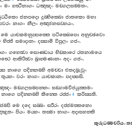
ං
මං
හත්‍ථිනාගං
ධඤ‍්ඤං
මඞ‍්ගලසම‍්මතං
.
ුට‍්ඨිකො
ජනපදො
දුබ‍්භික‍්ඛො
ජාතකො
මහා
පවරං
නාගං
නීලං
අඤ‍්ජනසව‍්හයං
.
මෙ
යාචකමනුප‍්පත‍්තෙ
පටික‍්ඛෙපො
අනුච‍්ඡවො
ෙ
භිජ‍්ජි
සමාදානං
දස‍්සාමි
විපුලං
ගජං
.
ාගං
ගහෙත්‍වා
සොණ‍්ඩාය
භිඞ‍්කාරෙ
රතනාමයෙ
ත්‍ථෙ
ආකිරිත්‍වා
බ්‍රාහ‍්මණානං
අදං
ගජං
.
‍්ස
නාගෙ
පදින‍්නම‍්හි
අමච‍්චා
එතදබ්‍රුවුං
තුය‍්හං
වරං
නාගං
යාචකානං
පදස‍්සසි
.
ඤ‍්ඤං
මඞ‍්ගලසම‍්පන‍්නං
සඞ‍්ගාමවිජයුත‍්තමං
නාගෙ
පදින‍්නම‍්හි
කින‍්තෙ
රජ‍්ජං
කරිස‍්සති
.
4
්ජම‍්පි
මෙ
දදෙ
සබ‍්බං
සරීරං
දජ‍්ජමත‍්තනො
‍්ඤුතං
පියං
මය‍්හං
තස‍්මා
නාගං
අදාසහන‍්ති
කුරුධම‍්මචරියං
තත