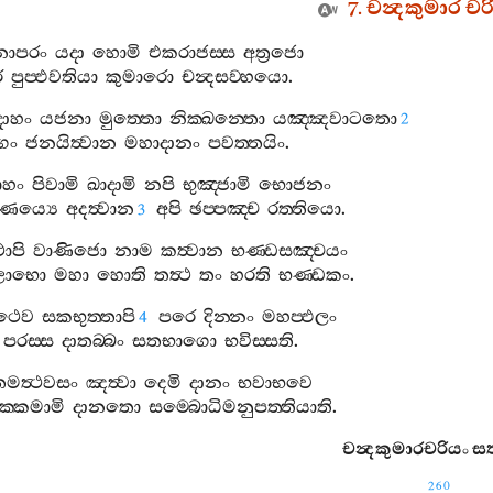
7.
චන්‍දකුමාර
චර
නාපරං
යදා
හොමි
එකරාජස‍්ස
අත්‍රජො
ෙ
පුප‍්ඵවතියා
කුමාරො
චන්‍දසව‍්හයො
.
දාහං
යජනා
මුත‍්තො
නික‍්ඛන‍්තො
යඤ‍්ඤවාටතො
2
ගං
ජනයිත්‍වාන
මහාදානං
පවත‍්තයිං
.
ාහං
පිවාමි
ඛාදාමි
නපි
භුඤ‍්ජාමි
භොජනං
ණෙය්‍යෙ
අදත්‍වාන
අපි
ඡප‍්පඤ‍්ච
රත‍්තියො
.
3
ාපි
වාණිජො
නාම
කත්‍වාන
භණ‍්ඩසඤ‍්චයං
ලාභො
මහා
හොති
තත්‍ථ
තං
හරති
භණ‍්ඩකං
.
ථෙව
සකභුත‍්තාපි
පරෙ
දින‍්නං
මහප‍්ඵලං
4
පරස‍්ස
දාතබ‍්බං
සතභාගො
භවිස‍්සති
.
මත්‍ථවසං
ඤත්‍වා
දෙමි
දානං
භවාභවෙ
ක‍්කමාමි
දානතො
සම‍්බොධිමනුපත‍්තියාති
.
චන්‍දකුමාරචරියං
සත
260