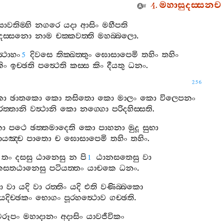
4.
මහාසුදස‍්සනච
සාවතිම‍්හි
නගරෙ
යදා
ආසිං
මහීපති
දස‍්සනො
නාම
චක‍්කවත‍්ති
මහබ‍්බලො
.
්‍ථාහං
දිවසෙ
තික‍්ඛත‍්තුං
ඝොසාපෙමි
තහිං
තහිං
5
ිං
ඉච‍්ඡති
පත්‍ථෙති
කස‍්ස
කිං
දීයතු
ධනං
.
256
ො
ඡාතකො
කො
තසිතො
කො
මාලං
කො
විලෙපනං
ත‍්තානි
වත්‍ථානි
කො
නග‍්ගො
පරිදහිස‍්සති
.
ො
පථෙ
ඡත‍්තමාදෙති
කො
පාහනා
මුදූ
සුභා
ායඤ‍්ච
පාතො
ච
ඝොසාපෙමි
තහිං
තහිං
.
තං
දසසු
ඨානෙසු
න
පි
ඨානසතෙසු
වා
1
සතඨානෙසු
පටියත‍්තං
යාචකෙ
ධනං
.
ා
වා
යදි
වා
රත‍්තිං
යදි
එති
වණිබ‍්බකො
යදිච‍්ඡකං
භොගං
පූරහත්‍ථොව
ගච‍්ඡති
.
වරූපං
මහාදානං
අදාසිං
යාවජීවිකං