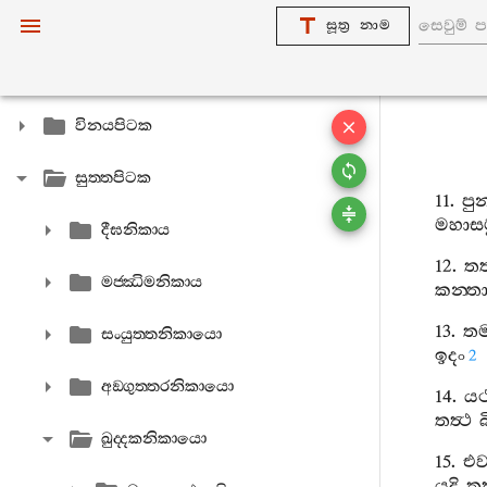
සූත්‍ර නාම
විනයපිටක
සුත‍්තපිටක
11.
පු
මහාසමු
දීඝනිකාය
12.
තත්
මජ‍්ඣිමනිකාය
කන‍්තා
13.
ත
සංයුත‍්තනිකායො
ඉදං
2
අඞ‍්ගුත‍්තරනිකායො
14.
යථ
තත්‍ථ
ඛුද‍්දකනිකායො
15.
එව
යදි
තත