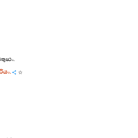
තුත්‍ථං
.
රියං
.