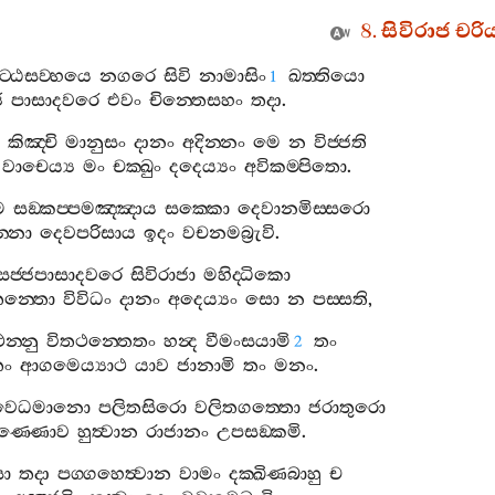
8.
සිවිරාජ
චරි
ිට‍්ඨසව‍්හයෙ
නගරෙ
සිවි
නාමාසිං
ඛත‍්තියො
1
ජ
පාසාදවරෙ
එවං
චින‍්තෙසහං
තදා
.
ං
කිඤ‍්චි
මානුසං
දානං
අදින‍්නං
මෙ
න
විජ‍්ජති
වාචෙය්‍ය
මං
චක‍්ඛුං
දදෙය්‍යං
අවිකම‍්පිතො
.
ම
සඞ‍්කප‍්පමඤ‍්ඤාය
සක‍්කො
දෙවානමිස‍්සරො
‍්නො
දෙවපරිසාය
ඉදං
වචනමබ්‍රුවි
.
සජ‍්ජපාසාදවරෙ
සිවිරාජා
මහිද‍්ධිකො
තෙන‍්තො
විවිධං
දානං
අදෙය්‍යං
සො
න
පස‍්සති
,
න‍්නු
විතථන‍්තෙතං
හන්‍ද
වීමංසයාමි
තං
2
තං
ආගමෙය්‍යාථ
යාව
ජානාමි
තං
මනං
.
වෙධමානො
පලිතසිරො
වලිතගත‍්තො
ජරාතුරො
වණ‍්ණොව
හුත්‍වාන
රාජානං
උපසඞ‍්කමි
.
ො
තදා
පග‍්ගහෙත්‍වාන
වාමං
දක‍්ඛිණබාහු
ච