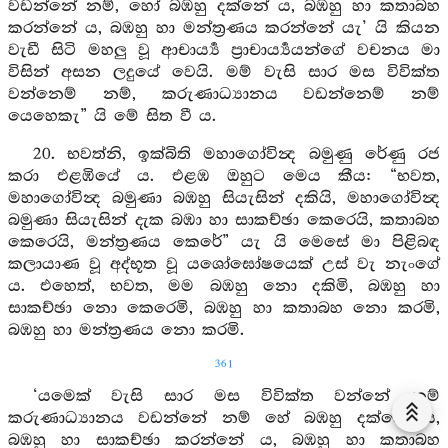
වඩන්නේ නම්, හෝ බඹහු දක්නේ ය, බඹහු හා කතාබහ
කරන්නේ ය, බඹහු හා මන්ත්‍රණය කරන්නේ යැ’ යි කියන
වැඩී සිටි මහලු වූ ආචාර්‍ය්‍ය ප්‍රාචාර්‍ය්‍යයන්ගේ වචනය මා
විසින් අසන ලදුයේ වෙයි. මම් වැසි සාර මස විවික්ත
වන්නෙම් නම්, කරුණාධ්‍යානය වඩන්නෙම් නම්
යෙහෙකැ” යි මේ සිත වී ය.
20. භවත්නි, ඉක්බිති මහාගෝවින්‍ද බමුණු රේණු රජ
කරා එළඹියේ ය. එළඹ ඔහුට මෙය කීය: “භවත,
මහාගෝවින්‍ද බමුණා බඹහු සියැසින් දකියි, මහාගෝවින්‍ද
බමුණා සියැසින් දැක බඹා හා සාකච්ඡා කෙරෙයි, කතාබහ
කෙරෙයි, මන්ත්‍රණය කෙරේ” යැ යි මෙසේ මා පිළිබඳ
කලායාණ වූ අද්භූත වූ යශෝඝෝෂයෙක් උස් වැ නැංගේ
ය. එහෙත්, භවත, මම බඹහු නො දකිමි, බඹහු හා
සාකච්ඡා නො කෙරෙමි, බඹහු හා කතාබහ නො කරමි,
බඹහු හා මන්ත්‍රණය නො කරමි.
361
‘යමෙක් වැසි සාර මස විවික්ත වන්නේ නම්
කරුණාධ්‍යානය වඩන්නේ නම් හේ බඹහු දක්නේ ය,
බඹහු හා සාකච්ඡා කරන්නේ ය, බඹහු හා කතාබහ