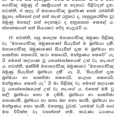
ගෝවින්‍ද බමුණු ඒ ක්‍ෂත්‍රියයන් ස දෙනාට පිළිවදන් දුන.
භවත්නි, එ කලැ ඒ මහාගෝවින්‍ද බ්‍රාහ්මණ තෙම රජබව්හි
මුදුනැ අබිසෙස් ලත් සත් කැත් රජුනට ද, (අනුපුරෝහිත වූ)
බමුණු මහසල් සත් දෙනකුට ද අනුශාසන කෙළේ ය.
ස්නාතකයන් සත් සියයකට වේද හැදෑරැවී ය.
19. භවත්නි, පසු කලෙක මහාගෝවින්‍ද බමුණා පිළිබඳ
වැ “මහාගෝවින්‍ද බමුණාණෝ සියැසින් ම බ්‍රහ්මයා දකී.
මහාගෝවින්‍ද බමුණාණෝ සියැසින් දැක ම බ්‍රහ්මයා හා
සාකච්ඡා කෙරෙයි, කථා කෙරෙයි, මන්ත්‍රණය කෙරේ” යැ
යි මෙසේ කල්‍යාණ වූ යශෝඝෝෂයෙක් උස් වැ නැංගේ
ය. භවත්නි, ඉක්බිති මහාගෝවින්‍ද බමුණාහට “මහාගෝවින්‍ද
බමුණු සියැසින් බ්‍රහ්මයා දකී’ යැ යි, ‘සියැසින් දැක
බ්‍රහ්මයා හා සාකච්ඡා කෙරෙයි, සංලාප කෙරෙයි,
මන්ත්‍රණය කෙරේ යැ” යි මා පිළිබඳ වැ මෙසේ කල්‍යාණ
වූ යශෝඝෝෂයෙක් උස් වැ නැංගේ ය. එහෙත් මම් වූ
කලි බ්‍රහ්මයා නො ම දකිමි, බ්‍රහ්මයා හා සාකච්ඡා
නොකරමි, බ්‍රහ්මයා හා කතා බහ නො කරමි, බ්‍රහ්මයා හා
මන්ත්‍රණය නො කරමි. එතෙකුදු වුවත්, ‘යමෙක් වැසි සාර
මස විවික්ත වැ වසන්නේ නම්, කරුණා ධ්‍යානය