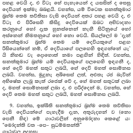
පහළ වෙයි ද, එ විටැ හේ පැහැයෙන් ද යසසින් ද සෙසු
දෙවියන් ඉක්මැ බබළයි. වහන්ස, යම් විටෙක සනත්කුමාර
බ්‍රහ්ම තෙම තව්තිසා වැසි දෙවියන් අතර පහළ වෙයි ද, එ
විටැ එ පිරිසෙහි කිසිදු දෙවියෙක් ඔබට අභිවාදනා
කරනුයේ හෝ දැක හුනස්නෙන් නැඟී සිටිනුයේ හෝ
අස්නෙන් නිමතනුයේ හෝ නො වෙයි. සියල්ලෝ ම ‘දැන්
සනත්කුමාර බ්‍රහ්ම තෙම යම් දෙවියකුගේ පළඟ
රිසියෙන්නේ නම්, ඒ දෙවියාගේ පලඟෙහි ඉඳගන්නේ යැ’
යි නිහඬ වැ දොහොත් නමා පළඟින් හිඳිත්. වහන්ස,
සනත්කුමාර බ්‍රහ්ම යම් දෙවියකුගේ පලඟෙහි ඉඳගනී ද,
හේ දෙවි මහත් සතුට ලබයි, හේ දෙවි මහත් සොම්නස
ලබයි. වහන්ස, මුදුනැ අබිසෙස් ලත්, අළුතැ රජ බැවින්
අභිෂේක ලැබූ කැත් රජෙක් වේ ද, හේ මහත් සතුටක් ලබා
ද, මහත් සොම්නසක් ලබා ද, එ පරිද්දෙන් ම, වහන්ස, හේ
දෙවි තෙම මහත් සතුට ලබයි, මහත් සොම්නස ලබයි.
9. වහන්ස, ඉක්බිති සනත්තුමාර බ්‍රහ්ම තෙම තව්තිසා
වැසි දෙවියන්ගේ පැහැදීම දැන, අතුරුදහන් ව (නො
පෙනී හිඳ) මේ ගාථාවලින් අනුමෝදනා කෙළේ ය:
“මෝදන්ති වත -පෙ– සුධම්මතන්ති”
ගාථාවල අදහස: