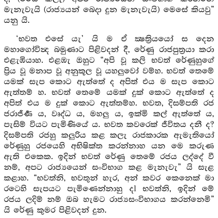
මැනැවැයි (රාජ්‍යයන් බෙදා දුන මැනැවැයි) මෙසේ කියවු”
යනු යි.
‘භවත එසේ යැ’ යි ම ඒ ක්‍ෂත්‍රියයෝ ස දෙන
මහාගෝවින්‍ද බමුණාට පිළිවදන් දී, රේණු රාජපුත්‍රයා කරා
එළැඹියාහ. එළඹැ ඔහුට “අපි වූ කලි භවත් රේණුහුගේ
ප්‍රිය වූ මනාප වූ අනුකූල වූ යහලුවෝ වම්හ. භවත් තෙමේ
යමක් සැප කොට ඇත්තේ ද අපිත් එය ම සැප කොට
ඇත්තම් හ. භවත් තෙමේ යමක් දුක් කොට ඇත්තේ ද
අපිත් එය ම දුක් කොට ඇත්තම්හ. භවත, දිසම්පති රජ
ජරාජීර්‍ණ ය, වෘද්ධ ය, මහලු ය, ඉක්මි කල් ඇත්තේ ය,
පැසිම් වියට පැමිණියේ ය. භවත කවරෙක් ජීවිතය දනී ද?
දිසම්පති රජහු කලුරිය කළ කලැ රාජකාරක ඇමැතියෝ
රේණුහු රජයෙහි අභිෂික්ත කරන්නාහ යන මෙ කරුණ
ඇති එකෙක. ඉදින් භවත් රේණු තෙමේ රජය ලද්දේ වී
නම්, අපට රාජ්‍යයෙන් සංවිභාග කළ මැනැවැ” යි සැළ
කළාහ. “භවත්නි, භවතුන් හැර, අන් කවර කෙනෙක් මා
රටෙහි සැපයට පැමිණෙන්නාහු දl භවත්නි, ඉදින් මේ
රජය ලදිම් නම් ඔබ හැමට රාජ්‍යසංවිභාගය කරන්නෙමි”
යි රේණු කුමර පිළිවදන් දුන.