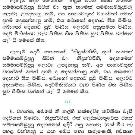
ඇතැම් දෙවි කෙනෙක් “නිදුක් වරිනි, සතර නමෙක්
සම්මාසම්බුදුහු සිටිත් වා. තුන් නමෙක් සම්මාසම්බුදුවරු
ලොවැ උපදනාහු නම්, අප භාග්‍යවතුන් වහන්සේ මෙන්
දහම් දෙසන්නාහු නම්, එය බොහෝ දෙනාට හිත පිණිස,
බොහෝ දෙනාට සුව පිණිස, ලොවට අනුකම්පා පිණිස,
දෙව් මිනිස්නට වැඩ පිණිස භිත පිණිස සුව පිණිස වන්නේ
යැ” යි මෙසේ කීහ.
ඇතැම් දෙවි කෙනෙක්, “නිදුක්වරිනි, තුන් නමෙක්
සම්මාසම්බුදුහු සිටිත් වා. නිදුක්වරිනි, දෙනමෙක්
සම්මාසම්බුදුහු ලොවැ උපදනාහු නම්, අප භාග්‍යවතුන්
වහන්සේ මෙන් දහම් ද දෙසන්නාහු නම්, එය බොහෝ
දෙනාට හිත පිණිස, බොහෝ දෙනාට සුව පිණිස, ලොවට
අනුකම්පා පිණිස, දෙව්මිනිස්නට වැඩ පිණිස හිත පිණිස
සුව පිණිස වන්නේ යැ” යි මෙසේ කීහ.
343
6. වහන්ස, මෙසේ කී කල්හි සක්දෙවිඳු තව්තිසා වැසි
දෙවියන් බණවා, “නිදුක්වරිනි, එක් ලෝකධාතුවෙක රහත්
සම්මාසම්බුදුහු දෙනමෙක් ඉදිරි පසු නොවැ (එක් විට ම)
පහළ වන්නාහු ය යන මෙය නො කරුණෙකි, අවකාශ