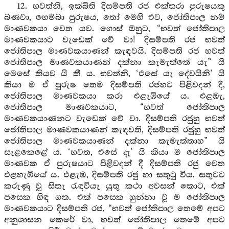
12. භවත්නි, ඉක්බිති දිසම්පති රජ එක්තරා පුරුෂයකු
බණවා, හෙම්බා පුරුෂය, තෝ මෙහි එව, ජෝතිපාල නම්
මාණවකයා වෙත යව. ගොස් ඔහුට, “භවත් ජෝතිපාල
මාණවකයාට වැඩෙක් වේ වා! දිසම්පති රජ භවත්
ජෝතිපාල මාණවකයාණන් කැඳවයි. දිසම්පති රජ භවත්
ජෝතිපාල මාණවකයාණන් දක්නා කැමැත්තේ යැ” යි
මෙසේ කියව යි කී ය. භවත්නි, ‘එසේ යැ දේවයිනි’ යි
කියා ම ඒ පුරුෂ තෙම දිසම්පති රජහට පිළිවදන් දී,
ජෝතිපාල මාණවකයා කරා එළැඹියේ ය. එළඹැ,
ජෝතිපාල මාණවකයාට, “භවත් ජෝතිපාල
මාණවකයාණනට වැඩෙක් වේ වා. දිසම්පති රජුහු භවත්
ජෝතිපාල මාණවකයාණන් කැඳවති, දිසම්පති රජුහු භවත්
ජෝතිපාල මාණවකයාණන් දක්නා කැමැත්තාහ” යි
සැළකෙළේ ය. ‘භවත, එසේ දැ’ යි කියා ම ජෝතිපාල
මාණවක ඒ පුරුෂයාට පිළිවදන් දී දිසම්පති රජු වෙත
එළහැඹියේ ය. එළැඹ, දිසම්පති රජු හා සතුටු විය. සතුටට
කරුණු වූ සිතැ රැඳවියැ යුතු කථා අවසන් කොට, එක්
පසෙක හිඳ ගත. එක් පසෙක හුන්නා වූ ම ජෝතිපාල
මාණවකයාට දිසම්පති රජ, “භවත් ජෝතිපාල තෙමේ අපට
අනුශාසන කෙරේ වා, භවත් ජෝතිපාල තෙමේ අපට