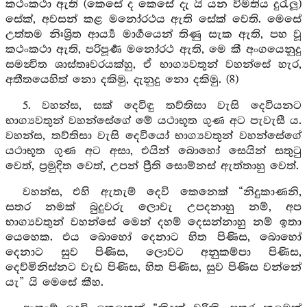
කථංකථා ඇති (කෙසේ ද කෙසේ දැ යි යන විමතිය දුරැලූ)
සේක්, අවසන් කළ මනෝරථය ඇති සේක් වෙති. මෙසේ
උත්තම නිඃශ්‍රිත ආර්‍ය්‍ය මාර්‍ගයෙන් තිණු සැක ඇති, පහ වූ
කථංකථා ඇති, පරිපූර්‍ණ මනෝරථ ඇති, මෙ කී අංගයෙනුදු
සමන්‍විත ශාස්තෘවරයක්හු, ඒ භාග්‍යවතුන් වහන්සේ හැර,
අතීතයෙහිත් නො දකිමු, දැනුදු නො දකිමු. (8)
5. වහන්ස, සක් දෙවිඳු තව්තිසා වැසි දෙවියනට
භාග්‍යවතුන් වහන්සේගේ මේ යථාභූත ගුණ අට පැවැසී ය.
වහන්ස, තව්තිසා වැසි දෙවියෝ භාග්‍යවතුන් වහන්සේගේ
යථාභූත ගුණ අට අසා, එයින් බොහෝ සෙයින් සතුටු
වෙත්, ප්‍රමුදිත වෙත්, උපන් ප්‍රීති සොම්නස් ඇත්තාහු වෙත්.
වහන්ස, එහි ඇතැම් දෙවි කෙනෙක් “නිදුකාණනි,
සතර නමක් බුදුවරු ලොවැ උපදනාහු නම්, අප
භාග්‍යවතුන් වහන්සේ මෙන් දහම් දෙසන්නාහු නම් ඉතා
යෙහෙක. එය බොහෝ දෙනාට හිත පිණිස, බොහෝ
දෙනාට සුව පිණිස, ලොවට අනුකම්පා පිණිස,
දෙව්මිනිස්නට වැඩ පිණිස, හිත පිණිස, සුව පිණිස වන්නේ
යැ” යි මෙසේ කීහ.