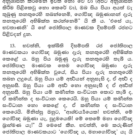
අනුශාසන කිරීමෙන් ඉවත් නො වේ වා (අපට අනුශාසන
කිරීම පිළිකෙවු නො කෙරේ වා), ඔබ සිය පියා අයත් වැ
තුබුණු තනතුරෙහි තබන්නෙමි, ගෝවින්‍ද බමුණානන් දැරු
තනතුරෙහි අභිෂික්ත කරන්නෙමි” යි කී ය. ‘එසේ යැ,
භවතාණනි’ යි හේ ජෝතිපාල මාණවක දිසම්පති රජහට
පිළිවදන් දුන.
13. භවත්නි, ඉක්බිති දිසම්පති රජ ජෝතිපාල
මාණවකයා ගෝවින්‍ද බමුණා දැරු තනතුරෙහි අභිෂික්ත
කෙළේ ය. ඔහු පිය බමුණු දැරු තනතුරෙහි තැබී ය.
ජෝතිපාල මාණවක තෙම ගෝවින්‍ද බමුණා දැරු
තනතුරෙහි අභිෂික්ත වූයේ, සිය පියා දැරු තනතුරෙහි
තබන ලදුයේ, ඔහු පියා යම් අර්‍ත්‍ථයන් අනුසැසි ද, ඒ අර්‍ත්‍ථ ද
අනුසසී. ඔහු පියා යම් අර්‍ත්‍ථ නො අනුසැසී ද ඒ අර්‍ත්‍ථත්
අනුසසී. ඔහු පියා යම් කර්‍මාන්ත සංවිධාන කොට තැබී ද,
ඒ කර්‍මාන්ත ද සංවිධාන කෙරෙයි. ඔහු පියා යම් කර්‍මාන්ත
සංවිධාන නො කෙළේ ද, ඒ කර්‍මාන්ත ද සංවිධාන
කෙරෙයි. මිනිස්සු ඔහුට, “ආශ්චර්‍ය්‍යයෙක! භවත්නි, මේ
ගෝවින්‍ද බමුණා යැ, පුදුමයෙකි! මේ තෙමේ මහා ගෝවින්‍ද
බ්‍රාහ්මණ යැ!” යි මෙසේ කීහ. භවත්නි, මෙ කරුණින්
ජෝතිපාල මාණවකයාට ‘ගෝවින්‍ද ය, මහාගෝවින්‍ද’ යැ යි