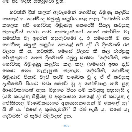
මේ අට දෙන යහලුවෝ වූහ.
භවත්නි දික් කලක් ඇවෑමෙන් ගෝවින්‍ද බමුණු කලුරිය
කෙළේ ය. ගෝවින්‍ද බමුණු කලුරිය කළ කලැ “භවත්නි යම්
කලෙක අපි ගෝවින්‍ද බමුණහු කෙරෙහි සියලු කටයුතු
මැනැවින් පවරා පංච කාමගුණයන් ගෙන් සමර්පිත වැ
සමන්‍විත වැ ඉඳුරන් හසුරුවමෝ ද, එ සමයෙහි ම අප
ගෝවින්‍ද බමුණු කලුරිය කෙළේ වේ ද!” යි දිසම්පති රජ
විලාප කී ය. භවත්නි, මෙසේ විලාප කී කල රාජපුත්‍ර
රේණුකුමාර තෙම දිසම්පති රජුහු බණවා “දේවයිනි, ඔබ
ගෝවින්‍ද බමුණුහු කලුරිය කළ කල (මෙසේ) ඉතා දැඩි
කොට නො වැලැපුණ මැනැව. දේවයිනි, ගෝවින්‍ද
බමුණාට පියාට වැඩි තරම් පණ්ඩිත වූ ද ඒ ඒ කටයුතු
දැකීමෙහි පියාට වඩා සමර්‍ත්‍ථ වූ ද ජෝතිපාල නම් පුත්‍ර
මාණවකයෙක් ඇත. ඔහුගේ පියා යම් කටයුතු අනුසැසී ද
(යම් කටයුතු පිළිබඳ ව අනුශාසන කෙළේ ද) ඒ කටයුතු ද
ජෝතිපාල මාණවකයාගේ අනුශාසනයෙන් ම කෙළේ යැ”
යි කී ය. ‘එසේ ද කුමරුවනි?’ යි රජ ඇසී ය. ‘එසේ යැ
දේවයිනි’ යි කුමර පිළිවදන් දුන.
353