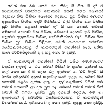
භවත් මහ බඹ තෙම එය කිමැ යි සිත යි ද? ඒ
භාග්‍යවතුන් වහන්සේ කොතරම් මහත් ලෙස බොහෝ
දෙනාට හිත පිණිස බොහෝ දෙනාට සුව පිණිස ලොවට
අනුකම්පා පිණිස, දෙව් මිනිස්නට වැඩ පිණිස හිත පිණිස
සුව පිණිස පිළිපන් සේක් දැ” යි යත හොත්, මෙසේ
බොහෝ දෙනාට භිත පිණිස, බොහෝ දෙනාට සුව පිණිස,
ලොවට අනුකම්පා පිණිස, දෙව්මිනිස්නට වැඩ පිණිස හිත
පිණිස සුව පිණිස පිළිපන්, මෙකී අංගයෙන් සමන්‍විත
ශාස්තෘවරයෙක්හු, ඒ භාග්‍යවතුන් වහන්සේ හැර, අතීත
කාල පරිච්ඡේදයෙහි ද දැනුදු නො ම දකිමු.
ඒ භාග්‍යවතුන් වහන්සේ විසින් ධර්‍මය මොනොවට
වදාරන ලද්දේ ය. එය තමන් විසින් ම දැක්ක යුත්තේ ය,
කල් නො යා දී ම දෙන ඵල ඇත්තේ ය. ‘එව බලව’ යි
(තමා දකිනුවට) අනුන් කැඳවනුයෙහි සුදුසු ය, තමන් සිත්
සතන්හි එළවා දැක්ක යුතු ය, නුවණැතියන් විසින් තම
තමන් කෙරෙහි ලා දත යුතු යැ. මෙසේ තමන් තමන් සිත්
සතන් හි එළවා දැක්ක යුතු දහමක් දෙසන, මෙ මැ
අංගයෙන් ද සමන්‍විත ශාස්තෘවරයක්හු, ඒ භාග්‍යවතුන්
වහන්සේ හැර, අතීතයෙහි ද නො දකිමු, දැනුදු නො දකිමු.