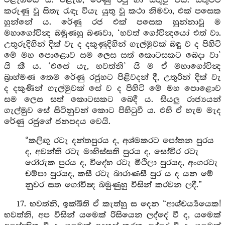
එළැඹියේ ය. එළැඹ, රේණු රජු හා සතුටු විය. සතුටට
කරුණු වූ සිතැ රැඳැ වියැ යුතු වූ කථා නිමවා, එක් පසෙක
හුන්නේ ය. රේණු රජ එක් පසෙක හුන්නාවූ ම
මහාගෝවින්‍ද බමුණහු බණවා, ‘භවත් ගෝවින්‍දයෝ එත් වා.
උතුරුදිගින් දික් වැ ද දකුණුදිගින් ගැල්මුවක් බඳු ව ද පිහිටි
මේ මහ පොළොව සම ලෙස සත් කොටසකට බෙදා වා’
යි කී ය. ‘එසේ යැ, භවත්නි’ යි ම ඒ මහාගෝවින්‍ද
බ්‍රාහ්මණ තෙම රේණු රජුහට පිළිවදන් දී, උතුරින් දික් වැ
ද දකුණින් ගැල්මුවක් සේ ව ද පිහිටි මේ මහ පොළොව
සම ලෙස සත් කොටසකට බෙදී ය. සියලු රාජ්‍යයන්
ගැල්මුව සේ සිටිනුවන් කොට පිහිටුවී ය. එහි ඒ හැම මැද
රේණු රජුගේ ජනපදය වෙයි.
“කලිඟු රටැ දන්තපුරය ද, අශ්මකරට පෝතන පුරය
ද, අවන්ති රටැ මාහිස්සති පුරය ද, සෝවිර රටැ
රෝරුක පුරය ද, විදේහ රටැ මිථිලා පුරයද, අංගරටැ
චම්පා පුරයද, කසී රටැ බාරාණසී පුර ය ද යන මේ
නුවර සත ගෝවින්‍ද බමුණුහු විසින් කරවන ලදී.”
17. භවත්නි, ඉක්බිති ඒ කැත්හු ස දෙන “ආශ්චර්‍ය්‍යයෙක!
භවත්නි, අප විසින් යමෙක් රිසියෙන ලද්දේ වී ද, යමෙක්