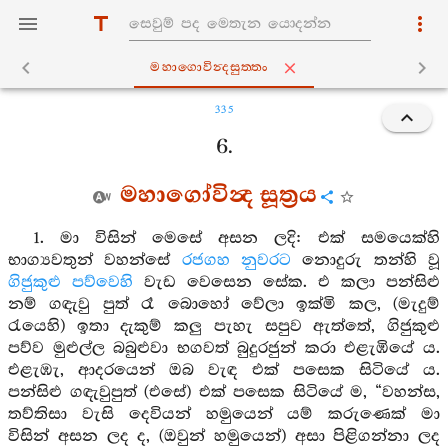
මහාගොවින්‍දසුත‍්තං
335
6.
මහාගෝවින්‍ද සූත්‍රය
1. මා විසින් මෙසේ අසන ලදි: එක් සමයෙක්හි
භාග්‍යවතුන් වහන්සේ
රජගහ නුවරට
නොදුරු තන්හි වූ
ගිජුකුළු පව්වෙහි
වැඩ වෙසෙන සේක. එ කලා පන්සිළු
නම් ගඳැවු පුත් රෑ බොහෝ වේලා ඉක්මි කල, (මැදුම්
රැයෙහි) ඉතා දැකුම් කලු පැහැ සපුව ඇත්තේ, ගිජුකුළු
පව්ව මුළුල්ල බබුළුවා භගවත් බුදුරජුන් කරා එළැඹියේ ය.
එළැඹැ, ආදරයෙන් ඔබ වැඳ එක් පසෙක සිටියේ ය.
පන්සිළු ගඳැවුපුත් (එසේ) එක් පසෙක සිටියේ ම, “වහන්ස,
තව්තිසා වැසි දෙවියන් හමුයෙන් යම් කරුණෙක් මා
විසින් අසන ලද ද, (ඔවුන් හමුයෙන්) අසා පිළිගන්නා ලද