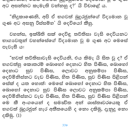
අට අසන්නට කැමැති වන්නහු ද?’ යි විචාළේ ය.
“නිදුකාණෙනි, අපි ඒ භගවත් බුදුරජුන්ගේ විද්‍යමාන වූ
ගුණ අට අසනු රිස්සම්හ’ යි දෙවියෝ කීහු.
වහන්ස, ඉක්බිති සක් දෙවිඳු තව්තිසා වැසි දෙවියනට
භාග්‍යවතුන් වහන්සේගේ විද්‍යමාන වූ ම ගුණ අට මෙසේ
පැවැසී ය:
“භවත් තව්තිසාවැසි දෙවියනි, එය කිමැ යි සිත වූ ද? ඒ
භගවත්හු කොතරම් බොහෝ දෙනාට හිත පිණිස, බොහෝ
දෙනාට සුව පිණිස, ලොවට අනුකම්පා පිණිස,
දෙව්මිනිස්නට වැඩ පිණිස, හිත පිණිස, සුව පිණිස පිළිපන්
සේක් ද යත හොත්: මෙසේ බොහෝ දෙනාට හිත පිණිස,
බොහෝ දෙනාට සුව පිණිස ලොවට අනුකම්පා පිණිස,
දෙව්මිනිස්නට වැඩ පිණිස, හිත පිණිස, සුව පිණිස පිළිපන්
මෙ කී අංගයෙන් ද සමන්‍විත අන් ශාස්තෘවරයෙකු ඒ
භගවත් බුදුරජුන් හැර අතීතයෙහි ද නො දකිමු, දැනුදු නො
දකිමු. (1)
339