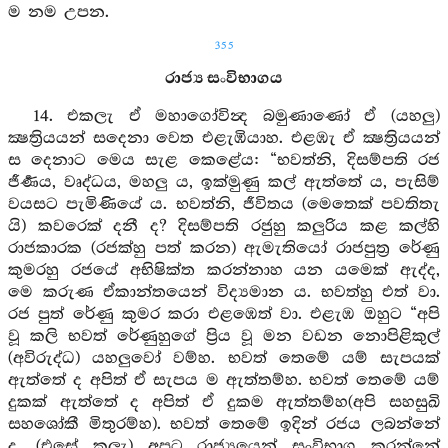
ම නම උපන.
355
රාජ්‍ය සංවිභාගය
14. එකලැ ඒ මහාගෝවින්‍ද බමුණාණෝ ඒ (යහලු)
ක්‍ෂත්‍රියයන් සදෙනා වෙත එළැඹියාහ. එළඹැ ඒ ක්‍ෂත්‍රියයන්
ස දෙනාට මෙය සැළ කෙළේය: “භවත්නි, දිසම්පති රජ
ජීර්‍ණය, වෘද්ධය, මහලු ය, ඉක්මුණු කල් ඇත්තේ ය, පැසිම්
වයසට පැමිණියේ ය. භවත්නි, ජීවිතය (මෙතෙක් පවතිතැ
යි) කවරෙක් දනී ද? දිසම්පති රජුහු කලුරිය කළ කල්හි
රාජකාරක (රජක්හු පත් කරන) ඇමැතියෝ රාජපුත්‍ර රේණු
කුමරහු රජයේ අභිෂික්ත කරන්නාහ යන යමෙක් ඇද්ද,
මෙ කරුණ ඒකාන්තයෙන් විද්‍යමාන ය. භවත්හු එත් වා.
රජ පුත් රේණු කුමර කරා එළඹෙත් වා. එළැඹ ඔහුට “අපි
වූ කලි භවත් රේණුහුගේ ප්‍රිය වූ මන වඩන නොපිළිකුල්
(අවිරුද්ධ) යහලුවෝ වම්හ. භවත් තෙමේ යම් සැපයක්
ඇත්තේ ද අපිත් ඒ සැපය ම ඇත්තම්හ. භවත් තෙමේ යම්
දුකක් ඇත්තේ ද අපිත් ඒ දුකම ඇත්තම්හ(අපි සහසුඛි
සහශෝකී මිතුරම්හ). භවත් තෙමේ ඉදින් රජය ලබන්නේ
ද, (එසේ කලැ) අපට රාජ්‍යයෙන් සංවිභාග කරන්නේ