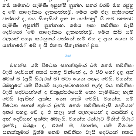
තම තමනට පැමිණි අසුන්හි හුන්හ. සතර වරම් මහ රජුහු
ද මේ ආලෝකය දෑනගන්නමු. මෙය යම් ඵල ඇතියෙක්
වන්නේ ද, එය සියැසින් දැක ම යන්නමු” යි තම තමනට
පැමිණි අසුන්හි හුන්නාහ. මෙය අසා තව්තිසා වැසි
දෙවියෝ ‘මේ ආලෝකය දැනගන්නමු, මෙය කිසි යම්
ඵලයක් පහළ කරනුයේ වන්නේ නම් එය ද දැන ගෙන ම
යන්නමෝ’ වේ ද යි එකඟ සිතැත්තෝ වූහ.
345
වහන්ස, යම් විටෙක සනත්කුමාර බඹ තෙම තව්තිසා
වැසි දෙවියන් අතරැ පහළ වන්නේ ද, එ විට හෝ දළ අත්
බවක් ම (දැඩි සිරුරක් ම) මවා ගෙන පහළ වෙයි. වහන්ස,
බඹහුගේ යම් පියෙවි පැහැසටහනෙක් ඇද්ද එය තව්තිසා
වැසි දෙවියන්ගේ ද චක්‍ෂුස්පථයෙහි නො පැමිණියැ හැකි
වෙයි (ඇසින් දැක්ක නො හැකි වෙයි). වහන්ස, යම්
විටෙක සනත් කුමාර බ්‍රහ්ම තෙම තව්තිසාවැසි දෙවියන්
අතර පහළ වේ ද, එ කලැ හේ පැහැයෙන් ද යසසින් ද
අන් දෙවියන් ඉක්මැ බබළයි. වහන්ස රන්රුව මිනිස් සිරුර
ඉක්මැ බබළා ද, එසේ ම, වහන්ස, යම් විටෙක
සනත්කුමාර බ්‍රහ්ම තෙම තව්තිසා වැසි දෙවියන් අතරැ