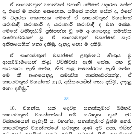
ඒ භාග්‍යවතුන් වහන්සේ වනාහි යම්සේ වදාරන සේක්
ද, එසේ ම කරන කෙනෙක. යම්සේ කරන සේක් ද, එසේ
ම වදාරන කෙනෙක මෙසේ ඒ භාග්‍යවතුන් වහන්සේ
යථාවාදී තථාකාරී ද යථාකාරී තථාවාදී ද වන සේක.
මෙසේ ධර්‍මානුධර්‍ම ප්‍රතිපන්න වූ මේ අංගයෙනුදු සමන්‍විත
ශාස්තෘවරයක් හු, ඒ භාග්‍යවතුන් වහන්සේ හැර,
අතීතයෙහිත් නො දකිමු, දැනුදු නො ම දකිමු.
ඒ භාග්‍යවතුන් වහන්සේ උතුමනට නිඃශ්‍රය වූ
ආර්‍ය්‍යමාර්‍ගයෙන් තිණු විචිකිච්ඡා ඇති සේක, පහ වූ
කථංකථා ඇති සේක, නිම කළ මනෝරථය ඇති සේක.
මෙ කී අංගයෙනුදු සමන්‍විත ශාස්තෘවරයක්හු, ඒ
භාග්‍යවතුන් වහන්සේ හැර, අතීතයෙහිත් නො දකිමු, දැනුදු
නො දකිමු.”
351
10. වහන්ස, සක් දෙවිඳු සනත්කුමාර බඹහට
භාග්‍යවතුන් වහන්සේගේ මේ යථාභූත ගුණ අට
විස්තරයෙන් පැවැසී ය. වහන්ස, සනත්කුමාර බ්‍රහ්ම තෙම
භාග්‍යවතුන් වහන්සේගේ යථාභූත ගුණ අට අසා, එයින්