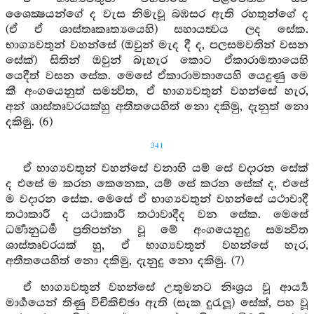
ශෛක්‍ෂයන්ගේ ද වැස නිමැවූ බඹසර ඇති රහතුන්ගේ ද
(ඒ ඒ ශාස්තෘකෘත්‍යයෙහි) සහායත්‍වය ලද සේක.
භාග්‍යවතුන් වහන්සේ (ඔවුන් මැද දී ද, පලසමවතින් වසන
සේක්) සිතින් ඔවුන් බැහැර කොට ඒකාරාමතායෙහි
යෙදීත් වසන සේක. මෙසේ ඒකාරාමතායෙහි යෙදුණු මෙ
කී අංගයෙනුත් සමන්‍විත, ඒ භාග්‍යවතුන් වහන්සේ හැර,
අන් ශාස්තෘවරයක්හු අතීතයෙහිත් නො දකිමු, දැනුත් නො
දකිමු. (6)
341
ඒ භාග්‍යවතුන් වහන්සේ වනාහි යම් සේ වදාරන සේක්
ද එසේ ම කරන කෙනෙක, යම් සේ කරන සේක් ද, එසේ
ම වදාරන සේක. මෙසේ ඒ භාග්‍යවතුන් වහන්සේ යථාවාදී
තථාකාරී ද යථාකාරී තථාවාදීද වන සේක. මෙසේ
ධර්‍මානුධර්‍ම ප්‍රතිපන්න වූ මේ අංගයෙනුදු සමන්‍විත
ශාස්තෘවරයක් හු, ඒ භාග්‍යවතුන් වහන්සේ හැර,
අතීතයෙහිත් නො දකිමු, දැනුදු නො දකිමු. (7)
ඒ භාග්‍යවතුන් වහන්සේ උතුමනට නිඃශ්‍රය වූ ආර්‍ය්‍ය
මාර්‍ගයෙන් තිණු විචිකිච්ඡා ඇති (සැක දුරැලූ) සේක්, පහ වූ