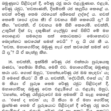
බමුණුහට පිළිවදන් දී, රේණු රජු කරා එළැඹුණාහ. එළැඹ,
රේණු රජුට, ‘භවතාණනි, දිසම්පති රජ කලුරිය කෙළේ ය.
භවත් රේණු තෙම රජයෙන් අබිසෙස් ලද්දේ ය. භවත්
තෙමේ (පෙර දවස කී) ඒ වචනය සිහි කෙරෙයි දැ? යි
කීහ. “භවත්නි, ඒ වචනය මම් සිහි කෙරෙමි. භවත්නි,
උතුරින් දික් වැ දකුණින් ගැල්මුව සේ පිහිටි මේ මහ
පොළොව සමලෙස සත් කොටසකට මොනොවට
බෙදන්නට කවරෙක් සමත් වෙයි” ? දැ යි රජ කී ය.
“භවත, මහාගෝවින්‍ද බමුණු හැර අන් කවරෙක් සමත් වෙ
යි දැ”? යි ඒ කැත්හු කීහ.
16. භවත්නි, ඉක්බිති රේණු රජ එක්තරා පුරුෂයකු
බණවා, ‘හෙම්බා මිනිස, මෙහි එව. මහාගෝවින්‍ද බමුණහු
කරා යව. ගොස් ඔහුට, ‘වහන්ස,රේණු රජ ඔබ කැඳවා’ යැ
යි මෙසේ කියව’ යි කී ය. භවත්නි, ‘දේවයිනි, එසේ යැ’ යි
ම කියා ඒ පුරුෂ තෙම රේණු රජුට පිළිවදන් දී,
මහාගෝවින්‍ද බමුණු වෙත එළැඹියේ ය. එළැඹැ ඔහුට,
‘වහන්ස, රේණු රජ්ජුරුවෝ ඔබ අමතති’ යි සැළ කෙළේ
ය. ‘එසේ ද භවත’ යැ යි කියා ම ඒ මහා ගෝවින්‍ද
බ්‍රාහ්මණ තෙම ඒ පුරුෂයාට පිළිවදන් දී රේණු රජු කරා