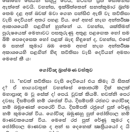
බොහෝ සෙයින් සතුටු වෙයි, හටගත් ප්‍රීති සොම්නස්
ඇත්තේ වෙයි. වහන්ස, ඉක්බිත්තෙන් සනත්කුමාර බ්‍රහ්ම
තෙම දළ අත් බවක් මවා ගෙන පන්සිළු ඇති වැ තව්තිසා
වැසි දෙවියන් අතර පහළ විය. හේ අහස් නැඟ අන්තරීක්‍ෂ
ආකාශයෙහි පළඟින් හුන්නේ ය. වහන්ස, ශක්තිමත්
පුරුෂයෙක් මෙනාවට පසතුරුණු අතුළ පළඟෙක හෝ සම
බිම් පෙදෙසෙක හෝ පළක් බැඳ හිඳුනේ ද, වහන්ස, එසේ
ම සනත් කුමාර බඹ තෙම අහස් නැඟ අන්තරීක්‍ෂ
අකාශයෙහි පළඟින් හිඳ තව්තිසා වැසි දෙවියන් අමතා
මෙසේ කී ය:
ගෝවින්‍ද බ්‍රාහ්මණ වස්තුව
11. “භවත් තව්තිසා වැසි දෙවියෝ එය කිමැ යි සිතත්
ද? ඒ භාග්‍යවතුන් වහන්සේ කොතරම් දික් කලක්
මහාප්‍රාඥ ම වූ සේක් ද! පෙරැ වූවක් කියමි. භවත්නි පෙර
දවසැ දිසම්පති නම් රජෙක් විය. දිසම්පති රජහට ගෝවින්‍ද
නම් බමුණෙක් පෙරෙවි විය. දිසම්පති රජුගේ පුත් රේණු
නම් කුමරෙක් විය. ගෝවින්‍ද බමුණහු පුත් ජෝතිපාල නම්
මාණවකයෙක් විය. මෙසේ රජ පුත් රේණු කුමර ද
ජෝතිපාල මාණවක ද අන් ස දෙනෙක් ක්‍ෂත්‍රියයෝ ද යි