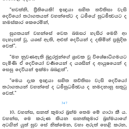
“භවත්නි, ප්‍රීතියෙකි! ඉන්‍ද්‍රයා සහිත තව්තිසා වැසි
දෙවියෝ තථාගතයන් වහන්සේට ද ධර්‍මයේ සුධර්‍මත්‍වයට ද
නමස්කාර කෙරෙමින්,
සුගතයන් වහන්සේ වෙත බඹසර හැසිර මෙහි ආ
පැහැපත් වූ, යශස් ඇති, අළුත් දෙවියන් ද දකිමින් ප්‍රමුදිත
වෙත්”.
“මහ නුවණඇති බුදුරජුන්ගේ ශ්‍රාවක වූ විශේෂාධිගමයට
පැමිණි ඒ දෙවියෝ වර්‍ණයෙන් ද යශසින් ද ආයුෂයෙන් ද
සෙසු දෙවියන් ඉක්මා බබළත්”.
“මෙය දැක ඉන්‍ද්‍රයා සහිත තව්තිසා වැසි දෙවියෝ
තථාගතයන් වහන්සේ ද ධර්‍මසුධර්‍මත්‍වය ද නමදනාහු සතුටු
වෙත්.”
347
10. වහන්ස, සනත් කුමාර බ්‍රහ්ම තෙම මේ ගාථා කී ය.
වහන්ස, මෙ කරුණ කියන සනත්කුමාර බ්‍රහ්මයාගේ
අටඟින් යුත් සුව සේ නික්මෙන, වහා අරුත් හෙළි කරන,