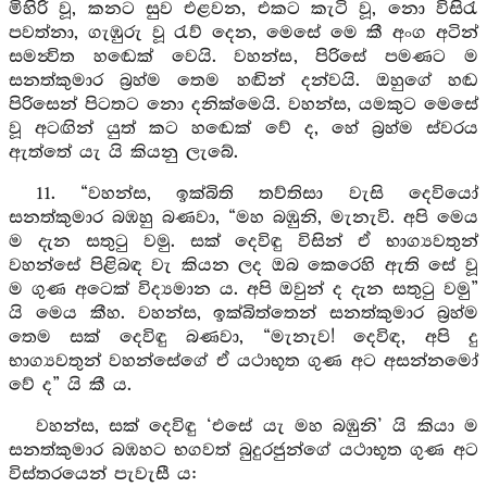
මිහිරි වූ, කනට සුව එළවන, එකට කැටි වූ, නො විසිරැ
පවත්නා, ගැඹුරු වූ රැව් දෙන, මෙසේ මෙ කී අංග අටින්
සමන්‍විත හඬෙක් වෙයි. වහන්ස, පිරිසේ පමණට ම
සනත්කුමාර බ්‍රහ්ම තෙම හඬින් දන්වයි. ඔහුගේ හඬ
පිරිසෙන් පිටතට නො දනික්මෙයි. වහන්ස, යමකුට මෙසේ
වූ අටඟින් යුත් කට හඬෙක් වේ ද, හේ බ්‍රහ්ම ස්වරය
ඇත්තේ යැ යි කියනු ලැබේ.
11. “වහන්ස, ඉක්බිති තව්තිසා වැසි දෙවියෝ
සනත්කුමාර බඹහු බණවා, “මහ බඹුනි, මැනැවි. අපි මෙය
ම දැන සතුටු වමු. සක් දෙවිඳු විසින් ඒ භාග්‍යවතුන්
වහන්සේ පිළිබඳ වැ කියන ලද ඔබ කෙරෙහි ඇති සේ වූ
ම ගුණ අටෙක් විද්‍යමාන ය. අපි ඔවුන් ද දැන සතුටු වමු”
යි මෙය කීහ. වහන්ස, ඉක්බිත්තෙන් සනත්කුමාර බ්‍රහ්ම
තෙම සක් දෙවිඳු බණවා, “මැනැව! දෙවිඳ, අපි දු
භාග්‍යවතුන් වහන්සේගේ ඒ යථාභූත ගුණ අට අසන්නමෝ
වේ ද” යි කී ය.
වහන්ස, සක් දෙවිඳු ‘එසේ යැ මහ බඹුනි’ යි කියා ම
සනත්කුමාර බඹහට භගවත් බුදුරජුන්ගේ යථාභූත ගුණ අට
විස්තරයෙන් පැවැසී ය: