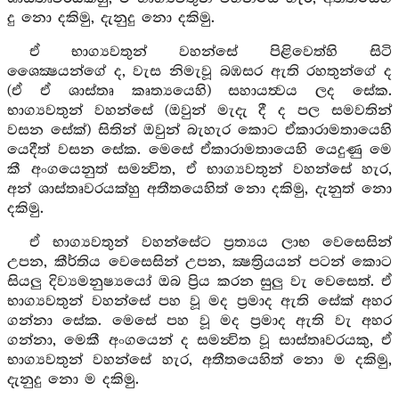
දු නො දකිමු, දැනුදු නො දකිමු.
ඒ භාග්‍යවතුන් වහන්සේ පිළිවෙත්හි සිටි
ශෛක්‍ෂයන්ගේ ද, වැස නිමැවූ බඹසර ඇති රහතුන්ගේ ද
(ඒ ඒ ශාස්තෘ කෘත්‍යයෙහි) සහායත්‍වය ලද සේක.
භාග්‍යවතුන් වහන්සේ (ඔවුන් මැදැ දී ද පල සමවතින්
වසන සේක්) සිතින් ඔවුන් බැහැර කොට ඒකාරාමතායෙහි
යෙදීත් වසන සේක. මෙසේ ඒකාරාමතායෙහි යෙදුණු මෙ
කී අංගයෙනුත් සමන්‍විත, ඒ භාග්‍යවතුන් වහන්සේ හැර,
අන් ශාස්තෘවරයක්හු අතීතයෙහිත් නො දකිමු, දැනුත් නො
දකිමු.
ඒ භාග්‍යවතුන් වහන්සේට ප්‍රත්‍යය ලාභ වෙසෙසින්
උපන, කීර්තිය වෙසෙසින් උපන, ක්‍ෂත්‍රියයන් පටන් කොට
සියලු දිව්‍යමනුෂ්‍යයෝ ඔබ ප්‍රිය කරන සුලු වැ වෙසෙත්. ඒ
භාග්‍යවතුන් වහන්සේ පහ වූ මද ප්‍රමාද ඇති සේක් අහර
ගන්නා සේක. මෙසේ පහ වූ මද ප්‍රමාද ඇති වැ අහර
ගන්නා, මෙකී අංගයෙන් ද සමන්‍විත වූ සාස්තෘවරයකු, ඒ
භාග්‍යවතුන් වහන්සේ හැර, අතීතයෙහිත් නො ම දකිමු,
දැනුදු නො ම දකිමු.