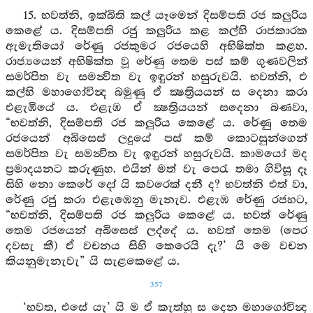
15. භවත්නි, ඉක්බිති කල් යෑමෙන් දිසම්පති රජ කලුරිය
කෙළේ ය. දිසම්පති රජු කලුරිය කළ කල්හි රාජකාරක
ඇමැතියෝ රේණු රජකුමර රජයෙහි අභිෂික්ත කළහ.
රාජ්‍යයෙන් අභිෂික්ත වූ රේණු තෙම පස් කම් ගුණවලින්
සමර්පිත වැ සමන්‍විත වැ ඉඳුරන් හසුරුවයි. භවත්නි, එ
කල්හි මහාගෝවින්‍ද බමුණු ඒ ක්‍ෂත්‍රියයන් ස දෙනා කරා
එළැඹියේ ය. එළැඹ ඒ ක්‍ෂත්‍රියයන් සදෙනා බණවා,
“භවත්නි, දිසම්පති රජ කලුරිය කෙළේ ය. රේණු තෙම
රජයෙන් අබිසෙස් ලදුයේ පස් කම් කොටසුන්ගෙන්
සමර්පිත වැ සමන්‍විත වැ ඉඳුරන් හසුරුවයි. කාමයෝ මද
ප්‍රමාදයනට කරුණුහ. එයින් මත් වැ පෙරැ තමා ගිවිසූ දෑ
සිහි නො කෙරේ දෝ යි කවරෙක් දනී ද? භවත්නි එත් වා,
රේණු රජු කරා එළැඹෙනු මැනැව. එළැඹ රේණු රජහට,
“භවත්නි, දිසම්පති රජ කලුරිය කෙළේ ය. භවත් රේණු
තෙම රජයෙන් අබිසෙස් ලද්දේ ය. භවත් තෙම (පෙර
දවසැ කී) ඒ වචනය සිහි කෙරෙයි දැ?’ යි මෙ වචන
කියනුමැනැවැ” යි සැළකෙළේ ය.
357
‘භවත, එසේ යැ’ යි ම ඒ කැත්හු ස දෙන මහාගෝවින්‍ද