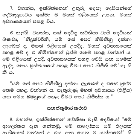
7. වහන්ස, ඉක්බිත්තෙන් උතුරු දෙසැ දෙවියන්ගේ
දේවානුභාවය ඉක්මැ ම මහත් එළියෙක් උපන, මහත්
අවහාසයෙක් පහළ විය.
එ කල්හි, වහන්ස, සක් දෙවිඳු තව්තිසා වැසි දෙවියන්
බණවා, “නිදුක්වරිනි, යම් සේ පෙර නිමිතිනු දක්නා
ලැබෙත් ද, මහත් එළියෙක් උපදීද, මහත් අවභාසයෙක්
පහළ වේ ද, එ නිමිත්තෙන් බ්‍රහ්ම තෙම පහළ වන්නේ ය.
මේ එළියෙක් උපදී, අවභාසයෙක් පහළ වෙයි යන යමෙක්
ඇද්ද, මෙය බ්‍රහ්මයාගේ පහළ වීමට පෙර නිමිති වේ”යැ යි
කී ය.
“යම් සේ පෙර නිමිතීහු දක්නා ලැබෙත් ද එසේ බ්‍රහ්ම
තෙම පහළ වන්නේ ය. පැතුරුණු මහත් අවභාසය (එළිය)
යන මෙය බඹහුගේ පහළ වීමට පෙර නිමිත්ත ය.”
සනත්කුමාර කථාව
8. වහන්ස, ඉක්බිත්තෙන් තව්තිසා වැසි දෙවියෝ “මේ
ආලෝකය දැන ගන්නමු, මේ ආලෝකය යම් ඵලයක්
ඇතියෙක් වන්නේ ද, එය දැන ගෙන ම යන්නමෝ” යි