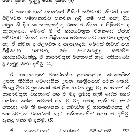
නො දකිමි, දැනුදු නො දකිමි. (3)
ඒ භාග්‍යවතුන් වහන්සේ විසින් සව්වනට නිවන් යන
පිළිවෙත මොනොවට පනවන ලදී. යම් සේ ගඟැ දිය
යමුනාහි දිය හා සැසැඳේ ද, එසේ ම නිවන ද පිළිවෙත ද
සැසැඳෙයි. මෙසේ ම ඒ භාග්‍යවතුන් වහන්සේ විසින්
සව්වනට නිවන් යන පිළිවෙත මොනොවට පනවන ලද්දේ
යැ, ඒ නිවන ද පිළිවෙත ද සැසැඳෙයි. මෙසේ නිවන් යන
පිළිවෙත පනවන, මේ අංගයෙනුදු සමන්‍විත
ශාස්තෘවරයක්හු, ඒ භාග්‍යවතුන් වහන්සේ හැර, අතීතයෙහි
දු දැනුදු නො දකිමු. (4)
ඒ භාග්‍යවතුන් වහන්සේට ප්‍රත්‍යයලාභ වෙසෙසින්
උපන, කීර්තිය වෙසෙසින් උපන, ක්‍ෂත්‍රියයන් පටන් කොට
සියලු දිව්‍යමනුෂ්‍යයෝ ඔබ ප්‍රිය කරන සුලු වැ වෙසෙත්. ඒ
භාග්‍යවතුන් වහන්සේ පහ වූ මද ප්‍රමාද ඇති සේක් අහර
ගන්නා සේක. මෙසේ පහ වූ මද ප්‍රමාද ඇති වැ අහර
ගන්නා, මෙ කී අංගයෙන් ද සමන්‍විත වූ ශාස්තෘවරයකු, ඒ
භාග්‍යවතුන් වහන්සේ හැර, අතීතයෙහිත් නො ම දකිමු,
දැනුදු නො ම දකිමු. (5)
ඒ භාග්‍යවතුන් වහන්සේ පිළිවෙත්හි සිටි