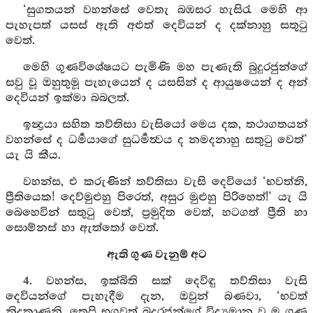
‘සුගතයන් වහන්සේ වෙතැ බඹසර හැසිරැ මෙහි ආ
පැහැපත් යසස් ඇති අළුත් දෙවියන් ද දක්නාහු සතුටු
වෙත්.
මෙහි ගුණවිශේෂයට පැමිණි මහ පැණැති බුදුරජුන්ගේ
සවු වූ ඔහුතුමූ පැහැයෙන් ද යසසින් ද ආයුෂයෙන් ද අන්
දෙවියන් ඉක්මා බබලත්.
ඉන්‍ද්‍රයා සහිත තව්තිසා වැසියෝ මෙය දක, තථාගතයන්
වහන්සේ ද ධර්‍මයාගේ සුධර්‍මත්‍වය ද නමදනාහු සතුටු වෙත්’
යැ යි කීය.
වහන්ස, එ කරුණින් තව්තිසා වැසි දෙවියෝ ‘භවත්නි,
ප්‍රීතියෙක! දෙව්මුළුහු පිරෙත්, අසුර මුළුහු පිරිහෙත්!’ යැ යි
බෙහෙවින් සතුටු වෙත්, ප්‍රමුදිත වෙත්, හටගත් ප්‍රීති හා
සොම්නස් හා ඇත්තෝ වෙත්.
ඇති ගුණ වැනුම් අට
4. වහන්ස, ඉක්බිති සක් දෙවිඳු තව්තිසා වැසි
දෙවියන්ගේ පැහැදීම දැන, ඔවුන් බණවා, ‘භවත්
නිදුකාණනි, තෙපි භගවත් බුදුරජුන්ගේ විද්‍යමාන වූ ම ගුණ