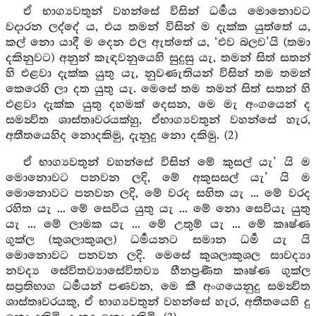
ඒ භාග්‍යවතුන් වහන්සේ විසින් ධර්‍මය මොනොවට
වදාරන ලද්දේ ය, එය තමන් විසින් ම දැක්ක යුත්තේ ය,
කල් නො යාදී ම දෙන ඵල ඇත්තේ ය, ‘එව බලව’යි (තමා
දකිනුවට) අනුන් කැඳවනුයෙහි සුදුසු යැ, තමන් සිත් සතන්
හි එළවා දැක්ක යුතු යැ, නුවණැතියන් විසින් තම තමන්
කෙරෙහි ලා දත යුතු යැ. මෙසේ තම තමන් සිත් සතන් හි
එළවා දැක්ක යුතු දහමක් දෙසන, මෙ මැ අංගයෙන් ද
සමන්‍විත ශාස්තෘවරයක්හු, ඒභාග්‍යවතුන් වහන්සේ හැර,
අතීතයෙහිද නොදකිමු, දැනුදු නො දකිමු. (2)
ඒ භාග්‍යවතුන් වහන්සේ විසින් මේ කුසල් යැ’ යි ම
මොනොවට පනවන ලදි, මේ අකුසසල් යැ’ යි ම
මොනොවට පනවන ලදි, මේ වරද සහිත යැ ... මේ වරද
රහිත යැ ... මේ සෙවිය යුතු යැ ... මේ නො සෙවියැ යුතු
යැ ... මේ ලාමක යැ ... මේ උතුම් යැ ... මේ කෘෂ්ණ
ගුක්ල (කුශලාකුශල) ධර්‍මයනට සමාන ධර්‍ම යැ යි
මොනොවට පනවන ලදි. මෙසේ කුශලාකුශල සාවද්‍යා
නවද්‍ය සේවිතව්‍යාසේවිතව්‍ය හීනප්‍රණීත කෘෂ්ණ ගුක්ල
සප්‍රතිභාග ධර්‍මයන් පණවන, මෙ කී අංගයෙනුදු සමන්‍විත
ශාස්තෘවරයකු, ඒ භාග්‍යවතුන් වහන්සේ හැර, අතීතයෙහි දු