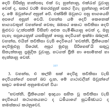
දෙව් පිරිස්හු හාත්පසැ එක් වැ හුන්නාහු, එක්රැස් වූවාහු
වෙත් ද, සතර වරම් මහරජහුත් සතර දිගැ හුන්නාහු වෙත්
ද, මේ ඔවුන්ගේ අසුන් වේ. එක්බිති ඔවුනට පසු භාගයෙහි
අපගේ අසුන් වෙයි. වහන්ස යම් දෙවි කෙනෙක්
භාග්‍යවතුන් වහන්සේ වෙතැ බඹසර කොට තව්තිසා දෙව්
මුළුවට (උත්පත්ති විසින්) අළුත පැමිණියාහු වෙත් ද, ඔහු
පැහැ සපුයෙනුත් යසසිනුත් සෙසු දෙවියන් ඉක්මා බබලත්.
වහන්ස, එයින් තව්තිසා වැසි දෙවියෝ ‘භවත්නි, ප්‍රීතියෙක!
දෙව්මුළුහු පිරෙත්, අසුර මුළුහු පිරිහෙත්’යි සතුටු
සිතැත්තාහු ප්‍රමුදිත වූවාහු, හටගත් ප්‍රීති හා සොම්නස් හා
ඇත්තාහු වෙත්.
337
3. වහන්ස, එ කල්හි සක් දෙවිඳු තව්තිසා වැසි
දෙවියන්ගේ පහන් බව දැන, මේ ගාථාවලින් ඔවුන්ගේ
සතුට මෙසේ අනුමොවන් විය:
“භවත්නි, ප්‍රීතියෙක! ඉන්‍ද්‍රයා සහිත වූ තව්තිසා වැසි
දෙවියෝ තථාගතයනට ද ධර්‍මයාගේ සුධර්‍මත්‍වයට ද
නමස්කාර කරනුවෝ,