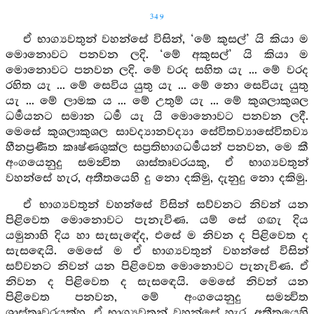
349
ඒ භාග්‍යවතුන් වහන්සේ විසින්, ‘මේ කුසල්’ යි කියා ම
මොනොවට පනවන ලදි. ‘මේ අකුසල්’ යි කියා ම
මොනොවට පනවන ලදි. මේ වරද සහිත යැ ... මේ වරද
රහිත යැ ... මේ සෙවිය යුතු යැ ... මේ නො සෙවියැ යුතු
යැ ... මේ ලාමක ය ... මේ උතුම් යැ ... මේ කුශලාකුශල
ධර්‍මයනට සමාන ධර්‍ම යැ යි මොනොවට පනවන ලදී.
මෙසේ කුශලාකුශල සාවද්‍යානවද්‍යා සේවිතව්‍යාසේවිතව්‍ය
හීනප්‍රණීත කෘෂ්ණශුක්ල සප්‍රතිභාගධර්‍මයන් පනවන, මෙ කී
අංගයෙනුදු සමන්‍විත ශාස්තෘවරයකු, ඒ භාග්‍යවතුන්
වහන්සේ හැර, අතීතයෙහි දු නො දකිමු, දැනුදු නො දකිමු.
ඒ භාග්‍යවතුන් වහන්සේ විසින් සව්වනට නිවන් යන
පිළිවෙත මොනොවට පැනැවිණ. යම් සේ ගඟැ දිය
යමුනාහි දිය හා සැසැඳේද, එසේ ම නිවන ද පිළිවෙත ද
සැසඳෙයි. මෙසේ ම ඒ භාග්‍යවතුන් වහන්සේ විසින්
සව්වනට නිවන් යන පිළිවෙත මොනොවට පැනැවිණ. ඒ
නිවන ද පිළිවෙත ද සැසඳෙයි. මෙසේ නිවන් යන
පිළිවෙත පනවන, මේ අංගයෙනුදු සමන්‍විත
ශාස්තෘවරයක්හු, ඒ භාග්‍යවතුන් වහන්සේ හැර, අතීතයෙහි