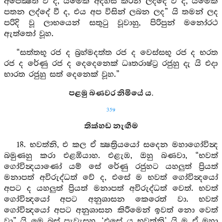
අපේක්‍ෂිත වී ද, යමෙක් අදහස් කරන ලද්දේ වී ද, යමෙක්
පතන ලද්දේ වී ද, එය අප විසින් ලබන ලද” යි තමන් ලද
පරිදි වූ ලාභයෙන් සතුටු වූවාහු, පිරිපුන් මනෝරථ
ඇත්තෝ වූහ.
“සත්තභූ රජ ද බ්‍රහ්මදත්ත රජ ද වෙස්සභූ රජ ද භරත
රජ ද රේණු රජ ද දෙදෙනෙක් ධෘතරාෂ්ට්‍ර රජුහු දැ යි එදා
භාරත රජුහු සත් දෙනෙක් වූහ.”
පළමු බණවර නිමියේ ය.
359
තික්හඩ නැඟීම
18. භවත්නි, එ කල ඒ ක්‍ෂත්‍රියයෝ සදෙන මහාගෝවින්‍ද
බමුණහු කරා එළඹියාහ. එළැඹ, ඔහු බණවා, “භවත්
ගෝවින්‍දයාණෝ යම් සේ රේණු රජුහට යහලුත් ප්‍රියත්
මනාපත් අවිරුද්ධත් වේ ද, එසේ ම භවත් ගෝවින්‍දයෝ
අපට ද යහලුත් ප්‍රියත් මනාපත් අවිරුද්ධත් වෙත්. භවත්
ගෝවින්‍දයෝ අපට අනුශාසන කෙරෙත් වා. භවත්
ගෝවින්‍දයෝ අපට අනුශාසන කිරීමෙන් ඉවත් නො වෙත්
වා” යි මෙ බස් පැවැසූහ. ‘එසේ ය භවත්නි’ යි ම ඒ මහා