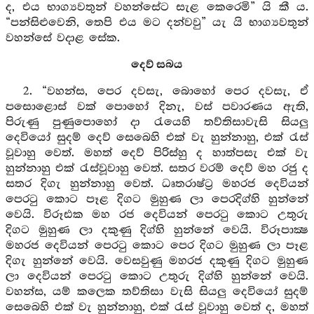
ද, එය භාග්‍යවතුන් වහන්සේට සැළ කෙරෙමි” යි කී ය.
“පන්සිළුවෙනි, තෙපි එය මට දන්වවු” යැ යි භාග්‍යවතුන්
වහන්සේ වදාළ සේක.
දෙව් සබය
2. “වහන්ස, පෙර දවසැ, බොහෝ පෙර දවසැ, ඒ
පසොළොස් වක් පොහෝ දිනැ, වස් පවාරණය ඇති,
පිරුණු පුණුපොහෝ දා රැයෙහි තව්තිසාවැසි සියලු
දෙවියෝ සුදම් දෙව් සෙබෙහි එක් වැ හුන්නාහු, එක් රැස්
වූවාහු වෙත්. මහත් දෙව් පිරිස්හු ද හාත්පසැ එක් වැ
හුන්නාහු එක් රැස්වූවාහු වෙත්. සතර වරම් දෙව් මහ රජු ද
සතර දිගැ හුන්නාහු වෙත්. ධෘතරාෂ්ට්‍ර මහරජ දෙවියන්
පෙරටු කොට පෑළ දිගට මුහුණ ලා පෙරදිග්හි හුන්නේ
වෙයි. විරූඪක මහ රජ දෙවියන් පෙරටු කොට උතුරු
දිගට මුහුණ ලා දකුණු දිග්හි හුන්නේ වෙයි. විරූපාක්‍ෂ
මහරජ දෙවියන් පෙරටු කොට පෙර දිගට මුහුණ ලා පෑළ
දිගැ හුන්නේ වෙයි. වෙසවුණු මහරජ දකුණු දිගට මුහුණ
ලා දෙවියන් පෙරටු කොට උතුරු දිග්හි හුන්නේ වෙයි.
වහන්ස, යම් කලෙක තව්තිසා වැසි සියලු දෙවියෝ සුදම්
සෙබෙහි එක් වැ හුන්නාහු, එක් රැස් වූවාහු වෙත් ද, මහත්