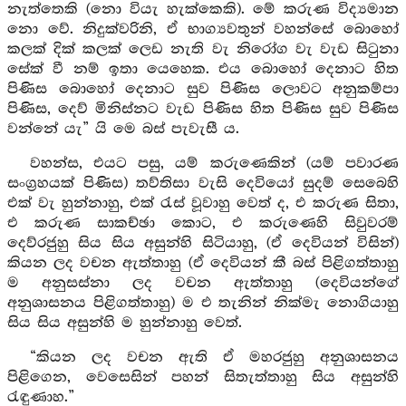
නැත්තෙකි (නො වියැ හැක්කෙකි). මේ කරුණ විද්‍යමාන
නො වේ. නිදුක්වරිනි, ඒ භාග්‍යවතුන් වහන්සේ බොහෝ
කලක් දික් කලක් ලෙඩ නැති වැ නිරෝග වැ වැඩ සිටුනා
සේක් වී නම් ඉතා යෙහෙක. එය බොහෝ දෙනාට හිත
පිණිස බොහෝ දෙනාට සුව පිණිස ලොවට අනුකම්පා
පිණිස, දෙව් මිනිස්නට වැඩ පිණිස හිත පිණිස සුව පිණිස
වන්නේ යැ” යි මෙ බස් පැවැසී ය.
වහන්ස, එයට පසු, යම් කරුණෙකින් (යම් පවාරණ
සංග්‍රහයක් පිණිස) තව්තිසා වැසි දෙවියෝ සුදම් සෙබෙහි
එක් වැ හුන්නාහු, එක් රැස් වූවාහු වෙත් ද, එ කරුණ සිතා,
එ කරුණ සාකච්ඡා කොට, එ කරුණෙහි සිවුවරම්
දෙව්රජුහු සිය සිය අසුන්හි සිටියාහු, (ඒ දෙවියන් විසින්)
කියන ලද වචන ඇත්තාහු (ඒ දෙවියන් කී බස් පිළිගත්තාහු
ම අනුසස්නා ලද වචන ඇත්තාහු (දෙවියන්ගේ
අනුශාසනය පිළිගත්තාහු) ම එ තැනින් නික්මැ නොගියාහු
සිය සිය අසුන්හි ම හුන්නාහු වෙත්.
“කියන ලද වචන ඇති ඒ මහරජුහු අනුශාසනය
පිළිගෙන, වෙසෙසින් පහන් සිතැත්තාහු සිය අසුන්හි
රැඳුණාහ.”