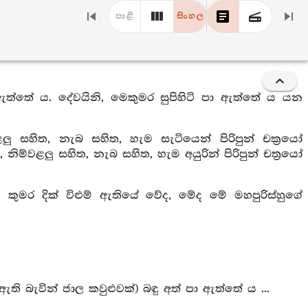
පාළි
සිංහල
 ඇත්තේ ය. දේවයිනි, මෙකුමර සුපිහිටි පා ඇත්තේ ය යන
ලු සහිත, නැබ සහිත, හැම සැටියෙන් පිරිපුන් චක්‍රයෝ
නිම්වළලු සහිත, නැබ සහිත, හැම අයුරින් පිරිපුන් චත්‍රයෝ
මේ කුමර දික් විළුම් ඇතියේ වේද, මේද මේ මහපුරිස්හුගේ
ති බැවින් ජාල කවුළුවක්) බඳු අත් පා ඇත්තේ ය ...