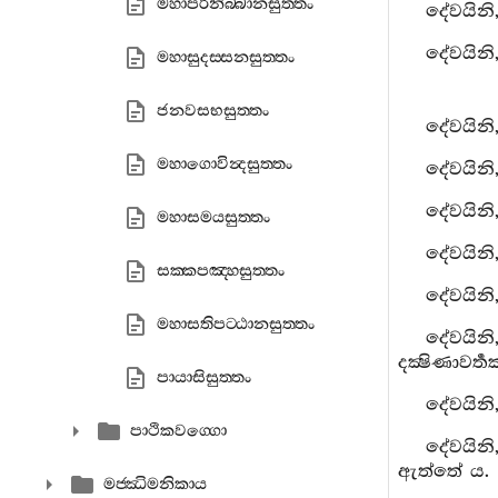
මහාපරිනිබ‍්බානසුත‍්තං
දේවයිනි
දේවයිනි
මහාසුදස‍්සනසුත‍්තං
ජනවසභසුත‍්තං
දේවයිනි
මහාගොවින්‍දසුත‍්තං
දේවයිනි
දේවයිනි
මහාසමයසුත‍්තං
දේවයිනි
සක‍්කපඤ‍්හසුත‍්තං
දේවයින
මහාසතිපට‍්ඨානසුත‍්තං
දේවයින
දක්‍ෂිණාවර්
පායාසිසුත‍්තං
දේවයිනි,
පාථිකවග‍්ගො
දේවයිනි
ඇත්තේ ය.
මජ‍්ඣිමනිකාය