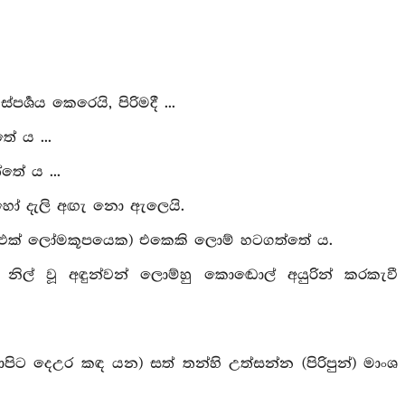
‍ශය කෙරෙයි, පිරිමදී ...
ේ ය ...
තේ ය ...
ූලි හෝ දැලි අඟැ නො ඇලෙයි.
් එක් ලෝමකූපයෙක) එකෙකි ලොම් හටගත්තේ ය.
 නිල් වූ අඳුන්වන් ලොම්හු කොඬොල් අයුරින් කරකැවී
ාපිට දෙඋර කඳ යන) සත් තන්හි උත්සන්න (පිරිපුන්) මාංශ