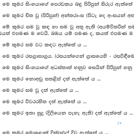
, මෙ කුමර සිංහයාගේ පෙරඩකය බඳු පිරිපුන් සිරුර ඇත්තේ ය
, මෙ කුමර චිත වූ (පිරිපුන්) අන්තරාංස (පිටැ දෙ අංසයන්
, මේ කුමර සම වූ කඳ හා සම වූ අතු ඇති (අයම්විතරින් ස
ඹයත් එපමණ ම වෙයි. බඹය යම් පමණ ද, කයත් එපමණ ම
ි, මේ කුමර සම වට කඳට ඇත්තේ ය ...
 මෙ කුමර රසග්‍රාසාග්‍රය. (රසයන්ගෙන් ග්‍රාසයෙහි - රසවිඳීම
, මෙ කුමර සිංහයාගේ අධස්තාත් හනුව සෙයින් පිරිපුන් හනු
, මෙ කුමර නොඅඩු සතළිස් දත් ඇත්තේ ය ...
, මෙ කුමර සම වූ දත් ඇත්තේ ය ...
, මෙ කුමර විවරරහිත දත් ඇත්තේ ය ...
, මෙ කුමර ඉතා සුදු (දිලියෙන පැහැ ඇති) දත් ඇත්තේ ය ...
29
, මෙ කුමර මොළොක් දික්පුළුල් දිව ඇත්තේ ය ...