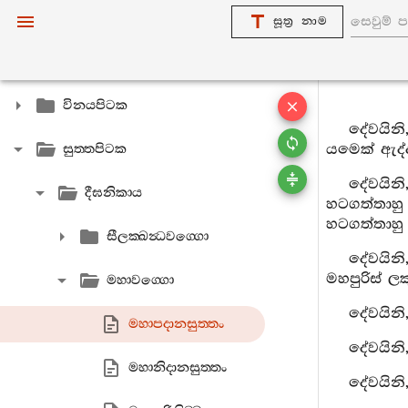
සූත්‍ර නාම
විනයපිටක
දේවයිනි
යමෙක් ඇද්ද
සුත‍්තපිටක
දේවයිනි
දීඝනිකාය
හටගත්තාහු 
හටගත්තාහු 
සීලක‍්ඛන්‍ධවග‍්ගො
දේවයිනි
මහපුරිස් ල
මහාවග‍්ගො
දේවයිනි
මහාපදානසුත‍්තං
දේවයිනි
මහානිදානසුත‍්තං
දේවයිනි