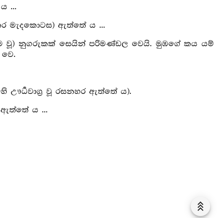
 ...
 අතර මැදකොටස) ඇත්තේ ය ...
ම වූ) නුගරුකක් සෙයින් පරිමණ්ඩල වෙයි. මුඹගේ කය යම්
 වෙ.
ෙහි ඌර්‍ධවාග්‍ර වූ රසනහර ඇත්තේ ය).
 ඇත්තේ ය ...