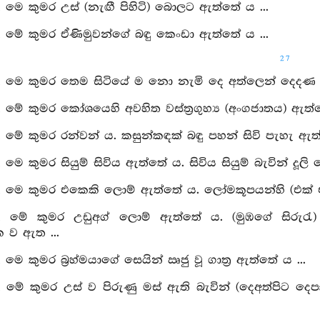
, මෙ කුමර උස් (නැඟී පිහිටි) බොලට ඇත්තේ ය ...
, මේ කුමර ඒණිමුවන්ගේ බඳු කෙංඩා ඇත්තේ ය ...
27
, මෙ කුමර තෙම සිටියේ ම නො නැමි දෙ අත්ලෙන් දෙදණ ස්පර්
, මේ කුමර කෝශයෙහි අවහිත වස්ත්‍රගුහ්‍ය (අංගජාතය) ඇත්ත
, මේ කුමර රන්වන් ය. කසුන්කඳක් බඳු පහන් සිවි පැහැ ඇත්
, මෙ කුමර සියුම් සිවිය ඇත්තේ ය. සිවිය සියුම් බැවින් ද
ි, මෙ කුමර එකෙකි ලොම් ඇත්තේ ය. ලෝමකූපයන්හි (එක
ි, මේ කුමර උඩුඅග් ලොම් ඇත්තේ ය. (මුඹගේ සිරුරැ)
‍තක ව ඇත ...
 මෙ කුමර බ්‍රහ්මයාගේ සෙයින් ඍජු වූ ගාත්‍ර ඇත්තේ ය ...
, මේ කුමර උස් ව පිරුණු මස් ඇති බැවින් (දෙඅත්පිට දෙප