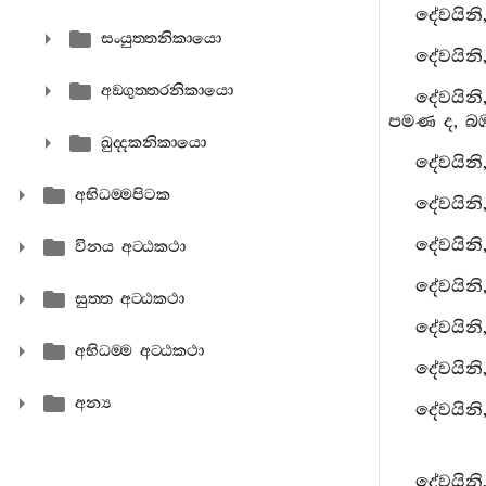
දේවයිනි
සංයුත‍්තනිකායො
දේවයිනි
අඞ‍්ගුත‍්තරනිකායො
දේවයිනි
පමණ ද, බ
ඛුද‍්දකනිකායො
දේවයින
අභිධම‍්මපිටක
දේවයිනි,
දේවයිනි
විනය අට‍්ඨකථා
දේවයිනි
සුත‍්ත අට‍්ඨකථා
දේවයිනි
අභිධම‍්ම අට‍්ඨකථා
දේවයිනි
අන්‍ය
දේවයිනි
දේවයිනි