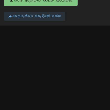
ධර්ම දේශනාව බාගත කරගන්න
බෙදාගැනීමට සබැඳියක් ගන්න