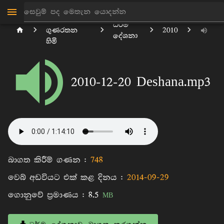
පිටිගල
ධර්ම
ගුණරතන
2010
දේශනා
හිමි
2010-12-20 Deshana.mp3
බාගත කිරීම් ගණන :
748
වෙබ් අඩවියට එක් කළ දිනය :
2014-09-29
ගොනුවේ ප්‍රමාණය :
8.5
MB