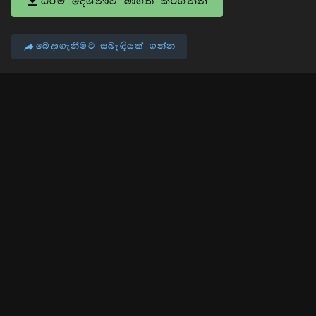
ධර්ම දේශනාව බාගත කරගන්න
බෙදාගැනීමට සබැඳියක් ගන්න