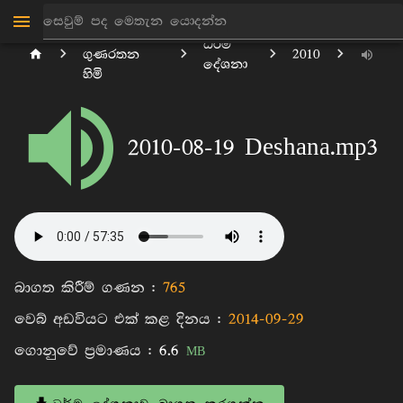
පිටිගල
ධර්ම
ගුණරතන
2010
දේශනා
හිමි
2010-08-19 Deshana.mp3
බාගත කිරීම් ගණන :
765
වෙබ් අඩවියට එක් කළ දිනය :
2014-09-29
ගොනුවේ ප්‍රමාණය :
6.6
MB