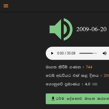
පිටිගල ගුණරතන හිමි
2009-06-20
බාගත කිරීම් ගණන :
744
වෙබ් අඩවියට එක් කළ දිනය :
20
ගොනුවේ ප්‍රමාණය :
4.0
MB
ධර්ම දේශනාව බාගත කරගන