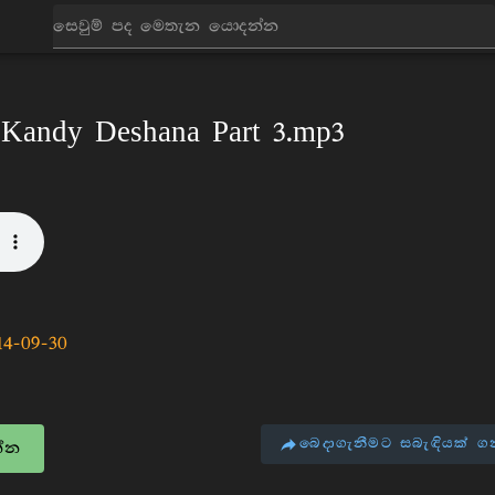
ධර්ම දේශනා
2009
 Kandy Deshana Part 3.mp3
14-09-30
බෙදාගැනීමට සබැඳියක් ග
්න