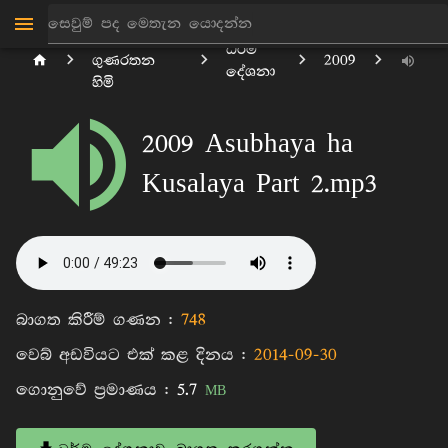
පිටිගල
ධර්ම
ගුණරතන
2009
දේශනා
හිමි
2009 Asubhaya ha
Kusalaya Part 2.mp3
බාගත කිරීම් ගණන :
748
වෙබ් අඩවියට එක් කළ දිනය :
2014-09-30
ගොනුවේ ප්‍රමාණය :
5.7
MB