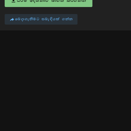
ධර්ම දේශනාව බාගත කරගන්න
බෙදාගැනීමට සබැඳියක් ගන්න