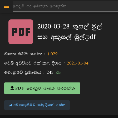
මාන්කඩවල සුදස්සන හිමි
පොත්
2020-03-28 කුසල් මුල්
සහ අකුසල් මුල්.pdf
බාගත කිරීම් ගණන :
1,029
වෙබ් අඩවියට එක් කළ දිනය :
2021-01-04
ගොනුවේ ප්‍රමාණය :
243
KB
PDF ගොනුව බාගත කරගන්න
බෙදාගැනීමට සබැඳියක් ගන්න