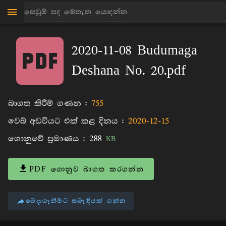
මාන්කඩවල සුදස්සන හිමි
පොත්
2020-11-08 Budumaga
Deshana No. 20.pdf
බාගත කිරීම් ගණන :
755
වෙබ් අඩවියට එක් කළ දිනය :
2020-12-15
ගොනුවේ ප්‍රමාණය :
288
KB
PDF ගොනුව බාගත කරගන්න
බෙදාගැනීමට සබැඳියක් ගන්න