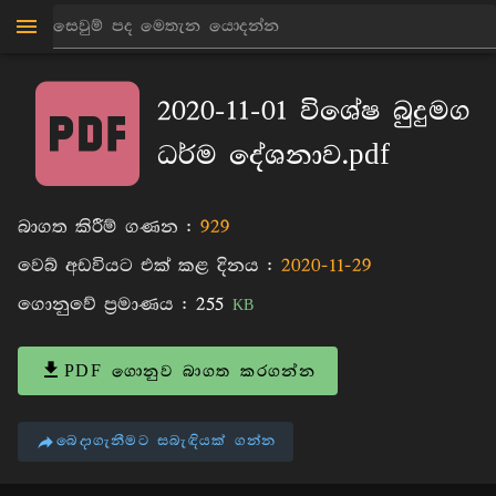
මාන්කඩවල සුදස්සන හිමි
පොත්
2020-11-01 විශේෂ බුදුමග
ධර්ම දේශනාව.pdf
බාගත කිරීම් ගණන :
929
වෙබ් අඩවියට එක් කළ දිනය :
2020-11-29
ගොනුවේ ප්‍රමාණය :
255
KB
PDF ගොනුව බාගත කරගන්න
බෙදාගැනීමට සබැඳියක් ගන්න