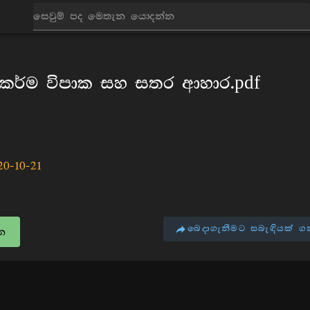
පොත්
3 කර්ම විපාක සහ සතර ආහාර.pdf
20-10-21
බෙදාගැනීමට සබැඳියක් ග
න