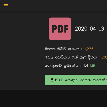
මාන්කඩවල සුදස්සන හිමි
2020-04-1
බාගත කිරීම් ගණන :
1,225
වෙබ් අඩවියට එක් කළ දිනය :
20
ගොනුවේ ප්‍රමාණය :
1.4
MB
PDF ගොනුව බාගත කරගන්