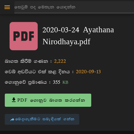
මාන්කඩවල සුදස්සන හිමි
පොත්
2020-03-24 Ayathana
Nirodhaya.pdf
බාගත කිරීම් ගණන :
2,222
වෙබ් අඩවියට එක් කළ දිනය :
2020-09-13
ගොනුවේ ප්‍රමාණය :
355
KB
PDF ගොනුව බාගත කරගන්න
බෙදාගැනීමට සබැඳියක් ගන්න