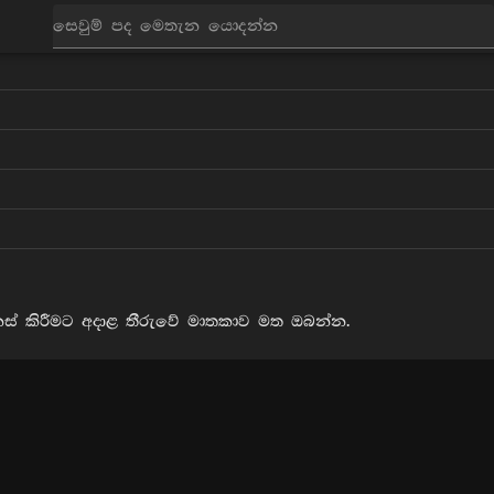
සබැඳිය
පොත්
samma ditti
නස් කිරීමට අදාළ තීරුවේ මාතකාව මත ඔබන්න.