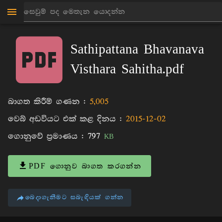
මාන්කඩවල සුදස්සන හිමි
පොත්
Sathipattana Bhavanava
Visthara Sahitha.pdf
බාගත කිරීම් ගණන :
5,005
වෙබ් අඩවියට එක් කළ දිනය :
2015-12-02
ගොනුවේ ප්‍රමාණය :
797
KB
PDF ගොනුව බාගත කරගන්න
බෙදාගැනීමට සබැඳියක් ගන්න