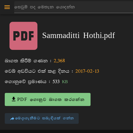
මාන්කඩවල සුදස්සන හිමි
පොත්
Sammaditti Hothi.pdf
බාගත කිරීම් ගණන :
2,368
වෙබ් අඩවියට එක් කළ දිනය :
2017-02-13
ගොනුවේ ප්‍රමාණය :
533
KB
PDF ගොනුව බාගත කරගන්න
බෙදාගැනීමට සබැඳියක් ගන්න