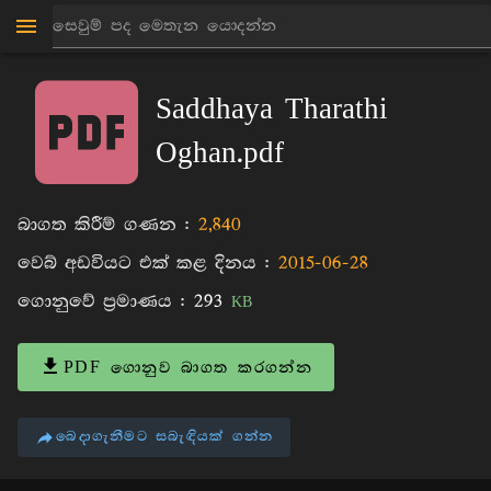
මාන්කඩවල සුදස්සන හිමි
පොත්
Saddhaya Tharathi
Oghan.pdf
බාගත කිරීම් ගණන :
2,840
වෙබ් අඩවියට එක් කළ දිනය :
2015-06-28
ගොනුවේ ප්‍රමාණය :
293
KB
PDF ගොනුව බාගත කරගන්න
බෙදාගැනීමට සබැඳියක් ගන්න