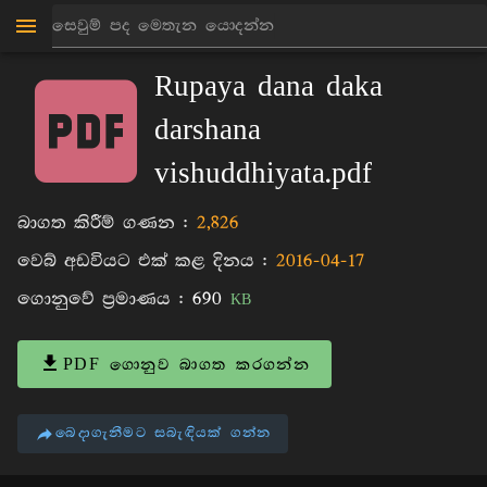
මාන්කඩවල සුදස්සන හිමි
පොත්
Rupaya dana daka
darshana
vishuddhiyata.pdf
බාගත කිරීම් ගණන :
2,826
වෙබ් අඩවියට එක් කළ දිනය :
2016-04-17
ගොනුවේ ප්‍රමාණය :
690
KB
PDF ගොනුව බාගත කරගන්න
බෙදාගැනීමට සබැඳියක් ගන්න