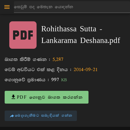
මාන්කඩවල සුදස්සන හිමි
පොත්
Rohithassa Sutta -
Lankarama Deshana.pdf
බාගත කිරීම් ගණන :
5,287
වෙබ් අඩවියට එක් කළ දිනය :
2014-09-21
ගොනුවේ ප්‍රමාණය :
997
KB
PDF ගොනුව බාගත කරගන්න
බෙදාගැනීමට සබැඳියක් ගන්න