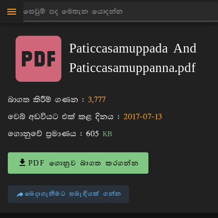
මාන්කඩවල සුදස්සන හිමි
පොත්
Paticcasamuppada And
Paticcasamuppanna.pdf
බාගත කිරීම් ගණන :
3,777
වෙබ් අඩවියට එක් කළ දිනය :
2017-07-13
ගොනුවේ ප්‍රමාණය :
605
KB
PDF ගොනුව බාගත කරගන්න
බෙදාගැනීමට සබැඳියක් ගන්න