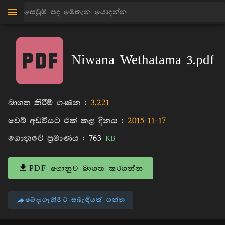
මාන්කඩවල සුදස්සන හිමි
පොත්
Niwana Wethatama 3.pdf
බාගත කිරීම් ගණන :
3,221
වෙබ් අඩවියට එක් කළ දිනය :
2015-11-17
ගොනුවේ ප්‍රමාණය :
763
KB
PDF ගොනුව බාගත කරගන්න
බෙදාගැනීමට සබැඳියක් ගන්න