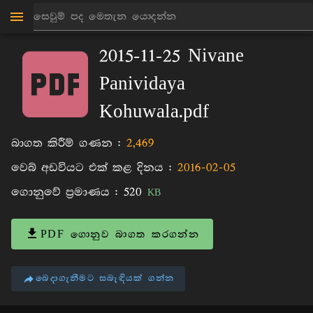
මාන්කඩවල සුදස්සන හිමි
පොත්
2015-11-25 Nivane
Panividaya
Kohuwala.pdf
බාගත කිරීම් ගණන :
2,469
වෙබ් අඩවියට එක් කළ දිනය :
2016-02-05
ගොනුවේ ප්‍රමාණය :
520
KB
PDF ගොනුව බාගත කරගන්න
බෙදාගැනීමට සබැඳියක් ගන්න