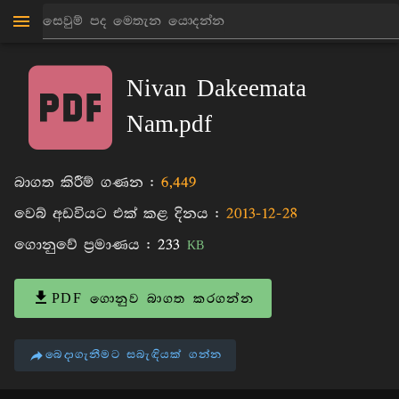
මාන්කඩවල සුදස්සන හිමි
පොත්
Nivan Dakeemata
Nam.pdf
බාගත කිරීම් ගණන :
6,449
වෙබ් අඩවියට එක් කළ දිනය :
2013-12-28
ගොනුවේ ප්‍රමාණය :
233
KB
PDF ගොනුව බාගත කරගන්න
බෙදාගැනීමට සබැඳියක් ගන්න