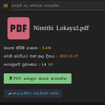
මාන්කඩවල සුදස්සන හිමි
පොත්
Nimithi Lokaya2.pdf
බාගත කිරීම් ගණන :
8,458
වෙබ් අඩවියට එක් කළ දිනය :
2015-12-17
ගොනුවේ ප්‍රමාණය :
1.4
MB
PDF ගොනුව බාගත කරගන්න
බෙදාගැනීමට සබැඳියක් ගන්න