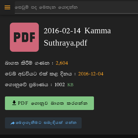
මාන්කඩවල සුදස්සන හිමි
පොත්
2016-02-14 Kamma
Suthraya.pdf
බාගත කිරීම් ගණන :
2,604
වෙබ් අඩවියට එක් කළ දිනය :
2016-12-04
ගොනුවේ ප්‍රමාණය :
1002
KB
PDF ගොනුව බාගත කරගන්න
බෙදාගැනීමට සබැඳියක් ගන්න