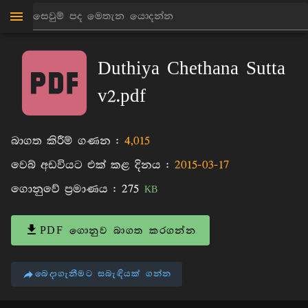
මාන්කඩවල සුදස්සන හිමි
පොත්
Duthiya Chethana Sutta
v2.pdf
බාගත කිරීම් ගණන :
4,015
වෙබ් අඩවියට එක් කළ දිනය :
2015-03-17
ගොනුවේ ප්‍රමාණය :
275
KB
PDF ගොනුව බාගත කරගන්න
බෙදාගැනීමට සබැඳියක් ගන්න