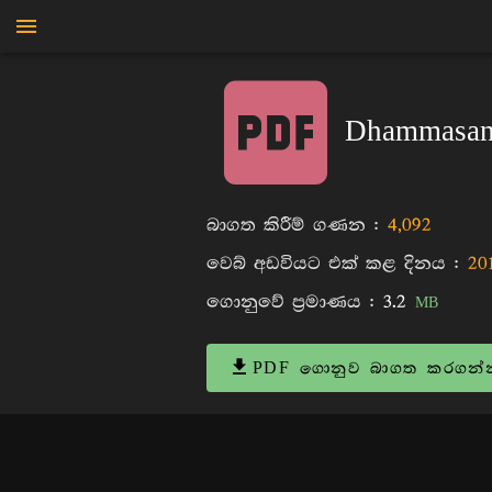
මාන්කඩවල සුදස්සන හිමි
Dhammasang
බාගත කිරීම් ගණන :
4,092
වෙබ් අඩවියට එක් කළ දිනය :
20
ගොනුවේ ප්‍රමාණය :
3.2
MB
PDF ගොනුව බාගත කරගන්