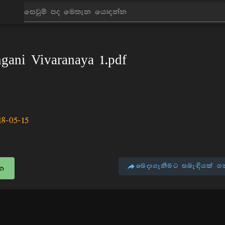
පොත්
ani Vivaranaya 1.pdf
18-05-15
බෙදාගැනීමට සබැඳියක් ග
න