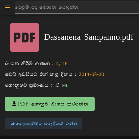
මාන්කඩවල සුදස්සන හිමි
පොත්
Dassanena Sampanno.pdf
බාගත කිරීම් ගණන :
4,516
වෙබ් අඩවියට එක් කළ දිනය :
2014-08-30
ගොනුවේ ප්‍රමාණය :
13
MB
PDF ගොනුව බාගත කරගන්න
බෙදාගැනීමට සබැඳියක් ගන්න