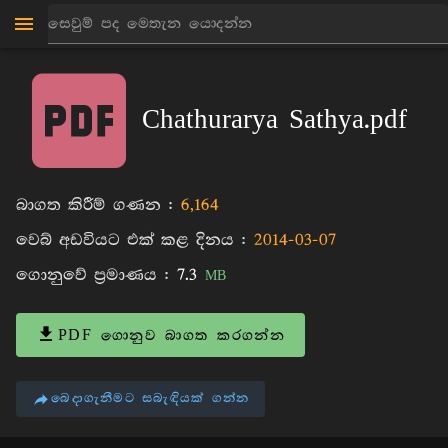
මාන්කඩවල සුදස්සන හිමි
පොත්
Chathurarya Sathya.pdf
බාගත කිරීම් ගණන :
6,164
වෙබ් අඩවියට එක් කළ දිනය :
2014-03-07
ගොනුවේ ප්‍රමාණය :
7.3
MB
PDF ගොනුව බාගත කරගන්න
බෙදාගැනීමට සබැඳියක් ගන්න