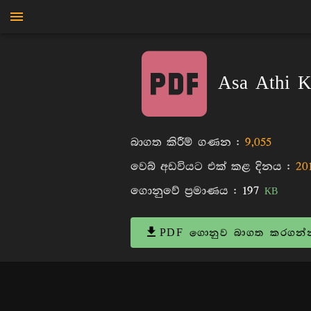
මාන්කඩවල සුදස්සන හිමි
Asa Athi K
බාගත කිරීම් ගණන :
9,055
වෙබ් අඩවියට එක් කළ දිනය :
20
ගොනුවේ ප්‍රමාණය :
197
KB
PDF ගොනුව බාගත කරගන්