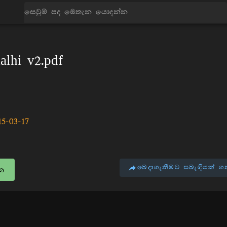
පොත්
alhi v2.pdf
15-03-17
බෙදාගැනීමට සබැඳියක් ග
න