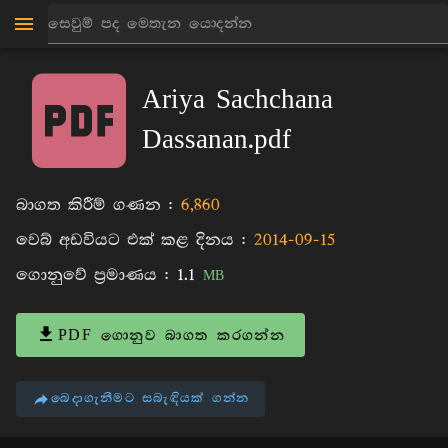
මාන්කඩවල සුදස්සන හිමි
පොත්
Ariya Sachchana
Dassanan.pdf
බාගත කිරීම් ගණන :
6,860
වෙබ් අඩවියට එක් කළ දිනය :
2014-09-15
ගොනුවේ ප්‍රමාණය :
1.1
MB
PDF ගොනුව බාගත කරගන්න
බෙදාගැනීමට සබැඳියක් ගන්න