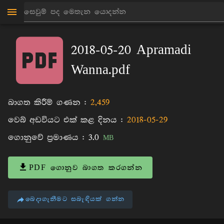
මාන්කඩවල සුදස්සන හිමි
පොත්
2018-05-20 Apramadi
Wanna.pdf
බාගත කිරීම් ගණන :
2,459
වෙබ් අඩවියට එක් කළ දිනය :
2018-05-29
ගොනුවේ ප්‍රමාණය :
3.0
MB
PDF ගොනුව බාගත කරගන්න
බෙදාගැනීමට සබැඳියක් ගන්න