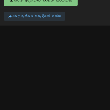
ධර්ම දේශනාව බාගත කරගන්න
බෙදාගැනීමට සබැඳියක් ගන්න