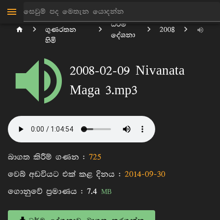
පිටිගල
ධර්ම
ගුණරතන
2008
දේශනා
හිමි
2008-02-09 Nivanata
Maga 3.mp3
බාගත කිරීම් ගණන :
725
වෙබ් අඩවියට එක් කළ දිනය :
2014-09-30
ගොනුවේ ප්‍රමාණය :
7.4
MB