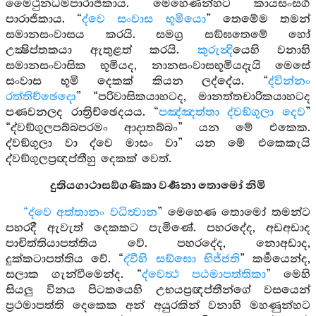
මෛථුනධර්‍මපාරාජිකාය. මෙහෙණන්හට කායසංසර්‍ග
පාරාජිකාය. “
ද්වෙ සංවාස භූමියො
” තෙමේම තමන්
සමානසංවාසය කරයි. සමග්‍ර සඞ්ඝතෙමේ හෝ
උක්‍ෂිප්තකයා ඇතුළත් කරයි.
කුරුන්‍දි
යෙහි වනාහි
සමානසංවාසික භූමියද, නානසංවාසභූමියදැයි මෙසේ
සංවාස භූමි දෙකක් කියන ලද්දේය. “
ද්වින්නං
රත්තිච්ඡෙදො
” “පරිවාසිකයාහටද, මානත්තචාරිකයාහටද
පණවනලද රාත්‍රිච්ඡෙදයය. “
පඤ්ඤත්තා ද්වඞ්ගුලා දෙව
”
“ද්වඞ්ගුලපබ්බපරමං ආදාතබ්බං” යන මේ එකෙක.
ද්වඞ්ගුලා වා ද්වෙ මාසං වා” යන මේ එකෙකැයි
ද්වඞ්ගුලප්‍රඥප්තීහු දෙකක් වෙත්.
දුතියගාථාසඞ්ගණිකා වර්‍ණනා තොමෝ නිමි
“ද්වෙ අත්තානං වධිත්‍වාන
” මෙහෙණ තොමෝ තමන්ට
පහරදී ඇවැත් දෙකකට පැමිණේ. පහරදේද, අඩඅඩාද
පාචිත්තියාපත්තිය වේ. පහරදේද, නොඅඩාද,
දුක්කටාපත්තිය වේ. “
ද්වීහි සඞ්ඝො භිජ්ජති
” කර්‍මයෙන්ද,
සලාක ගැන්වීමෙන්ද. “
ද්වෙත්‍ථ පඨමාපත්තිකා
” මෙහි
සියලු විනය පිටකයෙහි උභයප්‍රඥප්තීන්ගේ වසයෙන්
ප්‍රථමාපත්ති දෙකෙක අන් අයුරකින් වනාහි මහණුන්හට