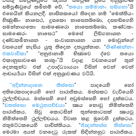
වස්තු සම්පූර්‍ණවූයේ ඤත්ති සම්පූර්‍ණ වූයේ අනුශ්‍රාවණ
සම්පූර්‍ණවූයේ කර්‍මනම් වේ. “
තයො කම්මානං සඞ්ගහා
”යි
එහෙයින් කියනලදී. නාසිතකයෝ තිදෙන නම් “මෙත්තියං
භික්‍ඛුණිං නාසෙථ, දූසකො නාසෙතබ්බො, දසභඞ්ගෙහි
සමන්නාගතො සාමණෙරො නාසෙතබ්බො, කණ්ටකං
සාමණෙරං නාසෙථ” මෙසේ ලිඞ්ගනාශන -
දණ්ඩකර්‍මනාශන - සංවාසනාශන යන මොවුන්ගේ
වසයෙන් නැසිය යුතු තිදෙන දතයුත්තාහ. “
තිණ්ණන්නං
එකවාචිකා
” “අනුජානාමි භික්‍ඛවෙ ද්වෙ තයො
එකානුසාවණෙ කාතුං”යි වදාළ වචනයෙන් තුන්
දෙනකුන්ට එක් උපාද්ධ්‍යායයා විසින් වෙන් වෙන්
ආචාර්‍ය්‍යයා විසින් එක් අනුශ්‍රාවණය වටියි.
“අදින්නාදානෙ තිස්සො
” පාදයෙහි හෝ
අතිරෙකපාදයෙහි හෝ පාරාජිකය. මස්සකට වැඩියෙහි
ථුල්ලච්චයය. මස්සෙහි හෝ අඩුමස්සෙහි හෝ දුක්කටය.
“
චතස්සො මෙථුනපච්චයා
” ක්‍ෂය නොවූ නිමිත්තෙහි
පාරාජිකය. සිවු කොටසින් තුන්කොටසක් ක්‍ෂයවූ
නිමිත්තෙහි ථුල්ලච්චයය. විවෘත කළ මුවෙහි දුක්කටය.
ජතුමට්ටකයෙහි පාචිත්තියය. “
ජින්‍දන්තස්ස තිස්සො
”
මෙරමා අයත් වනදෙටු රුකක් සිඳින්නහුට පාරාජිකය.