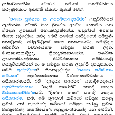
දුක්කටාපත්තිය වේය’යි මෙසේ සඤ්චරිත්තය
කරුණුකොට ආපත්ති ස්කන්‍ධ තුනක් වෙත්.
“
තයො පුග්ගලා න උපසම්පාදෙතබ්බා
” උනුවිසිවයස්
ඇත්තේය. අවයව හීන වූයේය. අභව්‍ය තෙමේය යන
තිදෙන උපසපන් නොකටයුත්තේය. ඔවුන්ගේ වෙනස
කියන ලද්දේමය. තවද මෙහි යමෙක් පාසිවුරෙන් සම්පූර්‍ණ
නොවූයේද, පරිපූර්‍ණවූයේ යාඥා නොකෙරේද, මොවුහුද
අඞ්ගහීන වචනයෙන්ම සඞ්ග්‍රහ කරණ ලදහ.
මාතෘඝාතකාදීහුද, ක්‍රියාදුෂ්කෘතයෝය, පණ්ඩක
උභතොබ්‍යඤ්ජනක තිරච්ඡානගත සඞ්ඛ්‍යාතවූ
වස්තුවිපත්තියන් හා ම සඞ්ග්‍රහ කරණ ලදහ’යි දතයුත්තාහ.
මෙම
කුරුන්‍දියෙ
හි කියනලද්දේය.
“තයො කම්මානං
සඞ්ගහා
” ඤත්තිකප්පනාය විප්පකතපච්චත්තය -
අතීතකරණයයි. එහි “දදෙය්‍ය කරෙය්‍ය” යනාදිභෙදයෝ
ඤත්තිකප්පනාය.
“දෙති කරොති” යනාදි භෙදය
විප්පකතපච්චත්ත
යයි. “දින්නං කතං” යනාදි භෙදය
අතීතකරණ
නම. මේ තුනෙන් කර්‍මයෝ සඞ්ග්‍රහ කරණු
ලබත්. අන් තුනකින්ද කර්‍මයෝ සඞ්ග්‍රහ කරණු ලබත්.
වස්තුවෙන්ද ඤත්තියෙන්ද අනුශ්‍රාවණයෙන්ද යන මෙයිනි.