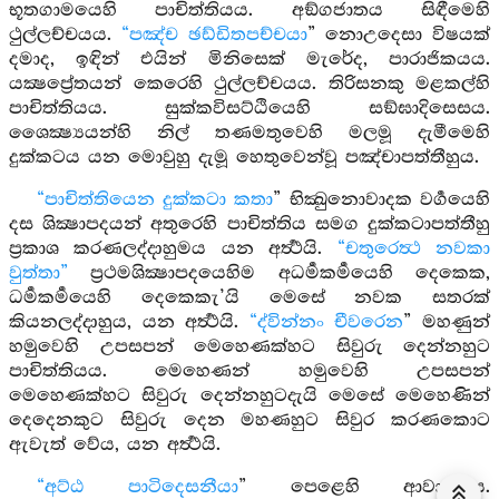
භූතගාමයෙහි පාචිත්තියය. අඞ්ගජාතය සිඳීමෙහි
ථුල්ලච්චයය.
“පඤ්ච ඡඩ්ඩිතපච්චයා
” නොඋදෙසා විෂයක්
දමාද, ඉඳින් එයින් මිනිසෙක් මැරේද, පාරාජිකයය.
යක්‍ෂප්‍රේතයන් කෙරෙහි ථුල්ලච්චයය. තිරිසනකු මළකල්හි
පාචිත්තියය. සුක්කවිසට්ඨියෙහි සඞ්ඝාදිසෙසය.
ශෛක්‍ෂ්‍යයන්හි නිල් තණමතුවෙහි මලමූ දැමීමෙහි
දුක්කටය යන මොවුහු දැමූ හෙතුවෙන්වූ පඤ්චාපත්තීහුය.
“පාචිත්තියෙන දුක්කටා කතා
” භික්‍ඛුනොවාදක වර්‍ගයෙහි
දස ශික්‍ෂාපදයන් අතුරෙහි පාචිත්තිය සමග දුක්කටාපත්තීහු
ප්‍රකාශ කරණලද්දාහුමය යන අර්‍ත්‍ථයි.
“චතුරෙත්‍ථ නවකා
වුත්තා”
ප්‍රථමශික්‍ෂාපදයෙහිම අධර්‍මකර්‍මයෙහි දෙකෙක,
ධර්‍මකර්‍මයෙහි දෙකෙකැ’යි මෙසේ නවක සතරක්
කියනලද්දාහුය, යන අර්‍ත්‍ථයි.
“ද්වින්නං චීවරෙන
” මහණුන්
හමුවෙහි උපසපන් මෙහෙණක්හට සිවුරු දෙන්නහුට
පාචිත්තියය. මෙහෙණන් හමුවෙහි උපසපන්
මෙහෙණක්හට සිවුරු දෙන්නහුටදැයි මෙසේ මෙහෙණින්
දෙදෙනකුට සිවුරු දෙන මහණහුට සිවුර කරණකොට
ඇවැත් වේය, යන අර්‍ත්‍ථයි.
“අට්ඨ පාටිදෙසනීයා
” පෙළෙහි ආවාහුමය.