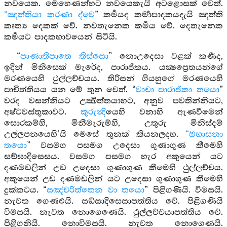
නවයෙක. මෙහෙණන්හට නවයෙකැයි අටළොසක් වෙත්.
“ඤත්තියා කරණා ද්වෙ
” කර්‍මයද කර්‍මාපාදකයදැයි ඤත්ති
කෘත්‍ය දෙකක් වේ. නවතැනෙක කර්‍මය වේ. දෙතැනෙක
කර්‍මයට පාදකභාවයෙන් සිටියි.
“
පාණාතිපාතෙ තිස්සො
” නොඋදෙසා වළක් කණීද,
ඉදින් මිනිසෙක් මැරේද, පාරාජිකය. යක්‍ෂප්‍රෙතයන්ගේ
මරණයෙහි ථුල්ලච්චයය. තිරිසන් ගියහුගේ මරණයෙහි
පාචිත්තියය යන මේ තුන වෙත්. “
වාචා පාරාජිකා තයො
”
වරද වසන්නියට උක්‍ඛිත්තයාහට, අනුව පවතින්නියට,
අෂ්ටවස්තුකාවට.
කුරුන්‍දි
යෙහි වනාහි ඇණවීමෙන්
සොරකම්හි, මිනීමැරුම්හි, උතුරු මිනිස්දම්
උල්ලපනයෙහි’යි මෙසේ තුනක් කියනලදහ.
“ඔභාසනා
තයො
” වසමග පසමග උදෙසා ගුණාගුණ කීමෙහි
සඞ්ඝාදිසෙසය. වසමග පසමග හැර අකුයෙන් යට
දණමඩලින් උඩ උදෙසා ගුණාගුණ කීමෙහි ථුල්ලච්චය.
අකුයෙන් උඩ දණමඩලින් යට උදෙසා ගුණාගුණ කීමෙහි
දුක්කටය. “
සඤ්චරිත්තෙන වා තයො
” පිළිගණියි. විමසයි.
නැවත ගෙණඑයි. සඞ්ඝාදිසෙසාපත්තිය වේ. පිළිගණියි
විමසයි. නැවත නොගෙණෙයි. ථුල්ලච්චයාපත්තිය වේ.
පිළිගනියි. නොවිමසයි. නැවත නොගෙණයි.