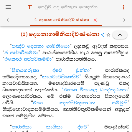
2 දෙසනාගාමිනියාදිවණ‍්ණනා
(2) දෙසනාගාමිනියාදිවණ්ණනා
“
පඤ්ච දෙසනා ගාමිනියො
” ලහුකවූ ඇවැත් කඳුපසය.
“
ඡ සප්පටිකම්මා
” පාරාජිකාපත්තිය හැර සෙසු ආපත්තීහුය.
“
එකෙත්‍ථ අප්පටිකම්මා
” පාරාජිකාපත්තියය.
“
විනයගරුකා ද්වෙ වුත්තා
” පාරාජිකයද
සඞ්ඝාදිසෙසයද, “
කායවාචසිකානිච”
සියලුම ශික්‍ෂාපදයෝ
කායවාචසිකයහ. මනොද්වාරයෙහි පැණවූ එකද
ශික්‍ෂාපදයෙක් නැත්තේය.
“එකො විකාලෙ ධඤ්ඤරසො
”
ලොණසොවීරකය. මේ එක්ම ධාන්‍යරසය විකාලයෙහි
වටියි. “
එකා ඤත්තිචතුත්‍ථෙන සම්මුති
”
භික්‍ඛුනොවාදකසම්මුතියය. ඤත්තිචතුර්‍ත්‍ථකර්‍මයෙන් අනුදත්
එකම සම්මුතිය මේමය.
“
පාරාජිකා කායිකා ද්වෙ
” මහණුන්හට