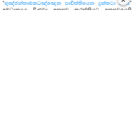
“
භුඤ්ජන්තාමකධඤ්ඤෙන පාචිත්තියෙන දුක්කටා කතා
”
අමුධාන්‍යය විණවා අනුභව කරන්නියට අනුභවයෙහි
පාචිත්තිය හා පූර්‍වප්‍රයොගයෙහි දුක්කට වදාරණ ලද්දාහුමය.
“
ගච්ඡන්තස්ස චතස්සො
” මෙහෙණක සමග හෝ
මාගමක සමග හෝ සංවිධානයකොට යන්නහුට දුක්කටය.
ග්‍රාමොපචාරයට බැසීමෙහි පාචිත්තියය. යම් මෙහෙණක්
තොමෝ එකලාව අන් ගමකට යේ නම්, ග්‍රාමොපචාරයට
බස්නා වූ ඒ මෙහෙණහට ප්‍රථම පාදයෙහි ථුල්ලච්චයය.
දෙවැනි පාදයෙහි සඞ්ඝාදිසෙසයයි යන්නහුට මේ සිවු
ඇවැත්හු වෙත්.
“ඨිතස්ස චාපි තත්තිකා
” සිටියහුටද මේ
ඇවැත් සතර වෙත්මය යන අර්‍ත්‍ථයි. කීයේය, යත්:-
මෙහෙණ තොමෝ අඳුර ඇත්තාවු හෝ පිළිසන්වූ හෝ
අවකාශයෙහි මිත්‍රසන්‍ථව වශයෙන් පුරුෂයකුගේ අත්පස
සිටීද, පාචිත්තියය. අත්පස හැර සිටීද දුක්කටය. අරුණ
නගින කල්හි දෙවැන්නකගේ අත්පස හරිමින් සිටීද,
ථුල්ලච්චයය. හැරසිටීද සඞ්ඝාදිසෙසයයි. “
නිසින්නස්ස
චතස්සො ආපත්තියො නිපන්නස්සාපි තත්තිකා
”
ඉදින්වනාහි ඕතොමෝ හිඳියි හෝ නිදයි හෝ මේ ඇවැත්
සතරට පැමිණේ.