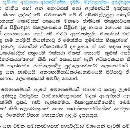
න තුම්හෙ ආවුසො ආයස්මන්තං දබ්බං මල්ලපුත්තං අඤ්ඤභ
ු ජාතිය හෝ අන් කොටසක් හෝ ඇත්තේයයි අඤ්ඤභාග
ි කියන ලද්දේ වේ. එළුතෙමේ යම් ඒ දබ්බමල්ලපුත්‍ර නමැයි
යක් කොටසක් පක්‍ෂයක් මනුෂ්‍ය ජාතියක් භික්‍ෂුභාවයක්
ාතිය පිළිබඳවූද ජකලකභාවය පිළිබඳ වූද භාගය කොටස පක්
 ඒ අන්‍යාභාගය හෝ මේ එළුට ඇත්තේනුයි. එහෙයින් එළ
ත්‍ර නම් කරමුයි කියන්නාවූ ඒ මෙත්තිය භූම්මජක භික්‍ෂූ
 වූයේද, එහෙයින් අධිකරණයයි දතයුතුය. ඒ එළු සඳහා අනු
දාධිකරණාදීන් අතුරෙහි එක්තරා එකක් නොවේ. කුමක් හෙයින
අධිකරණයන්ගෙන් කිසි අන් කොටසක් ඇති අධිකරණයක කිස
් නැත්තේය. ජාතිලෙශාදීහු පුද්ගලයන්ගේම ලෙශයෝයයි
ුත්‍ර යන නාමයයි. අන්‍යභාගීයාධිකරණභාවයෙහි සිටියාව
්නට ලෙශමාත්‍රයක් මෙහිද පෙනේ.
 මෙතෙමේයයි හැගේ, මෙතෙමේයයි ව්‍යවහාර කරනු ලැබේ
අනිකුදු වස්තුවක ව්‍යවහාරමාත්‍රයෙන් මඳක් ඇලේනුය
්බිති ප්‍රකට අර්‍ත්‍ථ ඇත්තේමය. ශික්‍ෂාප්‍රඥප්තියෙහිද 
ේ කිසි ලෙශමාත්‍රයක් ගෙන පාරාජිකාපත්තියකින් චෝදනා 
යේද, එහෙයින් විභාග නොකරන ලදැයි දතයුතුය.
යන වචන සමානත්‍වයෙන් අර්‍ත්‍ථෙද්ධාර වශයෙන් පැවති යම