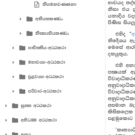
භාවයද තද්
නිගමනවණ‍්ණනා
නිසා එය 
යනාදිය වද
අනියතකණ‍්ඩං
පිණිස සිය
නිස‍්සග‍්ගියකණ‍්ඩං
එහිද “
ආ
නිර්‍දෙශය
මෙසේ ආරම
පාචිත‍්තිය-අට‍්ඨකථා
දතයුතුය.
මහාවග‍්ග-අට‍්ඨකථා
එහි අනා
පක්‍ෂයක් 
චූළවග‍්ග-අට‍්ඨකථා
විවාදාධික
අනුවාදාධි
පරිවාර-අට‍්ඨකථා
විවාදාධික
අනුවාදාධි
අසමාන බැ
සුත‍්ත අට‍්ඨකථා
කිසිකලෙක 
පළමුකොට ද
අභිධම‍්ම අට‍්ඨකථා
‘කෘත්‍ය
අන්‍ය