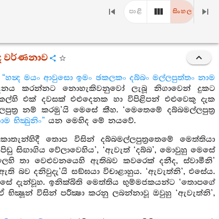
පාළි
සිංහල
පද වර්ණනාව
ි
“හන්‍ද මයං ආවුසො ඉමං ඡකලකං දබ්බං මල්ලපුත්තං නාම
ාදනය කරන්නට නොහැකිවනුවෝ ලැබූ නිගාවෙන් දුකට
 එකල්හි එක් දවසක් එළුදෙනක හා විපිළිපන් එළුවෙකු දැක
පුත්‍ර නම් කරමු’යි මෙසේ කීහ. ‘මෙතෙමේ දබ්බමල්ලපුත්‍ර
 භික්‍ඛුනිං”
යන මෙහිද මේ නයවේ.
ොතැන්හිදී තොප විසින් දබ්බමල්ලපුත්‍රතෙමේ මෙත්තියා
ිඩු සිඟාගිය වේලාවෙහිය’, ‘ඇවැත් ‘දබ්බ’, මොවුහු මෙසේ
ලෙහි තා වෙළුවනයෙහි ඇතිබව කවරෙක් දනීද, ස්වාමීනි’
ඇති බව දනිවුදැ’යි සඞ්ඝයා විචාළාහුය. ‘ඇවැත්නි’, එසේය.
ෙසේ දැන්වූහ. ඉනික්බිති මෙත්තිය භුම්මජකයන්ට ‘තොපගේ
ෂූන් විසින් පරීක්‍ෂා කරනු ලබන්නාවූ ඔවුහු ‘ඇවැත්නි’,