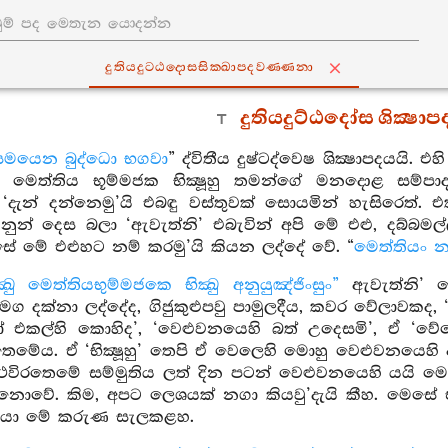
දුතියදුට‍්ඨදොසසික‍්ඛාපදවණ‍්ණනා
දුතියදුට්ඨදෝස ශික්‍ෂා
මයෙන බුද්ධො භගවා
” ද්විතීය දුෂ්ටද්වෙෂ ශික්‍ෂාපදයයි. එහ
මෙත්තිය භූම්මජක භික්‍ෂූහු තමන්ගේ මනදොළ සම්ප
 ‘දැන් දන්නෙමු’යි එබඳු වස්තුවක් සොයමින් හැසිරෙත්.
නුන් දෙස බලා ‘ඇවැත්නි’ එබැවින් අපි මේ එළු, දබ්බමල්ල
ේ මේ එළුහට නම් කරමු’යි කියන ලද්දේ වේ. “
මෙත්තියං නාම
්‍ඛු මෙත්තියභුම්මජකෙ භික්‍ඛු අනුයුඤ්ජිංසුං”
ඇවැත්නි’ ක
දක්නා ලද්දේද, ගිජුකුළුපවු පාමුලදීය, කවර වේලාවකද, ‘ප
ෝ එකල්හි කොහිද’, ‘වෙළුවනයෙහි බත් උදෙසමි’, ඒ ‘වේ
ඝ තෙමේය. ඒ ‘භික්‍ෂූහු’ තෙපි ඒ වෙලෙහි මොහු වෙළුවනයෙහි 
‘ස්ථවිරතෙමේ සම්මුතිය ලත් දින පටන් වෙළුවනයෙහි යයි ම
වේ. කිම, අපට ලෙශයක් නගා කියවු’දැයි කීහ. මෙසේ ඒ භික්‍
කියා මේ කරුණ සැලකළහ.