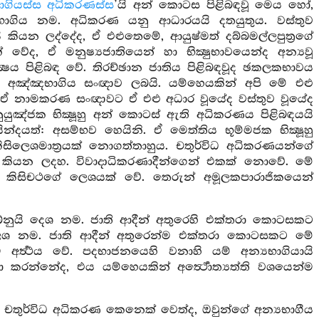
ාගියස්ස අධිකරණස්ස
’යි අන් කොටස පිළිබඳවූ මෙය හෝ,
ිය නම. අධිකරණ යනු ආධාරයයි දතයුතුය. වස්තුව
 කියන ලද්දේද, ඒ එළුතෙමේ, ආයුෂ්මත් දබ්බමල්ලපුත්‍රගේ
 වේද, ඒ මනුෂ්‍යජාතියෙන් හා භික්‍ෂුභාවයෙන්ද අන්‍යවූ
‍ෂය පිළිබඳ වේ. තිරච්ඡාන ජාතිය පිළිබඳවූද ඡකලකභාවය
ු අඤ්ඤභාගිය සංඥාව ලබයි. යම්හෙයකින් අපි මේ එළු
න්ගේ ඒ නාමකරණ සංඥාවට ඒ එළු අධාර වූයේද වස්තුව වූයේද
යුඤ්ජක භික්‍ෂූහු අන් කොටස් ඇති අධිකරණය පිළිබඳයයි
්දයත්: අසම්භව හෙයිනි. ඒ මෙත්තිය භූම්මජක භික්‍ෂූහු
ිලෙශමාත්‍රයක් නොගත්තාහුය. චතුර්විධ අධිකරණයන්ගේ
 කියන ලදහ. විවාදාධිකරණාදීන්ගෙන් එකක් නොවේ. මේ
ූ ඒ කිසිචථගේ ලෙශයක් වේ. තෙරුන් අමූලකපාරාජිකයෙන්
නුයි දෙශ නම. ජාති ආදීන් අතුරෙහි එක්තරා කොටසකට
ි ලෙශ නම. ජාති ආදීන් අතුරෙන්ම එක්තරා කොටසකට මේ
මෙම අර්‍ත්‍ථය වේ. පදභාජනයෙහි වනාහි යම් අන්‍යභාගියායි
කරන්නේද, එය යම්හෙයකින් අර්‍ත්‍ථොත්‍යත්ති වශයෙන්ම
් චතුර්විධ අධිකරණ කෙනෙක් වෙත්ද, ඔවුන්ගේ අන්‍යභාගීය