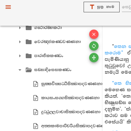
සූත්‍ර නාම
පාරාජිකකණ‍්ඩ-අට‍්ඨකථා
ගන්‍ථාරම‍්භකථා
වෙරඤ‍්ජකණ‍්ඩවණ‍්ණනා
“
තෙන ස
කරොම”
ඒ 
පාරාජිකකණ‍්ඩං
පැමිණියාහු
තුටුවූවෝ උ
සඞ‍්ඝාදිසෙසකණ‍්ඩං
නමැයි මෙස
“තෙ භික
සුක‍්කවිස‍්සට‍්ඨිසික‍්ඛාපදවණ‍්ණනා
මෙහෙණ සමග 
කියත්. ‘ත
කායසංසග‍්ගසික‍්ඛාපදවණ‍්ණනා
භික්‍ෂුසඞ්
දනුම්හ’. 
දුට‍්ඨුල‍්ලවාචාසික‍්ඛාපදවණ‍්ණනා
කථාව සම නො
එසේයයි’ 
අත‍්තකාමපාරිචරියසික‍්ඛාපදවණ‍්ණනා