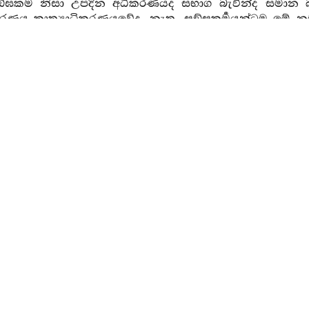
සඞ්ඝකර්‍ම නිසා උපදින අධිකරණයද සභාග බැවින්ද සමාන බැ
රණය කෘත්‍යාධිකරණයවේද, නැත, සඞ්ඝකර්‍මයන්ටම මේ නම
ය නම් මේ මේය, මෙසේ කටයුතු යයි මෙසේ යමක් කර්‍ම ලක
කර්‍ම නිසා උපදින බැවින්ද සඞ්ඝකර්‍ම නිසා උපන් අධිකරණය
දෙසං ලෙසමත්තං උපාදාය
” යන මෙහි යම්හෙයකින් දෙසයි
ස්වේද, අර්‍ත්‍ථ හෙයින් එකක් වේද, එහෙයින්
“ලෙසොති 
ම ජාති ලෙස සෙස්සෙහිද මේ නයවේ.
 ලෙසම විස්තර විසින් දක්වනු පිණිස යම්සේ එය ගෙන චො
 නාම ඛත්තියො දිට්ඨො හොති
” යනාදිය වදාළ සේක. එහි
 දක්නා ලද්දේ වේ.
“පාරාජිකං ධම්මං අජ්ඣාපජ්ජන්තො
” 
තියං පස්සිත්‍වා චොදෙති
” එකල්හි හෙතෙමේ තමාට වෛරී වූ ක
ාජිකාපත්තියට පැමිණෙන ක්‍ෂත්‍රියෙක්තෙමේ මා විසින් ද
ි’, නොහොත් එකල තෝ ඒ ක්‍ෂත්‍රිය තෙමේය, අනිකෙක් නො
ත්‍රීයෙහි, තා හා උපොසථය හෝ පවාරණය හෝ සඞ්ඝකර්
ාදිසෙසාපත්තිය වේ. මෙහිද ඒ ක්‍ෂත්‍රියයන්ගේ උනනුනුට
 අන්‍යභාගියභාවයද, ක්‍ෂත්‍රියජාතිප්‍රඥප්තියට ආධා
ොජනාව දතයුත්තීය.
නිද්දෙසයෙහිද ‘සාටකපත්තො’ ලොහපාත්‍රයක් සමානවූ මනාස