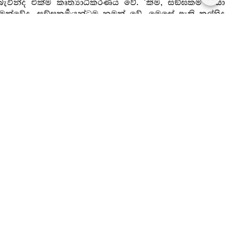
වින්ද එක්ම කෘත්‍යාධිකරණය වේ. ‘කිම, සඞ්ඝකර්‍ම නිසා
ක්වේද, සඞ්ඝකර්‍මයන්ටම නමක් වේ. මෙසේ ඇති කල්හිද
්‍ෂණැයි මෙනෙහි කෙරේද, ඒ නිසා උපදින බැවින්ද පළමු
 කෘත්‍යාධිකරණයයි කියනලදී.
 හෝ ලෙසමත්තයි හෝ යනු පෙර කියූ නයින්ම ව්‍යඤ්ජන
දස ලෙසො ජාතිලෙසො නාමලෙසො
” යනාදිය වදාළ සේක.
දනා කිරීමවේද, එසේ පුද්ගලාධිෂ්ඨානයකොට දක්වන සේක්
 “
ඛත්තියො දිට්ඨො
” මේ චොදකයා විසින් අන්කිසි ක්‍ෂත්‍රිය
මෙවුන්දම් ආදීන් අතුරෙහි එක්තරා එකකට පැමිණෙන්නේ
්‍ෂත්‍රියජාති ඇති අන් මහණකු දැක ඒ ක්‍ෂත්‍රියජාතිලෙශය
ක්නා ලද්දේය. ‘තෝ ක්‍ෂත්‍රිය වෙහි, පාරාජිකාපත්තියට
වූයේය. පාරාජිකාපත්තියට පැමිණියෙහි, අශ්‍රමණයෙහි,
‍මය හෝ නැතැයි මෙසේ චෝදනා කෙරේද, වචනයක් වචනයක්
 අසමානවූ ඒ ඒ දීර්‍ඝාදීන්ගේ වසයෙන් හෝ දෘෂ්ටාදීන්ගේ
ර වශයෙන් අධිකරණභවයද දතයුතුය. මේ උපායෙන්ම සියලු
ිවි ඇති සිනිදු වූ බමරපැහැ ඇති මැටියෙන් කළ පාත්‍රය