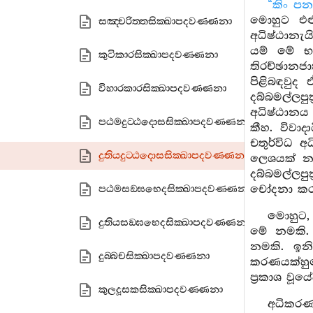
“කිං ප
මොහුට එළ
සඤ‍්චරිත‍්තසික‍්ඛාපදවණ‍්ණනා
අධිෂ්ඨානැය
යම් මේ භාග
කුටිකාරසික‍්ඛාපදවණ‍්ණනා
තිරච්ඡානජ
පිළිබඳවුද
විහාරකාරසික‍්ඛාපදවණ‍්ණනා
දබ්බමල්ලපු
අධිෂ්ඨානය
පඨමදුට‍්ඨදොසසික‍්ඛාපදවණ‍්ණනා
කීහ. විවා
චතුර්විධ 
දුතියදුට‍්ඨදොසසික‍්ඛාපදවණ‍්ණනා
ලෙශයක් නම
දබ්බමල්ලප
චෝදනා කරන
පඨමසඞ‍්ඝභෙදසික‍්ඛාපදවණ‍්ණනා
මොහුට,
දුතියසඞ‍්ඝභෙදසික‍්ඛාපදවණ‍්ණනා
මේ නමකි. 
නමකි. ඉනික
දුබ‍්බචසික‍්ඛාපදවණ‍්ණනා
කරණයක්හුග
ප්‍රකාශ වූ
කුලදූසකසික‍්ඛාපදවණ‍්ණනා
අධිකරණ 