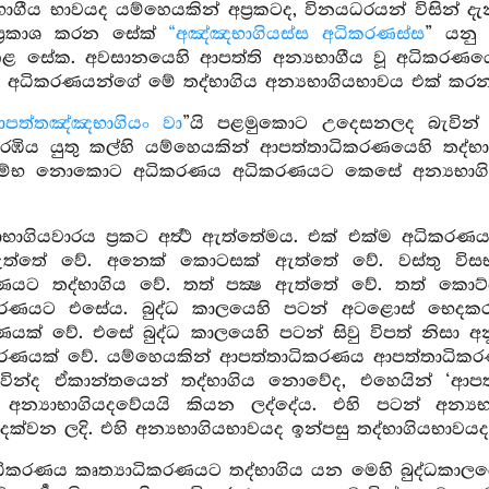
භාගීය භාවයද යම්හෙයකින් අප්‍රකටද, විනයධරයන් විසින්
ප්‍රකාශ කරන සේක්
“අඤ්ඤභාගියස්ස අධිකරණස්ස
” යනු
ාළ සේක. අවසානයෙහි ආපත්ති අන්‍යභාගීය වූ අධිකරණය
ලු අධිකරණයන්ගේ මේ තද්භාගිය අන්‍යභාගියභාවය එක් කරන 
පත්තඤ්ඤභාගියං වා
”යි පළමුකොට උදෙසනලද බැවින්
 ඇරඹිය යුතු කල්හි යම්හෙයකින් ආපත්තාධිකරණයෙහි තද්භා
්භ නොකොට අධිකරණය අධිකරණයට කෙසේ අන්‍යභාගිය වේ
භාගියවාරය ප්‍රකට අර්‍ත්‍ථ ඇත්තේමය. එක් එක්ම අධිකරණය
ඇත්තේ වේ. අනෙක් කොටසක් ඇත්තේ වේ. වස්තු විසභා
රණයට තද්භාගිය වේ. තත් පක්‍ෂ ඇත්තේ වේ. තත් කොට්
කරණයට එසේය. බුද්ධ කාලයෙහි පටන් අටළොස් භෙදකරවස
රණයක් වේ. එසේ බුද්ධ කාලයෙහි පටන් සිවු විපත් නිසා අ
කරණයක් වේ. යම්හෙයකින් ආපත්තාධිකරණය ආපත්තාධික
වින්ද ඒකාන්තයෙන් තද්භාගිය නොවේද, එහෙයින් ‘ආප
අන්‍යාභාගියදවේයයි කියන ලද්දේය. එහි පටන් අන්‍යභා
ක්වන ලදි. එහි අන්‍යභාගියභාවයද ඉන්පසු තද්භාගියභාවයද
ාධිකරණය කෘත්‍යාධිකරණයට තද්භාගිය යන මෙහි බුද්ධකාලයෙ