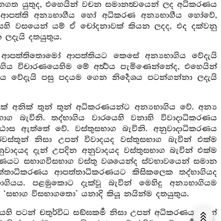
 දැනගත යුතුද, එහෙයින් වචන සමානත්‍වයෙන් ලද අධිකරණය
 ආපත්ති අන්‍යභාගීය හෝ අධිකරණ අන්‍යභාගීය හෝවේ,
ෙහි වසයෙන් යම් ඒ චෝදනාවක් කියන ලදද, එද දක්වනු
ලදැයි දතයුතුය.
 ආපත්තිතොමෝ ආපත්තියට කෙසේ අන්‍යභාගිය වේදැයි
ගිය විචාරණයෙහිම මේ අර්‍ත්‍ථය පැමිණෙන්නේද, එහෙයින්
දැයි පසු පදයම ගෙන නිර්‍දෙශය පටන්ගන්නා ලදැයි
ක් අනික් තුන් තුන් අධිකරණයන්ට අන්‍යභාගිය වේ. අන්‍ය
ග බැවිනි. තද්භාගිය වාරයෙහි වනාහි විවාදාධිකරණය
ඨාස ඇත්තේ වේ. වස්තුසභාග බැවිනි. අනුවාදාධිකරණය
්තූන් නිසා උපන් විවාදයද වස්තුසභාග බැවින් එක්ම
නුවාදයද දැන් උපදින අනුවාදයද වස්තුසභාග බැවින් එක්ම
රණයට සභාගවිසභාග වස්තු වශයෙන්ද ස්වභාවයෙන් සමාන
ත්තාධිකරණය ආපත්තාධිකරණයට කිසිකලෙක තද්භාගියද
ගියය. පළමුකොට දැක්වූ බැවින් මෙහිදු අන්‍යභාගියම
 ‘සභාග විසභාගතො’ යනාදි කියූ නයින්ම දතයුතුය.
හි පටන් චතුර්විධ සඞ්ඝකර්‍ම නිසා උපන් අධිකරණයද දැන්